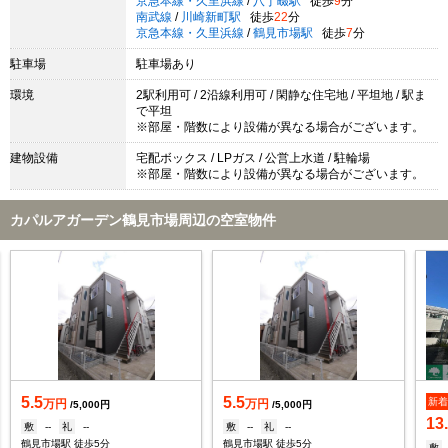
京急本線・久里浜線
/
八丁畷駅
徒歩
9
分
南武線
/
川崎新町駅
徒歩
22
分
京急本線・久里浜線
/
鶴見市場駅
徒歩
7
分
駐車場
駐車場あり
環境
2駅利用可 / 2沿線利用可 / 閑静な住宅地 / 平坦地 / 駅ま
で平坦
※部屋・階数により設備が異なる場合がございます。
建物設備
宅配ボックス / LPガス / 公営上水道 / 駐輪場
※部屋・階数により設備が異なる場合がございます。
カパルアガーデン鶴見市場周辺の空室物件
5.5
5.5
新
万円
万円
/5,000円
/5,000円
13
敷
--
礼
--
敷
--
礼
--
鶴見市場駅 徒歩5分
鶴見市場駅 徒歩5分
敷