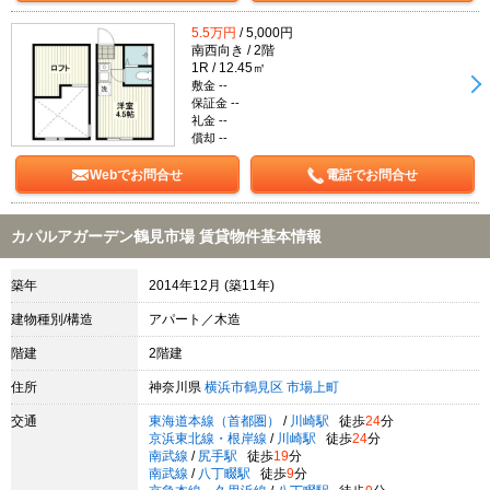
5.5万円
/ 5,000円
南西向き / 2階
1R / 12.45㎡
敷金 --
保証金 --
礼金 --
償却 --
Webでお問合せ
電話でお問合せ
カパルアガーデン鶴見市場 賃貸物件基本情報
築年
2014年12月 (築11年)
建物種別/構造
アパート／木造
階建
2階建
住所
神奈川県
横浜市鶴見区
市場上町
交通
東海道本線（首都圏）
/
川崎駅
徒歩
24
分
京浜東北線・根岸線
/
川崎駅
徒歩
24
分
南武線
/
尻手駅
徒歩
19
分
南武線
/
八丁畷駅
徒歩
9
分