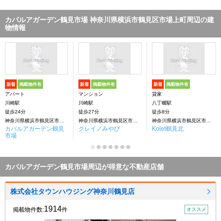
カパルアガーデン鶴見市場 神奈川県横浜市鶴見区市場上町周辺の建
物情報
新着
掲載物件有
新着
掲載物件有
新着
掲載物件有
アパート
マンション
貸家
川崎駅
川崎駅
八丁畷駅
徒歩24分
徒歩27分
徒歩8分
神奈川県横浜市鶴見区市場上町
神奈川県横浜市鶴見区市場上町
神奈川県横浜市鶴見区市場上町
カパルアガーデン鶴見
クレイノみやび
Kolet鶴見北
市場
カパルアガーデン鶴見市場周辺が得意な不動産店舗
株式会社タウンハウジング神奈川鶴見店
1914
掲載物件数:
件
オススメ