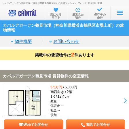
カパルアガーデン鶴見市場（神奈川県横浜市鶴見区）の賃貸マンション･アパート･部屋探し情報
お部屋を探す
気になる
最近見た
保存中の
リスト
物件
条件
沿線・駅から
カパルアガーデン鶴見市場（神奈川県横浜市鶴見区市場上町）の建
住所から
物情報
家賃相場から
物件概要
お問い合わせ
通勤通学時間から
2
掲載中の賃貸物件は
件あります
物件特集から
不動産会社から
カパルアガーデン鶴見市場 賃貸物件の空室情報
TOP
5.5万円
/ 5,000円
南西向き / 2階
1R / 12.45㎡
敷金 --
保証金 --
礼金 --
償却 --
Webでお問合せ
電話でお問合せ