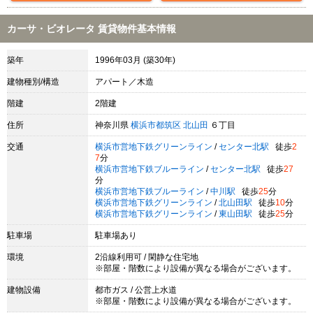
カーサ・ビオレータ 賃貸物件基本情報
築年
1996年03月 (築30年)
建物種別/構造
アパート／木造
階建
2階建
住所
神奈川県
横浜市都筑区
北山田
６丁目
交通
横浜市営地下鉄グリーンライン
/
センター北駅
徒歩
2
7
分
横浜市営地下鉄ブルーライン
/
センター北駅
徒歩
27
分
横浜市営地下鉄ブルーライン
/
中川駅
徒歩
25
分
横浜市営地下鉄グリーンライン
/
北山田駅
徒歩
10
分
横浜市営地下鉄グリーンライン
/
東山田駅
徒歩
25
分
駐車場
駐車場あり
環境
2沿線利用可 / 閑静な住宅地
※部屋・階数により設備が異なる場合がございます。
建物設備
都市ガス / 公営上水道
※部屋・階数により設備が異なる場合がございます。