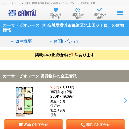
カーサ・ビオレータ（神奈川県横浜市都筑区）の賃貸マンション･アパート･部屋探し情報
お部屋を探す
気になる
最近見た
保存中の
リスト
物件
条件
沿線・駅から
カーサ・ビオレータ（神奈川県横浜市都筑区北山田６丁目）の建物
住所から
情報
家賃相場から
物件概要
お問い合わせ
通勤通学時間から
1
掲載中の賃貸物件は
件あります
物件特集から
不動産会社から
カーサ・ビオレータ 賃貸物件の空室情報
TOP
9万円
/ 3,000円
南西向き / 2階
2LDK / 49.69㎡
敷金 2ヶ月
保証金 --
礼金 1ヶ月
償却 --
Webでお問合せ
電話でお問合せ