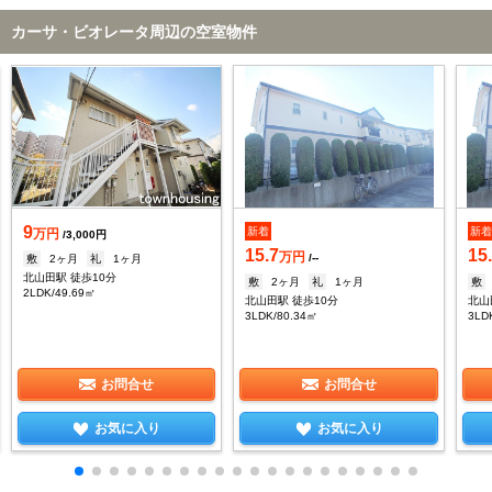
カーサ・ビオレータ周辺の空室物件
9
新着
新
万円
/3,000円
15.7
15
万円
/--
敷
2ヶ月
礼
1ヶ月
北山田駅 徒歩10分
敷
2ヶ月
礼
1ヶ月
敷
2LDK/49.69㎡
北山田駅 徒歩10分
北山
3LDK/80.34㎡
3LD
お問合せ
お問合せ
お気に入り
お気に入り