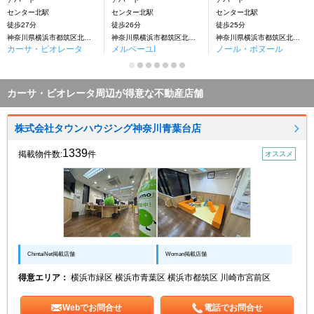
センター北駅
センター北駅
センター北駅
徒歩27分
徒歩26分
徒歩25分
神奈川県横浜市都筑区北山田６丁目
神奈川県横浜市都筑区北山田６丁目
神奈川県横浜市都筑区北山田６丁目
カーサ・ビオレータ
メルベーユI
ノール・ボヌール
カーサ・ビオレータ周辺が得意な不動産店舗
株式会社タウンハウジング神奈川青葉台店
1339
掲載物件数:
件
オススメ
ChintaiNet掲載店舗
Woman掲載店舗
得意エリア：
横浜市緑区 横浜市青葉区 横浜市都筑区 川崎市宮前区
Webでお問合せ
電話でお問合せ