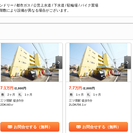
ドリー / 都市ガス / 公営上水道 / 下水道 / 駐輪場 / バイク置場
階数により設備が異なる場合がございます。
7.1
7.7
万円
万円
/2,000円
/2,000円
敷
2ヶ月
礼
1ヶ月
敷
1ヶ月
礼
1ヶ月
三ツ境駅 徒歩5分
三ツ境駅 徒歩5分
2DK/40㎡
2LDK/56.1㎡
お問合せする（無料）
お問合せする（無料）