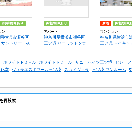
掲載物件あり
掲載物件あり
新着
掲載物件
ョン
アパート
マンション
県横浜市瀬谷区
神奈川県横浜市瀬谷区
神奈川県横浜市
 サントリーニ横
三ツ境 ハーミットクラ
三ツ境 マイキャ
ブハウス三ツ境II(仮)
三ツ境
)
ホワイトドミ－ル
ホワイトドミール
サニーハイツ三ツ境
セレーノ
文化堂
ヴィラエスポワール三ツ境
スカイヴィラ
三ツ境 ワンルーム
ｳ
を再検索