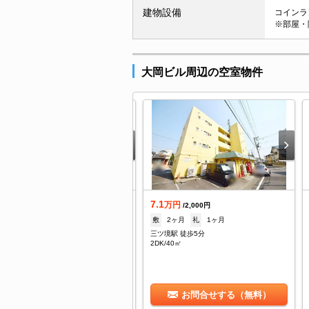
建物設備
コインラン
※部屋・
大岡ビル周辺の空室物件
.4
7.1
万円
万円
/5,000円
/2,000円
1ヶ月
礼
--
敷
2ヶ月
礼
1ヶ月
ツ境駅 徒歩2分
三ツ境駅 徒歩5分
/16.05㎡
2DK/40㎡
お問合せする（無料）
お問合せする（無料）