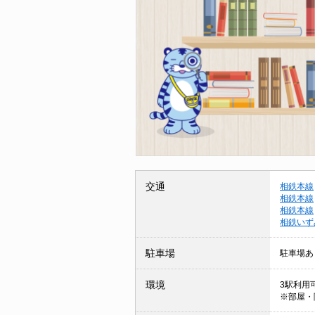
交通
相鉄本線
相鉄本線
相鉄本線
相鉄いず
駐車場
駐車場あ
環境
3駅利用可
※部屋・