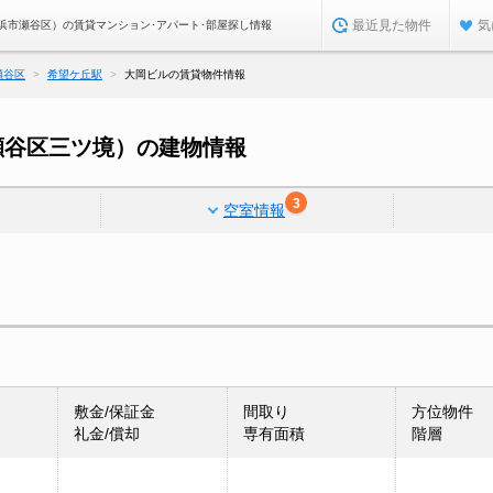
最近見た物件
気
浜市瀬谷区）の賃貸マンション･アパート･部屋探し情報
瀬谷区
希望ケ丘駅
大岡ビルの賃貸物件情報
瀬谷区三ツ境）の建物情報
3
空室情報
敷金/保証金
間取り
方位物件
礼金/償却
専有面積
階層