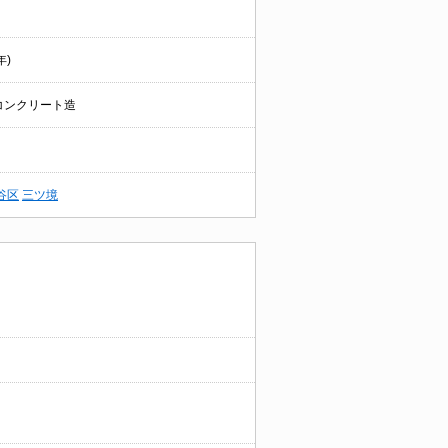
年)
コンクリート造
谷区
三ツ境