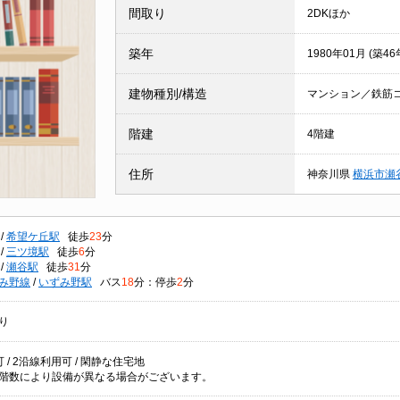
間取り
2DKほか
築年
1980年01月 (築46
建物種別/構造
マンション／鉄筋
階建
4階建
住所
神奈川県
横浜市瀬
/
希望ケ丘駅
徒歩
23
分
/
三ツ境駅
徒歩
6
分
/
瀬谷駅
徒歩
31
分
み野線
/
いずみ野駅
バス
18
分：停歩
2
分
り
 / 2沿線利用可 / 閑静な住宅地
階数により設備が異なる場合がございます。