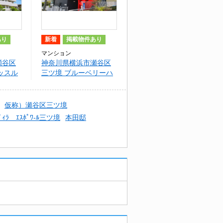
あり
新着
掲載物件あり
マンション
瀬谷区
神奈川県横浜市瀬谷区
ッスル
三ツ境 ブルーベリーハ
ウス
仮称）瀬谷区三ツ境
ﾞｨﾗ ｴｽﾎﾟﾜ-ﾙ三ツ境
本田邸