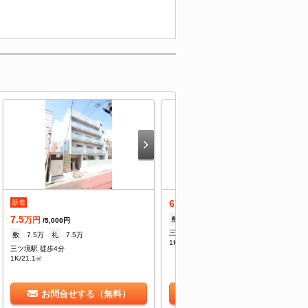
6
新着
万円
/5,000円
7.5
敷
6万
礼
--
万円
/5,000円
三ツ境駅 徒歩4分
敷
7.5万
礼
7.5万
1K/16.52㎡
三ツ境駅 徒歩4分
1K/21.1㎡
お問合せする（無料）
お問合せする（無料）