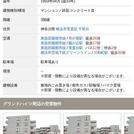
築年
1993年04月 (築33年)
建物種別/構造
マンション／鉄筋コンクリート造
階建
3階建
住所
神奈川県
横浜市青葉区
千草台
交通
東急田園都市線
/
市が尾駅
徒歩
26
分
東急田園都市線
/
藤が丘駅
徒歩
17
分
東急田園都市線
/
青葉台駅
バス
12
分：停歩
2
分
横浜市営地下鉄グリーンライン
/
川和町駅
徒歩
30
分
駐車場
駐車場あり
環境
--
※部屋・階数により設備が異なる場合がございます。
建物設備
敷地内ごみ置き場 / 都市ガス / 駐輪場 / バイク置場
※部屋・階数により設備が異なる場合がございます。
グランドハイツ周辺の空室物件