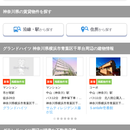
神奈川県の賃貸物件を探す
沿線・駅
住所
から探す
から探す
グランドハイツ 神奈川県横浜市青葉区千草台周辺の建物情報
新着
掲載物件有
新着
掲載物件有
新着
掲載物件有
マンション
マンション
コーポ
市が尾駅
中山（神奈川）駅
中山（神奈川）駅
徒歩26分
バス12分 庚申塚下車：停歩3分
バス11分 北八朔公園入口下車：停歩4分
神奈川県横浜市青葉区千草台
神奈川県横浜市青葉区千草台
神奈川県横浜市青葉区千草台
グランドハイツ
サムティレジデンス藤
Ｓantafe壱番館
が丘