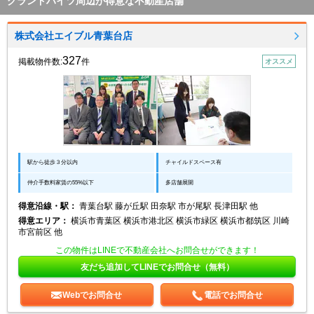
グランドハイツ周辺が得意な不動産店舗
株式会社エイブル青葉台店
327
掲載物件数:
件
オススメ
駅から徒歩３分以内
チャイルドスペース有
仲介手数料家賃の55%以下
多店舗展開
得意沿線・駅：
青葉台駅 藤が丘駅 田奈駅 市が尾駅 長津田駅 他
得意エリア：
横浜市青葉区 横浜市港北区 横浜市緑区 横浜市都筑区 川崎
市宮前区 他
この物件はLINEで不動産会社へお問合せができます！
友だち追加してLINEでお問合せ（無料）
Webでお問合せ
電話でお問合せ