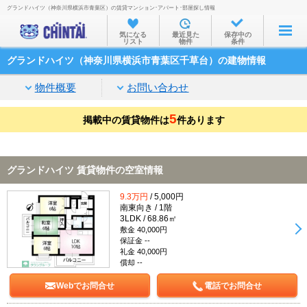
グランドハイツ（神奈川県横浜市青葉区）の賃貸マンション･アパート･部屋探し情報
お部屋を探す
気になる
最近見た
保存中の
リスト
物件
条件
沿線・駅から
グランドハイツ（神奈川県横浜市青葉区千草台）の建物情報
住所から
物件概要
お問い合わせ
家賃相場から
5
掲載中の賃貸物件は
通勤通学時間から
件あります
物件特集から
グランドハイツ 賃貸物件の空室情報
不動産会社から
9.3万円
/ 5,000円
TOP
南東向き / 1階
3LDK / 68.86㎡
敷金 40,000円
保証金 --
礼金 40,000円
償却 --
Webでお問合せ
電話でお問合せ