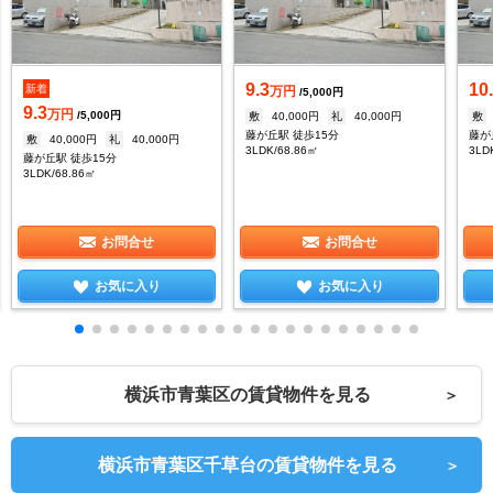
9.3
10
新着
万円
/5,000円
9.3
万円
/5,000円
敷
40,000円
礼
40,000円
敷
藤が丘駅 徒歩15分
藤が
敷
40,000円
礼
40,000円
3LDK/68.86㎡
3LD
藤が丘駅 徒歩15分
3LDK/68.86㎡
お問合せ
お問合せ
お気に入り
お気に入り
横浜市青葉区の賃貸物件を見る
＞
横浜市青葉区千草台の賃貸物件を見る
＞