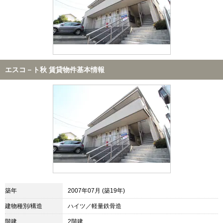
エスコ－ト秋 賃貸物件基本情報
築年
2007年07月 (築19年)
建物種別/構造
ハイツ／軽量鉄骨造
階建
2階建