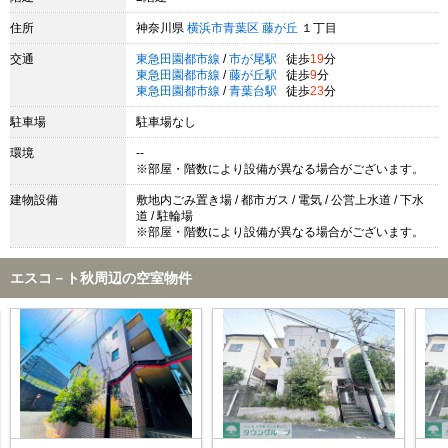
住所
神奈川県
横浜市青葉区
藤が丘
１丁目
交通
東急田園都市線
/
市が尾駅
徒歩
19
分
東急田園都市線
/
藤が丘駅
徒歩
9
分
東急田園都市線
/
青葉台駅
徒歩
23
分
駐車場
駐車場なし
環境
--
※部屋・階数により設備が異なる場合がございます。
建物設備
敷地内ごみ置き場 / 都市ガス / 電気 / 公営上水道 / 下水
道 / 駐輪場
※部屋・階数により設備が異なる場合がございます。
エスコ－ト秋周辺の空室物件