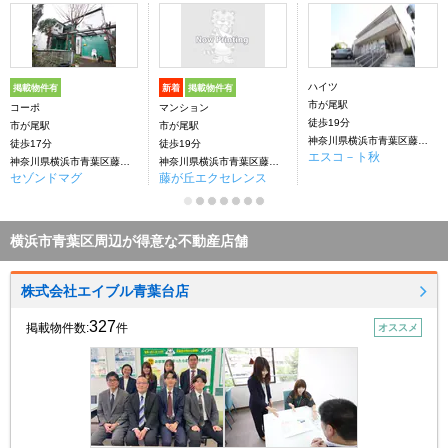
ハイツ
掲載物件有
新着
掲載物件有
市が尾駅
コーポ
マンション
徒歩19分
市が尾駅
市が尾駅
神奈川県横浜市青葉区藤が丘１丁目
徒歩17分
徒歩19分
エスコ－ト秋
神奈川県横浜市青葉区藤が丘１丁目
神奈川県横浜市青葉区藤が丘１丁目
セゾンドマグ
藤が丘エクセレンス
横浜市青葉区周辺が得意な不動産店舗
株式会社エイブル青葉台店
327
掲載物件数:
件
オススメ