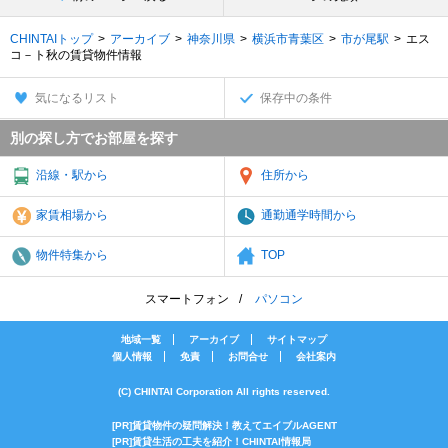
CHINTAIトップ
アーカイブ
神奈川県
横浜市青葉区
市が尾駅
エス
コ－ト秋の賃貸物件情報
気になるリスト
保存中の条件
別の探し方でお部屋を探す
沿線・駅から
住所から
家賃相場から
通勤通学時間から
物件特集から
TOP
スマートフォン
パソコン
地域一覧
アーカイブ
サイトマップ
個人情報
免責
お問合せ
会社案内
(C) CHINTAI Corporation All rights reserved.
[PR]賃貸物件の疑問解決！教えてエイブルAGENT
[PR]賃貸生活の工夫を紹介！CHINTAI情報局