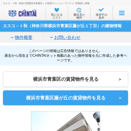
エスコ－ト秋（神奈川県横浜市青葉区）の賃貸マンション･アパート･部屋探し情報
お部屋を探す
気になる
最近見た
保存中の
リスト
物件
条件
沿線・駅から
エスコ－ト秋（神奈川県横浜市青葉区藤が丘１丁目）の建物情報
住所から
物件概要
お問い合わせ
家賃相場から
通勤通学時間から
このページの情報は広告情報ではありません。
過去から現在までCHINTAIネット掲載のあった物件情報を元に作成した参考ペ
ージです。
物件特集から
不動産会社から
横浜市青葉区の賃貸物件を見る
＞
TOP
横浜市青葉区藤が丘の賃貸物件を見る
＞