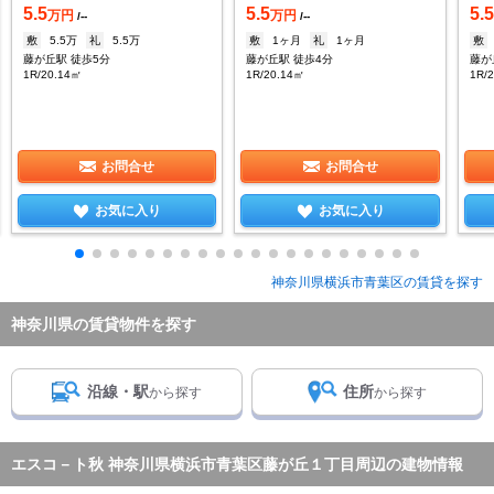
5.5
5.5
5.
万円
万円
/--
/--
敷
5.5万
礼
5.5万
敷
1ヶ月
礼
1ヶ月
敷
藤が丘駅 徒歩5分
藤が丘駅 徒歩4分
藤が
1R/20.14㎡
1R/20.14㎡
1R/
お問合せ
お問合せ
お気に入り
お気に入り
神奈川県横浜市青葉区の賃貸を探す
神奈川県の賃貸物件を探す
沿線・駅
住所
から探す
から探す
エスコ－ト秋 神奈川県横浜市青葉区藤が丘１丁目周辺の建物情報