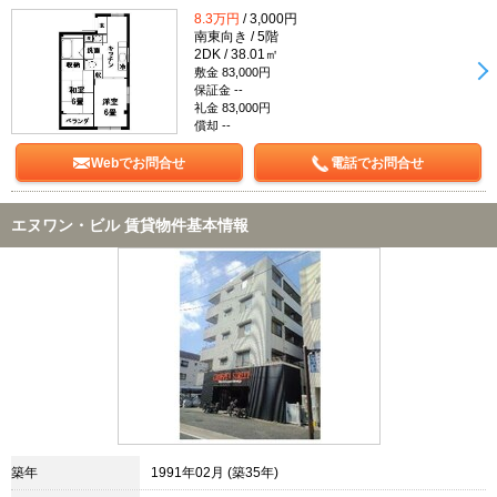
8.3万円
/ 3,000円
南東向き / 5階
2DK / 38.01㎡
敷金 83,000円
保証金 --
礼金 83,000円
償却 --
Webでお問合せ
電話でお問合せ
エヌワン・ビル 賃貸物件基本情報
築年
1991年02月 (築35年)