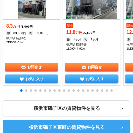
8.3
新着
新
万円
/3,000円
11.8
12
万円
/6,500円
敷
83,000円
礼
83,000円
根岸駅 徒歩6分
敷
1ヶ月
礼
2ヶ月
敷
2DK/38.01㎡
根岸駅 徒歩6分
根岸
1LDK/44.92㎡
1LD
お問合せ
お問合せ
お気に入り
お気に入り
横浜市磯子区の賃貸物件を見る
＞
横浜市磯子区東町の賃貸物件を見る
＞