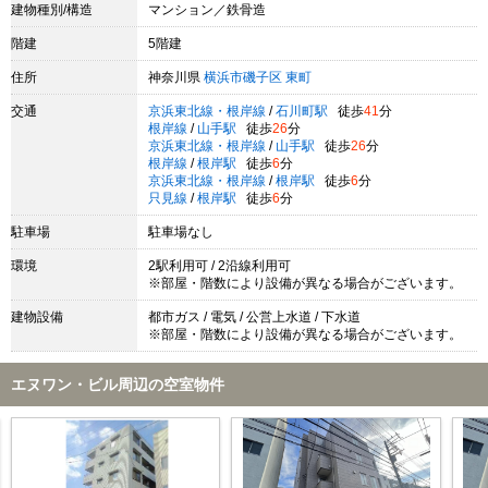
建物種別/構造
マンション／鉄骨造
階建
5階建
住所
神奈川県
横浜市磯子区
東町
交通
京浜東北線・根岸線
/
石川町駅
徒歩
41
分
根岸線
/
山手駅
徒歩
26
分
京浜東北線・根岸線
/
山手駅
徒歩
26
分
根岸線
/
根岸駅
徒歩
6
分
京浜東北線・根岸線
/
根岸駅
徒歩
6
分
只見線
/
根岸駅
徒歩
6
分
駐車場
駐車場なし
環境
2駅利用可 / 2沿線利用可
※部屋・階数により設備が異なる場合がございます。
建物設備
都市ガス / 電気 / 公営上水道 / 下水道
※部屋・階数により設備が異なる場合がございます。
エヌワン・ビル周辺の空室物件