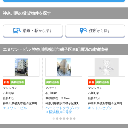
神奈川県の賃貸物件を探す
沿線・駅
住所
から探す
から探す
エヌワン・ビル 神奈川県横浜市磯子区東町周辺の建物情報
新着
掲載物件有
掲載物件有
新着
掲載物件有
マンション
アパート
マンション
石川町駅
石川町駅
石川町駅
徒歩41分
車移動8分 3.8km
徒歩42分
神奈川県横浜市磯子区東町
神奈川県横浜市磯子区東町
神奈川県横浜市磯子区東町
エヌワン・ビル
ハーミットクラブハウ
キャトルセゾン
ス横浜根岸C号棟
（仮）