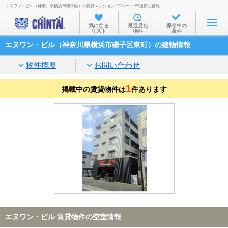
エヌワン・ビル（神奈川県横浜市磯子区）の賃貸マンション･アパート･部屋探し情報
お部屋を探す
気になる
最近見た
保存中の
リスト
物件
条件
沿線・駅から
エヌワン・ビル（神奈川県横浜市磯子区東町）の建物情報
住所から
物件概要
お問い合わせ
家賃相場から
1
掲載中の賃貸物件は
通勤通学時間から
件あります
物件特集から
不動産会社から
TOP
エヌワン・ビル 賃貸物件の空室情報