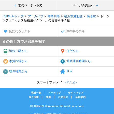
前のページへ戻る
ページの先頭へ
CHINTAIトップ
アーカイブ
神奈川県
横浜市港北区
菊名駅
トーシ
ンフェニックス新横濱イクシールの賃貸物件情報
気になるリスト
保存中の条件
別の探し方でお部屋を探す
沿線・駅から
住所から
家賃相場から
通勤通学時間から
物件特集から
TOP
スマートフォン
パソコン
地域一覧
アーカイブ
サイトマップ
個人情報
免責
お問合せ
会社案内
(C) CHINTAI Corporation All rights reserved.