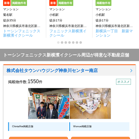
新着
掲載物件有
新着
掲載物件有
掲載物件有
マンション
マンション
マンション
菊名駅
小机駅
小机駅
徒歩35分
徒歩17分
徒歩17分
神奈川県横浜市港北区新横浜１丁目
神奈川県横浜市港北区新横浜１丁目
神奈川県横浜市港北区新横浜１丁目29-10
トーシンフェニックス
フェニックス新横濱イ
新横浜一丁目 新築マ
新横濱イクシール
クシール
ンション
トーシンフェニックス新横濱イクシール周辺が得意な不動産店舗
株式会社タウンハウジング神奈川センター南店
1550
掲載物件数:
件
オススメ
ChintaiNet掲載店舗
Woman掲載店舗