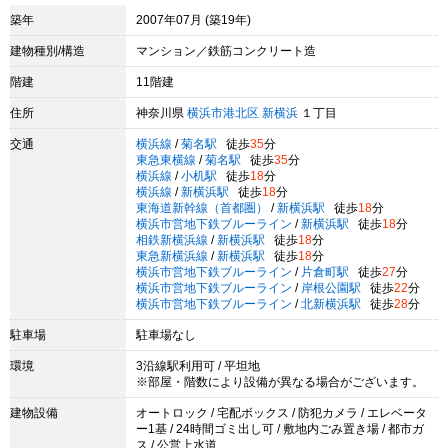
築年
2007年07月 (築19年)
建物種別/構造
マンション／鉄筋コンクリート造
階建
11階建
住所
神奈川県
横浜市港北区
新横浜
１丁目
交通
横浜線
/
菊名駅
徒歩
35
分
東急東横線
/
菊名駅
徒歩
35
分
横浜線
/
小机駅
徒歩
18
分
横浜線
/
新横浜駅
徒歩
18
分
東海道新幹線（首都圏）
/
新横浜駅
徒歩
18
分
横浜市営地下鉄ブルーライン
/
新横浜駅
徒歩
18
分
相鉄新横浜線
/
新横浜駅
徒歩
18
分
東急新横浜線
/
新横浜駅
徒歩
18
分
横浜市営地下鉄ブルーライン
/
片倉町駅
徒歩
27
分
横浜市営地下鉄ブルーライン
/
岸根公園駅
徒歩
22
分
横浜市営地下鉄ブルーライン
/
北新横浜駅
徒歩
28
分
駐車場
駐車場なし
環境
3沿線駅利用可 / 平坦地
※部屋・階数により設備が異なる場合がございます。
建物設備
オートロック / 宅配ボックス / 防犯カメラ / エレベータ
ー1基 / 24時間ゴミ出し可 / 敷地内ごみ置き場 / 都市ガ
ス / 公営上水道