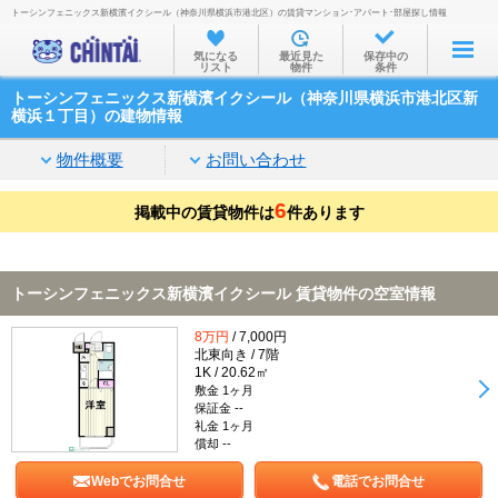
トーシンフェニックス新横濱イクシール（神奈川県横浜市港北区）の賃貸マンション･アパート･部屋探し情報
お部屋を探す
気になる
最近見た
保存中の
リスト
物件
条件
沿線・駅から
トーシンフェニックス新横濱イクシール（神奈川県横浜市港北区新
住所から
横浜１丁目）の建物情報
家賃相場から
物件概要
お問い合わせ
通勤通学時間から
6
掲載中の賃貸物件は
件あります
物件特集から
不動産会社から
トーシンフェニックス新横濱イクシール 賃貸物件の空室情報
TOP
8万円
/ 7,000円
北東向き / 7階
1K / 20.62㎡
敷金 1ヶ月
保証金 --
礼金 1ヶ月
償却 --
Webでお問合せ
電話でお問合せ