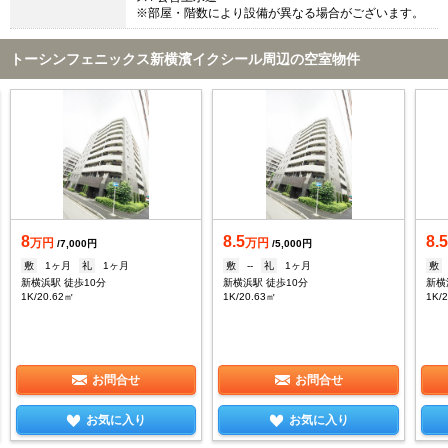
※部屋・階数により設備が異なる場合がございます。
トーシンフェニックス新横濱イクシール周辺の空室物件
8
8.5
8.
万円
万円
/7,000円
/5,000円
敷
1ヶ月
礼
1ヶ月
敷
--
礼
1ヶ月
敷
新横浜駅 徒歩10分
新横浜駅 徒歩10分
新横
1K/20.62㎡
1K/20.63㎡
1K/
お問合せ
お問合せ
お気に入り
お気に入り