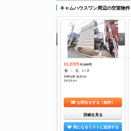
キャムハウスワン周辺の空室物件
11.2
着
万円
/5,500円
.2
敷
--
礼
1ヶ月
万円
/6,000円
宮崎台駅 徒歩4分
18.4万
礼
9.2万
1K/19.6㎡
崎台駅 徒歩4分
/27.4㎡
お問合せする（無料）
お問合せする（無料）
詳細を見る
詳細を見る
気になるリストに追加する
気になるリストに追加する