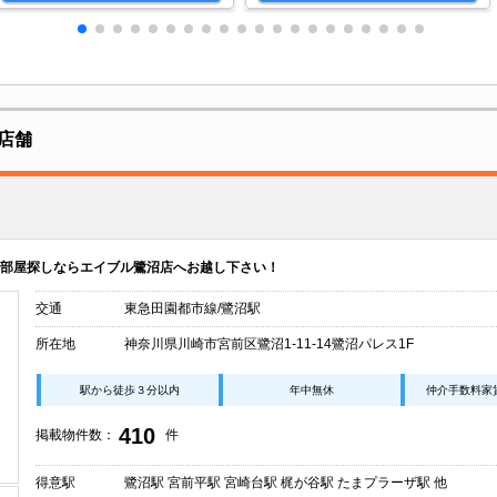
店舗
部屋探しならエイブル鷺沼店へお越し下さい！
交通
東急田園都市線/鷺沼駅
所在地
神奈川県川崎市宮前区鷺沼1-11-14鷺沼パレス1F
駅から徒歩３分以内
年中無休
仲介手数料家
410
掲載物件数：
件
得意駅
鷺沼駅 宮前平駅 宮崎台駅 梶が谷駅 たまプラーザ駅 他