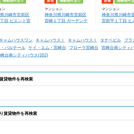
掲載物件あり
新着
掲載物件あり
新着
掲載物件
ョン
マンション
マンション
県川崎市宮前区
神奈川県川崎市宮前区
神奈川県川崎市
丁目 ビエント宮
宮崎１丁目 ガーデンテ
宮前平１丁目 ヒ
ラス宮崎台
プ宮崎台
キャムハウスワン
キャムハウスⅠ
キャムハウスＩ
タナベビル
プラ
ル・パルテール
ケイ・エム・宮崎台
フローラ宮崎台
宮崎台南シティハウ
崎台南シティハウス(202)
賃貸物件を再検索
り賃貸物件を再検索