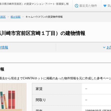
奈川県川崎市宮前区）の賃貸マンション･アパート･部屋探し情
最近見た物件
気
宮前区
梶が谷駅
キャムハウスワンの賃貸物件情報
県川崎市宮前区宮崎１丁目）の建物情報
件情報
お
情報
去から現在までCHINTAIネットに掲載のあった物件情報を元に作成した参考ペー
家賃
--
間取り
--