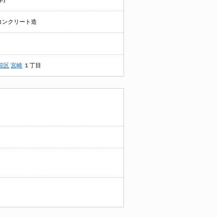
年)
コンクリート造
前区
宮崎
１丁目