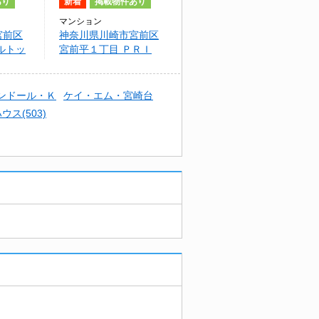
あり
新着
掲載物件あり
マンション
宮前区
神奈川県川崎市宮前区
ルトッ
宮前平１丁目 ＰＲＩ
Ｍ ＲＯＳＥ
ンドール・Ｋ
ケイ・エム・宮崎台
ス(503)