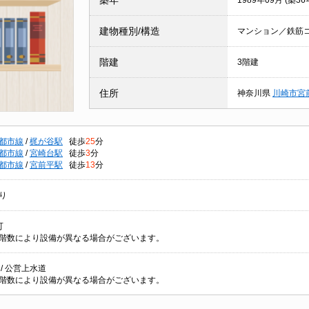
築年
1989年09月 (築36
建物種別/構造
マンション／鉄筋
階建
3階建
住所
神奈川県
川崎市宮
都市線
/
梶が谷駅
徒歩
25
分
都市線
/
宮崎台駅
徒歩
3
分
都市線
/
宮前平駅
徒歩
13
分
り
可
階数により設備が異なる場合がございます。
/ 公営上水道
階数により設備が異なる場合がございます。