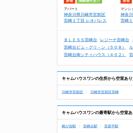
新着
掲載物件あり
新着
アパート
マンシ
神奈川県川崎市宮前区
神奈川
宮崎１丁目 レオパレス
宮崎１
Ｏａｋ Ｇａｒｄｅｎ
崎台
ＢＬＥＳＳ宮崎台
レジーナ宮崎台
宮崎台ビュ－グリ－ン（５０８）
宮崎台南シティハウス（４０２）
宮
キャムハウスワンの住所から空室あり
川崎市宮前区
川崎市宮前区宮崎
キャムハウスワンの最寄駅から空室あ
梶が谷駅
宮崎台駅
宮前平駅