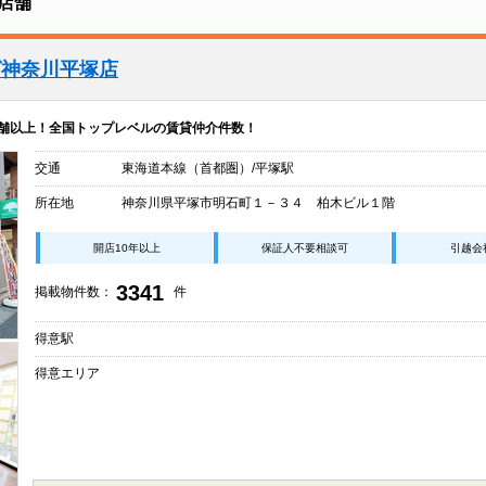
店舗
グ神奈川平塚店
店舗以上！全国トップレベルの賃貸仲介件数！
交通
東海道本線（首都圏）/平塚駅
所在地
神奈川県平塚市明石町１－３４ 柏木ビル１階
開店10年以上
保証人不要相談可
引越会
3341
掲載物件数：
件
得意駅
得意エリア