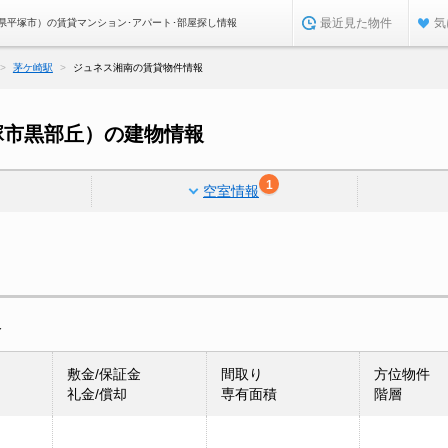
最近見た物件
気
県平塚市）の賃貸マンション･アパート･部屋探し情報
茅ケ崎駅
ジュネス湘南の賃貸物件情報
塚市黒部丘）の建物情報
1
空室情報
報
敷金/保証金
間取り
方位物件
礼金/償却
専有面積
階層