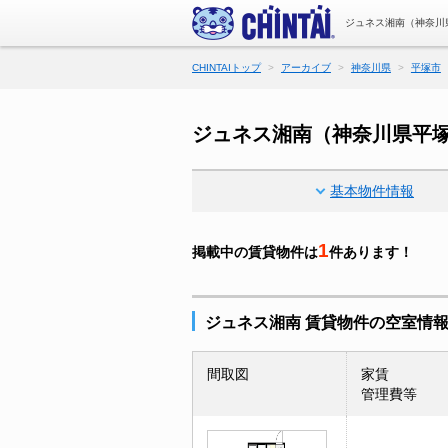
ジュネス湘南（神奈川
CHINTAIトップ
アーカイブ
神奈川県
平塚市
ジュネス湘南（神奈川県平
基本物件情報
1
掲載中の賃貸物件は
件あります！
ジュネス湘南 賃貸物件の空室情
間取図
家賃
管理費等