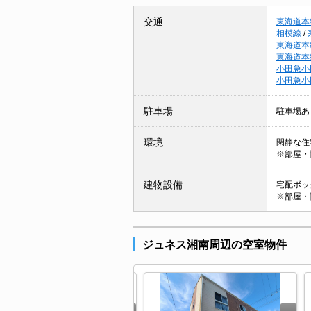
交通
東海道本
相模線
/
東海道本
東海道本
小田急小
小田急小
駐車場
駐車場あ
環境
閑静な住
※部屋・
建物設備
宅配ボック
※部屋・
ジュネス湘南周辺の空室物件