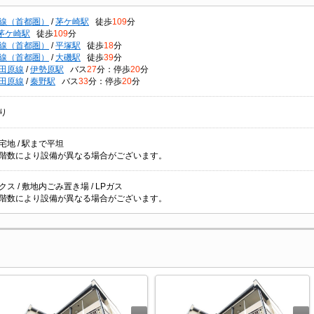
線（首都圏）
/
茅ケ崎駅
徒歩
109
分
茅ケ崎駅
徒歩
109
分
線（首都圏）
/
平塚駅
徒歩
18
分
線（首都圏）
/
大磯駅
徒歩
39
分
田原線
/
伊勢原駅
バス
27
分：停歩
20
分
田原線
/
秦野駅
バス
33
分：停歩
20
分
り
宅地 / 駅まで平坦
階数により設備が異なる場合がございます。
ス / 敷地内ごみ置き場 / LPガス
階数により設備が異なる場合がございます。