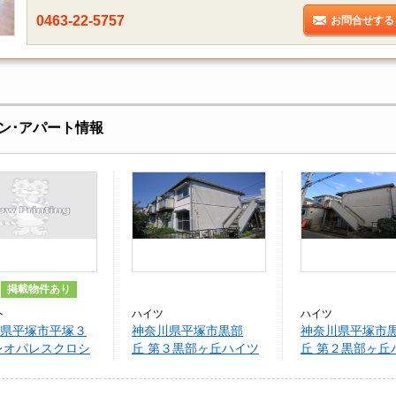
0463-22-5757
お問合せする
ン･アパート情報
掲載物件あり
ト
ハイツ
ハイツ
県平塚市平塚３
神奈川県平塚市黒部
神奈川県平塚市
レオパレスクロシ
丘 第３黒部ヶ丘ハイツ
丘 第２黒部ヶ丘