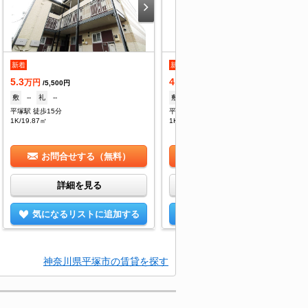
新着
新着
5.3
4.2
万円
万円
/5,500円
/3,000円
敷
--
礼
--
敷
--
礼
--
平塚駅 徒歩15分
平塚駅 徒歩21分
1K/19.87㎡
1K/19.52㎡
お問合せする（無料）
お問合せする（無料）
詳細を見る
詳細を見る
気になるリストに追加する
気になるリストに追加する
神奈川県平塚市の賃貸を探す