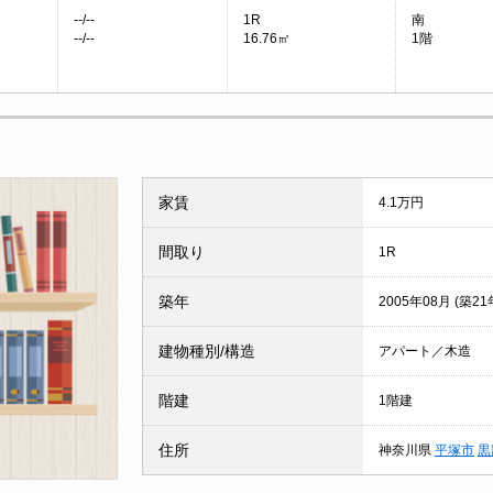
--/--
1R
南
--/--
16.76㎡
1階
家賃
4.1万円
間取り
1R
築年
2005年08月 (築21
建物種別/構造
アパート／木造
階建
1階建
住所
神奈川県
平塚市
黒