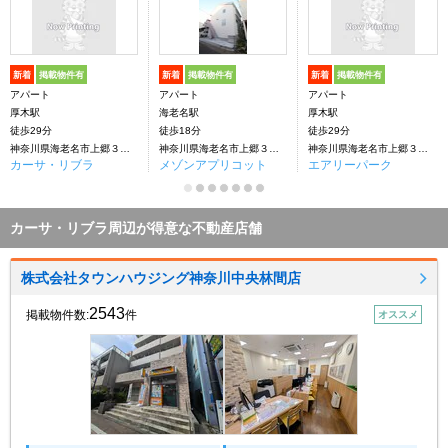
新着
掲載物件有
新着
掲載物件有
新着
掲載物件有
アパート
アパート
アパート
厚木駅
海老名駅
厚木駅
徒歩29分
徒歩18分
徒歩29分
神奈川県海老名市上郷３丁目
神奈川県海老名市上郷３丁目
神奈川県海老名市上郷３丁目
カーサ・リブラ
メゾンアプリコット
エアリーパーク
カーサ・リブラ周辺が得意な不動産店舗
株式会社タウンハウジング神奈川中央林間店
2543
掲載物件数:
件
オススメ