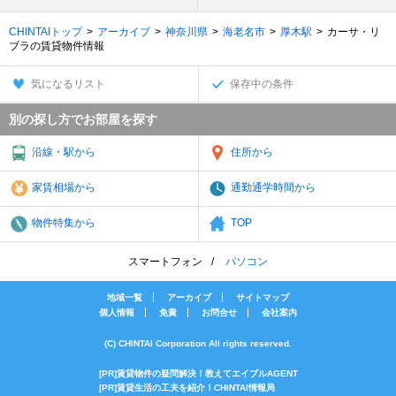
CHINTAIトップ
アーカイブ
神奈川県
海老名市
厚木駅
カーサ・リ
ブラの賃貸物件情報
気になるリスト
保存中の条件
別の探し方でお部屋を探す
沿線・駅から
住所から
家賃相場から
通勤通学時間から
物件特集から
TOP
スマートフォン
パソコン
地域一覧
アーカイブ
サイトマップ
個人情報
免責
お問合せ
会社案内
(C) CHINTAI Corporation All rights reserved.
[PR]賃貸物件の疑問解決！教えてエイブルAGENT
[PR]賃貸生活の工夫を紹介！CHINTAI情報局