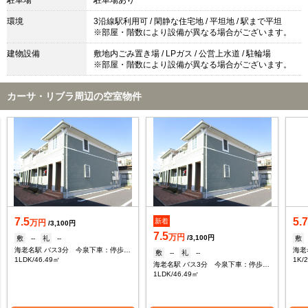
駐車場
駐車場あり
環境
3沿線駅利用可 / 閑静な住宅地 / 平坦地 / 駅まで平坦
※部屋・階数により設備が異なる場合がございます。
建物設備
敷地内ごみ置き場 / LPガス / 公営上水道 / 駐輪場
※部屋・階数により設備が異なる場合がございます。
カーサ・リブラ周辺の空室物件
7.5
5.
新着
万円
/3,100円
7.5
万円
/3,100円
敷
--
礼
--
敷
海老名駅 バス3分 今泉下車：停歩7分
海老
敷
--
礼
--
1LDK/46.49㎡
1K/
海老名駅 バス3分 今泉下車：停歩7分
1LDK/46.49㎡