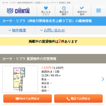
カーサ・リブラ（神奈川県海老名市）の賃貸マンション･アパート･部屋探し情報
お部屋を探す
気になる
最近見た
保存中の
リスト
物件
条件
沿線・駅から
カーサ・リブラ（神奈川県海老名市上郷３丁目）の建物情報
住所から
物件概要
お問い合わせ
家賃相場から
2
掲載中の賃貸物件は
通勤通学時間から
件あります
物件特集から
カーサ・リブラ 賃貸物件の空室情報
不動産会社から
7.5万円
/ 3,100円
TOP
南西向き / 1階
1LDK / 46.49㎡
敷金 --
保証金 --
礼金 --
償却 --
Webでお問合せ
電話でお問合せ