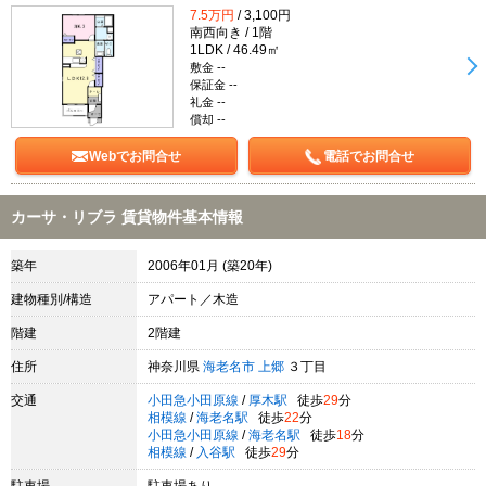
7.5万円
/ 3,100円
南西向き / 1階
1LDK / 46.49㎡
敷金 --
保証金 --
礼金 --
償却 --
Webでお問合せ
電話でお問合せ
カーサ・リブラ 賃貸物件基本情報
築年
2006年01月 (築20年)
建物種別/構造
アパート／木造
階建
2階建
住所
神奈川県
海老名市
上郷
３丁目
交通
小田急小田原線
/
厚木駅
徒歩
29
分
相模線
/
海老名駅
徒歩
22
分
小田急小田原線
/
海老名駅
徒歩
18
分
相模線
/
入谷駅
徒歩
29
分