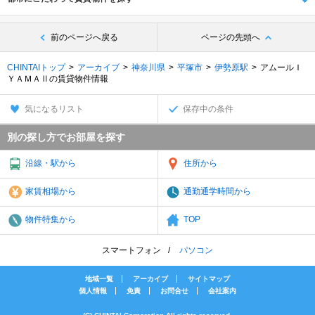
前のページへ戻る
ページの先頭へ
CHINTAIトップ
アーカイブ
神奈川県
平塚市
伊勢原駅
アムールＩ
ＹＡＭＡⅡの賃貸物件情報
気になるリスト
保存中の条件
別の探し方でお部屋を探す
沿線・駅から
住所から
家賃相場から
通勤通学時間から
物件特集から
TOP
スマートフォン
パソコン
地域一覧
アーカイブ
サイトマップ
個人情報
免責
お問合せ
会社案内