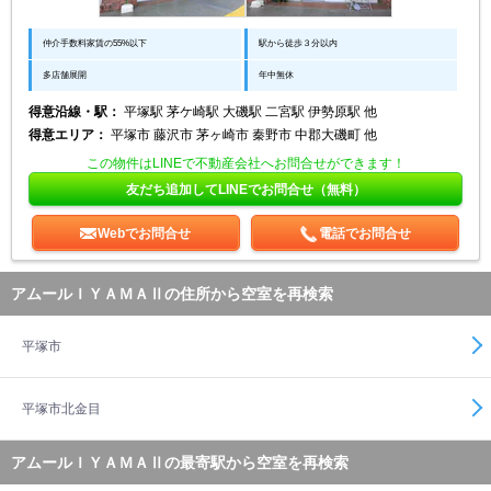
仲介手数料家賃の55%以下
駅から徒歩３分以内
多店舗展開
年中無休
得意沿線・駅：
平塚駅 茅ケ崎駅 大磯駅 二宮駅 伊勢原駅 他
得意エリア：
平塚市 藤沢市 茅ヶ崎市 秦野市 中郡大磯町 他
この物件はLINEで不動産会社へお問合せができます！
友だち追加してLINEでお問合せ（無料）
Webでお問合せ
電話でお問合せ
アムールＩＹＡＭＡⅡの住所から空室を再検索
平塚市
平塚市北金目
アムールＩＹＡＭＡⅡの最寄駅から空室を再検索