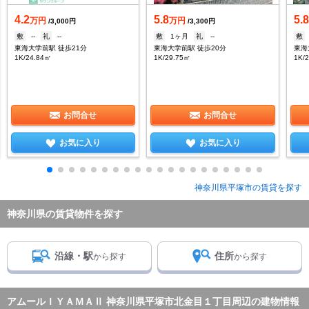
4.2
5.8
5.
万円
万円
/3,000円
/3,300円
敷
--
礼
--
敷
1ヶ月
礼
--
敷
東海大学前駅 徒歩21分
東海大学前駅 徒歩20分
東海
1K/24.84㎡
1K/29.75㎡
1K/
お問合せ
お問合せ
お気に入り
お気に入り
神奈川県平塚市の賃貸を探す
神奈川県の賃貸物件を探す
沿線・駅
住所
から探す
から探す
アムールＩＹＡＭＡⅡ 神奈川県平塚市北金目１丁目周辺の建物情報