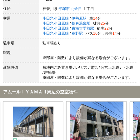
住所
神奈川県
平塚市
北金目
１丁目
交通
小田急小田原線
/
伊勢原駅
車
14
分
小田急小田原線
/
鶴巻温泉駅
徒歩
25
分
小田急小田原線
/
東海大学前駅
徒歩
22
分
小田急小田原線
/
秦野駅
バス
16
分：停歩
14
分
駐車場
駐車場あり
環境
--
※部屋・階数により設備が異なる場合がございます。
建物設備
敷地内ごみ置き場 / LPガス / 電気 / 公営上水道 / 下水道
/ 駐輪場
※部屋・階数により設備が異なる場合がございます。
アムールＩＹＡＭＡⅡ周辺の空室物件