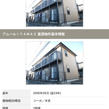
アムールＩＹＡＭＡⅡ 賃貸物件基本情報
築年
2006年09月 (築19年)
建物種別/構造
コーポ／木造
階建
2階建