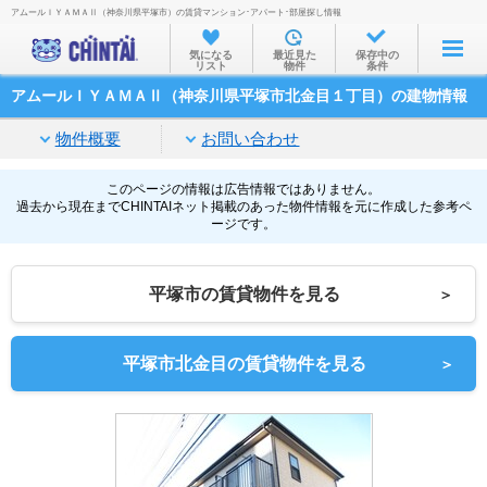
アムールＩＹＡＭＡⅡ（神奈川県平塚市）の賃貸マンション･アパート･部屋探し情報
お部屋を探す
気になる
最近見た
保存中の
リスト
物件
条件
沿線・駅から
アムールＩＹＡＭＡⅡ（神奈川県平塚市北金目１丁目）の建物情報
住所から
物件概要
お問い合わせ
家賃相場から
通勤通学時間から
このページの情報は広告情報ではありません。
過去から現在までCHINTAIネット掲載のあった物件情報を元に作成した参考ペ
ージです。
物件特集から
不動産会社から
平塚市の賃貸物件を見る
＞
TOP
平塚市北金目の賃貸物件を見る
＞