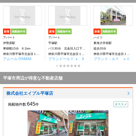
新着
掲載物件有
新着
掲載物件有
新着
掲載物件有
アパート
アパート
ハイツ
伊勢原駅
平塚駅
東海大学前駅
車移動15分 6.1km
バス30分 北金目入口下車：停歩15分
徒歩20分
神奈川県平塚市北金目１丁目
神奈川県平塚市北金目１丁目
神奈川県平塚市北金目１丁目
アムール IYAMAII
プランドールＹ’ｓ II
プランド－ルＹ ｓⅡ
平塚市周辺が得意な不動産店舗
株式会社エイブル平塚店
645
掲載物件数:
件
オススメ