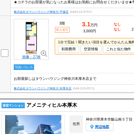
株式会社タウンハウジング神奈川 平塚店
(0463-22-5757)
3.1
3階
なし
万円
なし
2
即入居可
3,000円
1分で完結！聞きたい項目を選んでかんたん無
初期費用
空室情報
これと似た物件
画像：27枚
写真いろいろ
お部屋探しはタウンハウジング神奈川本厚木店まで
株式会社タウンハウジング神奈川 本厚木店
(046-220-0571)
アメニティヒル本厚木
賃貸マンション
神奈川県厚木市飯山南５丁目
住所
周辺地図