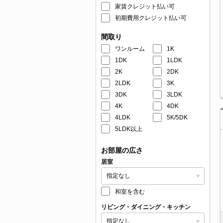
家賃クレジット払い可
初期費用クレジット払い可
間取り
ワンルーム
1K
1DK
1LDK
2K
2DK
2LDK
3K
3DK
3LDK
4K
4DK
4LDK
5K/5DK
5LDK以上
お部屋の広さ
居室
和室を含む
リビング・ダイニング・キッチン