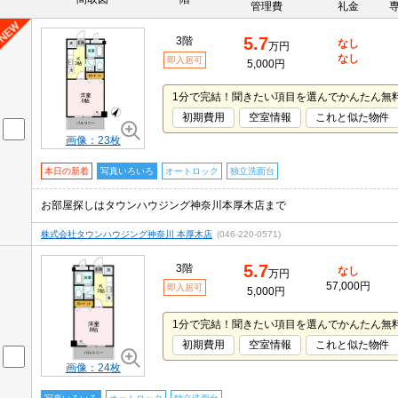
管理費
礼金
5.7
3階
なし
万円
なし
即入居可
5,000円
1分で完結！聞きたい項目を選んでかんたん無
初期費用
空室情報
これと似た物件
画像：23枚
本日の新着
写真いろいろ
オートロック
独立洗面台
お部屋探しはタウンハウジング神奈川本厚木店まで
株式会社タウンハウジング神奈川 本厚木店
(046-220-0571)
5.7
3階
なし
万円
57,000円
即入居可
5,000円
1分で完結！聞きたい項目を選んでかんたん無
初期費用
空室情報
これと似た物件
画像：24枚