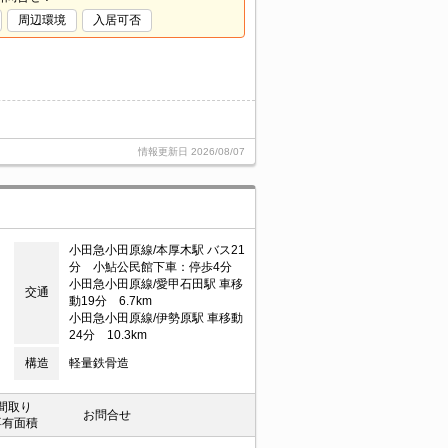
周辺環境
入居可否
情報更新日
2026/08/07
小田急小田原線/本厚木駅 バス21
分 小鮎公民館下車：停歩4分
小田急小田原線/愛甲石田駅 車移
交通
動19分 6.7km
小田急小田原線/伊勢原駅 車移動
24分 10.3km
構造
軽量鉄骨造
間取り
お問合せ
専有面積