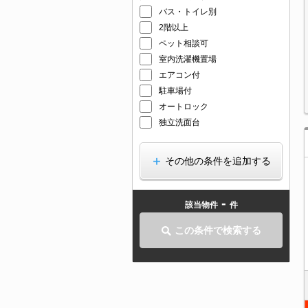
バス・トイレ別
2階以上
ペット相談可
室内洗濯機置場
エアコン付
駐車場付
オートロック
独立洗面台
その他の条件を追加する
-
該当物件
件
この条件で検索する