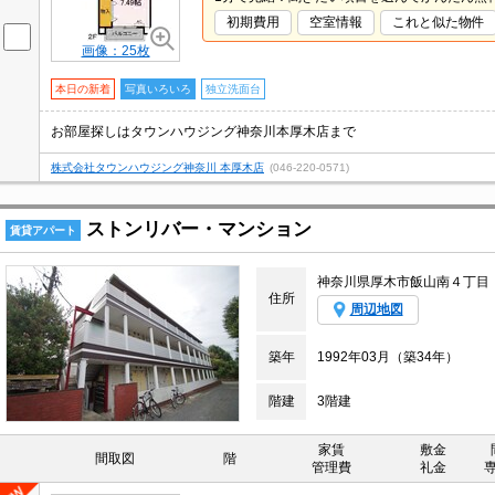
初期費用
空室情報
これと似た物件
画像：25枚
本日の新着
写真いろいろ
独立洗面台
お部屋探しはタウンハウジング神奈川本厚木店まで
株式会社タウンハウジング神奈川 本厚木店
(046-220-0571)
ストンリバー・マンション
賃貸アパート
神奈川県厚木市飯山南４丁目
住所
周辺地図
築年
1992年03月（築34年）
階建
3階建
家賃
敷金
間取図
階
管理費
礼金