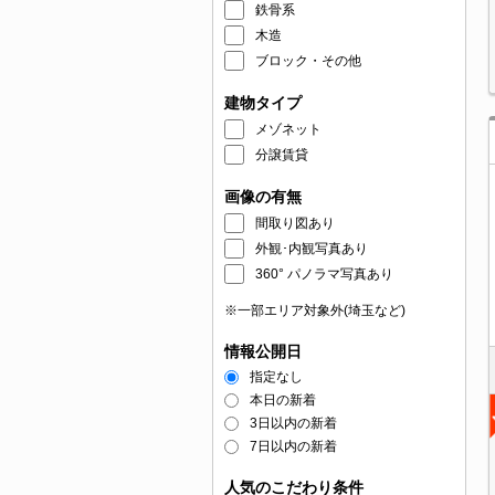
鉄骨系
木造
ブロック・その他
建物タイプ
メゾネット
分譲賃貸
画像の有無
間取り図あり
外観･内観写真あり
360° パノラマ写真あり
※一部エリア対象外(埼玉など)
情報公開日
指定なし
本日の新着
3日以内の新着
7日以内の新着
人気のこだわり条件