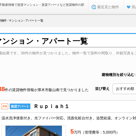
不動産情報で賃貸マンション・賃貸アパートなど賃貸物件の部
最近見た物件
気
貸物件･マンション･アパート一覧
マンション・アパート一覧
索結果です。38件の物件が見つかりました。物件一覧で賃料や間取り、外観写真を
建物種別を絞り込む
38
並び替え
件の賃貸物件情報が厚木市飯山南で見つかりました
Ｒｕｐｉａｈ１
PR
賃貸アパート
温水洗浄便座付き。光ファイバー対応。洗面化粧台付き。追焚給湯。オンライン
5
万円（管理費等：5,000円）