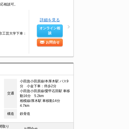
対応相談可。
詳細を見る
オンライン相
談
東京工芸大学下車：
お問合せ
小田急小田原線/本厚木駅 バス9
分 小金下車：停歩2分
小田急小田原線/愛甲石田駅 車移
交通
動16分 5.2km
相模線/厚木駅 車移動14分
4.7km
構造
鉄骨造
間取り
お問合せ