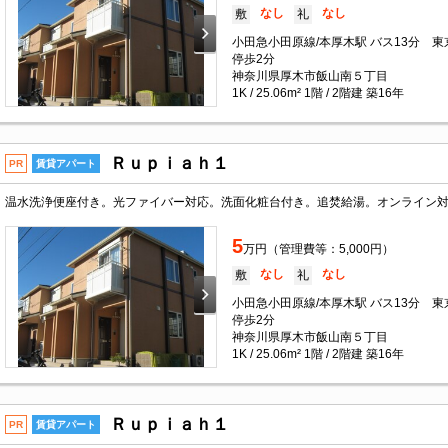
なし
なし
敷
礼
小田急小田原線/本厚木駅 バス13分 
停歩2分
神奈川県厚木市飯山南５丁目
1K / 25.06m² 1階 / 2階建 築16年
Ｒｕｐｉａｈ１
PR
賃貸アパート
温水洗浄便座付き。光ファイバー対応。洗面化粧台付き。追焚給湯。オンライン
5
万円（管理費等：5,000円）
なし
なし
敷
礼
小田急小田原線/本厚木駅 バス13分 
停歩2分
神奈川県厚木市飯山南５丁目
1K / 25.06m² 1階 / 2階建 築16年
Ｒｕｐｉａｈ１
PR
賃貸アパート