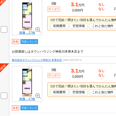
3.1
3階
なし
万円
なし
2
即入居可
3,000円
1分で完結！聞きたい項目を選んでかんたん無
初期費用
空室情報
これと似た物件
画像：27枚
新着
写真いろいろ
お部屋探しはタウンハウジング神奈川本厚木店まで
株式会社タウンハウジング神奈川 本厚木店
(046-220-0571)
3.1
3階
なし
万円
なし
2
即入居可
3,000円
1分で完結！聞きたい項目を選んでかんたん無
初期費用
空室情報
これと似た物件
画像：27枚
新着
写真いろいろ