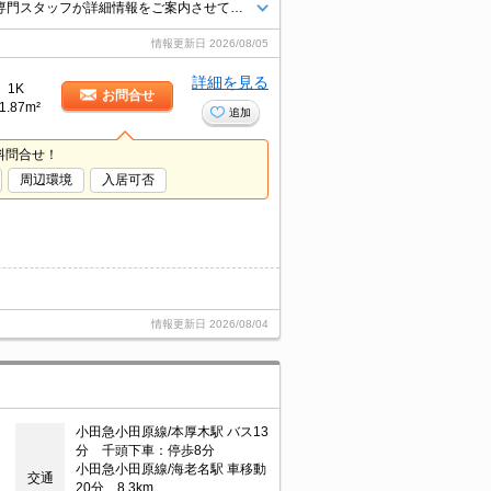
★コチラのお部屋が気になったお客様はお気軽にお問合せくださいませ★専門スタッフが詳細情報をご案内させていただきます！もちろん、他の物件もまとめてご紹介可能です！
情報更新日
2026/08/05
詳細を見る
1K
お問合せ
1.87m²
追加
料問合せ！
周辺環境
入居可否
情報更新日
2026/08/04
小田急小田原線/本厚木駅 バス13
分 千頭下車：停歩8分
小田急小田原線/海老名駅 車移動
交通
20分 8.3km