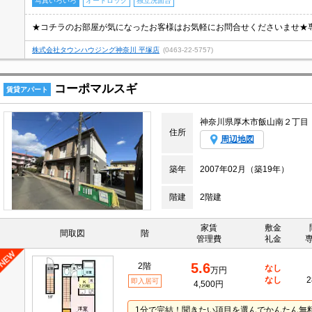
写真いろいろ
オートロック
独立洗面台
株式会社タウンハウジング神奈川 平塚店
(0463-22-5757)
コーポマルスギ
賃貸アパート
神奈川県厚木市飯山南２丁目
住所
周辺地図
築年
2007年02月（築19年）
階建
2階建
家賃
敷金
間取図
階
管理費
礼金
5.6
2階
なし
万円
なし
2
即入居可
4,500円
1分で完結！聞きたい項目を選んでかんたん無