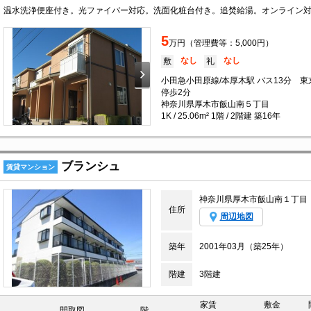
温水洗浄便座付き。光ファイバー対応。洗面化粧台付き。追焚給湯。オンライン
5
万円（管理費等：5,000円）
なし
なし
敷
礼
小田急小田原線/本厚木駅 バス13分 
停歩2分
神奈川県厚木市飯山南５丁目
1K / 25.06m² 1階 / 2階建 築16年
ブランシュ
賃貸マンション
神奈川県厚木市飯山南１丁目
住所
周辺地図
築年
2001年03月（築25年）
階建
3階建
家賃
敷金
間取図
階