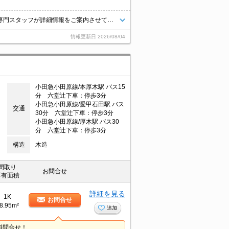
★コチラのお部屋が気になったお客様はお気軽にお問合せくださいませ★専門スタッフが詳細情報をご案内させていただきます！もちろん、他の物件もまとめてご紹介可能です！
情報更新日
2026/08/04
小田急小田原線/本厚木駅 バス15
分 六堂辻下車：停歩3分
小田急小田原線/愛甲石田駅 バス
交通
30分 六堂辻下車：停歩3分
小田急小田原線/厚木駅 バス30
分 六堂辻下車：停歩3分
構造
木造
間取り
お問合せ
専有面積
詳細を見る
1K
お問合せ
8.95m²
追加
料問合せ！