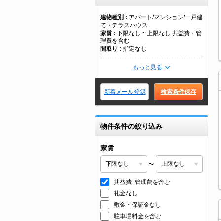
建物種別
アパート/マンション/一戸建
て・テラスハウス
家賃
下限なし ~ 上限なし 共益費・管
理費を含む
間取り
指定なし
もっと見る
新着メール登録
検索条件保存
物件条件の絞り込み
家賃
〜
共益費･管理費を含む
礼金なし
敷金・保証金なし
駐車場料金を含む