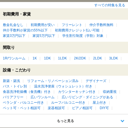
すべての特集を見る
初期費用・家賃
敷金礼金なし
初期費用が安い
フリーレント
仲介手数料無料
仲介手数料が家賃の55%以下
初期費用クレジット払い可能
家賃3万円以下
家賃5万円以下
学生割引制度（学割）対象
間取り
1R/ワンルーム
1K
1DK
1LDK
2K/2DK
2LDK
3LDK
設備・こだわり
新築・築浅
リフォーム・リノベーション済み
デザイナーズ
バス・トイレ別
温水洗浄便座（ウォシュレット）付き
食器洗浄乾燥機（食洗機）付き
カウンターキッチン付き
収納重視
バリアフリー
広いワンルーム
広いリビング・ダイニングがある
ベランダ・バルコニー付き
ルーフバルコニー付き
屋上付き
ペット可・ペット相談可
楽器相談可
ピアノ相談可
DIY可
もっと見る