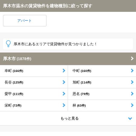
厚木市温水の賃貸物件を建物種別に絞って探す
アパート
厚木市にあるエリアで賃貸物件が見つかりました！
厚木市
(1878件)
幸町
中町
(166件)
(160件)
長谷
旭町
(125件)
(114件)
愛甲
恩名
(111件)
(79件)
栄町
林
(72件)
(63件)
もっと見る