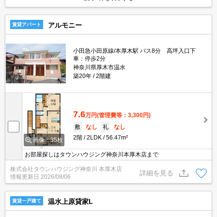
アルモニー
賃貸アパート
小田急小田原線/本厚木駅 バス8分 高坪入口下
車：停歩2分
神奈川県厚木市温水
築20年
2階建
7.6
万円
(管理費等：3,300円)
敷
なし
礼
なし
2階
2LDK
56.47m²
画像：35枚
お部屋探しはタウンハウジング神奈川本厚木店まで
株式会社タウンハウジング神奈川 本厚木店
詳細を見る
情報更新日
2026/08/06
温水上原貸家L
賃貸一戸建て