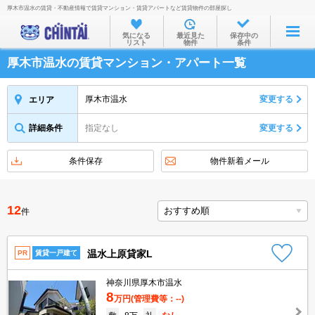
厚木市温水の賃貸・不動産情報で賃貸マンション・賃貸アパートなど賃貸物件の部屋探し
お部屋を探す
気になる
最近見た
保存中の
リスト
物件
条件
沿線・駅から
厚木市温水の賃貸マンション・アパート一覧
住所から
家賃相場から
厚木市温水
変更する
エリア
通勤通学時間から
詳細条件
指定なし
変更する
物件特集から
条件保存
物件新着メール
不動産会社から
TOP
12
件
温水上原貸家L
PR
賃貸一戸建て
神奈川県厚木市温水
8
万円
(管理費等：--)