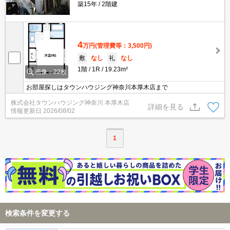
築15年
2階建
4
万円
(管理費等：3,500円)
敷
なし
礼
なし
1階
1R
19.23m²
画像：22枚
お部屋探しはタウンハウジング神奈川本厚木店まで
株式会社タウンハウジング神奈川 本厚木店
詳細を見る
情報更新日
2026/08/02
1
検索条件を変更する