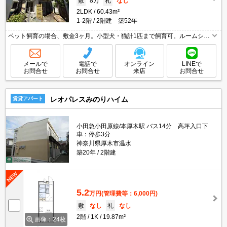
敷
8万
礼
なし
2LDK
60.43m²
1-2階
2階建 築52年
ペット飼育の場合、敷金3ヶ月。小型犬・猫計1匹まで飼育可。ルームシェ
ア相談可。人気の戸建。閑静な住宅街。オンライン内見相談可。引越会社
貸主指定。コンビニへ200m。クリエイトへ550m。
メールで
電話で
オンライン
LINEで
お問合せ
お問合せ
来店
お問合せ
レオパレスみのりハイム
賃貸アパート
小田急小田原線/本厚木駅 バス14分 高坪入口下
車：停歩3分
神奈川県厚木市温水
築20年
2階建
5.2
万円
(管理費等：6,000円)
敷
なし
礼
なし
2階
1K
19.87m²
画像：24枚