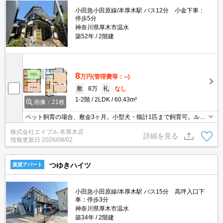
小田急小田原線/本厚木駅 バス12分 小金下車：
停歩5分
神奈川県厚木市温水
築52年
2階建
8
万円
(管理費等：--)
敷
8万
礼
なし
1-2階
2LDK
60.43m²
画像：21枚
ペット飼育の場合、敷金3ヶ月。小型犬・猫計1匹まで飼育可。ルー
ムシェア相談可。人気の戸建。閑静な住宅街。オンライン内見相談
株式会社エイブル 本厚木店
可。引越会社貸主指定。コンビニへ200m。クリエイトへ550m。
詳細を見る
情報更新日
2026/08/02
つゆきハイツ
賃貸アパート
小田急小田原線/本厚木駅 バス15分 高坪入口下
車：停歩3分
神奈川県厚木市温水
築34年
2階建