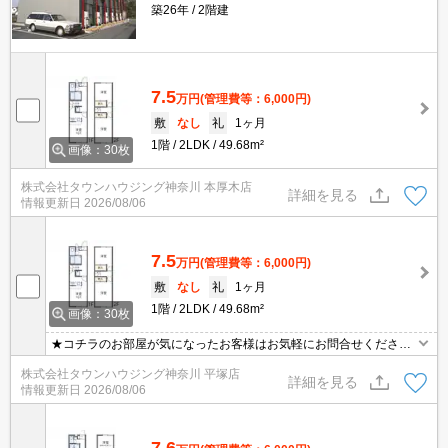
築26年
2階建
7.5
万円
(管理費等：6,000円)
敷
なし
礼
1ヶ月
1階
2LDK
49.68m²
画像：30枚
株式会社タウンハウジング神奈川 本厚木店
詳細を見る
情報更新日
2026/08/06
7.5
万円
(管理費等：6,000円)
敷
なし
礼
1ヶ月
1階
2LDK
49.68m²
画像：30枚
★コチラのお部屋が気になったお客様はお気軽にお問合せください
ませ★専門スタッフが詳細情報をご案内させていただきます！もち
株式会社タウンハウジング神奈川 平塚店
ろん、他の物件もまとめてご紹介可能です！
詳細を見る
情報更新日
2026/08/06
7.6