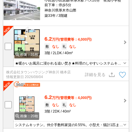
小田急小田原線/本厚木駅 バス20分 依知小学校
前下車：停歩5分
神奈川県厚木市山際
築33年
3階建
6.2
万円
(管理費等：4,000円)
敷
なし
礼
なし
3階
2LDK
40m²
画像：31枚
★暖かいお風呂に浸かれる追い焚き★料理のしやすいシステムキッ
チン３口★ウォシュレットあり★
株式会社タウンハウジング神奈川 橋本店
詳細を見る
情報更新日
2026/08/04
6.2
万円
(管理費等：4,000円)
敷
なし
礼
なし
3階
2DK
40m²
画像：20枚
システムキッチン。仲介手数料家賃の0.55%。小型犬・猫計1匹まで
飼育可。ペット飼育の場合、敷金2ヶ月。オンライン内見相談可。