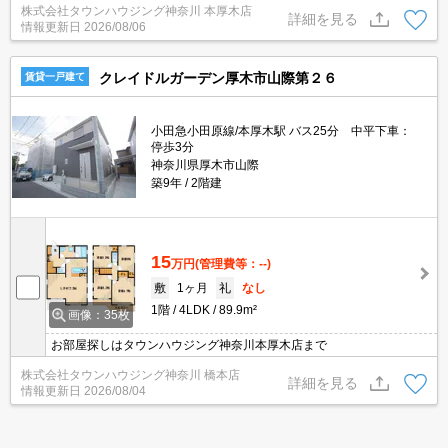
株式会社タウンハウジング神奈川 本厚木店
詳細を見る
情報更新日
2026/08/06
クレイドルガーデン厚木市山際第２６
賃貸一戸建て
小田急小田原線/本厚木駅 バス25分 中平下車：
停歩3分
神奈川県厚木市山際
築9年
2階建
15
万円
(管理費等：--)
敷
1ヶ月
礼
なし
1階
4LDK
89.9m²
画像：35枚
お部屋探しはタウンハウジング神奈川本厚木店まで
株式会社タウンハウジング神奈川 橋本店
詳細を見る
情報更新日
2026/08/04