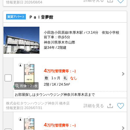
情報更新日
2026/08/04
時)。
Ｐａｌ音夢館
賃貸アパート
小田急小田原線/本厚木駅 バス14分 依知小学校
前下車：停歩5分
神奈川県厚木市山際
築34年
2階建
4
万円
(管理費等：--)
敷
1ヶ月
礼
なし
2階
1K
24.5m²
画像：21枚
お部屋探しはタウンハウジング神奈川本厚木店まで
株式会社タウンハウジング神奈川 橋本店
詳細を見る
情報更新日
2026/07/31
4
万円
(管理費等：--)