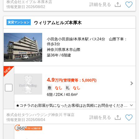
株式会社エイブル 本厚木店
最上階。角部屋。6ヶ月未満の解約時、違約金家賃+管理費の1ヶ月
詳細を見る
情報更新日
2026/08/02
分発生。
ウィリアムヒルズ本厚木
賃貸マンション
小田急小田原線/本厚木駅 バス24分 山際下車：
停歩3分
神奈川県厚木市山際
築36年
6階建
4.9
万円
(管理費等：5,000円)
敷
なし
礼
なし
6階
2DK
40.6m²
★コチラのお部屋が気になったお客様はお気軽にお問合せください
ませ★専門スタッフが詳細情報をご案内させていただきます！もち
株式会社タウンハウジング神奈川 平塚店
ろん、他の物件もまとめてご紹介可能です！
詳細を見る
情報更新日
2026/08/04