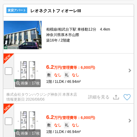
レオネクストフィオーレIII
賃貸アパート
相模線/相武台下駅 車移動12分 4.4km
神奈川県厚木市山際
築16年
2階建
6.2
万円
(管理費等：6,000円)
敷
なし
礼
なし
1階
1LDK
46.94m²
画像：17枚
株式会社タウンハウジング神奈川 本厚木店
詳細を見る
情報更新日
2026/08/06
6.2
万円
(管理費等：6,000円)
敷
なし
礼
なし
1階
1LDK
46.94m²
画像：17枚