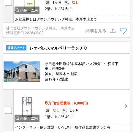
敷
1ヶ月
礼
なし
2階
1K
24.5m²
画像：21枚
お部屋探しはタウンハウジング神奈川本厚木店まで
株式会社タウンハウジング神奈川 本厚木店
詳細を見る
情報更新日
2026/08/02
レオパレスマルベリーランチＣ
賃貸アパート
小田急小田原線/本厚木駅 バス29分 中荻原下
車：停歩3分
神奈川県厚木市山際
築19年
2階建
6
万円
(管理費等：6,000円)
敷
なし
礼
1ヶ月
1階
1K
26.49m²
画像：22枚
インターネット使い放題・U-NEXT一般作品見放題プラン有