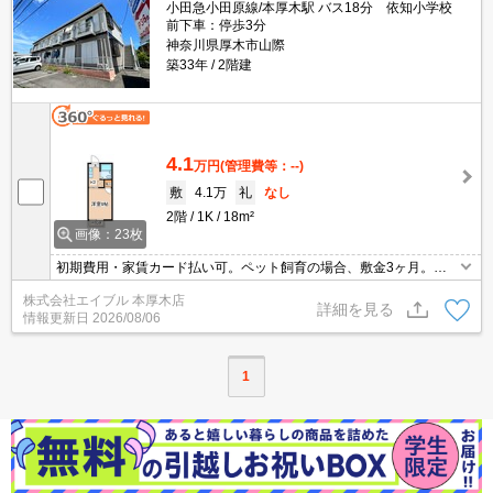
小田急小田原線/本厚木駅 バス18分 依知小学校
前下車：停歩3分
神奈川県厚木市山際
築33年
2階建
4.1
万円
(管理費等：--)
敷
4.1万
礼
なし
2階
1K
18m²
画像：23枚
初期費用・家賃カード払い可。ペット飼育の場合、敷金3ヶ月。給
湯付き。室内に洗濯機置場あり。エアコン1基付き。二重サッシ。
株式会社エイブル 本厚木店
ガスコンロ設置可。オンライン内見相談可。仲介手数料家賃の0.55
詳細を見る
情報更新日
2026/08/06
ヵ月分。
1