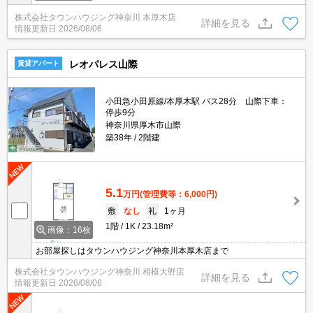
株式会社タウンハウジング神奈川 本厚木店
詳細を見る
情報更新日
2026/08/06
レオパレス山際
賃貸アパート
小田急小田原線/本厚木駅 バス28分 山際下車：
停歩9分
神奈川県厚木市山際
築38年
2階建
5.1
万円
(管理費等：6,000円)
敷
なし
礼
1ヶ月
1階
1K
23.18m²
画像：16枚
お部屋探しはタウンハウジング神奈川本厚木店まで
株式会社タウンハウジング神奈川 相模大野店
詳細を見る
情報更新日
2026/08/06