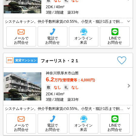
敷
なし
礼
なし
2DK
40m²
3階
3階建 築33年
システムキッチン。仲介手数料家賃の0.55%。小型犬・猫計1匹まで飼育
可。ペット飼育の場合、敷金2ヶ月。オンライン内見相談可。最上階。角
部屋。6ヶ月未満の解約時、違約金家賃+管理費の1ヶ月分発生。
メールで
電話で
オンライン
LINEで
お問合せ
お問合せ
来店
お問合せ
フォーリスト・２１
PR
賃貸マンション
神奈川県厚木市山際
6.2
万円
(管理費等：4,000円)
敷
なし
礼
なし
2DK
40m²
3階
3階建 築33年
システムキッチン。仲介手数料家賃の0.55%。小型犬・猫計1匹まで飼育
可。ペット飼育の場合、敷金2ヶ月。オンライン内見相談可。最上階。角
部屋。6ヶ月未満の解約時、違約金家賃+管理費の1ヶ月分発生。
メールで
電話で
オンライン
LINEで
お問合せ
お問合せ
来店
お問合せ