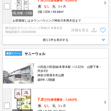
万円
(管理費等：6,000円)
敷
なし
礼
1ヶ月
1階
2DK
49.68m²
画像：15枚
お部屋探しはタウンハウジング神奈川本厚木店まで
株式会社タウンハウジング神奈川 本厚木店
詳細を見る
情報更新日
2026/08/06
残り1件を表示する
サニーウェル
賃貸アパート
小田急小田原線/本厚木駅 バス22分 山際下車：
停歩3分
神奈川県厚木市山際
築8年
2階建
7.8
万円
(管理費等：7,000円)
敷
なし
礼
1ヶ月