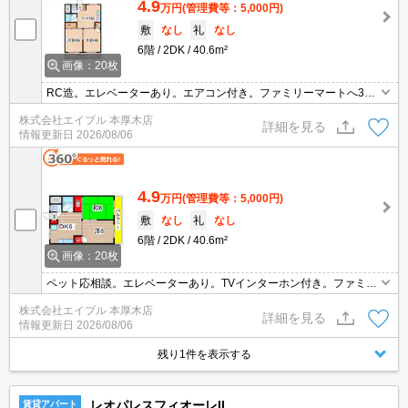
4.9
万円
(管理費等：5,000円)
敷
なし
礼
なし
6階
2DK
40.6m²
画像：20枚
RC造。エレベーターあり。エアコン付き。ファミリーマートへ320
m。セブンイレブンへ340m。ドラッグストアへ600m。内科へ740
株式会社エイブル 本厚木店
m。スーパーへ890m。引越指定業者あり。オンライン対応相談可。
詳細を見る
情報更新日
2026/08/06
4.9
万円
(管理費等：5,000円)
敷
なし
礼
なし
6階
2DK
40.6m²
画像：20枚
ペット応相談。エレベーターあり。TVインターホン付き。ファミリ
ーマートへ320m。ドラッグストアへ600m。スーパーへ890m。引
株式会社エイブル 本厚木店
越指定業者あり。画像の家具小物家電はCGであり付いていません。
詳細を見る
情報更新日
2026/08/06
残り1件を表示する
レオパレスフィオーレII
賃貸アパート