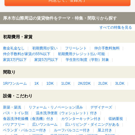
厚木市山際周辺の賃貸物件をテーマ・特集・間取りから探す
すべての特集を見る
初期費用・家賃
敷金礼金なし
初期費用が安い
フリーレント
仲介手数料無料
仲介手数料が家賃の55%以下
初期費用クレジット払い可能
家賃3万円以下
家賃5万円以下
学生割引制度（学割）対象
間取り
1R/ワンルーム
1K
1DK
1LDK
2K/2DK
2LDK
3LDK
設備・こだわり
新築・築浅
リフォーム・リノベーション済み
デザイナーズ
バス・トイレ別
温水洗浄便座（ウォシュレット）付き
食器洗浄乾燥機（食洗機）付き
カウンターキッチン付き
収納重視
バリアフリー
広いワンルーム
広いリビング・ダイニングがある
ベランダ・バルコニー付き
ルーフバルコニー付き
屋上付き