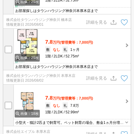
1階
2LDK
52.75m²
画像：29枚
お部屋探しはタウンハウジング神奈川本厚木店まで
株式会社タウンハウジング神奈川 橋本店
詳細を見る
情報更新日
2026/08/01
7.8
万円
(管理費等：7,000円)
敷
なし
礼
1ヶ月
1階
2LDK
52.75m²
画像：29枚
お部屋探しはタウンハウジング神奈川本厚木店まで
株式会社タウンハウジング神奈川 本厚木店
詳細を見る
情報更新日
2026/08/02
7.8
万円
(管理費等：7,000円)
敷
なし
礼
7.8万
1階
2LDK
52.99m²
画像：18枚
小型犬・猫計2匹まで飼育可。ペット飼育の場合、敷金1ヵ月分増。
インターネット無料。浴室換気乾燥式。宅配ボックスあり。洗髪洗
株式会社エイブル 本厚木店
面化粧台。TVモニター付インターホン。ICロック電池2,750円(契約
詳細を見る