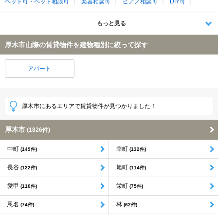
ペット可・ペット相談可
楽器相談可
ピアノ相談可
DIY可
もっと見る
厚木市山際の賃貸物件を建物種別に絞って探す
アパート
厚木市にあるエリアで賃貸物件が見つかりました！
厚木市
(1826件)
中町
幸町
(149件)
(132件)
長谷
旭町
(122件)
(114件)
愛甲
栄町
(110件)
(75件)
恩名
林
(74件)
(62件)