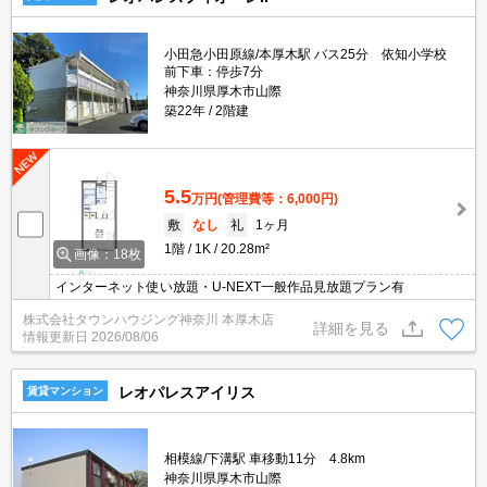
小田急小田原線/本厚木駅 バス25分 依知小学校
前下車：停歩7分
神奈川県厚木市山際
築22年
2階建
5.5
万円
(管理費等：6,000円)
敷
なし
礼
1ヶ月
1階
1K
20.28m²
画像：18枚
インターネット使い放題・U-NEXT一般作品見放題プラン有
株式会社タウンハウジング神奈川 本厚木店
詳細を見る
情報更新日
2026/08/06
レオパレスアイリス
賃貸マンション
相模線/下溝駅 車移動11分 4.8km
神奈川県厚木市山際