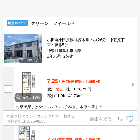
グリーン フィールド
賃貸アパート
小田急小田原線/本厚木駅 バス26分 中萩原下
車：停歩5分
神奈川県厚木市山際
1年未満
2階建
7.25
万円
(管理費等：3,500円)
敷
なし
礼
108,750円
2階
1LDK
41.73m²
画像：13枚
お部屋探しはタウンハウジング神奈川本厚木店まで
株式会社タウンハウジング神奈川 橋本店
詳細を見る
情報更新日
2026/08/05
7.45
万円
(管理費等：3,500円)