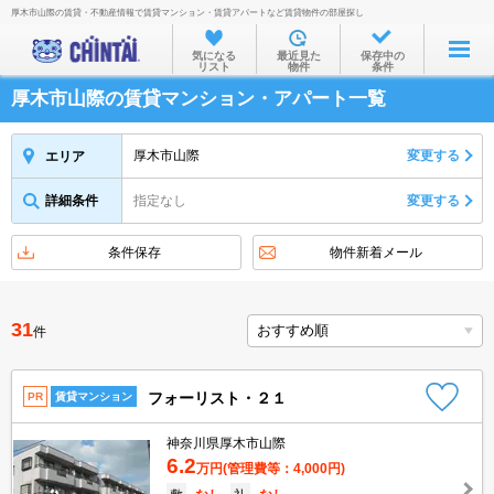
厚木市山際の賃貸・不動産情報で賃貸マンション・賃貸アパートなど賃貸物件の部屋探し
お部屋を探す
気になる
最近見た
保存中の
リスト
物件
条件
沿線・駅から
厚木市山際の賃貸マンション・アパート一覧
住所から
家賃相場から
厚木市山際
変更する
エリア
通勤通学時間から
詳細条件
指定なし
変更する
物件特集から
条件保存
物件新着メール
不動産会社から
TOP
31
件
フォーリスト・２１
PR
賃貸マンション
神奈川県厚木市山際
6.2
万円
(管理費等：4,000円)