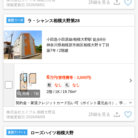
OFF。スーパーが近く(820m)買物便利。ドラッグストアへ777m。
詳細を見る
情報更新日
2026/08/01
ラ・シャンス相模大野第28
賃貸コーポ
小田急小田原線/相模大野駅 徒歩8分
神奈川県相模原市南区相模大野９丁目
築7年
2階建
6
万円
(管理費等：3,000円)
敷
なし
礼
なし
2階
1K
19.76m²
画像：7枚
契約金・家賃クレジットカード払い可（ポイント還元あり）。学割
かつ女子割適用で仲介手数料家賃の0.55ヶ月分より20％割引。オン
株式会社エイブル 相模大野店
ライン内見相談可。引越指定業者あり。フリーレント1ヶ月。快速
詳細を見る
情報更新日
2026/08/09
停車駅。
ローズハイツ相模大野
賃貸アパート