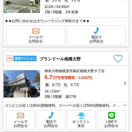
敷
1ヶ月
礼
1ヶ月
2LDK
54.46m²
1階
5階建 1年未満
★★お問い合わせはタウンハウジング神奈川まで★★
メールで
電話で
お問合せ
お問合せ
プランドール相模大野
PR
賃貸マンション
神奈川県相模原市南区相模大野９丁目
6.7
万円
(管理費等：2,000円)
敷
6.7万
礼
6.7万
1K
23m²
3階
3階建 築27年
コンビニが近く(185m)買物便利。スーパーが近く(256m)買物便利。ドラ
ッグストアへ483m。オンライン対応相談可。経済的な都市ガス使用。
広々居室7帖。
メールで
電話で
オンライン
LINEで
お問合せ
お問合せ
来店
お問合せ