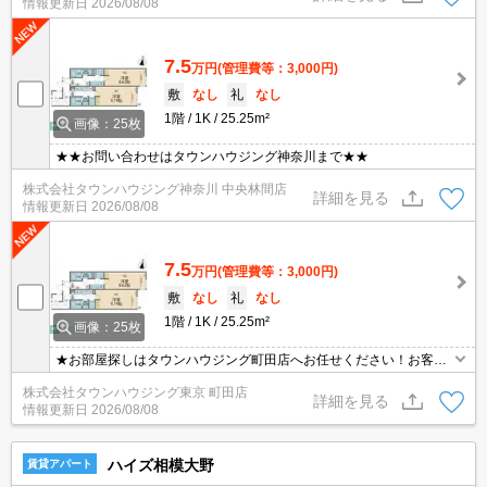
情報更新日
2026/08/08
7.5
万円
(管理費等：3,000円)
敷
なし
礼
なし
1階
1K
25.25m²
画像：25枚
★★お問い合わせはタウンハウジング神奈川まで★★
株式会社タウンハウジング神奈川 中央林間店
詳細を見る
情報更新日
2026/08/08
7.5
万円
(管理費等：3,000円)
敷
なし
礼
なし
1階
1K
25.25m²
画像：25枚
★お部屋探しはタウンハウジング町田店へお任せください！お客様
のご条件にピッタリなお部屋をご紹介可能です！！お引越しのプロ
株式会社タウンハウジング東京 町田店
が精一杯お手伝いさせていただきます！！★
詳細を見る
情報更新日
2026/08/08
ハイズ相模大野
賃貸アパート