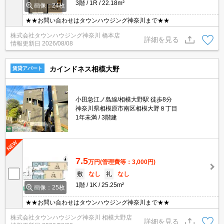
3階
1R
22.18m²
画像：24枚
★★お問い合わせはタウンハウジング神奈川まで★★
株式会社タウンハウジング神奈川 橋本店
詳細を見る
情報更新日
2026/08/08
カインドネス相模大野
賃貸アパート
小田急江ノ島線/相模大野駅 徒歩8分
神奈川県相模原市南区相模大野８丁目
1年未満
3階建
7.5
万円
(管理費等：3,000円)
敷
なし
礼
なし
1階
1K
25.25m²
画像：25枚
★★お問い合わせはタウンハウジング神奈川まで★★
株式会社タウンハウジング神奈川 相模大野店
詳細を見る