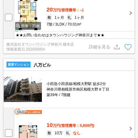
20
万円
(管理費等：--)
敷
1ヶ月
礼
1ヶ月
7階
3LDK
70.01m²
画像：35枚
★★お問い合わせはタウンハウジング神奈川まで★★
株式会社タウンハウジング神奈川 橋本店
詳細を見る
情報更新日
2026/08/04
八万ビル
賃貸マンション
小田急小田原線/相模大野駅 徒歩2分
神奈川県相模原市南区相模大野８丁目
築39年
7階建
10
万円
(管理費等：5,000円)
敷
10万
礼
なし