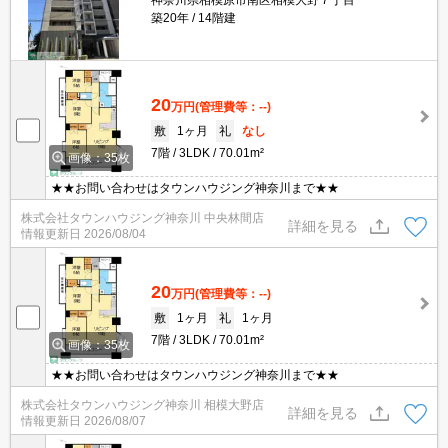
神奈川県相模原市南区相模大野７丁目
築20年
14階建
20
万円
(管理費等：--)
敷
1ヶ月
礼
なし
7階
3LDK
70.01m²
画像：35枚
★★お問い合わせはタウンハウジング神奈川まで★★
株式会社タウンハウジング神奈川 中央林間店
詳細を見る
情報更新日
2026/08/04
20
万円
(管理費等：--)
敷
1ヶ月
礼
1ヶ月
7階
3LDK
70.01m²
画像：35枚
★★お問い合わせはタウンハウジング神奈川まで★★
株式会社タウンハウジング神奈川 相模大野店
詳細を見る
情報更新日
2026/08/07