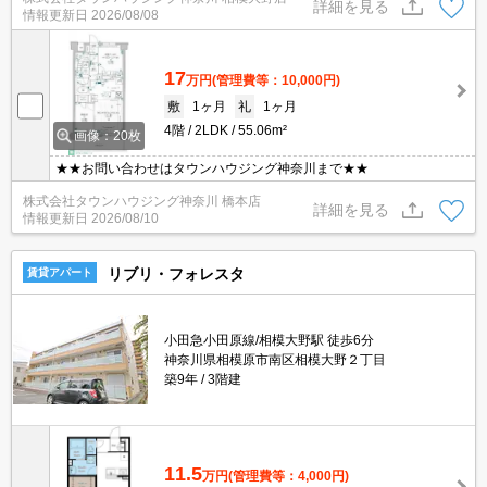
詳細を見る
情報更新日
2026/08/08
17
万円
(管理費等：10,000円)
敷
1ヶ月
礼
1ヶ月
4階
2LDK
55.06m²
画像：20枚
★★お問い合わせはタウンハウジング神奈川まで★★
株式会社タウンハウジング神奈川 橋本店
詳細を見る
情報更新日
2026/08/10
リブリ・フォレスタ
賃貸アパート
小田急小田原線/相模大野駅 徒歩6分
神奈川県相模原市南区相模大野２丁目
築9年
3階建
11.5
万円
(管理費等：4,000円)