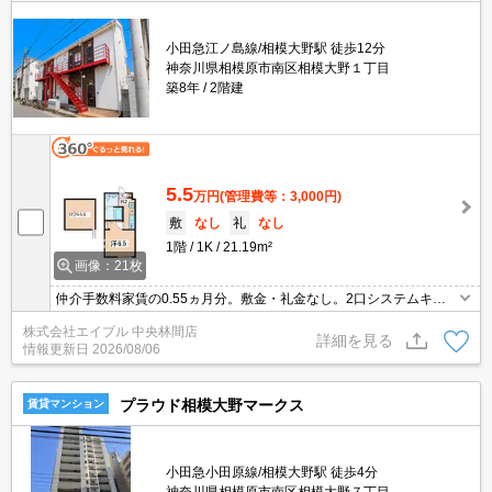
小田急江ノ島線/相模大野駅 徒歩12分
神奈川県相模原市南区相模大野１丁目
築8年
2階建
5.5
万円
(管理費等：3,000円)
敷
なし
礼
なし
1階
1K
21.19m²
画像：21枚
仲介手数料家賃の0.55ヵ月分。敷金・礼金なし。2口システムキッ
チン。TVインターホン付き。室内物干しあり。シャワー付独立洗面
株式会社エイブル 中央林間店
台。温水洗浄便座付き。引越指定業者あり。フリーレント1ヶ月。
詳細を見る
情報更新日
2026/08/06
プラウド相模大野マークス
賃貸マンション
小田急小田原線/相模大野駅 徒歩4分