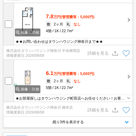
7.8
万円
(管理費等：5,000円)
敷
2ヶ月
礼
なし
4階
1K
22.7m²
画像：35枚
★★お問い合わせはタウンハウジング神奈川まで★★
株式会社タウンハウジング神奈川 中央林間店
詳細を見る
情報更新日
2026/08/08
6.1
万円
(管理費等：5,000円)
敷
2ヶ月
礼
なし
5階
1K
22.7m²
画像：31枚
★お部屋探しはタウンハウジング町田店へお任せください！お客様
のご条件にピッタリなお部屋をご紹介可能です！！お引越しのプロ
株式会社タウンハウジング神奈川 橋本店
が精一杯お手伝いさせていただきます！！★
詳細を見る
情報更新日
2026/08/08
残り3件を表示する