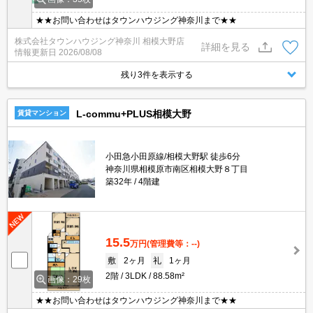
★★お問い合わせはタウンハウジング神奈川まで★★
株式会社タウンハウジング神奈川 相模大野店
詳細を見る
情報更新日
2026/08/08
残り3件を表示する
L-commu+PLUS相模大野
賃貸マンション
小田急小田原線/相模大野駅 徒歩6分
神奈川県相模原市南区相模大野８丁目
築32年
4階建
15.5
万円
(管理費等：--)
敷
2ヶ月
礼
1ヶ月
2階
3LDK
88.58m²
画像：29枚
★★お問い合わせはタウンハウジング神奈川まで★★