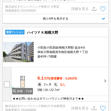
株式会社タウンハウジング神奈川 大和店
詳細を見る
情報更新日
2026/08/05
残り4件を表示する
ハイツＦＫ相模大野
賃貸マンション
小田急小田原線/相模大野駅 徒歩4分
神奈川県相模原市南区相模大野７丁目
築40年
5階建
6.1
万円
(管理費等：5,000円)
敷
2ヶ月
礼
なし
5階
1K
22.7m²
画像：31枚
★★お問い合わせはタウンハウジング神奈川まで★★
株式会社タウンハウジング神奈川 中央林間店
詳細を見る
情報更新日
2026/08/08