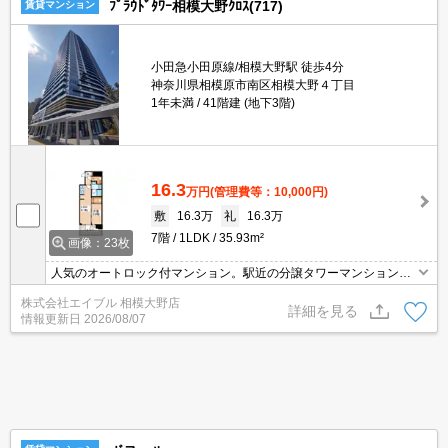
ﾌﾟﾗｳﾄﾞﾀﾜｰ相模大野ｸﾛｽ(717)
賃貸マンション
小田急小田原線/相模大野駅 徒歩4分
神奈川県相模原市南区相模大野４丁目
1年未満
41階建 (地下3階)
16.3
万円
(管理費等：10,000円)
敷
16.3万
礼
16.3万
7階
1LDK
35.93m²
画像：23枚
人気のオートロック付マンション。駅近の分譲タワーマンション。
光インターネット無料使い放題。非喫煙者限定。トランクルームあ
株式会社エイブル 相模大野店
り。床暖房。二重床で軽微な生活音への遮音効果あり。浄水器付蛇
詳細を見る
情報更新日
2026/08/07
口。総戸数687戸。