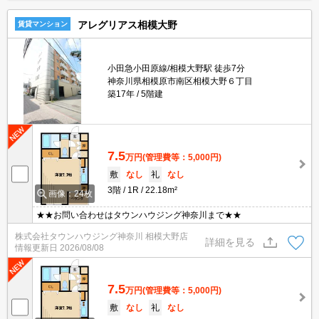
アレグリアス相模大野
賃貸マンション
小田急小田原線/相模大野駅 徒歩7分
神奈川県相模原市南区相模大野６丁目
築17年
5階建
7.5
万円
(管理費等：5,000円)
敷
なし
礼
なし
3階
1R
22.18m²
画像：24枚
★★お問い合わせはタウンハウジング神奈川まで★★
株式会社タウンハウジング神奈川 相模大野店
詳細を見る
情報更新日
2026/08/08
7.5
万円
(管理費等：5,000円)
敷
なし
礼
なし