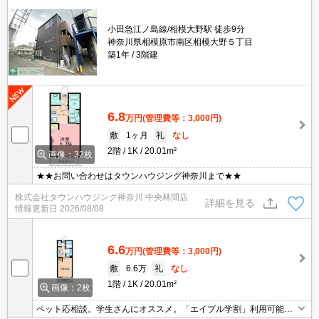
小田急江ノ島線/相模大野駅 徒歩9分
神奈川県相模原市南区相模大野５丁目
築1年
3階建
6.8
万円
(管理費等：3,000円)
敷
1ヶ月
礼
なし
2階
1K
20.01m²
画像：32枚
★★お問い合わせはタウンハウジング神奈川まで★★
株式会社タウンハウジング神奈川 中央林間店
詳細を見る
情報更新日
2026/08/08
6.6
万円
(管理費等：3,000円)
敷
6.6万
礼
なし
1階
1K
20.01m²
画像：2枚
ペット応相談。学生さんにオススメ。「エイブル学割」利用可能物