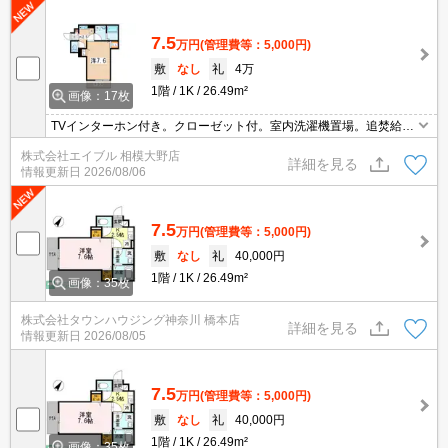
7.5
万円
(管理費等：5,000円)
敷
なし
礼
4万
1階
1K
26.49m²
画像：17枚
TVインターホン付き。クローゼット付。室内洗濯機置場。追焚給
湯。1口ガスコンロ付。保証会社要（初回35,000円、月総額の1％＋
株式会社エイブル 相模大野店
800円/月）。仲介手数料家賃の0.55ヶ月分。
詳細を見る
情報更新日
2026/08/06
7.5
万円
(管理費等：5,000円)
敷
なし
礼
40,000円
1階
1K
26.49m²
画像：35枚
株式会社タウンハウジング神奈川 橋本店
詳細を見る
情報更新日
2026/08/05
7.5
万円
(管理費等：5,000円)
敷
なし
礼
40,000円
1階
1K
26.49m²
画像：35枚