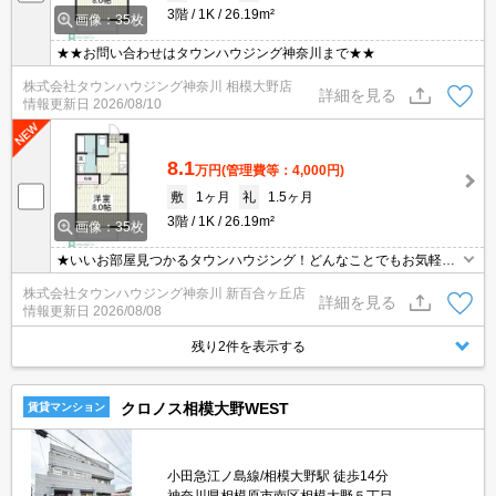
3階
1K
26.19m²
画像：35枚
★★お問い合わせはタウンハウジング神奈川まで★★
株式会社タウンハウジング神奈川 相模大野店
詳細を見る
情報更新日
2026/08/10
8.1
万円
(管理費等：4,000円)
敷
1ヶ月
礼
1.5ヶ月
3階
1K
26.19m²
画像：35枚
★いいお部屋見つかるタウンハウジング！どんなことでもお気軽に
ご相談ください♪★
株式会社タウンハウジング神奈川 新百合ヶ丘店
詳細を見る
情報更新日
2026/08/08
残り2件を表示する
クロノス相模大野WEST
賃貸マンション
小田急江ノ島線/相模大野駅 徒歩14分