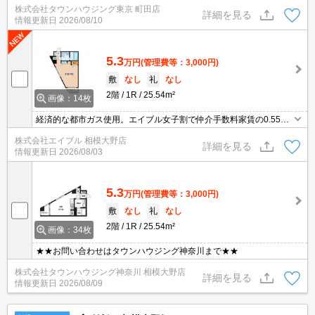
株式会社タウンハウジング東京 町田店
が精一杯お手伝いさせていただきます！！★
詳細を見る
情報更新日
2026/08/10
5.3
万円
(管理費等：3,000円)
敷
なし
礼
なし
2階
1R
25.54m²
画像：14枚
経済的な都市ガス使用。エイブル女子割で仲介手数料家賃の0.55ヶ
月分より10％ＯＦＦ。オンライン内見相談可。あなたの新生活応援
株式会社エイブル 相模大野店
します！。新生活のスタートはここから。閑静な住宅街。要火災保
詳細を見る
情報更新日
2026/08/03
険。
5.3
万円
(管理費等：3,000円)
敷
なし
礼
なし
2階
1R
25.54m²
画像：34枚
★★お問い合わせはタウンハウジング神奈川まで★★
株式会社タウンハウジング神奈川 相模大野店
詳細を見る
情報更新日
2026/08/09