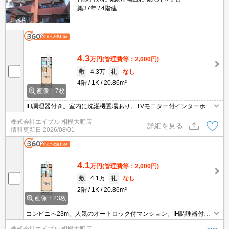
築37年
4階建
4.3
万円
(管理費等：2,000円)
敷
4.3万
礼
なし
4階
1K
20.86m²
画像：7枚
IH調理器付き。室内に洗濯機置場あり。TVモニター付インターホ
ン。人気のオートロック付マンション。エアコン付き。居室フロー
株式会社エイブル 相模大野店
リング。コンビニが近く(17m)買物便利。
詳細を見る
情報更新日
2026/08/01
4.1
万円
(管理費等：2,000円)
敷
4.1万
礼
なし
2階
1K
20.86m²
画像：23枚
コンビニへ23m。人気のオートロック付マンション。IH調理器付
き。光回線対応。学生のみ、仲介手数料家賃の0.55ヶ月分より10%
株式会社エイブル 相模大野店