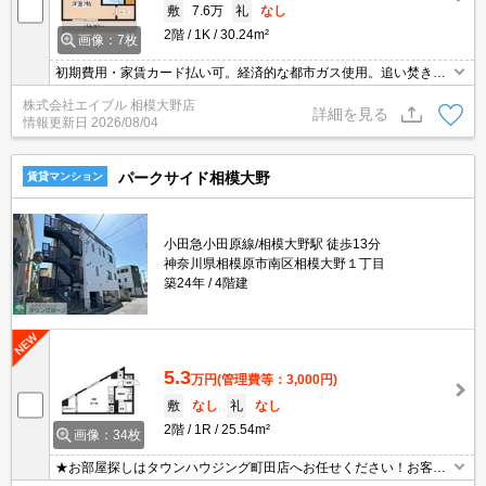
敷
7.6万
礼
なし
2階
1K
30.24m²
画像：7枚
初期費用・家賃カード払い可。経済的な都市ガス使用。追い焚き機
能付きバス。24時間セキュリティシステム。オンライン申込相談
株式会社エイブル 相模大野店
可。大和ハウス施工。セコムホームセキュリティ付で安心。
詳細を見る
情報更新日
2026/08/04
パークサイド相模大野
賃貸マンション
小田急小田原線/相模大野駅 徒歩13分
神奈川県相模原市南区相模大野１丁目
築24年
4階建
5.3
万円
(管理費等：3,000円)
敷
なし
礼
なし
2階
1R
25.54m²
画像：34枚
★お部屋探しはタウンハウジング町田店へお任せください！お客様
のご条件にピッタリなお部屋をご紹介可能です！！お引越しのプロ