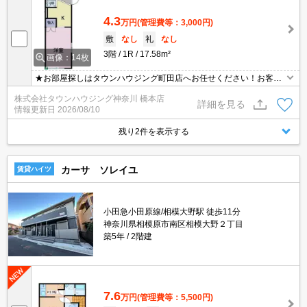
4.3
万円
(管理費等：3,000円)
敷
なし
礼
なし
3階
1R
17.58m²
画像：14枚
★お部屋探しはタウンハウジング町田店へお任せください！お客様
のご条件にピッタリなお部屋をご紹介可能です！！お引越しのプロ
株式会社タウンハウジング神奈川 橋本店
が精一杯お手伝いさせていただきます！！★
詳細を見る
情報更新日
2026/08/10
残り2件を表示する
カーサ ソレイユ
賃貸ハイツ
小田急小田原線/相模大野駅 徒歩11分
神奈川県相模原市南区相模大野２丁目
築5年
2階建
7.6
万円
(管理費等：5,500円)