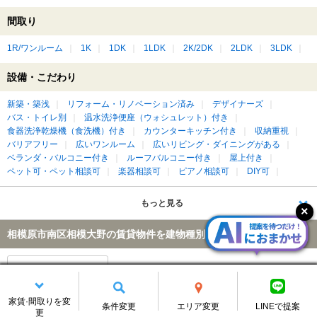
間取り
1R/ワンルーム
1K
1DK
1LDK
2K/2DK
2LDK
3LDK
設備・こだわり
新築・築浅
リフォーム・リノベーション済み
デザイナーズ
バス・トイレ別
温水洗浄便座（ウォシュレット）付き
食器洗浄乾燥機（食洗機）付き
カウンターキッチン付き
収納重視
バリアフリー
広いワンルーム
広いリビング・ダイニングがある
ベランダ・バルコニー付き
ルーフバルコニー付き
屋上付き
ペット可・ペット相談可
楽器相談可
ピアノ相談可
DIY可
もっと見る
相模原市南区相模大野の賃貸物件を建物種別に絞って探す
アパート
家賃·間取りを変
条件変更
エリア変更
LINEで提案
更