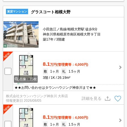
グラスコート相模大野
賃貸マンション
小田急江ノ島線/相模大野駅 徒歩9分
神奈川県相模原市南区相模大野９丁目
築17年
3階建
8.1
万円
(管理費等：4,000円)
敷
1ヶ月
礼
1.5ヶ月
3階
1K
26.19m²
画像：35枚
★★お問い合わせはタウンハウジング神奈川まで★★
株式会社タウンハウジング神奈川 大和店
詳細を見る
情報更新日
2026/08/05
8.1
万円
(管理費等：4,000円)
敷
1ヶ月
礼
1.5ヶ月