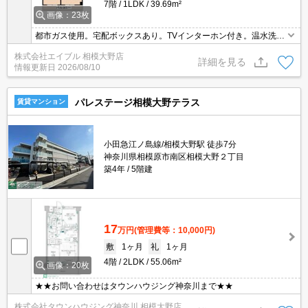
7階
1LDK
39.69m²
画像：23枚
都市ガス使用。宅配ボックスあり。TVインターホン付き。温水洗浄
便座付き。角部屋。人気のファミリー向け物件。新生活のスタート
株式会社エイブル 相模大野店
はここから。あなたの新生活応援します！。利便立地で新生活スタ
詳細を見る
情報更新日
2026/08/10
ート。
パレステージ相模大野テラス
賃貸マンション
小田急江ノ島線/相模大野駅 徒歩7分
神奈川県相模原市南区相模大野２丁目
築4年
5階建
17
万円
(管理費等：10,000円)
敷
1ヶ月
礼
1ヶ月
4階
2LDK
55.06m²
画像：20枚
★★お問い合わせはタウンハウジング神奈川まで★★
株式会社タウンハウジング神奈川 相模大野店