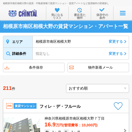
相模原市南区相模大野の賃貸・不動産情報で賃貸マンション・賃貸アパートなど賃貸物件の部屋探し
お部屋を探す
気になる
最近見た
保存中の
リスト
物件
条件
沿線・駅から
相模原市南区相模大野の賃貸マンション・アパート一覧
住所から
家賃相場から
相模原市南区相模大野
変更する
エリア
通勤通学時間から
詳細条件
指定なし
変更する
物件特集から
条件保存
物件新着メール
不動産会社から
TOP
211
件
フィレ・デ・フルール
PR
賃貸マンション
神奈川県相模原市南区相模大野７丁目
16.9
万円
(管理費等：10,000円)