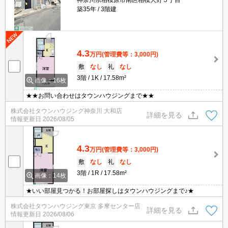
神奈川県相模原市南区相模大野５丁目
築35年
3階建
4.3
万円
(管理費等：3,000円)
敷
なし
礼
なし
3階
1K
17.58m²
画像：16枚
★★お問い合わせはタウンハウジングまで★★
株式会社タウンハウジング神奈川 大和店
詳細を見る
情報更新日
2026/08/05
4.3
万円
(管理費等：3,000円)
敷
なし
礼
なし
3階
1R
17.58m²
画像：14枚
★いい部屋見つかる！お部屋探しはタウンハウジングまで♪★
株式会社タウンハウジング東京 多摩センター店
詳細を見る
情報更新日
2026/08/06