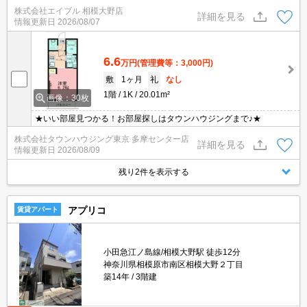
件です。「エイブル学割」で仲介手数料家賃の0.55ヶ月分より10％
株式会社エイブル 相模大野店
ＯＦＦ。新生活のスタートはここから。あなたの新生活応援しま
詳細を見る
情報更新日
2026/08/07
す！。
6.6
万円
(管理費等：3,000円)
敷
1ヶ月
礼
なし
1階
1K
20.01m²
画像：30枚
★いい部屋見つかる！お部屋探しはタウンハウジングまで♪★
株式会社タウンハウジング東京 多摩センター店
詳細を見る
情報更新日
2026/08/09
残り2件を表示する
アプリコ
賃貸アパート
小田急江ノ島線/相模大野駅 徒歩12分
神奈川県相模原市南区相模大野２丁目
築14年
3階建