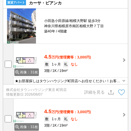
カーサ・ビアンカ
賃貸アパート
小田急小田原線/相模大野駅 徒歩3分
神奈川県相模原市南区相模大野７丁目
築40年
4階建
4.5
万円
(管理費等：3,000円)
敷
1ヶ月
礼
なし
3階
1K
19m²
画像：31枚
★お部屋探しはタウンハウジング町田店へお任せください！お客様
のご条件にピッタリなお部屋をご紹介可能です！！お引越しのプロ
株式会社タウンハウジング東京 町田店
が精一杯お手伝いさせていただきます！！★
詳細を見る
情報更新日
2026/08/07
4.5
万円
(管理費等：3,000円)
敷
1ヶ月
礼
なし
3階
1K
19m²
画像：31枚