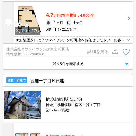
4.7
万円
(管理費等：4,000円)
敷
1ヶ月
礼
1ヶ月
5階
1R
21.59m²
画像：27枚
★お部屋探しはタウンハウジング町田店へお任せください！お客様
のご条件にピッタリなお部屋をご紹介可能です！！お引越しのプロ
株式会社タウンハウジング東京 町田店
が精一杯お手伝いさせていただきます！！★
詳細を見る
情報更新日
2026/08/08
残り8件を表示する
古淵一丁目Ｋ戸建
賃貸一戸建て
横浜線/古淵駅 徒歩4分
神奈川県相模原市南区古淵１丁目
築22年
2階建