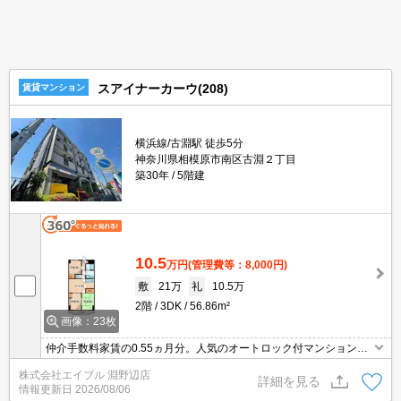
スアイナーカーウ(208)
賃貸マンション
横浜線/古淵駅 徒歩5分
神奈川県相模原市南区古淵２丁目
築30年
5階建
10.5
万円
(管理費等：8,000円)
敷
21万
礼
10.5万
2階
3DK
56.86m²
画像：23枚
仲介手数料家賃の0.55ヵ月分。人気のオートロック付マンション。
エレベーターあり。経済的な都市ガス使用。追い焚き機能付きバ
株式会社エイブル 淵野辺店
ス。駐車場は敷地内。J:COMインターネット120Mbps Wi-Fi無料。
詳細を見る
情報更新日
2026/08/06