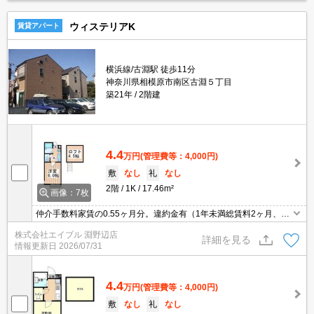
ウィステリアK
賃貸アパート
横浜線/古淵駅 徒歩11分
神奈川県相模原市南区古淵５丁目
築21年
2階建
4.4
万円
(管理費等：4,000円)
敷
なし
礼
なし
2階
1K
17.46m²
画像：7枚
仲介手数料家賃の0.55ヶ月分。違約金有（1年未満総賃料2ヶ月、2
年未満1ヶ月）。浴室乾燥機付。最上階。TVインターホン付き。ロ
株式会社エイブル 淵野辺店
フト付き。南向き。敷金・礼金なし。外国籍の方入居可。引越指定
詳細を見る
情報更新日
2026/07/31
業者あり。
4.4
万円
(管理費等：4,000円)
敷
なし
礼
なし