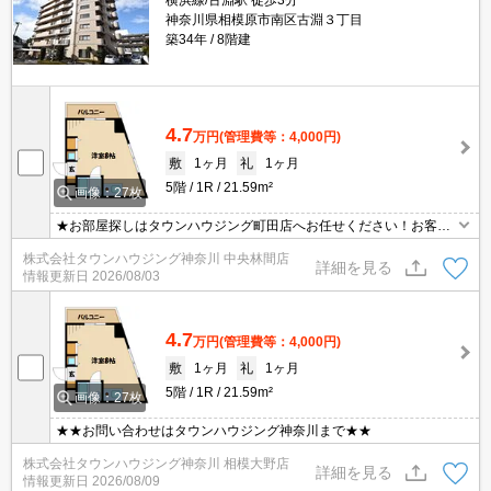
横浜線/古淵駅 徒歩3分
神奈川県相模原市南区古淵３丁目
築34年
8階建
4.7
万円
(管理費等：4,000円)
敷
1ヶ月
礼
1ヶ月
5階
1R
21.59m²
画像：27枚
★お部屋探しはタウンハウジング町田店へお任せください！お客様
のご条件にピッタリなお部屋をご紹介可能です！！お引越しのプロ
株式会社タウンハウジング神奈川 中央林間店
が精一杯お手伝いさせていただきます！！★
詳細を見る
情報更新日
2026/08/03
4.7
万円
(管理費等：4,000円)
敷
1ヶ月
礼
1ヶ月
5階
1R
21.59m²
画像：27枚
★★お問い合わせはタウンハウジング神奈川まで★★
株式会社タウンハウジング神奈川 相模大野店
詳細を見る
情報更新日
2026/08/09