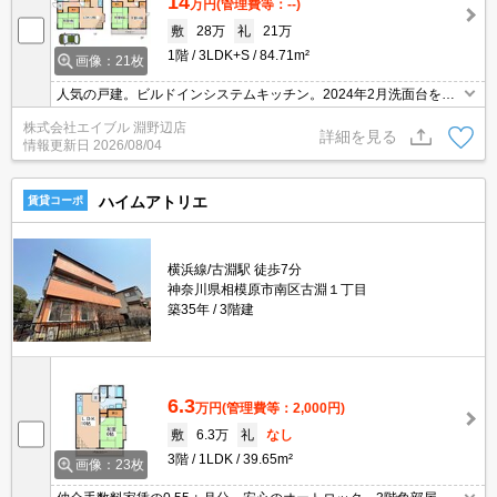
14
万円
(管理費等：--)
敷
28万
礼
21万
1階
3LDK+S
84.71m²
画像：21枚
人気の戸建。ビルドインシステムキッチン。2024年2月洗面台をシ
ャワー付洗面化粧台へ交換済み。エアコン2基付き。駐車場1台分無
株式会社エイブル 淵野辺店
料。引越指定業者あり。畳表替、障子・襖の張替、室内清掃費実
詳細を見る
情報更新日
2026/08/04
費。
ハイムアトリエ
賃貸コーポ
横浜線/古淵駅 徒歩7分
神奈川県相模原市南区古淵１丁目
築35年
3階建
6.3
万円
(管理費等：2,000円)
敷
6.3万
礼
なし
3階
1LDK
39.65m²
画像：23枚