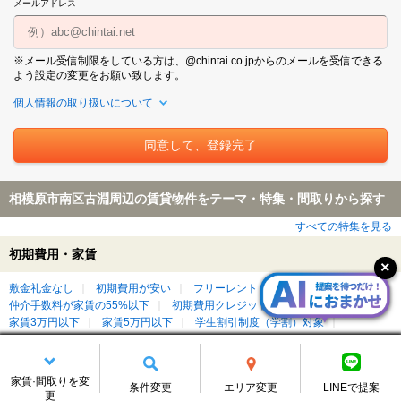
メールアドレス
※メール受信制限をしている方は、@chintai.co.jpからのメールを受信できる
よう設定の変更をお願い致します。
個人情報の取り扱いについて
相模原市南区古淵周辺の賃貸物件をテーマ・特集・間取りから探す
すべての特集を見る
初期費用・家賃
敷金礼金なし
初期費用が安い
フリーレント
仲介手数料無料
仲介手数料が家賃の55%以下
初期費用クレジット払い可能
家賃3万円以下
家賃5万円以下
学生割引制度（学割）対象
間取り
家賃·間取りを変
条件変更
エリア変更
LINEで提案
1R/ワンルーム
1K
1DK
1LDK
2K/2DK
2LDK
3LDK
更