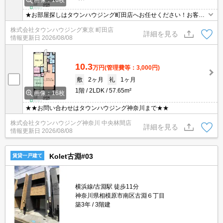
画像：16枚
★お部屋探しはタウンハウジング町田店へお任せください！お客様
のご条件にピッタリなお部屋をご紹介可能です！！お引越しのプロ
株式会社タウンハウジング東京 町田店
が精一杯お手伝いさせていただきます！！★
詳細を見る
情報更新日
2026/08/08
10.3
万円
(管理費等：3,000円)
敷
2ヶ月
礼
1ヶ月
1階
2LDK
57.65m²
画像：16枚
★★お問い合わせはタウンハウジング神奈川まで★★
株式会社タウンハウジング神奈川 中央林間店
詳細を見る
情報更新日
2026/08/08
Kolet古淵#03
賃貸一戸建て
横浜線/古淵駅 徒歩11分
神奈川県相模原市南区古淵６丁目
築3年
3階建