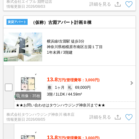
株式会社エイブル 淵野辺店
き。エアコン1基付き。敷金・礼金なし。初期費用がおさえられる
詳細を見る
情報更新日
2026/08/03
物件。
（仮称）古淵アパート計画Ｂ棟
賃貸アパート
横浜線/古淵駅 徒歩3分
神奈川県相模原市南区古淵１丁目
1年未満
3階建
13.8
万円
(管理費等：3,000円)
敷
1ヶ月
礼
69,000円
3階
1LDK
44.59m²
画像：35枚
★★お問い合わせはタウンハウジング神奈川まで★★
株式会社タウンハウジング神奈川 橋本店
詳細を見る
情報更新日
2026/08/05
13.8
万円
(管理費等：3,000円)