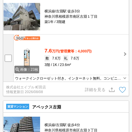
横浜線/古淵駅 徒歩3分
神奈川県相模原市南区古淵１丁目
築1年
3階建
7.6
万円
(管理費等：4,000円)
敷
7.6万
礼
7.6万
3階
1K
23.6m²
画像：23枚
ウォークインクローゼット付き。インターネット無料。コンビニが
近く(141m)買物便利。イオンへ534m。イトーヨーカドーへ761m。
株式会社エイブル 町田店
ドン・キホーテへ975m。新生活のスタートはここから。
詳細を見る
情報更新日
2026/08/08
アペックス古淵
賃貸マンション
横浜線/古淵駅 徒歩4分
神奈川県相模原市南区古淵３丁目