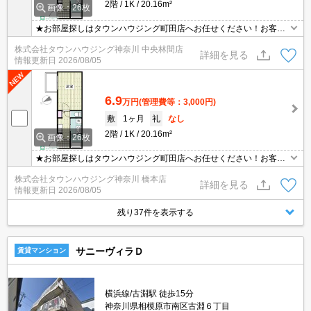
2階
1K
20.16m²
画像：26枚
★お部屋探しはタウンハウジング町田店へお任せください！お客様
のご条件にピッタリなお部屋をご紹介可能です！！お引越しのプロ
株式会社タウンハウジング神奈川 中央林間店
が精一杯お手伝いさせていただきます！！★
詳細を見る
情報更新日
2026/08/05
6.9
万円
(管理費等：3,000円)
敷
1ヶ月
礼
なし
2階
1K
20.16m²
画像：26枚
★お部屋探しはタウンハウジング町田店へお任せください！お客様
のご条件にピッタリなお部屋をご紹介可能です！！お引越しのプロ
株式会社タウンハウジング神奈川 橋本店
が精一杯お手伝いさせていただきます！！★
詳細を見る
情報更新日
2026/08/05
残り37件を表示する
サニーヴィラＤ
賃貸マンション
横浜線/古淵駅 徒歩15分
神奈川県相模原市南区古淵６丁目