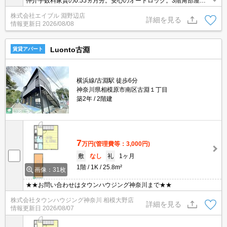
仲介手数料家賃の0.55ヵ月分。安心のオートロック。3階角部屋。
ビルドインシステムキッチン。エアコン2基付き。フリーレント1ヶ
株式会社エイブル 淵野辺店
月※1年以上の入居が条件。上記条件は8月25日までに御契約の方限
詳細を見る
情報更新日
2026/08/08
定。
Luonto古淵
賃貸アパート
横浜線/古淵駅 徒歩6分
神奈川県相模原市南区古淵１丁目
築2年
2階建
7
万円
(管理費等：3,000円)
敷
なし
礼
1ヶ月
1階
1K
25.8m²
画像：31枚
★★お問い合わせはタウンハウジング神奈川まで★★
株式会社タウンハウジング神奈川 相模大野店
詳細を見る
情報更新日
2026/08/07