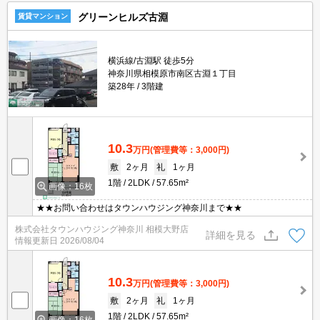
グリーンヒルズ古淵
賃貸マンション
横浜線/古淵駅 徒歩5分
神奈川県相模原市南区古淵１丁目
築28年
3階建
10.3
万円
(管理費等：3,000円)
敷
2ヶ月
礼
1ヶ月
1階
2LDK
57.65m²
画像：16枚
★★お問い合わせはタウンハウジング神奈川まで★★
株式会社タウンハウジング神奈川 相模大野店
詳細を見る
情報更新日
2026/08/04
10.3
万円
(管理費等：3,000円)
敷
2ヶ月
礼
1ヶ月
1階
2LDK
57.65m²