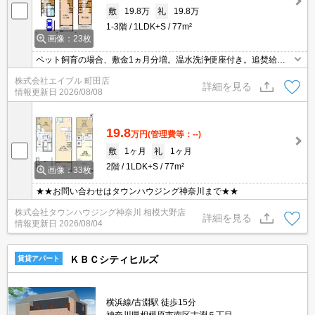
敷
19.8万
礼
19.8万
1-3階
1LDK+S
77m²
画像：23枚
ペット飼育の場合、敷金1ヵ月分増。温水洗浄便座付き。追焚給
湯。EV充電設備有。楽器応相談。人気の戸建。小型犬1匹又は猫1匹
株式会社エイブル 町田店
迄飼育可（敷金1ヶ月増）。中型犬1匹迄飼育可（敷金2ヶ月増）。
詳細を見る
情報更新日
2026/08/08
大型犬可。
19.8
万円
(管理費等：--)
敷
1ヶ月
礼
1ヶ月
2階
1LDK+S
77m²
画像：33枚
★★お問い合わせはタウンハウジング神奈川まで★★
株式会社タウンハウジング神奈川 相模大野店
詳細を見る
情報更新日
2026/08/04
ＫＢＣシティヒルズ
賃貸アパート
横浜線/古淵駅 徒歩15分