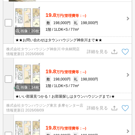
19.8
万円
(管理費等：--)
敷
198,000円
礼
198,000円
1階
1LDK+S
77m²
画像：20枚
★★お問い合わせはタウンハウジング神奈川まで★★
株式会社タウンハウジング神奈川 中央林間店
詳細を見る
情報更新日
2026/08/06
19.8
万円
(管理費等：--)
敷
198,000円
礼
198,000円
1階
1LDK+S
77m²
画像：14枚
★いい部屋見つかる！お部屋探しはタウンハウジングまで♪★
株式会社タウンハウジング東京 多摩センター店
詳細を見る
情報更新日
2026/08/09
19.8
万円
(管理費等：--)