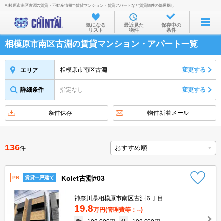
相模原市南区古淵の賃貸・不動産情報で賃貸マンション・賃貸アパートなど賃貸物件の部屋探し
お部屋を探す
気になる
最近見た
保存中の
リスト
物件
条件
沿線・駅から
相模原市南区古淵の賃貸マンション・アパート一覧
住所から
家賃相場から
相模原市南区古淵
変更する
エリア
通勤通学時間から
詳細条件
指定なし
変更する
物件特集から
条件保存
物件新着メール
不動産会社から
TOP
136
件
Kolet古淵#03
PR
賃貸一戸建て
神奈川県相模原市南区古淵６丁目
19.8
万円
(管理費等：--)