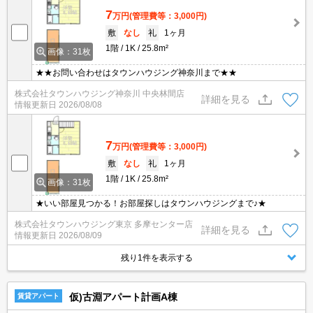
7
万円
(管理費等：3,000円)
敷
なし
礼
1ヶ月
1階
1K
25.8m²
画像：31枚
★★お問い合わせはタウンハウジング神奈川まで★★
株式会社タウンハウジング神奈川 中央林間店
詳細を見る
情報更新日
2026/08/08
7
万円
(管理費等：3,000円)
敷
なし
礼
1ヶ月
1階
1K
25.8m²
画像：31枚
★いい部屋見つかる！お部屋探しはタウンハウジングまで♪★
株式会社タウンハウジング東京 多摩センター店
詳細を見る
情報更新日
2026/08/09
残り1件を表示する
仮)古淵アパート計画A棟
賃貸アパート