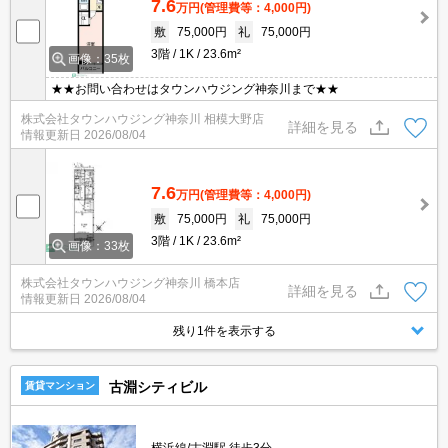
7.6
万円
(管理費等：4,000円)
敷
75,000円
礼
75,000円
3階
1K
23.6m²
画像：35枚
★★お問い合わせはタウンハウジング神奈川まで★★
株式会社タウンハウジング神奈川 相模大野店
詳細を見る
情報更新日
2026/08/04
7.6
万円
(管理費等：4,000円)
敷
75,000円
礼
75,000円
3階
1K
23.6m²
画像：33枚
株式会社タウンハウジング神奈川 橋本店
詳細を見る
情報更新日
2026/08/04
残り1件を表示する
古淵シティビル
賃貸マンション