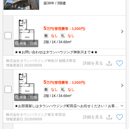
築38年
3階建
5
万円
(管理費等：3,500円)
敷
なし
礼
なし
2階
1K
34.66m²
画像：22枚
★★お問い合わせはタウンハウジング神奈川まで★★
株式会社タウンハウジング神奈川 相模大野店
詳細を見る
情報更新日
2026/08/09
5
万円
(管理費等：3,500円)
敷
なし
礼
なし
2階
1K
34.66m²
画像：22枚
★お部屋探しはタウンハウジング町田店へお任せください！お客様
のご条件にピッタリなお部屋をご紹介可能です！！お引越しのプロ
株式会社タウンハウジング東京 町田店
が精一杯お手伝いさせていただきます！！★
詳細を見る
情報更新日
2026/08/09