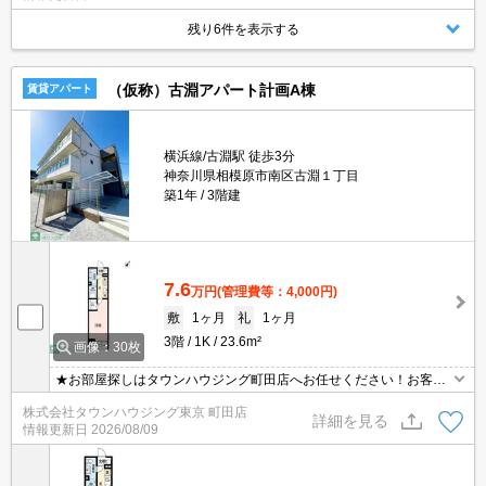
残り6件を表示する
（仮称）古淵アパート計画A棟
賃貸アパート
横浜線/古淵駅 徒歩3分
神奈川県相模原市南区古淵１丁目
築1年
3階建
7.6
万円
(管理費等：4,000円)
敷
1ヶ月
礼
1ヶ月
3階
1K
23.6m²
画像：30枚
★お部屋探しはタウンハウジング町田店へお任せください！お客様
のご条件にピッタリなお部屋をご紹介可能です！！お引越しのプロ
株式会社タウンハウジング東京 町田店
が精一杯お手伝いさせていただきます！！★
詳細を見る
情報更新日
2026/08/09