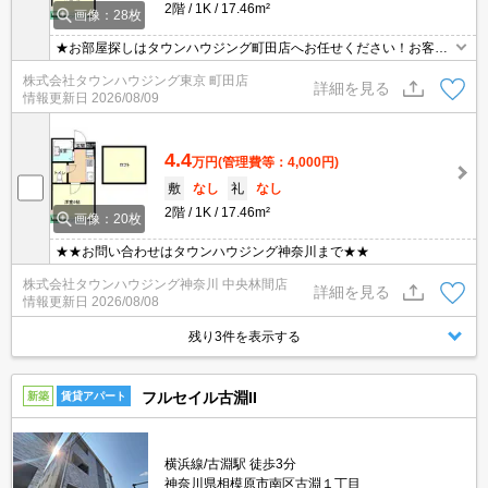
2階
1K
17.46m²
画像：28枚
★お部屋探しはタウンハウジング町田店へお任せください！お客様
のご条件にピッタリなお部屋をご紹介可能です！！お引越しのプロ
株式会社タウンハウジング東京 町田店
が精一杯お手伝いさせていただきます！！★
詳細を見る
情報更新日
2026/08/09
4.4
万円
(管理費等：4,000円)
敷
なし
礼
なし
2階
1K
17.46m²
画像：20枚
★★お問い合わせはタウンハウジング神奈川まで★★
株式会社タウンハウジング神奈川 中央林間店
詳細を見る
情報更新日
2026/08/08
残り3件を表示する
フルセイル古淵II
新築
賃貸アパート
横浜線/古淵駅 徒歩3分
神奈川県相模原市南区古淵１丁目