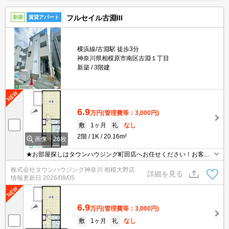
フルセイル古淵III
新築
賃貸アパート
横浜線/古淵駅 徒歩3分
神奈川県相模原市南区古淵１丁目
新築
3階建
6.9
万円
(管理費等：3,000円)
敷
1ヶ月
礼
なし
2階
1K
20.16m²
画像：26枚
★お部屋探しはタウンハウジング町田店へお任せください！お客様
のご条件にピッタリなお部屋をご紹介可能です！！お引越しのプロ
株式会社タウンハウジング神奈川 相模大野店
が精一杯お手伝いさせていただきます！！★
詳細を見る
情報更新日
2026/08/05
6.9
万円
(管理費等：3,000円)
敷
1ヶ月
礼
なし