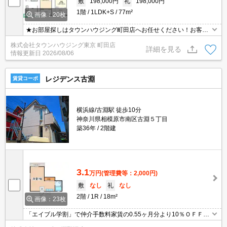
敷
198,000円
礼
198,000円
1階
1LDK+S
77m²
画像：20枚
★お部屋探しはタウンハウジング町田店へお任せください！お客様
のご条件にピッタリなお部屋をご紹介可能です！！お引越しのプロ
株式会社タウンハウジング東京 町田店
が精一杯お手伝いさせていただきます！！★
詳細を見る
情報更新日
2026/08/06
レジデンス古淵
賃貸コーポ
横浜線/古淵駅 徒歩10分
神奈川県相模原市南区古淵５丁目
築36年
2階建
3.1
万円
(管理費等：2,000円)
敷
なし
礼
なし
2階
1R
18m²
画像：23枚
「エイブル学割」で仲介手数料家賃の0.55ヶ月分より10％ＯＦＦ。
最上階。角部屋。閑静な住宅街。インターネット無料。IH調理器付