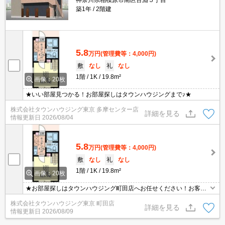
神奈川県相模原市南区古淵５丁目
築1年
2階建
5.8
万円
(管理費等：4,000円)
敷
なし
礼
なし
1階
1K
19.8m²
画像：20枚
★いい部屋見つかる！お部屋探しはタウンハウジングまで♪★
株式会社タウンハウジング東京 多摩センター店
詳細を見る
情報更新日
2026/08/04
5.8
万円
(管理費等：4,000円)
敷
なし
礼
なし
1階
1K
19.8m²
画像：20枚
★お部屋探しはタウンハウジング町田店へお任せください！お客様
のご条件にピッタリなお部屋をご紹介可能です！！お引越しのプロ
株式会社タウンハウジング東京 町田店
が精一杯お手伝いさせていただきます！！★
詳細を見る
情報更新日
2026/08/09