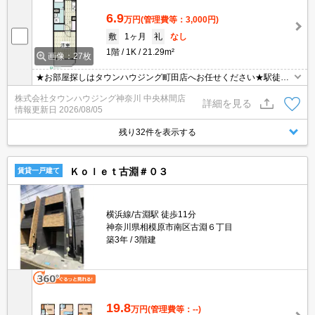
6.9
万円
(管理費等：3,000円)
敷
1ヶ月
礼
なし
1階
1K
21.29m²
画像：27枚
★お部屋探しはタウンハウジング町田店へお任せください★駅徒歩
５分以内★NURO光無料★新築物件★
株式会社タウンハウジング神奈川 中央林間店
詳細を見る
情報更新日
2026/08/05
残り32件を表示する
Ｋｏｌｅｔ古淵＃０３
賃貸一戸建て
横浜線/古淵駅 徒歩11分
神奈川県相模原市南区古淵６丁目
築3年
3階建
19.8
万円
(管理費等：--)