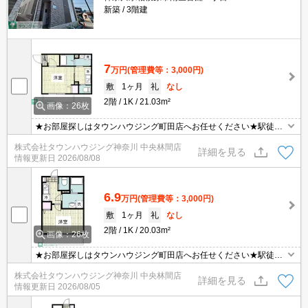
新築
3階建
7
万円
(管理費等：3,000円)
敷
1ヶ月
礼
なし
2階
1K
21.03m²
画像：26枚
★お部屋探しはタウンハウジング町田店へお任せください★駅徒歩
５分以内★NURO光無料★新築物件★
株式会社タウンハウジング神奈川 中央林間店
詳細を見る
情報更新日
2026/08/08
6.9
万円
(管理費等：3,000円)
敷
1ヶ月
礼
なし
2階
1K
20.03m²
画像：26枚
★お部屋探しはタウンハウジング町田店へお任せください★駅徒歩
５分以内★NURO光無料★新築物件★
株式会社タウンハウジング神奈川 中央林間店
詳細を見る
情報更新日
2026/08/05