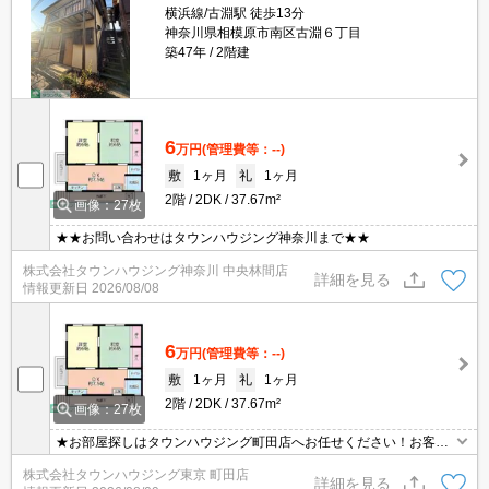
横浜線/古淵駅 徒歩13分
神奈川県相模原市南区古淵６丁目
築47年
2階建
6
万円
(管理費等：--)
敷
1ヶ月
礼
1ヶ月
2階
2DK
37.67m²
画像：27枚
★★お問い合わせはタウンハウジング神奈川まで★★
株式会社タウンハウジング神奈川 中央林間店
詳細を見る
情報更新日
2026/08/08
6
万円
(管理費等：--)
敷
1ヶ月
礼
1ヶ月
2階
2DK
37.67m²
画像：27枚
★お部屋探しはタウンハウジング町田店へお任せください！お客様
のご条件にピッタリなお部屋をご紹介可能です！！お引越しのプロ
株式会社タウンハウジング東京 町田店
が精一杯お手伝いさせていただきます！！★
詳細を見る