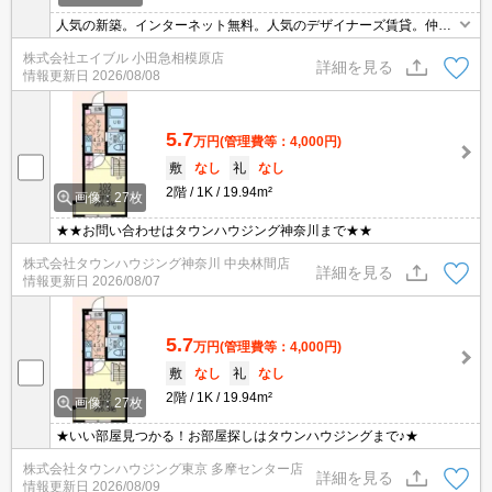
人気の新築。インターネット無料。人気のデザイナーズ賃貸。仲介
手数料家賃の0.55ヵ月分。便利な宅配BOX。シーリングファン付。
株式会社エイブル 小田急相模原店
雨戸はシャッター式。浴室換気乾燥式。現地待ち合わせ、物件ご案
詳細を見る
情報更新日
2026/08/08
内可能。
5.7
万円
(管理費等：4,000円)
敷
なし
礼
なし
2階
1K
19.94m²
画像：27枚
★★お問い合わせはタウンハウジング神奈川まで★★
株式会社タウンハウジング神奈川 中央林間店
詳細を見る
情報更新日
2026/08/07
5.7
万円
(管理費等：4,000円)
敷
なし
礼
なし
2階
1K
19.94m²
画像：27枚
★いい部屋見つかる！お部屋探しはタウンハウジングまで♪★
株式会社タウンハウジング東京 多摩センター店
詳細を見る
情報更新日
2026/08/09