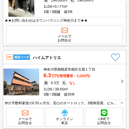
敷
198,000円
礼
198,000円
1LDK+S
77m²
1階
3階建 築3年
★★お問い合わせはタウンハウジング神奈川まで★★
メールで
お問合せ
ハイムアトリエ
PR
賃貸コーポ
神奈川県相模原市南区古淵１丁目
6.3
万円
(管理費等：2,000円)
敷
6.3万
礼
なし
1LDK
39.65m²
3階
3階建 築35年
仲介手数料家賃の0.55ヵ月分。安心のオートロック。3階角部屋。ビルド
インシステムキッチン。エアコン2基付き。フリーレント1ヶ月※1年以上
の入居が条件。上記条件は8月25日までに御契約の方限定。
メールで
オンライン
LINEで
お問合せ
来店
お問合せ