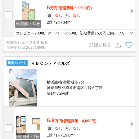
5
万円
(管理費等：3,500円)
敷
なし
礼
なし
2階
2K
34m²
画像：14枚
コンビニへ200m。スーパーへ650m。初期費用15万円以内。フリー
レント1ヶ月。TVインターホン付き。ガスコンロ設置可。
株式会社エイブル 町田店
詳細を見る
情報更新日
2026/08/06
ＫＢＣシティヒルズ
賃貸アパート
横浜線/古淵駅 徒歩9分
神奈川県相模原市南区古淵５丁目
築1年
2階建
5.8
万円
(管理費等：4,000円)
敷
なし
礼
なし
1階
1K
19.8m²
画像：7枚