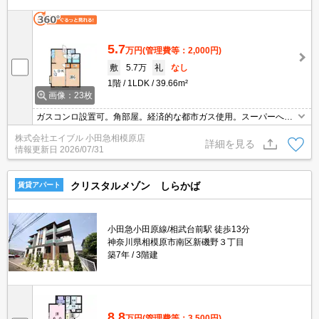
5.7
万円
(管理費等：2,000円)
敷
5.7万
礼
なし
1階
1LDK
39.66m²
画像：23枚
ガスコンロ設置可。角部屋。経済的な都市ガス使用。スーパーへ50
m。退去時の清掃費実費。オンライン対応相談可。契約金・家賃ク
株式会社エイブル 小田急相模原店
レジットカード払い可（ポイント還元あり）。仲介手数料家賃の0.5
詳細を見る
情報更新日
2026/07/31
5ヶ月分。
クリスタルメゾン しらかば
賃貸アパート
小田急小田原線/相武台前駅 徒歩13分
神奈川県相模原市南区新磯野３丁目
築7年
3階建
8.8
万円
(管理費等：3,500円)