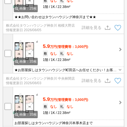
敷
なし
礼
なし
1階
1K
22.38m²
画像：25枚
★★お問い合わせはタウンハウジング神奈川まで★★
株式会社タウンハウジング神奈川 相模大野店
詳細を見る
情報更新日
2026/08/05
5.9
万円
(管理費等：3,000円)
敷
なし
礼
なし
1階
1K
22.38m²
画像：35枚
★お部屋探しはタウンハウジング町田店へお任せください！お客様
のご条件にピッタリなお部屋をご紹介可能です！！お引越しのプロ
株式会社タウンハウジング神奈川 中央林間店
が精一杯お手伝いさせていただきます！！★
詳細を見る
情報更新日
2026/08/03
5.9
万円
(管理費等：3,000円)
敷
なし
礼
なし
1階
1K
22.38m²
画像：35枚
お部屋探しはタウンハウジング神奈川本厚木店まで