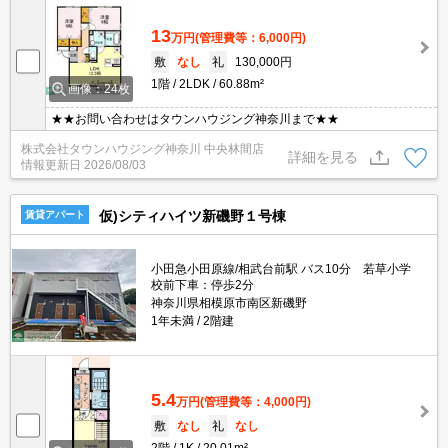
13
万円
(管理費等：6,000円)
敷
なし
礼
130,000円
1階
2LDK
60.88m²
画像：24枚
★★お問い合わせはタウンハウジング神奈川まで★★
株式会社タウンハウジング神奈川 中央林間店
詳細を見る
情報更新日
2026/08/03
仮)シティハイツ新磯野１号棟
賃貸アパート
小田急小田原線/相武台前駅 バス10分 若草小学
校前下車：停歩2分
神奈川県相模原市南区新磯野
1年未満
2階建
5.4
万円
(管理費等：4,000円)
敷
なし
礼
なし
2階
1K
20.01m²