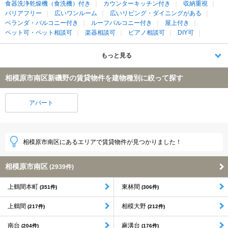
食器洗浄乾燥機（食洗機）付き
カウンターキッチン付き
収納重視
バリアフリー
広いワンルーム
広いリビング・ダイニングがある
ベランダ・バルコニー付き
ルーフバルコニー付き
屋上付き
ペット可・ペット相談可
楽器相談可
ピアノ相談可
DIY可
もっと見る
相模原市南区新磯野の賃貸物件を建物種別に絞って探す
アパート
相模原市南区にあるエリアで賃貸物件が見つかりました！
相模原市南区
(2939件)
上鶴間本町
東林間
(351件)
(306件)
上鶴間
相模大野
(217件)
(212件)
南台
麻溝台
(204件)
(176件)