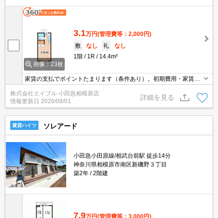
3.1
万円
(管理費等：2,000円)
敷
なし
礼
なし
1階
1R
14.4m²
画像：23枚
家賃の支払でポイントたまります（条件あり）。初期費用・家賃カ
ード払い可。駅まで平坦。初期費用がおさえられる物件。引越指定
株式会社エイブル 小田急相模原店
業者あり。8月14日までにご成約の方、1ヶ月後から家賃発生。
詳細を見る
情報更新日
2026/08/01
ソレアード
賃貸ハイツ
小田急小田原線/相武台前駅 徒歩14分
神奈川県相模原市南区新磯野３丁目
築2年
2階建
7.9
万円
(管理費等：3,000円)