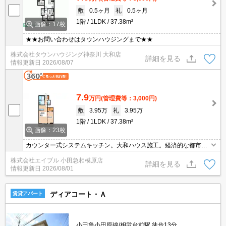
敷
0.5ヶ月
礼
0.5ヶ月
1階
1LDK
37.38m²
画像：17枚
★★お問い合わせはタウンハウジングまで★★
株式会社タウンハウジング神奈川 大和店
詳細を見る
情報更新日
2026/08/07
7.9
万円
(管理費等：3,000円)
敷
3.95万
礼
3.95万
1階
1LDK
37.38m²
画像：23枚
カウンター式システムキッチン。大和ハウス施工。経済的な都市ガ
ス使用。便利な宅配BOX。クローゼット付。浴室換気乾燥式。洗面
株式会社エイブル 小田急相模原店
化粧台付き。保証会社加入要(初回保証料賃料の60%、月次保証料1.
詳細を見る
情報更新日
2026/08/01
5%)。
ディアコート・Ａ
賃貸アパート
小田急小田原線/相武台前駅 徒歩13分