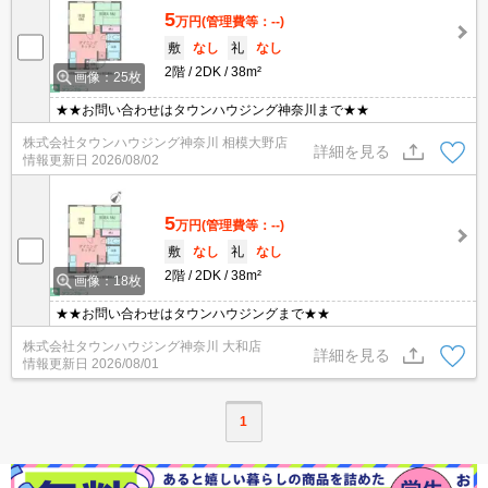
5
万円
(管理費等：--)
敷
なし
礼
なし
2階
2DK
38m²
画像：25枚
★★お問い合わせはタウンハウジング神奈川まで★★
株式会社タウンハウジング神奈川 相模大野店
詳細を見る
情報更新日
2026/08/02
5
万円
(管理費等：--)
敷
なし
礼
なし
2階
2DK
38m²
画像：18枚
★★お問い合わせはタウンハウジングまで★★
株式会社タウンハウジング神奈川 大和店
詳細を見る
情報更新日
2026/08/01
1