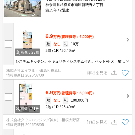
神奈川県相模原市南区新磯野３丁目
築15年
2階建
6.9
万円
(管理費等：6,000円)
敷
なし
礼
10万
2階
1R
26.49m²
画像：23枚
システムキッチン。セキュリティシステム付き。ペット可(犬・猫限
定)。角部屋。保証会社加入要(初回35,000円、月額総支払額の1％+
株式会社エイブル 小田急相模原店
800円/月)。
詳細を見る
情報更新日
2026/07/30
6.9
万円
(管理費等：6,000円)
敷
なし
礼
100,000円
2階
1R
26.49m²
画像：21枚
株式会社タウンハウジング神奈川 相模大野店
詳細を見る
情報更新日
2026/08/05