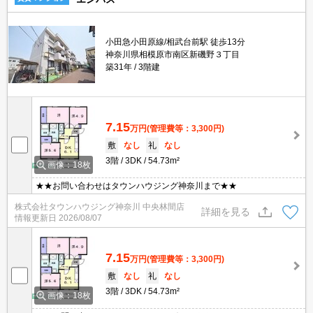
小田急小田原線/相武台前駅 徒歩13分
神奈川県相模原市南区新磯野３丁目
築31年
3階建
7.15
万円
(管理費等：3,300円)
敷
なし
礼
なし
3階
3DK
54.73m²
画像：18枚
★★お問い合わせはタウンハウジング神奈川まで★★
株式会社タウンハウジング神奈川 中央林間店
詳細を見る
情報更新日
2026/08/07
7.15
万円
(管理費等：3,300円)
敷
なし
礼
なし
3階
3DK
54.73m²
画像：18枚