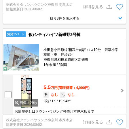
株式会社タウンハウジング神奈川 本厚木店
詳細を見る
情報更新日
2026/08/02
残り3件を表示する
仮)シティハイツ新磯野2号棟
賃貸アパート
小田急小田原線/相武台前駅 バス10分 若草小学
校前下車：停歩2分
神奈川県相模原市南区新磯野
1年未満
2階建
5.5
万円
(管理費等：4,000円)
敷
なし
礼
なし
2階
1K
19.94m²
画像：29枚
お部屋探しはタウンハウジング神奈川本厚木店まで
株式会社タウンハウジング神奈川 本厚木店
詳細を見る
情報更新日
2026/08/02