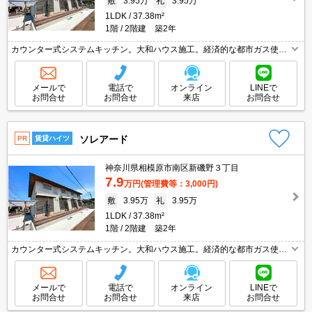
敷
3.95万
礼
3.95万
1LDK
37.38m²
1階
2階建 築2年
カウンター式システムキッチン。大和ハウス施工。経済的な都市ガス使
用。便利な宅配BOX。クローゼット付。浴室換気乾燥式。洗面化粧台付
き。保証会社加入要(初回保証料賃料の60%、月次保証料1.5%)。
メールで
電話で
オンライン
LINEで
お問合せ
お問合せ
来店
お問合せ
ソレアード
PR
賃貸ハイツ
神奈川県相模原市南区新磯野３丁目
7.9
万円
(管理費等：3,000円)
敷
3.95万
礼
3.95万
1LDK
37.38m²
1階
2階建 築2年
カウンター式システムキッチン。大和ハウス施工。経済的な都市ガス使
用。便利な宅配BOX。クローゼット付。浴室換気乾燥式。洗面化粧台付
き。保証会社加入要(初回保証料賃料の60%、月次保証料1.5%)。
メールで
電話で
オンライン
LINEで
お問合せ
お問合せ
来店
お問合せ