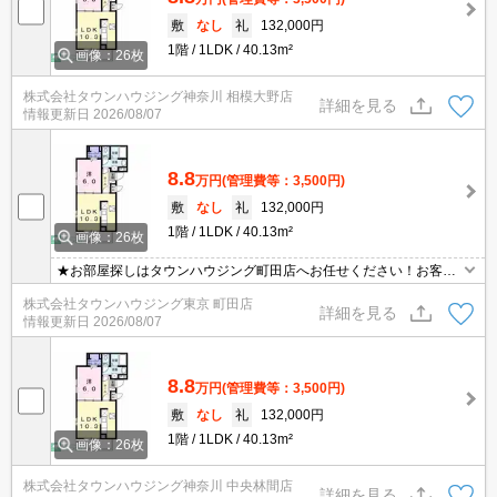
敷
なし
礼
132,000円
1階
1LDK
40.13m²
画像：26枚
株式会社タウンハウジング神奈川 相模大野店
詳細を見る
情報更新日
2026/08/07
8.8
万円
(管理費等：3,500円)
敷
なし
礼
132,000円
1階
1LDK
40.13m²
画像：26枚
★お部屋探しはタウンハウジング町田店へお任せください！お客様
のご条件にピッタリなお部屋をご紹介可能です！！お引越しのプロ
株式会社タウンハウジング東京 町田店
が精一杯お手伝いさせていただきます！！★
詳細を見る
情報更新日
2026/08/07
8.8
万円
(管理費等：3,500円)
敷
なし
礼
132,000円
1階
1LDK
40.13m²
画像：26枚
株式会社タウンハウジング神奈川 中央林間店
詳細を見る