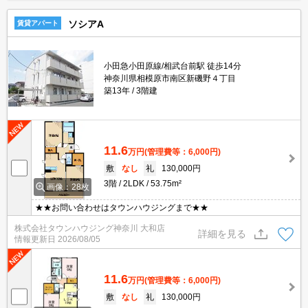
ソシアA
賃貸アパート
小田急小田原線/相武台前駅 徒歩14分
神奈川県相模原市南区新磯野４丁目
築13年
3階建
11.6
万円
(管理費等：6,000円)
敷
なし
礼
130,000円
3階
2LDK
53.75m²
画像：28枚
★★お問い合わせはタウンハウジングまで★★
株式会社タウンハウジング神奈川 大和店
詳細を見る
情報更新日
2026/08/05
11.6
万円
(管理費等：6,000円)
敷
なし
礼
130,000円