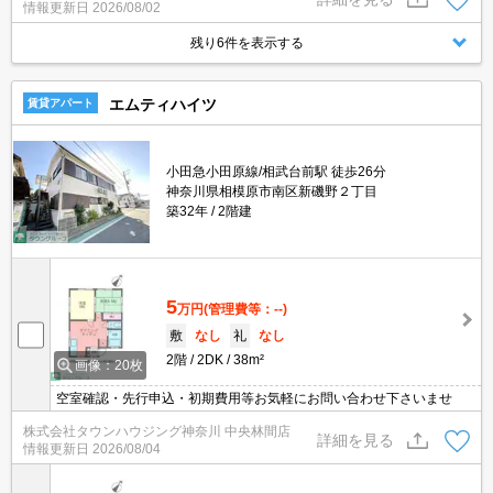
情報更新日
2026/08/02
残り6件を表示する
エムティハイツ
賃貸アパート
小田急小田原線/相武台前駅 徒歩26分
神奈川県相模原市南区新磯野２丁目
築32年
2階建
5
万円
(管理費等：--)
敷
なし
礼
なし
2階
2DK
38m²
画像：20枚
空室確認・先行申込・初期費用等お気軽にお問い合わせ下さいませ
株式会社タウンハウジング神奈川 中央林間店
詳細を見る
情報更新日
2026/08/04