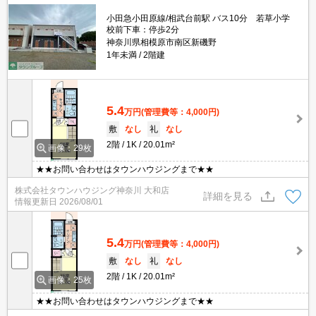
小田急小田原線/相武台前駅 バス10分 若草小学
校前下車：停歩2分
神奈川県相模原市南区新磯野
1年未満
2階建
5.4
万円
(管理費等：4,000円)
敷
なし
礼
なし
2階
1K
20.01m²
画像：29枚
★★お問い合わせはタウンハウジングまで★★
株式会社タウンハウジング神奈川 大和店
詳細を見る
情報更新日
2026/08/01
5.4
万円
(管理費等：4,000円)
敷
なし
礼
なし
2階
1K
20.01m²
画像：25枚
★★お問い合わせはタウンハウジングまで★★