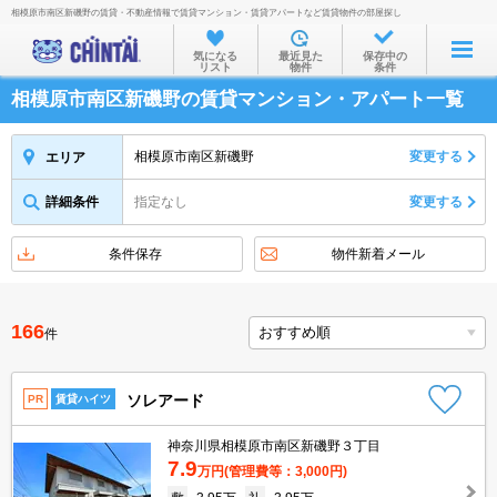
相模原市南区新磯野の賃貸・不動産情報で賃貸マンション・賃貸アパートなど賃貸物件の部屋探し
お部屋を探す
気になる
最近見た
保存中の
リスト
物件
条件
沿線・駅から
相模原市南区新磯野の賃貸マンション・アパート一覧
住所から
家賃相場から
相模原市南区新磯野
変更する
エリア
通勤通学時間から
詳細条件
指定なし
変更する
物件特集から
条件保存
物件新着メール
不動産会社から
TOP
166
件
ソレアード
PR
賃貸ハイツ
神奈川県相模原市南区新磯野３丁目
7.9
万円
(管理費等：3,000円)