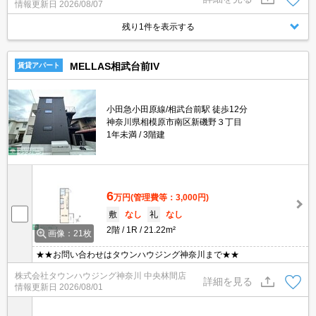
情報更新日
2026/08/07
残り1件を表示する
MELLAS相武台前IV
賃貸アパート
小田急小田原線/相武台前駅 徒歩12分
神奈川県相模原市南区新磯野３丁目
1年未満
3階建
6
万円
(管理費等：3,000円)
敷
なし
礼
なし
2階
1R
21.22m²
画像：21枚
★★お問い合わせはタウンハウジング神奈川まで★★
株式会社タウンハウジング神奈川 中央林間店
詳細を見る
情報更新日
2026/08/01