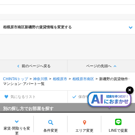
相模原市南区新磯野の賃貸情報を変更する
前のページへ戻る
ページの先頭へ
CHINTAIトップ
神奈川県
相模原市
相模原市南区
新磯野の賃貸物件･
マンション･アパート一覧
気になるリスト
保存中の条件
別の探し方でお部屋を探す
沿線・駅から
住所から
家賃·間取りを変
条件変更
エリア変更
LINEで提案
家賃相場から
通勤通学時間から
更