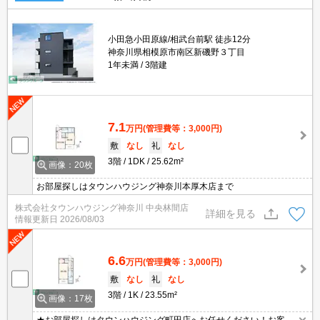
小田急小田原線/相武台前駅 徒歩12分
神奈川県相模原市南区新磯野３丁目
1年未満
3階建
7.1
万円
(管理費等：3,000円)
敷
なし
礼
なし
3階
1DK
25.62m²
画像：20枚
お部屋探しはタウンハウジング神奈川本厚木店まで
株式会社タウンハウジング神奈川 中央林間店
詳細を見る
情報更新日
2026/08/03
6.6
万円
(管理費等：3,000円)
敷
なし
礼
なし
3階
1K
23.55m²
画像：17枚