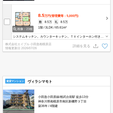
8.5
万円
(管理費等：5,000円)
敷
8.5万
礼
8.5万
1階
3LDK
65.61m²
画像：23枚
システムキッチン。カウンターキッチン。ＴＶインターホン付き。
駐車場は敷地内。1階角部屋。駐輪場有。オンライン対応可。収納
株式会社エイブル 小田急相模原店
あり。仲介手数料家賃の0.55ヶ月分。
詳細を見る
情報更新日
2026/07/26
ヴィラシマモト
賃貸マンション
小田急小田原線/相武台前駅 徒歩13分
神奈川県相模原市南区新磯野３丁目
築36年
4階建