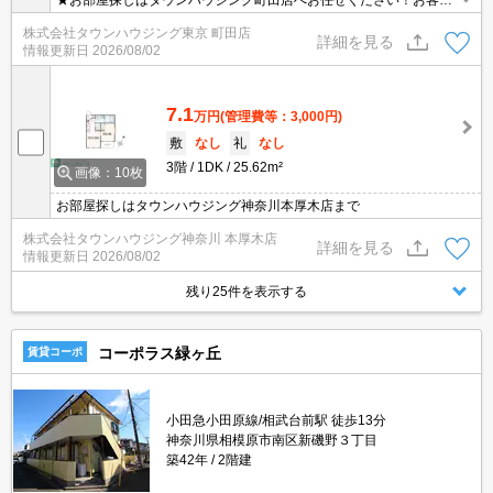
★お部屋探しはタウンハウジング町田店へお任せください！お客様
のご条件にピッタリなお部屋をご紹介可能です！！お引越しのプロ
株式会社タウンハウジング東京 町田店
が精一杯お手伝いさせていただきます！！★
詳細を見る
情報更新日
2026/08/02
7.1
万円
(管理費等：3,000円)
敷
なし
礼
なし
3階
1DK
25.62m²
画像：10枚
お部屋探しはタウンハウジング神奈川本厚木店まで
株式会社タウンハウジング神奈川 本厚木店
詳細を見る
情報更新日
2026/08/02
残り25件を表示する
コーポラス緑ヶ丘
賃貸コーポ
小田急小田原線/相武台前駅 徒歩13分
神奈川県相模原市南区新磯野３丁目
築42年
2階建