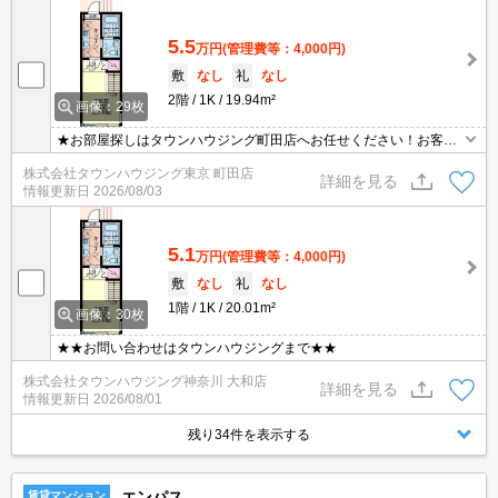
5.5
万円
(管理費等：4,000円)
敷
なし
礼
なし
2階
1K
19.94m²
画像：29枚
★お部屋探しはタウンハウジング町田店へお任せください！お客様
のご条件にピッタリなお部屋をご紹介可能です！！お引越しのプロ
株式会社タウンハウジング東京 町田店
が精一杯お手伝いさせていただきます！！★
詳細を見る
情報更新日
2026/08/03
5.1
万円
(管理費等：4,000円)
敷
なし
礼
なし
1階
1K
20.01m²
画像：30枚
★★お問い合わせはタウンハウジングまで★★
株式会社タウンハウジング神奈川 大和店
詳細を見る
情報更新日
2026/08/01
残り34件を表示する
エンパス
賃貸マンション