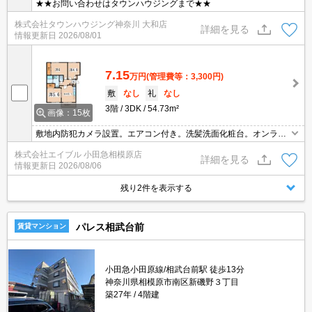
★★お問い合わせはタウンハウジングまで★★
株式会社タウンハウジング神奈川 大和店
詳細を見る
情報更新日
2026/08/01
7.15
万円
(管理費等：3,300円)
敷
なし
礼
なし
3階
3DK
54.73m²
画像：15枚
敷地内防犯カメラ設置。エアコン付き。洗髪洗面化粧台。オンライ
ン対応可。下駄箱有り。最上階。バス・トイレ別。室内洗濯機置
株式会社エイブル 小田急相模原店
場。現地待ち合わせ、物件ご案内可能。
詳細を見る
情報更新日
2026/08/06
残り2件を表示する
パレス相武台前
賃貸マンション
小田急小田原線/相武台前駅 徒歩13分
神奈川県相模原市南区新磯野３丁目
築27年
4階建