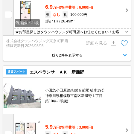
6.9
万円
(管理費等：6,000円)
敷
なし
礼
100,000円
2階
1R
26.49m²
画像：31枚
★お部屋探しはタウンハウジング町田店へお任せください！お客様
のご条件にピッタリなお部屋をご紹介可能です！！お引越しのプロ
株式会社タウンハウジング東京 町田店
が精一杯お手伝いさせていただきます！！★
詳細を見る
情報更新日
2026/08/03
残り2件を表示する
エスペランサ ＡＫ 新磯野
賃貸アパート
小田急小田原線/相武台前駅 徒歩19分
神奈川県相模原市南区新磯野１丁目
築10年
2階建
5.9
万円
(管理費等：3,000円)