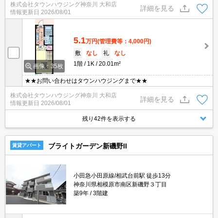
株式会社タウンハウジング神奈川 大和店
詳細を見る
情報更新日
2026/08/01
5.1
万円
(管理費等：4,000円)
敷
なし
礼
なし
1階
1K
20.01m²
画像：35枚
★★お問い合わせはタウンハウジングまで★★
株式会社タウンハウジング神奈川 大和店
詳細を見る
情報更新日
2026/08/01
残り42件を表示する
ブライトガーデン新磯野II
賃貸アパート
小田急小田原線/相武台前駅 徒歩13分
神奈川県相模原市南区新磯野３丁目
築9年
3階建