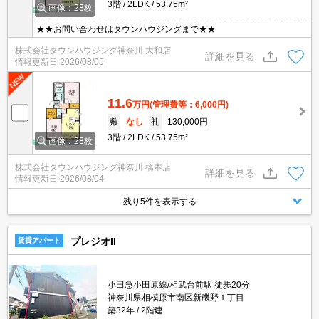
3階
2LDK
53.75m²
画像：28枚
★★お問い合わせはタウンハウジングまで★★
株式会社タウンハウジング神奈川 大和店
詳細を見る
情報更新日
2026/08/05
11.6
万円
(管理費等：6,000円)
敷
なし
礼
130,000円
3階
2LDK
53.75m²
画像：28枚
株式会社タウンハウジング神奈川 橋本店
詳細を見る
情報更新日
2026/08/04
残り5件を表示する
プレジオII
賃貸アパート
小田急小田原線/相武台前駅 徒歩20分
神奈川県相模原市南区新磯野１丁目
築32年
2階建