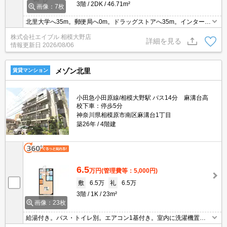
3階
2DK
46.71m²
画像：7枚
北里大学へ35m。郵便局へ0m。ドラッグストアへ35m。インターネ
ット無料。エレベーター1基付き。現地待ち合わせ、物件ご案内可
株式会社エイブル 相模大野店
能。オンライン内見対応可。オンライン契約相談可。
詳細を見る
情報更新日
2026/08/06
メゾン北里
賃貸マンション
小田急小田原線/相模大野駅 バス14分 麻溝台高
校下車：停歩5分
神奈川県相模原市南区麻溝台1丁目
築26年
4階建
6.5
万円
(管理費等：5,000円)
敷
6.5万
礼
6.5万
3階
1K
23m²
画像：23枚
給湯付き。バス・トイレ別。エアコン1基付き。室内に洗濯機置場
あり。保証会社加入要(初回、月額総支払額の100%、更新料10,800