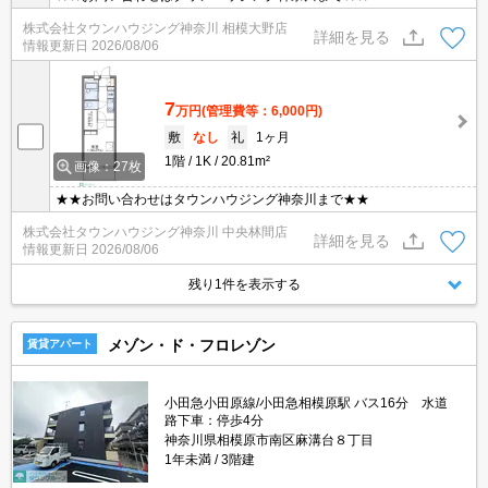
株式会社タウンハウジング神奈川 相模大野店
詳細を見る
情報更新日
2026/08/06
7
万円
(管理費等：6,000円)
敷
なし
礼
1ヶ月
1階
1K
20.81m²
画像：27枚
★★お問い合わせはタウンハウジング神奈川まで★★
株式会社タウンハウジング神奈川 中央林間店
詳細を見る
情報更新日
2026/08/06
残り1件を表示する
メゾン・ド・フロレゾン
賃貸アパート
小田急小田原線/小田急相模原駅 バス16分 水道
路下車：停歩4分
神奈川県相模原市南区麻溝台８丁目
1年未満
3階建