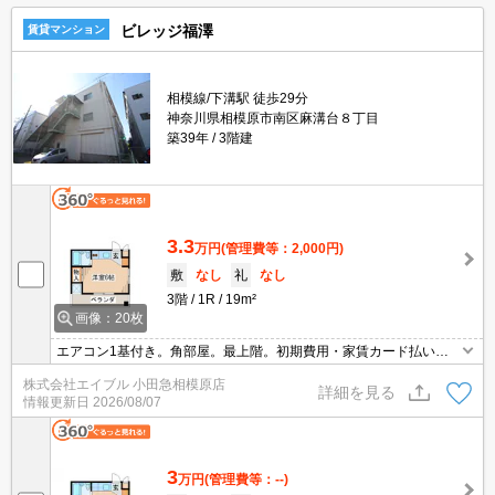
ビレッジ福澤
賃貸マンション
相模線/下溝駅 徒歩29分
神奈川県相模原市南区麻溝台８丁目
築39年
3階建
3.3
万円
(管理費等：2,000円)
敷
なし
礼
なし
3階
1R
19m²
画像：20枚
エアコン1基付き。角部屋。最上階。初期費用・家賃カード払い
可。「エイブル学割」で仲介手数料家賃の0.55ヶ月分より10％ＯＦ
株式会社エイブル 小田急相模原店
Ｆ。8月14日までにご成約の方、1ヶ月後から家賃発生。
詳細を見る
情報更新日
2026/08/07
3
万円
(管理費等：--)