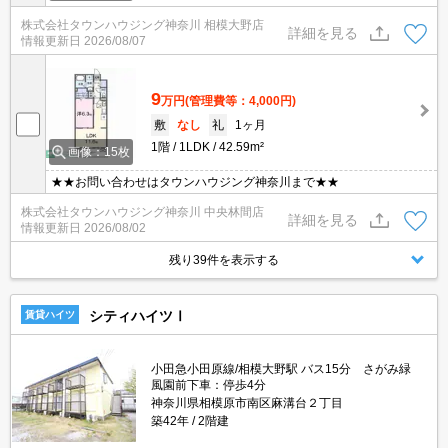
株式会社タウンハウジング神奈川 相模大野店
詳細を見る
情報更新日
2026/08/07
9
万円
(管理費等：4,000円)
敷
なし
礼
1ヶ月
1階
1LDK
42.59m²
画像：15枚
★★お問い合わせはタウンハウジング神奈川まで★★
株式会社タウンハウジング神奈川 中央林間店
詳細を見る
情報更新日
2026/08/02
残り39件を表示する
シティハイツⅠ
賃貸ハイツ
小田急小田原線/相模大野駅 バス15分 さがみ緑
風園前下車：停歩4分
神奈川県相模原市南区麻溝台２丁目
築42年
2階建