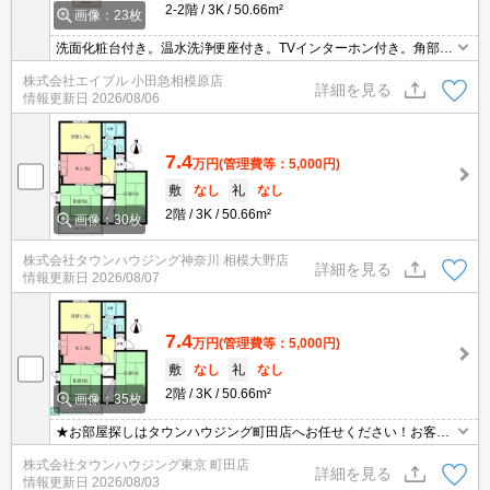
2-2階
3K
50.66m²
画像：23枚
洗面化粧台付き。温水洗浄便座付き。TVインターホン付き。角部
屋。オンライン対応可。インターネット無料。最上階。角部屋。現
株式会社エイブル 小田急相模原店
地待ち合わせ、物件ご案内可能。
詳細を見る
情報更新日
2026/08/06
7.4
万円
(管理費等：5,000円)
敷
なし
礼
なし
2階
3K
50.66m²
画像：30枚
株式会社タウンハウジング神奈川 相模大野店
詳細を見る
情報更新日
2026/08/07
7.4
万円
(管理費等：5,000円)
敷
なし
礼
なし
2階
3K
50.66m²
画像：35枚
★お部屋探しはタウンハウジング町田店へお任せください！お客様
のご条件にピッタリなお部屋をご紹介可能です！！お引越しのプロ
株式会社タウンハウジング東京 町田店
が精一杯お手伝いさせていただきます！！★
詳細を見る
情報更新日
2026/08/03