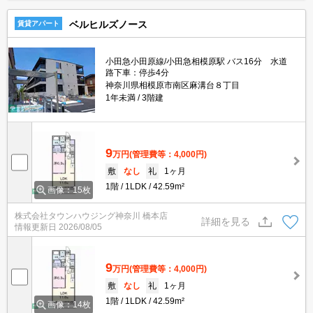
ベルヒルズノース
賃貸アパート
小田急小田原線/小田急相模原駅 バス16分 水道
路下車：停歩4分
神奈川県相模原市南区麻溝台８丁目
1年未満
3階建
9
万円
(管理費等：4,000円)
敷
なし
礼
1ヶ月
1階
1LDK
42.59m²
画像：15枚
株式会社タウンハウジング神奈川 橋本店
詳細を見る
情報更新日
2026/08/05
9
万円
(管理費等：4,000円)
敷
なし
礼
1ヶ月
1階
1LDK
42.59m²
画像：14枚