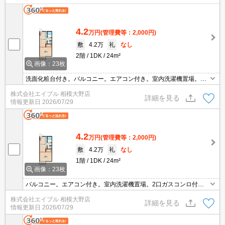
4.2
万円
(管理費等：2,000円)
敷
4.2万
礼
なし
2階
1DK
24m²
画像：23枚
洗面化粧台付き。バルコニー。エアコン付き。室内洗濯機置場。最
上階。北里大学へ800m。学生さんにオススメ。「エイブル学割」
株式会社エイブル 相模大野店
利用可能物件です。コンビニが近く(370m)買物便利。
詳細を見る
情報更新日
2026/07/29
4.2
万円
(管理費等：2,000円)
敷
4.2万
礼
なし
1階
1DK
24m²
画像：23枚
バルコニー。エアコン付き。室内洗濯機置場。2口ガスコンロ付。
独立洗面化粧台付き。収納あり。下駄箱有り。居室フローリング。
株式会社エイブル 相模大野店
駅まで平坦。緑が多く癒されます。あなたの新生活応援します！。
詳細を見る
情報更新日
2026/07/29