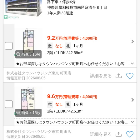
路下車：停歩4分
神奈川県相模原市南区麻溝台８丁目
1年未満
3階建
9.2
万円
(管理費等：4,000円)
敷
なし
礼
1ヶ月
2階
1LDK
42.59m²
画像：16枚
★お部屋探しはタウンハウジング町田店へお任せください！お客様
のご条件にピッタリなお部屋をご紹介可能です！！お引越しのプロ
株式会社タウンハウジング東京 町田店
が精一杯お手伝いさせていただきます！！★
詳細を見る
情報更新日
2026/08/05
9.6
万円
(管理費等：4,000円)
敷
なし
礼
1ヶ月
2階
1LDK
42.51m²
画像：15枚
★お部屋探しはタウンハウジング町田店へお任せください！お客様
のご条件にピッタリなお部屋をご紹介可能です！！お引越しのプロ
株式会社タウンハウジング東京 町田店
が精一杯お手伝いさせていただきます！！★
詳細を見る
情報更新日
2026/08/05