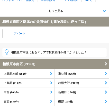
もっと見る
相模原市南区麻溝台の賃貸物件を建物種別に絞って探す
アパート
相模原市南区にあるエリアで賃貸物件が見つかりました！
相模原市南区
(2939件)
上鶴間本町
東林間
(351件)
(306件)
上鶴間
相模大野
(217件)
(212件)
南台
新磯野
(204件)
(166件)
古淵
磯部
(136件)
(128件)