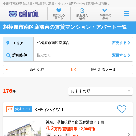
相模原市南区麻溝台の賃貸・不動産情報で賃貸マンション・賃貸アパートなど賃貸物件の部屋探し
お部屋を探す
気になる
最近見た
保存中の
リスト
物件
条件
沿線・駅から
相模原市南区麻溝台の賃貸マンション・アパート一覧
住所から
家賃相場から
相模原市南区麻溝台
変更する
エリア
通勤通学時間から
詳細条件
指定なし
変更する
物件特集から
条件保存
物件新着メール
不動産会社から
TOP
176
件
シティハイツⅠ
PR
賃貸ハイツ
神奈川県相模原市南区麻溝台２丁目
4.2
万円
(管理費等：2,000円)