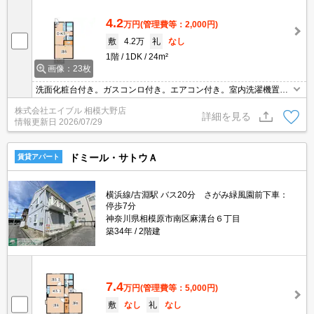
4.2
万円
(管理費等：2,000円)
敷
4.2万
礼
なし
1階
1DK
24m²
画像：23枚
洗面化粧台付き。ガスコンロ付き。エアコン付き。室内洗濯機置
場。女性限定。学生さんにオススメ。「エイブル学割」利用可能物
株式会社エイブル 相模大野店
件です。エイブル女子割で仲介手数料家賃の0.55ヶ月分より10％Ｏ
詳細を見る
情報更新日
2026/07/29
ＦＦ。
ドミール・サトウＡ
賃貸アパート
横浜線/古淵駅 バス20分 さがみ緑風園前下車：
停歩7分
神奈川県相模原市南区麻溝台６丁目
築34年
2階建
7.4
万円
(管理費等：5,000円)
敷
なし
礼
なし