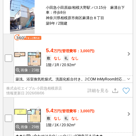
小田急小田原線/相模大野駅 バス15分 麻溝台下
車：停歩8分
神奈川県相模原市南区麻溝台８丁目
築9年
2階建
5.4
万円
(管理費等：3,000円)
敷
なし
礼
なし
1階
1R
20.92m²
画像：23枚
築浅。浴室換気乾燥式。洗面化粧台付き。J:COM InMyRoom対応。
システムキッチン。ロフト付き。学生さんにオススメ。クローゼッ
株式会社エイブル 小田急相模原店
ト付。
詳細を見る
情報更新日
2026/08/06
5.4
万円
(管理費等：3,000円)
敷
なし
礼
なし
1階
1K
20.92m²
画像：29枚
★★お問い合わせはタウンハウジング神奈川まで★★