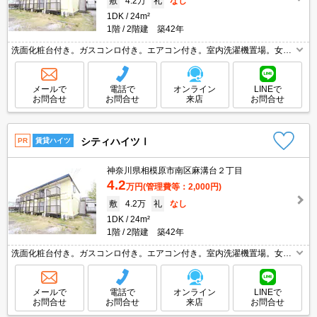
敷
4.2万
礼
なし
1DK
24m²
1階
2階建 築42年
洗面化粧台付き。ガスコンロ付き。エアコン付き。室内洗濯機置場。女性
限定。学生さんにオススメ。「エイブル学割」利用可能物件です。エイブ
ル女子割で仲介手数料家賃の0.55ヶ月分より10％ＯＦＦ。
メールで
電話で
オンライン
LINEで
お問合せ
お問合せ
来店
お問合せ
シティハイツⅠ
PR
賃貸ハイツ
神奈川県相模原市南区麻溝台２丁目
4.2
万円
(管理費等：2,000円)
敷
4.2万
礼
なし
1DK
24m²
1階
2階建 築42年
洗面化粧台付き。ガスコンロ付き。エアコン付き。室内洗濯機置場。女性
限定。学生さんにオススメ。「エイブル学割」利用可能物件です。エイブ
ル女子割で仲介手数料家賃の0.55ヶ月分より10％ＯＦＦ。
メールで
電話で
オンライン
LINEで
お問合せ
お問合せ
来店
お問合せ