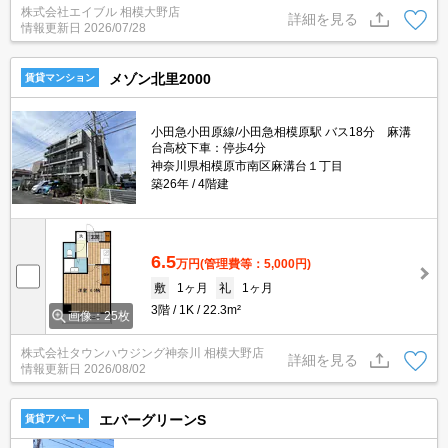
株式会社エイブル 相模大野店
円/年)。新生活のスタートはここから。あなたの新生活応援しま
詳細を見る
情報更新日
2026/07/28
す！。
メゾン北里2000
賃貸マンション
小田急小田原線/小田急相模原駅 バス18分 麻溝
台高校下車：停歩4分
神奈川県相模原市南区麻溝台１丁目
築26年
4階建
6.5
万円
(管理費等：5,000円)
敷
1ヶ月
礼
1ヶ月
3階
1K
22.3m²
画像：25枚
株式会社タウンハウジング神奈川 相模大野店
詳細を見る
情報更新日
2026/08/02
エバーグリーンS
賃貸アパート