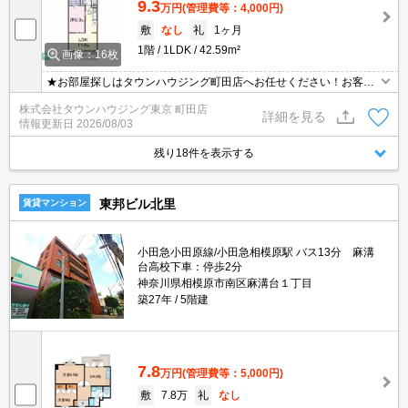
9.3
万円
(管理費等：4,000円)
敷
なし
礼
1ヶ月
1階
1LDK
42.59m²
画像：16枚
★お部屋探しはタウンハウジング町田店へお任せください！お客様
のご条件にピッタリなお部屋をご紹介可能です！！お引越しのプロ
株式会社タウンハウジング東京 町田店
が精一杯お手伝いさせていただきます！！★
詳細を見る
情報更新日
2026/08/03
残り18件を表示する
東邦ビル北里
賃貸マンション
小田急小田原線/小田急相模原駅 バス13分 麻溝
台高校下車：停歩2分
神奈川県相模原市南区麻溝台１丁目
築27年
5階建
7.8
万円
(管理費等：5,000円)
敷
7.8万
礼
なし