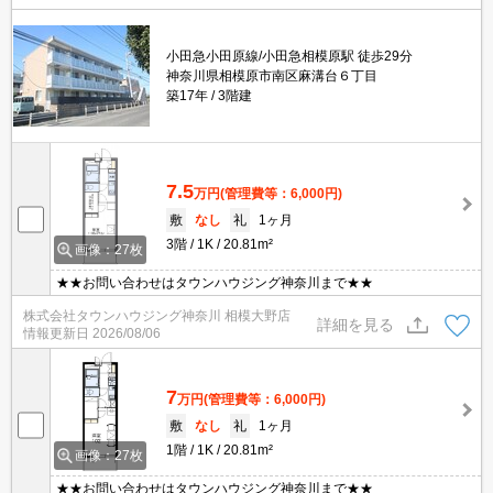
小田急小田原線/小田急相模原駅 徒歩29分
神奈川県相模原市南区麻溝台６丁目
築17年
3階建
7.5
万円
(管理費等：6,000円)
敷
なし
礼
1ヶ月
3階
1K
20.81m²
画像：27枚
★★お問い合わせはタウンハウジング神奈川まで★★
株式会社タウンハウジング神奈川 相模大野店
詳細を見る
情報更新日
2026/08/06
7
万円
(管理費等：6,000円)
敷
なし
礼
1ヶ月
1階
1K
20.81m²
画像：27枚
★★お問い合わせはタウンハウジング神奈川まで★★