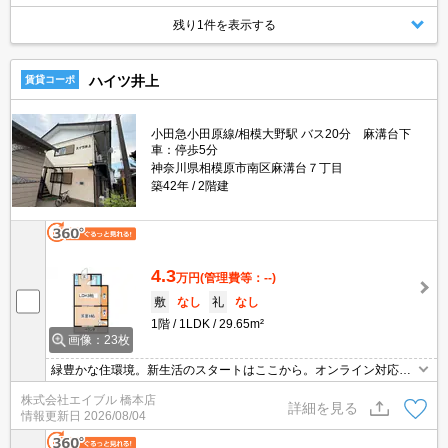
残り1件を表示する
ハイツ井上
賃貸コーポ
小田急小田原線/相模大野駅 バス20分 麻溝台下
車：停歩5分
神奈川県相模原市南区麻溝台７丁目
築42年
2階建
4.3
万円
(管理費等：--)
敷
なし
礼
なし
1階
1LDK
29.65m²
画像：23枚
緑豊かな住環境。新生活のスタートはここから。オンライン対応
可。初期費用・家賃カード払い可。仲介手数料家賃の0.55ヵ月分。
株式会社エイブル 橋本店
J:COM1G Wi-Fi無料。
詳細を見る
情報更新日
2026/08/04