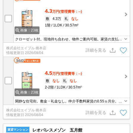
4.3
万円
(管理費等：--)
敷
4.3万
礼
なし
1階
1LDK
30.57m²
画像：23枚
クローゼット付。現地待ち合わせ、物件ご案内可能。家賃の支払で
ポイントたまります（条件あり）。コンビニが近く(422m)買物便
株式会社エイブル 橋本店
利。スーパーへ467m。J:COM1G Wi-Fi無料。
詳細を見る
情報更新日
2026/08/04
4.5
万円
(管理費等：--)
敷
なし
礼
なし
2-2階
1LDK
30.57m²
画像：23枚
閑静な住宅街。敷金・礼金なし。仲介手数料家賃の0.55ヵ月分。初
期費用・家賃カード払い可。J:COM1G Wi-Fi無料。角部屋。洋室へ
株式会社エイブル 橋本店
変更します。
詳細を見る
情報更新日
2026/08/04
レオパレスメゾン 五月館
賃貸マンション