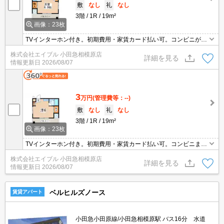
敷
なし
礼
なし
3階
1R
19m²
画像：23枚
TVインターホン付き。初期費用・家賃カード払い可。コンビニが近
く(115m)買物便利。スーパーへ1,100m。病院へ700m。引越指定業
株式会社エイブル 小田急相模原店
者あり。8月14日までにご成約の方、1ヶ月後から家賃発生。
詳細を見る
情報更新日
2026/08/07
3
万円
(管理費等：--)
敷
なし
礼
なし
3階
1R
19m²
画像：23枚
TVインターホン付き。初期費用・家賃カード払い可。コンビニまで
115mはうれしいね。スーパーへ1,100m。病院へ700m。引越指定業
株式会社エイブル 小田急相模原店
者あり。8月14日までにご成約の方、1ヶ月後から家賃発生。
詳細を見る
情報更新日
2026/08/07
ベルヒルズノース
賃貸アパート
小田急小田原線/小田急相模原駅 バス16分 水道