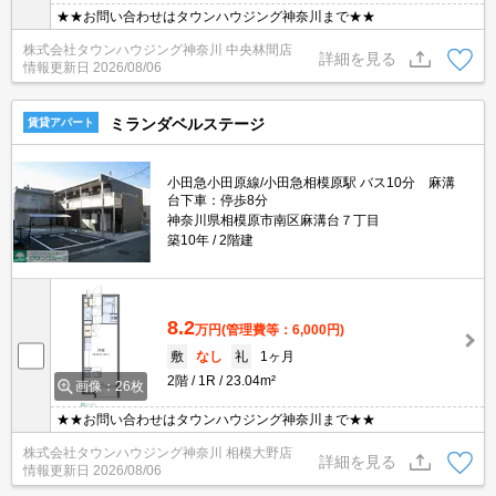
★★お問い合わせはタウンハウジング神奈川まで★★
株式会社タウンハウジング神奈川 中央林間店
詳細を見る
情報更新日
2026/08/06
ミランダベルステージ
賃貸アパート
小田急小田原線/小田急相模原駅 バス10分 麻溝
台下車：停歩8分
神奈川県相模原市南区麻溝台７丁目
築10年
2階建
8.2
万円
(管理費等：6,000円)
敷
なし
礼
1ヶ月
2階
1R
23.04m²
画像：26枚
★★お問い合わせはタウンハウジング神奈川まで★★
株式会社タウンハウジング神奈川 相模大野店
詳細を見る
情報更新日
2026/08/06