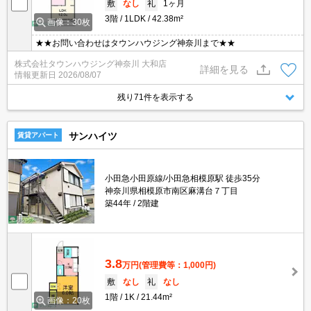
敷
なし
礼
1ヶ月
3階
1LDK
42.38m²
画像：30枚
★★お問い合わせはタウンハウジング神奈川まで★★
株式会社タウンハウジング神奈川 大和店
詳細を見る
情報更新日
2026/08/07
残り71件を表示する
サンハイツ
賃貸アパート
小田急小田原線/小田急相模原駅 徒歩35分
神奈川県相模原市南区麻溝台７丁目
築44年
2階建
3.8
万円
(管理費等：1,000円)
敷
なし
礼
なし
1階
1K
21.44m²
画像：20枚