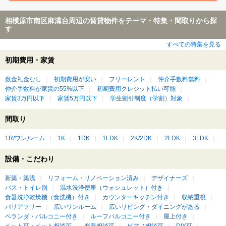
相模原市南区麻溝台周辺の賃貸物件をテーマ・特集・間取りから探
す
すべての特集を見る
初期費用・家賃
敷金礼金なし
初期費用が安い
フリーレント
仲介手数料無料
仲介手数料が家賃の55%以下
初期費用クレジット払い可能
家賃3万円以下
家賃5万円以下
学生割引制度（学割）対象
間取り
1R/ワンルーム
1K
1DK
1LDK
2K/2DK
2LDK
3LDK
設備・こだわり
新築・築浅
リフォーム・リノベーション済み
デザイナーズ
バス・トイレ別
温水洗浄便座（ウォシュレット）付き
食器洗浄乾燥機（食洗機）付き
カウンターキッチン付き
収納重視
バリアフリー
広いワンルーム
広いリビング・ダイニングがある
ベランダ・バルコニー付き
ルーフバルコニー付き
屋上付き
ペット可・ペット相談可
楽器相談可
ピアノ相談可
DIY可