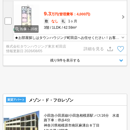
9.3
万円
(管理費等：4,000円)
敷
なし
礼
1ヶ月
3階
1LDK
42.59m²
画像：16枚
★お部屋探しはタウンハウジング町田店へお任せください！お客様
のご条件にピッタリなお部屋をご紹介可能です！！お引越しのプロ
株式会社タウンハウジング東京 町田店
が精一杯お手伝いさせていただきます！！★
詳細を見る
情報更新日
2026/08/05
残り9件を表示する
メゾン・ド・フロレゾン
賃貸アパート
小田急小田原線/小田急相模原駅 バス16分 水道
路下車：停歩4分
神奈川県相模原市南区麻溝台８丁目