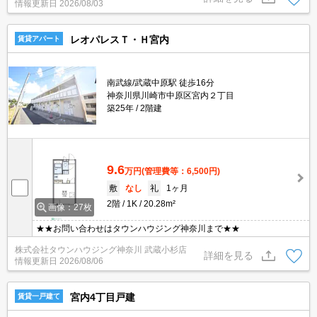
情報更新日
2026/08/03
レオパレスＴ・Ｈ宮内
賃貸アパート
南武線/武蔵中原駅 徒歩16分
神奈川県川崎市中原区宮内２丁目
築25年
2階建
9.6
万円
(管理費等：6,500円)
敷
なし
礼
1ヶ月
2階
1K
20.28m²
画像：27枚
★★お問い合わせはタウンハウジング神奈川まで★★
株式会社タウンハウジング神奈川 武蔵小杉店
詳細を見る
情報更新日
2026/08/06
宮内4丁目戸建
賃貸一戸建て