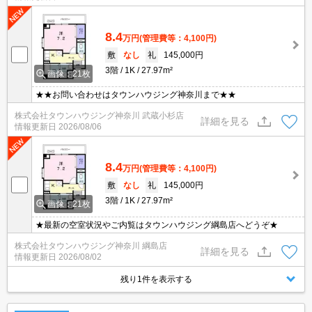
8.4
万円
(管理費等：4,100円)
敷
なし
礼
145,000円
3階
1K
27.97m²
画像：21枚
★★お問い合わせはタウンハウジング神奈川まで★★
株式会社タウンハウジング神奈川 武蔵小杉店
詳細を見る
情報更新日
2026/08/06
8.4
万円
(管理費等：4,100円)
敷
なし
礼
145,000円
3階
1K
27.97m²
画像：21枚
★最新の空室状況やご内覧はタウンハウジング綱島店へどうぞ★
株式会社タウンハウジング神奈川 綱島店
詳細を見る
情報更新日
2026/08/02
残り1件を表示する