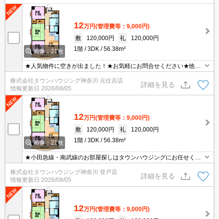
12
万円
(管理費等：9,000円)
敷
120,000円
礼
120,000円
1階
3DK
56.38m²
画像：21枚
★人気物件に空きが出ました！★お気軽にお問合せください★他社
様の物件も含めて気になる物件はまとめてご紹介可能です！★ZOO
株式会社タウンハウジング神奈川 元住吉店
Mでのご相談も承ります★
詳細を見る
情報更新日
2026/08/05
12
万円
(管理費等：9,000円)
敷
120,000円
礼
120,000円
1階
3DK
56.38m²
画像：21枚
★小田急線・南武線のお部屋探しはタウンハウジングにお任せくだ
さい★
株式会社タウンハウジング神奈川 登戸店
詳細を見る
情報更新日
2026/08/05
12
万円
(管理費等：9,000円)