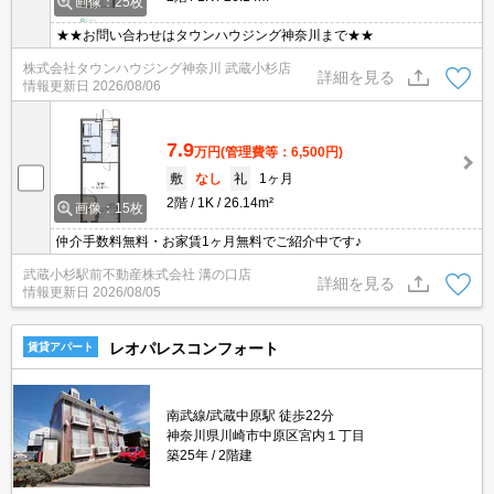
画像：25枚
★★お問い合わせはタウンハウジング神奈川まで★★
株式会社タウンハウジング神奈川 武蔵小杉店
詳細を見る
情報更新日
2026/08/06
7.9
万円
(管理費等：6,500円)
敷
なし
礼
1ヶ月
2階
1K
26.14m²
画像：15枚
仲介手数料無料・お家賃1ヶ月無料でご紹介中です♪
武蔵小杉駅前不動産株式会社 溝の口店
詳細を見る
情報更新日
2026/08/05
レオパレスコンフォート
賃貸アパート
南武線/武蔵中原駅 徒歩22分
神奈川県川崎市中原区宮内１丁目
築25年
2階建