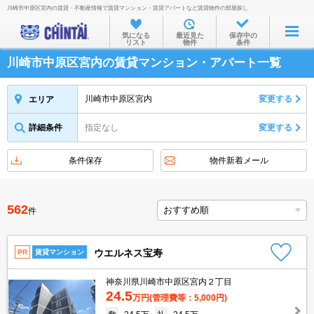
川崎市中原区宮内の賃貸・不動産情報で賃貸マンション・賃貸アパートなど賃貸物件の部屋探し
お部屋を探す
気になる
最近見た
保存中の
リスト
物件
条件
沿線・駅から
川崎市中原区宮内の賃貸マンション・アパート一覧
住所から
家賃相場から
川崎市中原区宮内
変更する
エリア
通勤通学時間から
詳細条件
指定なし
変更する
物件特集から
条件保存
物件新着メール
不動産会社から
TOP
562
件
ウエルネス宝寿
PR
賃貸マンション
神奈川県川崎市中原区宮内２丁目
24.5
万円
(管理費等：5,000円)