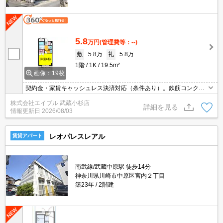
5.8
万円
(管理費等：--)
敷
5.8万
礼
5.8万
1階
1K
19.5m²
画像：19枚
契約金・家賃キャッシュレス決済対応（条件あり）。鉄筋コンクリ
ート造。償却は退去時(1ヵ月)。駅まで平坦。閑静な住宅街。
株式会社エイブル 武蔵小杉店
詳細を見る
情報更新日
2026/08/03
レオパレスレアル
賃貸アパート
南武線/武蔵中原駅 徒歩14分
神奈川県川崎市中原区宮内２丁目
築23年
2階建