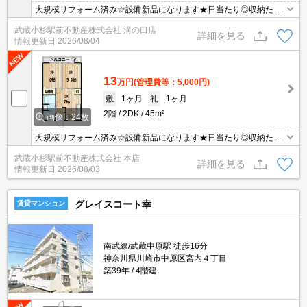
大規模リフォーム済み☆設備新品になります★日当たり◎収納たっ
ぷり★バス停、スーパー、公園が近いです★新婚さんやファミリー
武蔵小杉駅前不動産株式会社 溝の口店
の方にもお勧めです★
詳細を見る
情報更新日
2026/08/04
13
万円
(管理費等：5,000円)
敷
1ヶ月
礼
1ヶ月
2階
2DK
45m²
画像：24枚
大規模リフォーム済み☆設備新品になります★日当たり◎収納たっ
ぷり★バス停、スーパー、公園が近いです★新婚さんやファミリー
武蔵小杉駅前不動産株式会社 本店
の方にもお勧めです★
詳細を見る
情報更新日
2026/08/03
グレイスコート幸
賃貸マンション
南武線/武蔵中原駅 徒歩16分
神奈川県川崎市中原区宮内４丁目
築39年
4階建