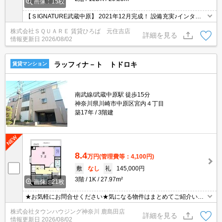
画像：15枚
【ＳIGNATURE武蔵中原】 2021年12月完成！ 設備充実♪インター
ネットも無料で使えます♪
株式会社ＳＱＵＡＲＥ 賃貸ひろば 元住吉店
詳細を見る
情報更新日
2026/08/02
ラッフィナ－ト トドロキ
賃貸マンション
南武線/武蔵中原駅 徒歩15分
神奈川県川崎市中原区宮内４丁目
築17年
3階建
8.4
万円
(管理費等：4,100円)
敷
なし
礼
145,000円
3階
1K
27.97m²
画像：21枚
★お気軽にお問合せください★気になる物件はまとめてご紹介いた
します！★他社様の掲載物件もお取り扱い可能です★ZOOMでのご
株式会社タウンハウジング神奈川 鹿島田店
相談も承ります★
詳細を見る
情報更新日
2026/08/02