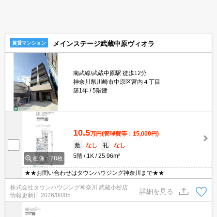
メインステージ武蔵中原ヴィオラ
賃貸マンション
南武線/武蔵中原駅 徒歩12分
神奈川県川崎市中原区宮内４丁目
築1年
5階建
10.5
万円
(管理費等：15,000円)
敷
なし
礼
なし
5階
1K
25.96m²
画像：28枚
★★お問い合わせはタウンハウジング神奈川まで★★
株式会社タウンハウジング神奈川 武蔵小杉店
詳細を見る
情報更新日
2026/08/05