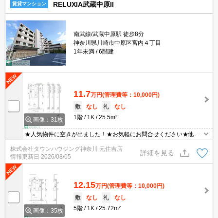
RELUXIA武蔵中原II
賃貸マンション
南武線/武蔵中原駅 徒歩8分
神奈川県川崎市中原区宮内４丁目
1年未満
6階建
11.7
万円
(管理費等：10,000円)
敷
なし
礼
なし
1階
1K
25.5m²
画像：31枚
★人気物件に空きが出ました！★お気軽にお問合せください★他社
様の物件も含めて気になる物件はまとめてご紹介可能です！★ZOO
株式会社タウンハウジング神奈川 元住吉店
Mでのご相談も承ります★
詳細を見る
情報更新日
2026/08/05
12.15
万円
(管理費等：10,000円)
敷
なし
礼
なし
5階
1K
25.72m²
画像：35枚