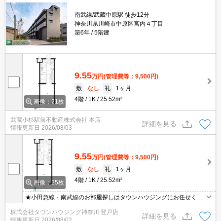
南武線/武蔵中原駅 徒歩12分
神奈川県川崎市中原区宮内４丁目
築6年
5階建
9.55
万円
(管理費等：9,500円)
敷
なし
礼
1ヶ月
4階
1K
25.52m²
画像：21枚
武蔵小杉駅前不動産株式会社 本店
詳細を見る
情報更新日
2026/08/03
9.55
万円
(管理費等：9,500円)
敷
なし
礼
1ヶ月
4階
1K
25.52m²
画像：25枚
★小田急線・南武線のお部屋探しはタウンハウジングにお任せくだ
さい★
株式会社タウンハウジング神奈川 登戸店
詳細を見る
情報更新日
2026/08/02