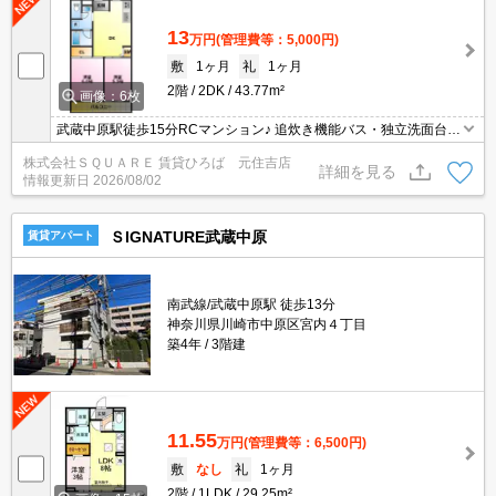
13
万円
(管理費等：5,000円)
敷
1ヶ月
礼
1ヶ月
2階
2DK
43.77m²
画像：6枚
武蔵中原駅徒歩15分RCマンション♪ 追炊き機能バス・独立洗面台・
システムキッチン完備♪
株式会社ＳＱＵＡＲＥ 賃貸ひろば 元住吉店
詳細を見る
情報更新日
2026/08/02
ＳIGNATURE武蔵中原
賃貸アパート
南武線/武蔵中原駅 徒歩13分
神奈川県川崎市中原区宮内４丁目
築4年
3階建
11.55
万円
(管理費等：6,500円)
敷
なし
礼
1ヶ月
2階
1LDK
29.25m²