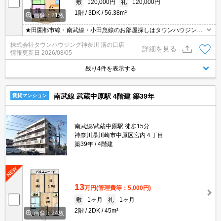
敷
120,000円
礼
120,000円
1階
3DK
56.38m²
画像：21枚
★田園都市線・南武線・小田急線のお部屋探しはタウンハウジング
にお任せください★
株式会社タウンハウジング神奈川 溝の口店
詳細を見る
情報更新日
2026/08/05
残り4件を表示する
南武線 武蔵中原駅 4階建 築39年
賃貸マンション
南武線/武蔵中原駅 徒歩15分
神奈川県川崎市中原区宮内４丁目
築39年
4階建
13
万円
(管理費等：5,000円)
敷
1ヶ月
礼
1ヶ月
2階
2DK
45m²
画像：24枚