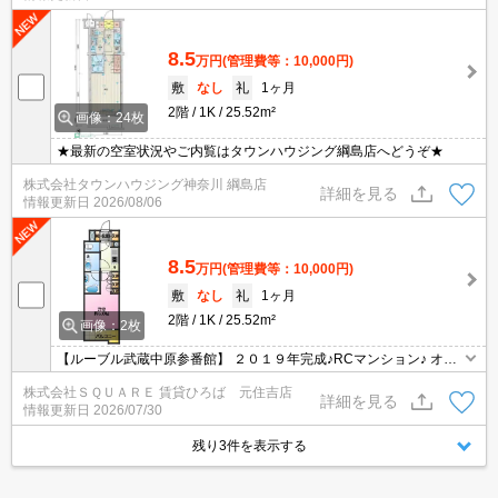
8.5
万円
(管理費等：10,000円)
敷
なし
礼
1ヶ月
2階
1K
25.52m²
画像：24枚
★最新の空室状況やご内覧はタウンハウジング綱島店へどうぞ★
株式会社タウンハウジング神奈川 綱島店
詳細を見る
情報更新日
2026/08/06
8.5
万円
(管理費等：10,000円)
敷
なし
礼
1ヶ月
2階
1K
25.52m²
画像：2枚
【ルーブル武蔵中原参番館】 ２０１９年完成♪RCマンション♪ オー
トロック・宅配ボックス完備♪
株式会社ＳＱＵＡＲＥ 賃貸ひろば 元住吉店
詳細を見る
情報更新日
2026/07/30
残り3件を表示する