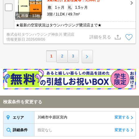
敷
1ヶ月
礼
1.5ヶ月
3階
1LDK
49.7m²
画像：13枚
★最新の空室状況はタウンハウジング鷺沼店まで★
株式会社タウンハウジング神奈川 鷺沼店
詳細を見る
情報更新日
2026/08/06
1
2
3
検索条件を変更する
川崎市中原区宮内
変更する
エリア
詳細条件
指定なし
変更する