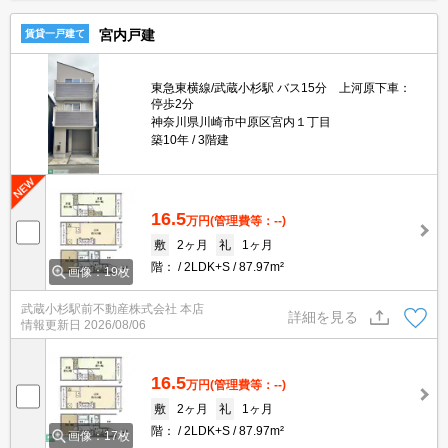
宮内戸建
賃貸一戸建て
東急東横線/武蔵小杉駅 バス15分 上河原下車：
停歩2分
神奈川県川崎市中原区宮内１丁目
築10年
3階建
16.5
万円
(管理費等：--)
敷
2ヶ月
礼
1ヶ月
階：
2LDK+S
87.97m²
画像：19枚
武蔵小杉駅前不動産株式会社 本店
詳細を見る
情報更新日
2026/08/06
16.5
万円
(管理費等：--)
敷
2ヶ月
礼
1ヶ月
階：
2LDK+S
87.97m²
画像：17枚