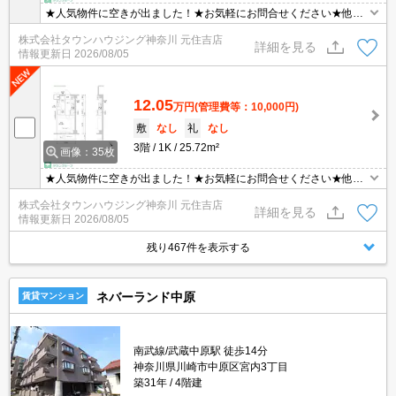
★人気物件に空きが出ました！★お気軽にお問合せください★他社
様の物件も含めて気になる物件はまとめてご紹介可能です！★ZOO
株式会社タウンハウジング神奈川 元住吉店
Mでのご相談も承ります★
詳細を見る
情報更新日
2026/08/05
12.05
万円
(管理費等：10,000円)
敷
なし
礼
なし
3階
1K
25.72m²
画像：35枚
★人気物件に空きが出ました！★お気軽にお問合せください★他社
様の物件も含めて気になる物件はまとめてご紹介可能です！★ZOO
株式会社タウンハウジング神奈川 元住吉店
Mでのご相談も承ります★
詳細を見る
情報更新日
2026/08/05
残り467件を表示する
ネバーランド中原
賃貸マンション
南武線/武蔵中原駅 徒歩14分
神奈川県川崎市中原区宮内3丁目
築31年
4階建