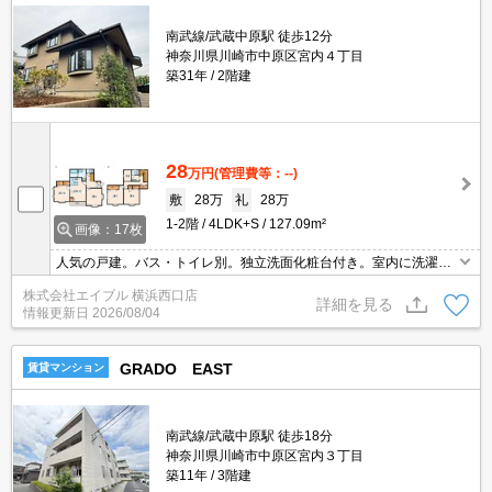
南武線/武蔵中原駅 徒歩12分
神奈川県川崎市中原区宮内４丁目
築31年
2階建
28
万円
(管理費等：--)
敷
28万
礼
28万
1-2階
4LDK+S
127.09m²
画像：17枚
人気の戸建。バス・トイレ別。独立洗面化粧台付き。室内に洗濯機
置場あり。駐車場付。オンライン内見相談可。住環境、あなたの目
株式会社エイブル 横浜西口店
でお確かめください。
詳細を見る
情報更新日
2026/08/04
GRADO EAST
賃貸マンション
南武線/武蔵中原駅 徒歩18分
神奈川県川崎市中原区宮内３丁目
築11年
3階建