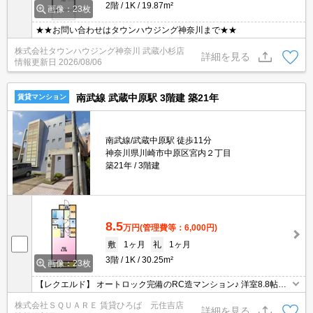
2階
1K
19.87m²
画像：23枚
★★お問い合わせはタウンハウジング神奈川まで★★
株式会社タウンハウジング神奈川 武蔵小杉店
詳細を見る
情報更新日
2026/08/06
南武線 武蔵中原駅 3階建 築21年
賃貸マンション
南武線/武蔵中原駅 徒歩11分
神奈川県川崎市中原区宮内２丁目
築21年
3階建
8.5
万円
(管理費等：6,000円)
敷
1ヶ月
礼
1ヶ月
3階
1K
30.25m²
画像：23枚
【レクエルド】 オートロック完備のRC造マンション♪ 洋室8.8帖で
広々♪ 浴室乾燥☆宅配ボックス☆
株式会社ＳＱＵＡＲＥ 賃貸ひろば 元住吉店
詳細を見る