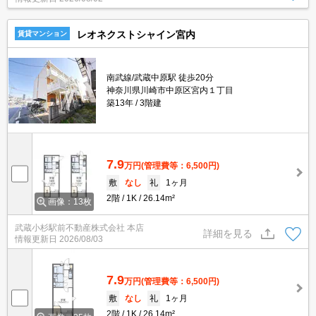
レオネクストシャイン宮内
賃貸マンション
南武線/武蔵中原駅 徒歩20分
神奈川県川崎市中原区宮内１丁目
築13年
3階建
7.9
万円
(管理費等：6,500円)
敷
なし
礼
1ヶ月
2階
1K
26.14m²
画像：13枚
武蔵小杉駅前不動産株式会社 本店
詳細を見る
情報更新日
2026/08/03
7.9
万円
(管理費等：6,500円)
敷
なし
礼
1ヶ月
2階
1K
26.14m²