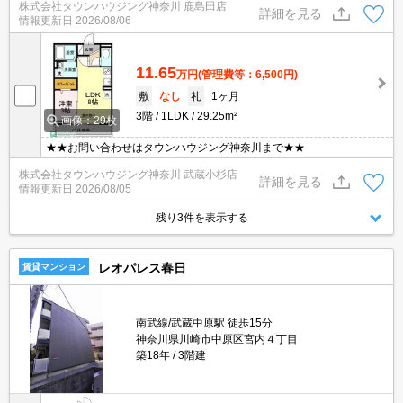
株式会社タウンハウジング神奈川 鹿島田店
もお取り扱い可能です★ZOOMでのご相談も承ります★★★お問い
詳細を見る
情報更新日
2026/08/06
合わせはタウンハウジング神奈川まで★★
11.65
万円
(管理費等：6,500円)
敷
なし
礼
1ヶ月
3階
1LDK
29.25m²
画像：29枚
★★お問い合わせはタウンハウジング神奈川まで★★
株式会社タウンハウジング神奈川 武蔵小杉店
詳細を見る
情報更新日
2026/08/05
残り3件を表示する
レオパレス春日
賃貸マンション
南武線/武蔵中原駅 徒歩15分
神奈川県川崎市中原区宮内４丁目
築18年
3階建