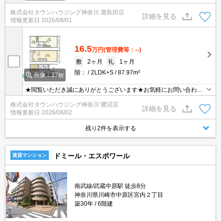
株式会社タウンハウジング神奈川 鹿島田店
詳細を見る
情報更新日
2026/08/01
16.5
万円
(管理費等：--)
敷
2ヶ月
礼
1ヶ月
階：
2LDK+S
87.97m²
画像：17枚
★閲覧いただき誠にありがとうございます★お気軽にお問い合わせ
ください★
株式会社タウンハウジング神奈川 鷺沼店
詳細を見る
情報更新日
2026/08/02
残り2件を表示する
ドミール・エスポワール
賃貸マンション
南武線/武蔵中原駅 徒歩8分
神奈川県川崎市中原区宮内２丁目
築30年
6階建