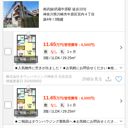
南武線/武蔵中原駅 徒歩10分
神奈川県川崎市中原区宮内４丁目
築4年
3階建
11.65
万円
(管理費等：6,500円)
敷
なし
礼
1ヶ月
3階
1LDK
29.25m²
画像：29枚
★人気物件に空きが出ました！★お気軽にお問合せください★他社
様の物件も含めて気になる物件はまとめてご紹介可能です！★ZOO
株式会社タウンハウジング神奈川 元住吉店
Mでのご相談も承ります★
詳細を見る
情報更新日
2026/08/02
11.65
万円
(管理費等：6,500円)
敷
なし
礼
1ヶ月
3階
1LDK
29.25m²
画像：29枚
★ご相談はタウンハウジング鹿島田へ★お気軽にお問合せください
★気になる物件はまとめてご紹介いたします！★他社様の掲載物件