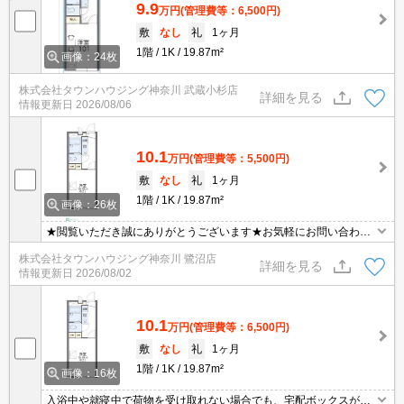
9.9
万円
(管理費等：6,500円)
敷
なし
礼
1ヶ月
1階
1K
19.87m²
画像：24枚
株式会社タウンハウジング神奈川 武蔵小杉店
詳細を見る
情報更新日
2026/08/06
10.1
万円
(管理費等：5,500円)
敷
なし
礼
1ヶ月
1階
1K
19.87m²
画像：26枚
★閲覧いただき誠にありがとうございます★お気軽にお問い合わせ
ください★
株式会社タウンハウジング神奈川 鷺沼店
詳細を見る
情報更新日
2026/08/02
10.1
万円
(管理費等：6,500円)
敷
なし
礼
1ヶ月
1階
1K
19.87m²
画像：16枚
入浴中や就寝中で荷物を受け取れない場合でも、宅配ボックスがあ