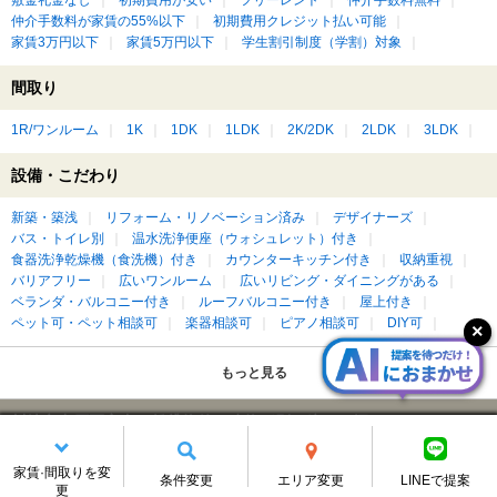
敷金礼金なし
初期費用が安い
フリーレント
仲介手数料無料
仲介手数料が家賃の55%以下
初期費用クレジット払い可能
家賃3万円以下
家賃5万円以下
学生割引制度（学割）対象
間取り
1R/ワンルーム
1K
1DK
1LDK
2K/2DK
2LDK
3LDK
設備・こだわり
新築・築浅
リフォーム・リノベーション済み
デザイナーズ
バス・トイレ別
温水洗浄便座（ウォシュレット）付き
食器洗浄乾燥機（食洗機）付き
カウンターキッチン付き
収納重視
バリアフリー
広いワンルーム
広いリビング・ダイニングがある
ベランダ・バルコニー付き
ルーフバルコニー付き
屋上付き
ペット可・ペット相談可
楽器相談可
ピアノ相談可
DIY可
もっと見る
川崎市中原区宮内の賃貸物件を建物種別に絞って探す
家賃·間取りを変
アパート
条件変更
エリア変更
LINEで提案
更