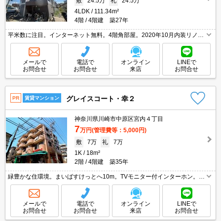
敷
24.5万
礼
24.5万
4LDK
111.34m²
4階
4階建 築27年
平米数に注目。インターネット無料。4階角部屋。2020年10月内装リノベ
ーション済。家賃の支払でポイントたまります（条件あり）。すぐ内見で
きます。詳細はお問い合わせください。引越指定業者あり。
メールで
電話で
オンライン
LINEで
お問合せ
お問合せ
来店
お問合せ
グレイスコート・幸２
PR
賃貸マンション
神奈川県川崎市中原区宮内４丁目
7
万円
(管理費等：5,000円)
敷
7万
礼
7万
1K
18m²
2階
4階建 築35年
緑豊かな住環境。まいばすけっとへ10m。TVモニター付インターホン。駅
まで平坦。家賃の支払でポイントたまります（条件あり）。
メールで
電話で
オンライン
LINEで
お問合せ
お問合せ
来店
お問合せ