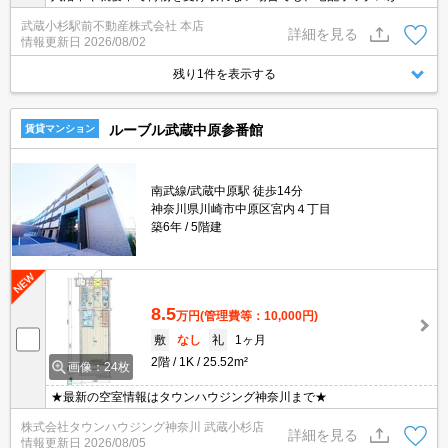
れば再配達せずに受け取ることができます。外干しできない時も居
武蔵小杉駅前不動産株式会社 本店
室の一部を物干しスペースにしなくて済む、浴室乾燥機がありま
詳細を見る
情報更新日
2026/08/02
す。ロフトがあることでそのスペースを自分の目的に合わせて有効
活用できます。電気コンロが付いています。こちらの物件はアパー
残り1件を表示する
トです。
ルーブル武蔵中原参番館
賃貸マンション
南武線/武蔵中原駅 徒歩14分
神奈川県川崎市中原区宮内４丁目
築6年
5階建
8.5
万円
(管理費等：10,000円)
敷
なし
礼
1ヶ月
2階
1K
25.52m²
画像：24枚
★最新の空室情報はタウンハウジング神奈川まで★
株式会社タウンハウジング神奈川 武蔵小杉店
詳細を見る
情報更新日
2026/08/05