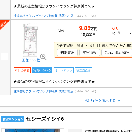
★最新の空室情報はタウンハウジング神奈川まで★
株式会社タウンハウジング神奈川 武蔵小杉店
(044-739-1070)
9.85
なし
万円
5階
1ヶ月
2
15,000円
1分で完結！聞きたい項目を選んでかんたん無
初期費用
空室情報
これと似た物件
画像：22枚
本日の新着
写真いろいろ
オートロック
独立洗面台
★最新の空室情報はタウンハウジング神奈川まで★
株式会社タウンハウジング神奈川 武蔵小杉店
(044-739-1070)
残り9件を表示する
セシーズイシイ6
賃貸マンション
神奈川県川崎市中原区下新城