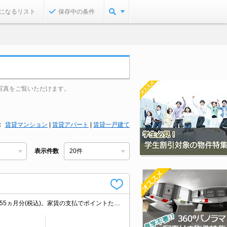
になるリスト
保存中の条件
写真をご覧いただけます。
賃貸マンション
|
賃貸アパート
|
賃貸一戸建て
表示件数
契約金・家賃クレジットカード払い可（ポイント還元あり）。仲介手数料家賃の0.55ヵ月分(税込)。家賃の支払でポイントたまります（条件あり）。オール電化。3階角部屋。