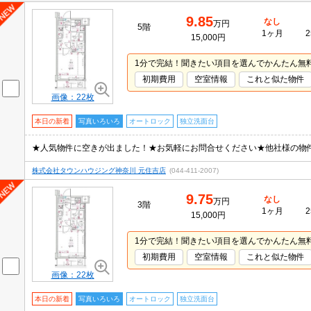
9.85
なし
万円
5階
1ヶ月
2
15,000円
1分で完結！聞きたい項目を選んでかんたん無
初期費用
空室情報
これと似た物件
画像：22枚
本日の新着
写真いろいろ
オートロック
独立洗面台
株式会社タウンハウジング神奈川 元住吉店
(044-411-2007)
9.75
なし
万円
3階
1ヶ月
2
15,000円
1分で完結！聞きたい項目を選んでかんたん無
初期費用
空室情報
これと似た物件
画像：22枚
本日の新着
写真いろいろ
オートロック
独立洗面台