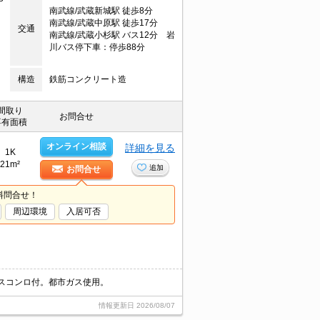
南武線/武蔵新城駅 徒歩8分
南武線/武蔵中原駅 徒歩17分
交通
南武線/武蔵小杉駅 バス12分 岩
川バス停下車：停歩88分
構造
鉄筋コンクリート造
間取り
お問合せ
専有面積
オンライン相談
詳細を見る
1K
21m²
追加
お問合せ
料問合せ！
周辺環境
入居可否
ガスコンロ付。都市ガス使用。
情報更新日
2026/08/07