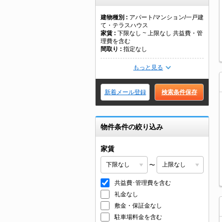
建物種別
アパート/マンション/一戸建
て・テラスハウス
家賃
下限なし ~ 上限なし 共益費・管
理費を含む
間取り
指定なし
もっと見る
新着メール登録
検索条件保存
物件条件の絞り込み
家賃
〜
共益費･管理費を含む
礼金なし
敷金・保証金なし
駐車場料金を含む