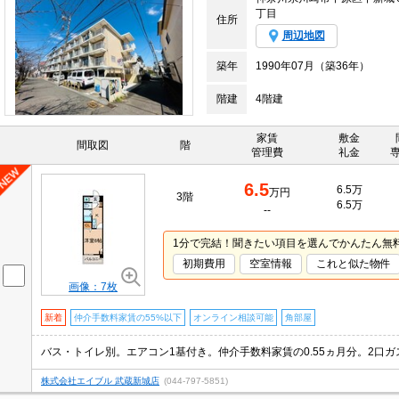
丁目
住所
周辺地図
築年
1990年07月（築36年）
階建
4階建
家賃
敷金
間取図
階
管理費
礼金
6.5
6.5万
万円
3階
6.5万
--
1分で完結！聞きたい項目を選んでかんたん無
初期費用
空室情報
これと似た物件
画像：7枚
新着
仲介手数料家賃の55%以下
オンライン相談可能
角部屋
バス・トイレ別。エアコン1基付き。仲介手数料家賃の0.55ヵ月分。2口
株式会社エイブル 武蔵新城店
(044-797-5851)