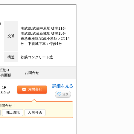
２
南武線/武蔵中原駅 徒歩11分
南武線/武蔵新城駅 徒歩15分
交通
東急東横線/武蔵小杉駅 バス14
分 下新城下車：停歩1分
構造
鉄筋コンクリート造
間取り
お問合せ
専有面積
詳細を見る
1R
お問合せ
28.9m²
追加
料問合せ！
周辺環境
入居可否