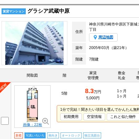
グラシア武蔵中原
賃貸マンション
神奈川県川崎市中原区下新城
丁目
住所
周辺地図
築年
2005年03月（築21年）
階建
7階建
家賃
敷金
間取図
階
管理費
礼金
8.3
1ヶ月
万円
5階
1ヶ月
5,000円
1分で完結！聞きたい項目を選んでかんたん無
初期費用
空室情報
これと似た物件
画像：22枚
新着
写真いろいろ
南向き
オートロック
独立洗面台