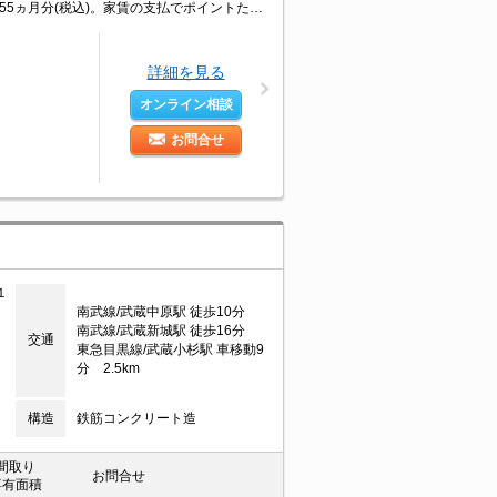
契約金・家賃クレジットカード払い可（ポイント還元あり）。仲介手数料家賃の0.55ヵ月分(税込)。家賃の支払でポイントたまります（条件あり）。オール電化。3階角部屋。
詳細を見る
オンライン相談
お問合せ
１
南武線/武蔵中原駅 徒歩10分
南武線/武蔵新城駅 徒歩16分
交通
東急目黒線/武蔵小杉駅 車移動9
分 2.5km
構造
鉄筋コンクリート造
間取り
お問合せ
専有面積