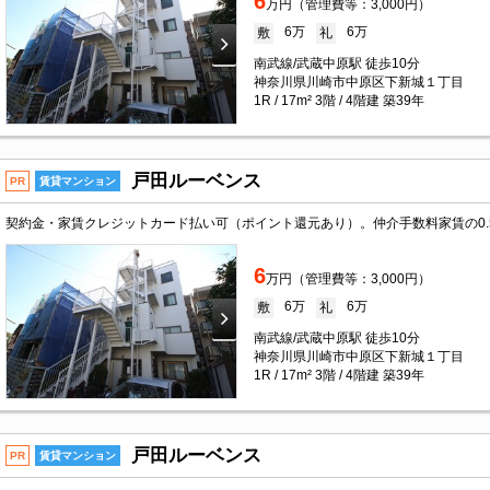
6
万円（管理費等：3,000円）
6万
6万
敷
礼
南武線/武蔵中原駅 徒歩10分
神奈川県川崎市中原区下新城１丁目
1R / 17m² 3階 / 4階建 築39年
戸田ルーベンス
PR
賃貸マンション
6
万円（管理費等：3,000円）
6万
6万
敷
礼
南武線/武蔵中原駅 徒歩10分
神奈川県川崎市中原区下新城１丁目
1R / 17m² 3階 / 4階建 築39年
戸田ルーベンス
PR
賃貸マンション