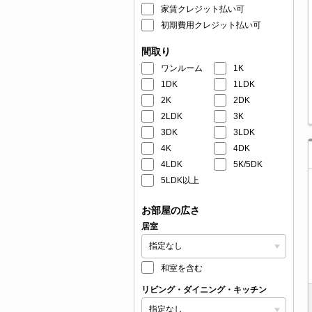
家賃クレジット払い可
初期費用クレジット払い可
間取り
ワンルーム
1K
1DK
1LDK
2K
2DK
2LDK
3K
3DK
3LDK
4K
4DK
4LDK
5K/5DK
5LDK以上
お部屋の広さ
居室
和室を含む
リビング・ダイニング・キッチン