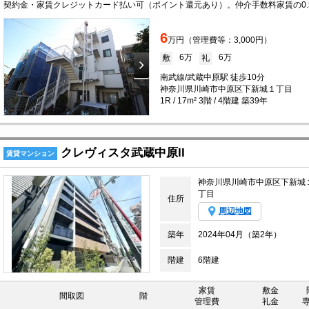
6
万円（管理費等：3,000円）
6万
6万
敷
礼
南武線/武蔵中原駅 徒歩10分
神奈川県川崎市中原区下新城１丁目
1R / 17m² 3階 / 4階建 築39年
クレヴィスタ武蔵中原II
賃貸マンション
神奈川県川崎市中原区下新城
丁目
住所
周辺地図
築年
2024年04月（築2年）
階建
6階建
家賃
敷金
間取図
階
管理費
礼金