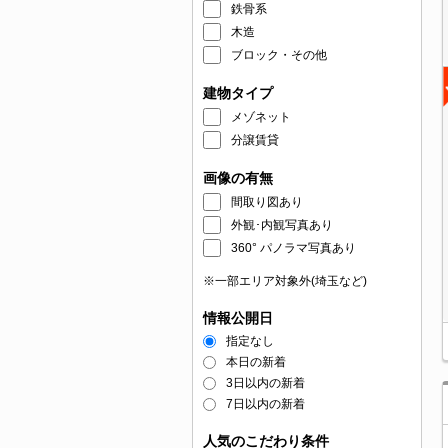
鉄骨系
木造
ブロック・その他
建物タイプ
メゾネット
分譲賃貸
画像の有無
間取り図あり
外観･内観写真あり
360° パノラマ写真あり
※一部エリア対象外(埼玉など)
情報公開日
指定なし
本日の新着
3日以内の新着
7日以内の新着
人気のこだわり条件