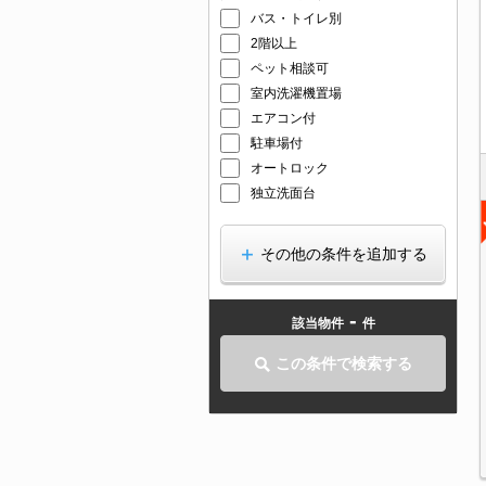
バス・トイレ別
2階以上
ペット相談可
室内洗濯機置場
エアコン付
駐車場付
オートロック
独立洗面台
その他の条件を追加する
-
該当物件
件
この条件で検索する