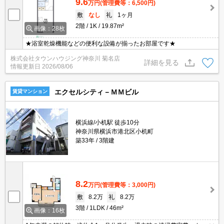
9.6
万円
(管理費等：6,500円)
敷
なし
礼
1ヶ月
2階
1K
19.87m²
画像：28枚
★浴室乾燥機能などの便利な設備が揃ったお部屋です★
株式会社タウンハウジング神奈川 菊名店
詳細を見る
情報更新日
2026/08/06
エクセルシティ－ＭＭビル
賃貸マンション
横浜線/小机駅 徒歩10分
神奈川県横浜市港北区小机町
築33年
3階建
8.2
万円
(管理費等：3,000円)
敷
8.2万
礼
8.2万
3階
1LDK
46m²
画像：16枚