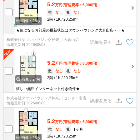
5.2
万円
(管理費等：6,000円)
敷
なし
礼
なし
2階
1K
20.25m²
画像：26枚
★気になるお部屋の最新状況はタウンハウジング大倉山店へ！★
株式会社タウンハウジング神奈川 大倉山店
詳細を見る
情報更新日
2026/08/08
5.2
万円
(管理費等：6,000円)
敷
なし
礼
なし
2階
1K
20.25m²
画像：24枚
嬉しい無料インターネット付き物件★
株式会社タウンハウジング神奈川 センター南店
詳細を見る
情報更新日
2026/08/08
5.2
万円
(管理費等：6,000円)
敷
なし
礼
1ヶ月
2階
1K
20.25m²
画像：26枚