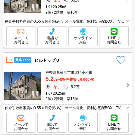
敷
なし
礼
5.2万
1K
20.25m²
2階
2階建 築15年
仲介手数料家賃の0.55ヵ月分(税込)。オール電化。便利な宅配BOX。TVモ
ニターホン有。2口システムキッチン。角部屋。追い焚き機能付きバス。
温水洗浄便座付き。浴室乾燥機付。駐輪場有。室内物干しあり。
メールで
電話で
オンライン
LINEで
お問合せ
お問合せ
来店
お問合せ
ヒルトップＵ
PR
賃貸ハイツ
神奈川県横浜市港北区小机町
5.2
万円
(管理費等：6,000円)
敷
なし
礼
5.2万
1K
20.25m²
2階
2階建 築15年
仲介手数料家賃の0.55ヵ月分(税込)。オール電化。便利な宅配BOX。TVモ
ニターホン有。2口システムキッチン。角部屋。追い焚き機能付きバス。
温水洗浄便座付き。浴室乾燥機付。駐輪場有。室内物干しあり。
メールで
電話で
オンライン
LINEで
お問合せ
お問合せ
来店
お問合せ