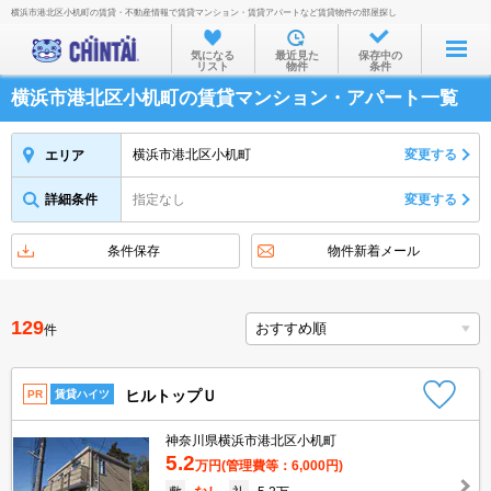
横浜市港北区小机町の賃貸・不動産情報で賃貸マンション・賃貸アパートなど賃貸物件の部屋探し
お部屋を探す
気になる
最近見た
保存中の
リスト
物件
条件
沿線・駅から
横浜市港北区小机町の賃貸マンション・アパート一覧
住所から
家賃相場から
横浜市港北区小机町
変更する
エリア
通勤通学時間から
詳細条件
指定なし
変更する
物件特集から
条件保存
物件新着メール
不動産会社から
TOP
129
件
ヒルトップＵ
PR
賃貸ハイツ
神奈川県横浜市港北区小机町
5.2
万円
(管理費等：6,000円)