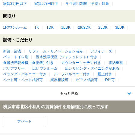
家賃3万円以下
家賃5万円以下
学生割引制度（学割）対象
間取り
1R/ワンルーム
1K
1DK
1LDK
2K/2DK
2LDK
3LDK
設備・こだわり
新築・築浅
リフォーム・リノベーション済み
デザイナーズ
バス・トイレ別
温水洗浄便座（ウォシュレット）付き
食器洗浄乾燥機（食洗機）付き
カウンターキッチン付き
収納重視
バリアフリー
広いワンルーム
広いリビング・ダイニングがある
ベランダ・バルコニー付き
ルーフバルコニー付き
屋上付き
ペット可・ペット相談可
楽器相談可
ピアノ相談可
DIY可
もっと見る
横浜市港北区小机町の賃貸物件を建物種別に絞って探す
アパート