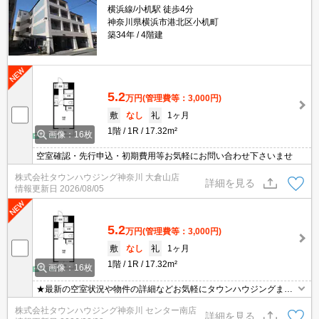
横浜線/小机駅 徒歩4分
神奈川県横浜市港北区小机町
築34年
4階建
5.2
万円
(管理費等：3,000円)
敷
なし
礼
1ヶ月
1階
1R
17.32m²
画像：16枚
空室確認・先行申込・初期費用等お気軽にお問い合わせ下さいませ
株式会社タウンハウジング神奈川 大倉山店
詳細を見る
情報更新日
2026/08/05
5.2
万円
(管理費等：3,000円)
敷
なし
礼
1ヶ月
1階
1R
17.32m²
画像：16枚
★最新の空室状況や物件の詳細などお気軽にタウンハウジングまで
お問い合わせください★
株式会社タウンハウジング神奈川 センター南店
詳細を見る