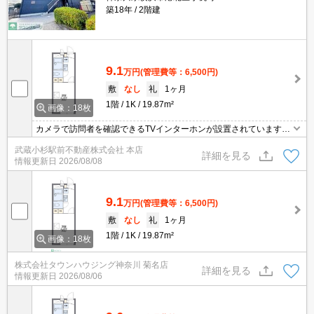
築18年
2階建
9.1
万円
(管理費等：6,500円)
敷
なし
礼
1ヶ月
1階
1K
19.87m²
画像：18枚
カメラで訪問者を確認できるTVインターホンが設置されています。
雨の日など外に干せない時でも部屋干し特有の臭いを防げる、浴室
武蔵小杉駅前不動産株式会社 本店
乾燥機を設置しております。バストイレ別なので浴室のスペースを
詳細を見る
情報更新日
2026/08/08
広く使えます。こちらは駐輪場付きの物件です。電気コンロをご利
用いただけるアパートです。家賃を10万円以下に抑えることができ
ます。
9.1
万円
(管理費等：6,500円)
敷
なし
礼
1ヶ月
1階
1K
19.87m²
画像：18枚
株式会社タウンハウジング神奈川 菊名店
詳細を見る
情報更新日
2026/08/06