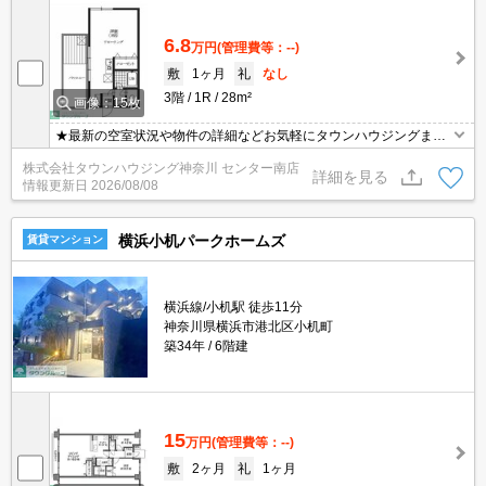
6.8
万円
(管理費等：--)
敷
1ヶ月
礼
なし
3階
1R
28m²
画像：15枚
★最新の空室状況や物件の詳細などお気軽にタウンハウジングまで
お問い合わせください★
株式会社タウンハウジング神奈川 センター南店
詳細を見る
情報更新日
2026/08/08
横浜小机パークホームズ
賃貸マンション
横浜線/小机駅 徒歩11分
神奈川県横浜市港北区小机町
築34年
6階建
15
万円
(管理費等：--)
敷
2ヶ月
礼
1ヶ月