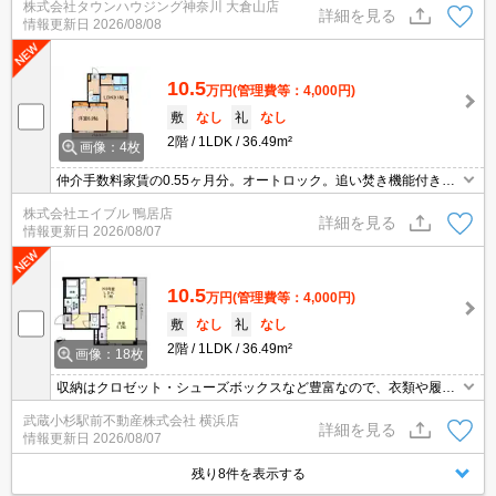
株式会社タウンハウジング神奈川 大倉山店
詳細を見る
情報更新日
2026/08/08
10.5
万円
(管理費等：4,000円)
敷
なし
礼
なし
2階
1LDK
36.49m²
画像：4枚
仲介手数料家賃の0.55ヶ月分。オートロック。追い焚き機能付きバ
ス。口座振替手数料660円/月。違約金有（2年未満総賃料1ヶ月分、
株式会社エイブル 鴨居店
1年未満2ヶ月）。最寄り駅まで徒歩3分！。退去時の清掃費実費。
詳細を見る
情報更新日
2026/08/07
10.5
万円
(管理費等：4,000円)
敷
なし
礼
なし
2階
1LDK
36.49m²
画像：18枚
収納はクロゼット・シューズボックスなど豊富なので、衣類や履き
物の整理がしやすく便利です。室内設備は洗面所独立・浴室乾燥機
武蔵小杉駅前不動産株式会社 横浜店
など充実した設備を備え付けています。セキュリティ面は、TVイン
詳細を見る
情報更新日
2026/08/07
ターホン・オートロックなど充実しているので安心して生活できま
す。2駅利用可能なので、用途や行き先に応じて経路を選択できま
残り8件を表示する
す。