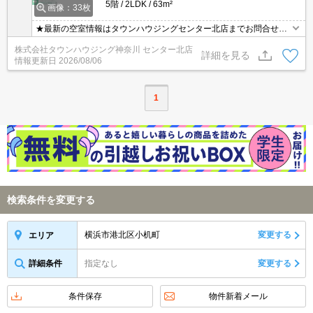
5階
2LDK
63m²
画像：33枚
★最新の空室情報はタウンハウジングセンター北店までお問合せく
ださい★
株式会社タウンハウジング神奈川 センター北店
詳細を見る
情報更新日
2026/08/06
1
検索条件を変更する
横浜市港北区小机町
変更する
エリア
詳細条件
指定なし
変更する
条件保存
物件新着メール