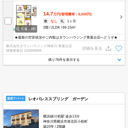
14.7
万円
(管理費等：6,000円)
敷
なし
礼
1ヶ月
2階
2LDK
69.15m²
画像：9枚
★最新の空室状況やご内覧はタウンハウジング青葉台店へどうぞ★
株式会社タウンハウジング神奈川 青葉台店
詳細を見る
情報更新日
2026/08/06
残り76件を表示する
レオパレススプリング ガーデン
賃貸アパート
横浜線/小机駅 徒歩13分
神奈川県横浜市港北区小机町
築20年
2階建