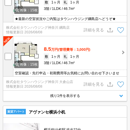
敷
1ヶ月
礼
1ヶ月
3階
1LDK
46.7m²
画像：15枚
★最新の空室状況やご内覧はタウンハウジング綱島店へどうぞ★
株式会社タウンハウジング神奈川 綱島店
詳細を見る
情報更新日
2026/08/08
8.5
万円
(管理費等：3,000円)
敷
1ヶ月
礼
1ヶ月
3階
1LDK
46.7m²
画像：15枚
空室確認・先行申込・初期費用等お気軽にお問い合わせ下さいませ
株式会社タウンハウジング神奈川 大倉山店
詳細を見る
情報更新日
2026/08/08
残り1件を表示する
アヴァンセ横浜小机
賃貸アパート
横浜線/小机駅 徒歩22分