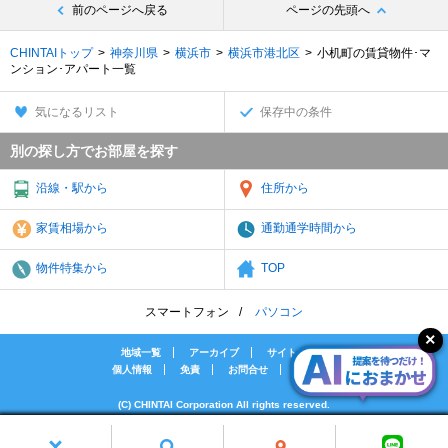
前のページへ戻る
ページの先頭へ
CHINTAIトップ
神奈川県
横浜市
横浜市港北区
小机町の賃貸物件･マ
ンション･アパート一覧
気になるリスト
保存中の条件
別の探し方でお部屋を探す
沿線・駅から
住所から
家賃相場から
通勤通学時間から
物件特集から
TOP
スマートフォン
パソコン
地域一覧
アーカイブ
サイトマップ
個人情報
免責
お問合せ
会社案内
(C) CHINTAI Corporation All rights reserved.
[PR]賃貸物件の疑問解決！教えてエイブルAGENT