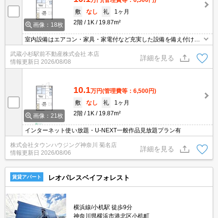
敷
なし
礼
1ヶ月
2階
1K
19.87m²
画像：18枚
室内設備はエアコン・家具・家電付など充実した設備を備え付けて
います。新しい生活のスタートにおすすめなのが、こちらのアパー
武蔵小杉駅前不動産株式会社 本店
トです。設備条件が充実した月々10.1万円台のお部屋です。一人暮
詳細を見る
情報更新日
2026/08/08
らしで料理もできるキッチンが快適な1K。パソコンが使える快適な
生活、インターネットの回線を導入。
10.1
万円
(管理費等：6,500円)
敷
なし
礼
1ヶ月
2階
1K
19.87m²
画像：21枚
インターネット使い放題・U-NEXT一般作品見放題プラン有
株式会社タウンハウジング神奈川 菊名店
詳細を見る
情報更新日
2026/08/06
レオパレスベイフォレスト
賃貸アパート
横浜線/小机駅 徒歩9分
神奈川県横浜市港北区小机町