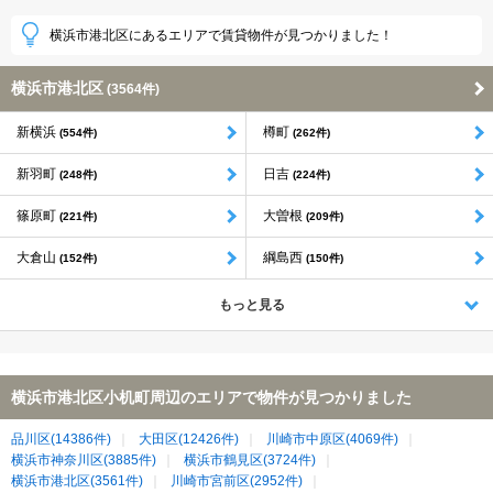
横浜市港北区にあるエリアで賃貸物件が見つかりました！
横浜市港北区
(3564件)
新横浜
樽町
(554件)
(262件)
新羽町
日吉
(248件)
(224件)
篠原町
大曽根
(221件)
(209件)
大倉山
綱島西
(152件)
(150件)
もっと見る
横浜市港北区小机町周辺のエリアで物件が見つかりました
品川区(14386件)
大田区(12426件)
川崎市中原区(4069件)
横浜市神奈川区(3885件)
横浜市鶴見区(3724件)
横浜市港北区(3561件)
川崎市宮前区(2952件)