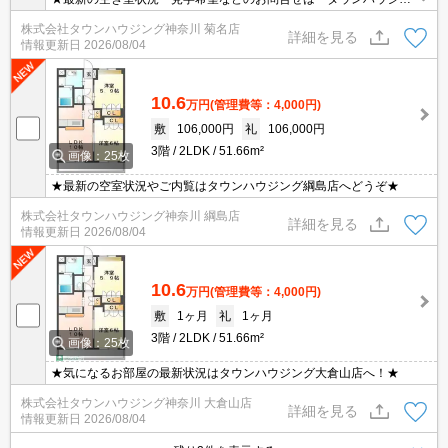
グまでお気軽に♪★
株式会社タウンハウジング神奈川 菊名店
詳細を見る
情報更新日
2026/08/04
10.6
万円
(管理費等：4,000円)
敷
106,000円
礼
106,000円
3階
2LDK
51.66m²
画像：25枚
★最新の空室状況やご内覧はタウンハウジング綱島店へどうぞ★
株式会社タウンハウジング神奈川 綱島店
詳細を見る
情報更新日
2026/08/04
10.6
万円
(管理費等：4,000円)
敷
1ヶ月
礼
1ヶ月
3階
2LDK
51.66m²
画像：25枚
★気になるお部屋の最新状況はタウンハウジング大倉山店へ！★
株式会社タウンハウジング神奈川 大倉山店
詳細を見る
情報更新日
2026/08/04