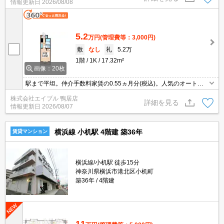
情報更新日
2026/08/08
5.2
万円
(管理費等：3,000円)
敷
なし
礼
5.2万
1階
1K
17.32m²
画像：20枚
駅まで平坦。仲介手数料家賃の0.55ヵ月分(税込)。人気のオートロ
ック付マンション。駅まで平坦。駅まで徒歩5分圏内!。温水洗浄便
株式会社エイブル 鴨居店
座付き。エアコン1基付き。
詳細を見る
情報更新日
2026/08/07
横浜線 小机駅 4階建 築36年
賃貸マンション
横浜線/小机駅 徒歩15分
神奈川県横浜市港北区小机町
築36年
4階建
11