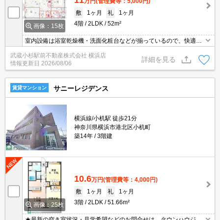
万円
(管理費等：5,000円)
敷
1ヶ月
礼
1ヶ月
4階
2LDK
52m²
画像：15枚
室内設備は浴室乾燥機・洗面化粧台などが揃っているので、快適に
過ごしやすいお部屋になります。共用部には宅配ボックスが備え付
武蔵小杉駅前不動産株式会社 横浜店
けられているため、家で何時間も待機する必要がなくなります。収
詳細を見る
情報更新日
2026/08/06
納はシューズボックス・ウォークインクロゼットなど豊富なので、
広々と空間を利用することも可能です。バルコニー付きのマンショ
ンです。
サニーレジデンス
賃貸マンション
横浜線/小机駅 徒歩21分
神奈川県横浜市港北区小机町
築14年
3階建
10.6
万円
(管理費等：4,000円)
敷
1ヶ月
礼
1ヶ月
3階
2LDK
51.66m²
画像：25枚
★最新の空き室状況・見学希望などのお問合せは タウンハウジン