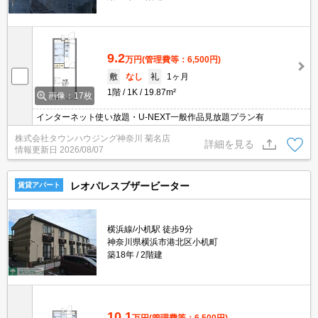
9.2
万円
(管理費等：6,500円)
敷
なし
礼
1ヶ月
1階
1K
19.87m²
画像：17枚
インターネット使い放題・U-NEXT一般作品見放題プラン有
株式会社タウンハウジング神奈川 菊名店
詳細を見る
情報更新日
2026/08/07
レオパレスブザービーター
賃貸アパート
横浜線/小机駅 徒歩9分
神奈川県横浜市港北区小机町
築18年
2階建
10.1
万円
(管理費等：6,500円)