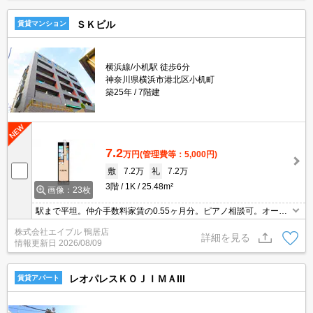
ＳＫビル
賃貸マンション
横浜線/小机駅 徒歩6分
神奈川県横浜市港北区小机町
築25年
7階建
7.2
万円
(管理費等：5,000円)
敷
7.2万
礼
7.2万
3階
1K
25.48m²
画像：23枚
駅まで平坦。仲介手数料家賃の0.55ヶ月分。ピアノ相談可。オート
ロック。自転車2台まで駐輪可。便利な宅配BOX。バス・トイレ
株式会社エイブル 鴨居店
別。RC造。日当たり良好。経済的な都市ガス使用。最寄り駅まで徒
詳細を見る
情報更新日
2026/08/09
歩6分！。
レオパレスＫＯＪＩＭＡIII
賃貸アパート