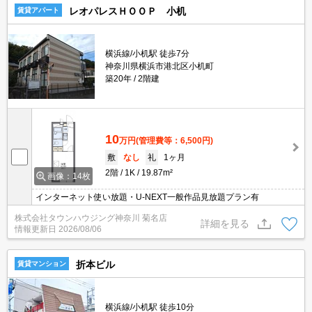
レオパレスＨＯＯＰ 小机
賃貸アパート
横浜線/小机駅 徒歩7分
神奈川県横浜市港北区小机町
築20年
2階建
10
万円
(管理費等：6,500円)
敷
なし
礼
1ヶ月
2階
1K
19.87m²
画像：14枚
インターネット使い放題・U-NEXT一般作品見放題プラン有
株式会社タウンハウジング神奈川 菊名店
詳細を見る
情報更新日
2026/08/06
折本ビル
賃貸マンション
横浜線/小机駅 徒歩10分