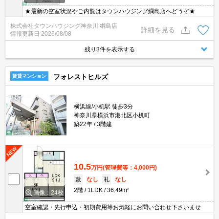
★最新の空室状況やご内覧はタウンハウジング綱島店へどうぞ★
株式会社タウンハウジング神奈川 綱島店
詳細を見る
情報更新日
2026/08/08
残り3件を表示する
フォレストヒルズ
賃貸マンション
横浜線/小机駅 徒歩3分
神奈川県横浜市港北区小机町
築22年
3階建
10.5
万円
(管理費等：4,000円)
敷
なし
礼
なし
2階
1LDK
36.49m²
画像：24枚
空室確認・先行申込・初期費用等お気軽にお問い合わせ下さいませ