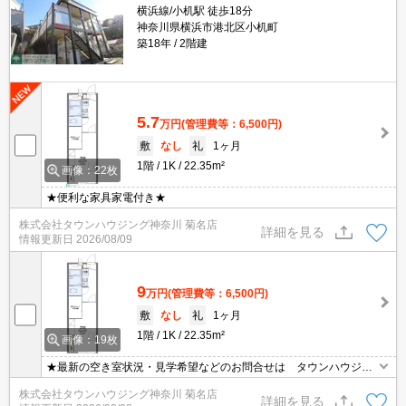
横浜線/小机駅 徒歩18分
神奈川県横浜市港北区小机町
築18年
2階建
5.7
万円
(管理費等：6,500円)
敷
なし
礼
1ヶ月
1階
1K
22.35m²
画像：22枚
★便利な家具家電付き★
株式会社タウンハウジング神奈川 菊名店
詳細を見る
情報更新日
2026/08/09
9
万円
(管理費等：6,500円)
敷
なし
礼
1ヶ月
1階
1K
22.35m²
画像：19枚
★最新の空き室状況・見学希望などのお問合せは タウンハウジン
グまでお気軽に♪★
株式会社タウンハウジング神奈川 菊名店
詳細を見る