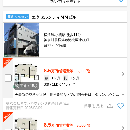
残り2件を表示する
エクセルシティＭＭビル
賃貸マンション
横浜線/小机駅 徒歩11分
神奈川県横浜市港北区小机町
築32年
4階建
8.5
万円
(管理費等：3,000円)
敷
1ヶ月
礼
1ヶ月
3階
1LDK
46.7m²
画像：15枚
★最新の空き室状況・見学希望などのお問合せは タウンハウジン
グまでお気軽に♪★
株式会社タウンハウジング神奈川 菊名店
詳細を見る
情報更新日
2026/08/09
8.5
万円
(管理費等：3,000円)