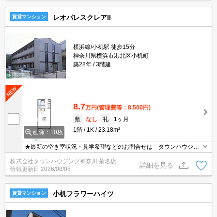
レオパレスクレアII
賃貸マンション
横浜線/小机駅 徒歩15分
神奈川県横浜市港北区小机町
築28年
3階建
8.7
万円
(管理費等：8,500円)
敷
なし
礼
1ヶ月
1階
1K
23.18m²
画像：10枚
★最新の空き室状況・見学希望などのお問合せは タウンハウジン
グまでお気軽に♪★
株式会社タウンハウジング神奈川 菊名店
詳細を見る
情報更新日
2026/08/08
小机フラワーハイツ
賃貸マンション