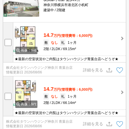
神奈川県横浜市港北区小机町
建築中
2階建
14.7
万円
(管理費等：6,000円)
敷
なし
礼
1ヶ月
2階
2LDK
69.15m²
画像：9枚
★最新の空室状況やご内覧はタウンハウジング青葉台店へどうぞ★
株式会社タウンハウジング神奈川 青葉台店
詳細を見る
情報更新日
2026/08/06
14.7
万円
(管理費等：6,000円)
敷
なし
礼
1ヶ月
2階
2LDK
66.14m²
画像：9枚
★最新の空室状況やご内覧はタウンハウジング青葉台店へどうぞ★
株式会社タウンハウジング神奈川 青葉台店
詳細を見る
情報更新日
2026/08/06