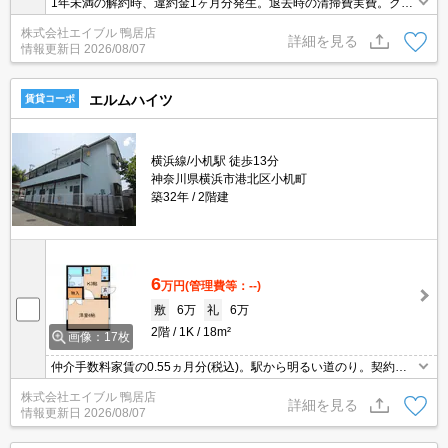
1年未満の解約時、違約金1ヶ月分発生。退去時の清掃費実費。クレ
ジットで家賃支払可。独立洗面台。ガスコンロ設置可。眺望良好。
株式会社エイブル 鴨居店
角部屋。
詳細を見る
情報更新日
2026/08/07
エルムハイツ
賃貸コーポ
横浜線/小机駅 徒歩13分
神奈川県横浜市港北区小机町
築32年
2階建
6
万円
(管理費等：--)
敷
6万
礼
6万
2階
1K
18m²
画像：17枚
仲介手数料家賃の0.55ヵ月分(税込)。駅から明るい道のり。契約
金・家賃クレジットカード払い可（ポイント還元あり）。コンビニ
株式会社エイブル 鴨居店
へ徒歩3分(180m)。角部屋。オンライン内見対応可。南向きで日当
詳細を見る
情報更新日
2026/08/07
り良好。