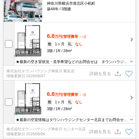
神奈川県横浜市港北区小机町
築48年
3階建
6.8
万円
(管理費等：--)
敷
1ヶ月
礼
なし
3階
1R
28m²
画像：16枚
★最新の空き室状況・見学希望などのお問合せは タウンハウジン
グまでお気軽に♪★
株式会社タウンハウジング神奈川 菊名店
詳細を見る
情報更新日
2026/08/07
6.8
万円
(管理費等：--)
敷
1ヶ月
礼
なし
3階
1R
28m²
画像：27枚
★最新の空室情報はタウンハウジングセンター北店までお問合せく
ださい★
株式会社タウンハウジング神奈川 センター北店
詳細を見る
情報更新日
2026/08/06