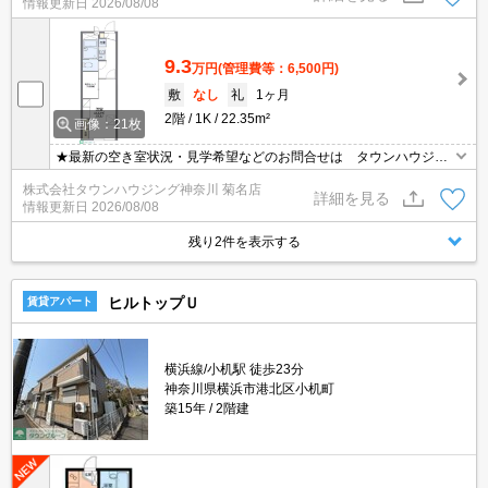
情報更新日
2026/08/08
9.3
万円
(管理費等：6,500円)
敷
なし
礼
1ヶ月
2階
1K
22.35m²
画像：21枚
★最新の空き室状況・見学希望などのお問合せは タウンハウジン
グまでお気軽に♪★
株式会社タウンハウジング神奈川 菊名店
詳細を見る
情報更新日
2026/08/08
残り2件を表示する
ヒルトップＵ
賃貸アパート
横浜線/小机駅 徒歩23分
神奈川県横浜市港北区小机町
築15年
2階建