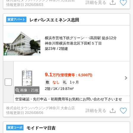
株式会社タウンハウジング神奈川 元住吉店
Mでのご相談も承ります★
詳細を見る
情報更新日
2026/08/03
レオパレスエミネンス志田
賃貸アパート
横浜市営地下鉄グリーン･･･/高田駅 徒歩12分
神奈川県横浜市港北区下田町５丁目
築23年
2階建
9.1
万円
(管理費等：6,500円)
敷
なし
礼
1ヶ月
2階
1K
19.87m²
画像：21枚
空室確認・先行申込・初期費用等お気軽にお問い合わせ下さいませ
株式会社タウンハウジング神奈川 大倉山店
詳細を見る
情報更新日
2026/08/06
モイドーマ日吉
賃貸コーポ