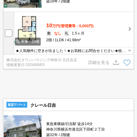
築18年
2階建
10
万円
(管理費等：6,000円)
敷
なし
礼
1.5ヶ月
2階
1LDK
41.98m²
画像：20枚
★人気物件に空きが出ました！★お気軽にお問合せください★他社
様の物件も含めて気になる物件はまとめてご紹介可能です！★ZOO
株式会社タウンハウジング神奈川 元住吉店
Mでのご相談も承ります★
詳細を見る
情報更新日
2026/08/03
クレール日吉
賃貸アパート
東急東横線/日吉駅 徒歩14分
神奈川県横浜市港北区下田町２丁目
築32年
2階建