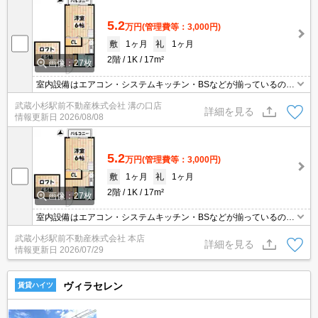
5.2
万円
(管理費等：3,000円)
敷
1ヶ月
礼
1ヶ月
2階
1K
17m²
画像：27枚
室内設備はエアコン・システムキッチン・BSなどが揃っているの
で、快適に過ごしやすいお部屋になります。共用部には敷地内ごみ
武蔵小杉駅前不動産株式会社 溝の口店
置き場・バイク置場など様々な設備やサービスが揃っているので便
詳細を見る
情報更新日
2026/08/08
利です。収納はクロゼット・シューズボックスなど豊富なので、衣
類や履き物の整理がしやすく便利です。こちらのアパートは閑静な
住宅地にあります。
5.2
万円
(管理費等：3,000円)
敷
1ヶ月
礼
1ヶ月
2階
1K
17m²
画像：27枚
室内設備はエアコン・システムキッチン・BSなどが揃っているの
で、快適に過ごしやすいお部屋になります。共用部には敷地内ごみ
武蔵小杉駅前不動産株式会社 本店
置き場・バイク置場など様々な設備やサービスが揃っているので便
詳細を見る
情報更新日
2026/07/29
利です。収納はクロゼット・シューズボックスなど豊富なので、衣
類や履き物の整理がしやすく便利です。こちらのアパートは閑静な
住宅地にあります。
ヴィラセレン
賃貸ハイツ