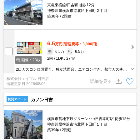
東急東横線/日吉駅 徒歩12分
神奈川県横浜市港北区下田町２丁目
築38年
2階建
6.5
万円
(管理費等：3,000円)
敷
6.5万
礼
6.5万
2階
1DK
27m²
画像：23枚
2口ガスコンロ設置可。独立洗面台。エアコン付き。都市ガス使
用。契約金・家賃クレジットカード払い可（ポイント還元あり）。
株式会社エイブル 日吉店
引越指定業者あり。2面採光。南向き。2026年7月和室を洋室へリフ
詳細を見る
情報更新日
2026/08/06
ォーム済。
カノン日吉
賃貸アパート
横浜市営地下鉄グリーン･･･/日吉本町駅 徒歩15分
神奈川県横浜市港北区下田町１丁目
築39年
2階建