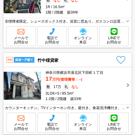
敷
なし
礼
なし
1R
16.5m²
1階
2階建 築39年
非喫煙者限定。シューズボックス付き。浴室に窓あり。ガスコンロ設置
可。エアコン付き。クローゼット付。仲介手数料家賃の0.55ヵ月分(税
込)。初期費用・家賃カード払い可。引越指定業者あり。礼金0・敷金0。
メールで
電話で
オンライン
LINEで
お問合せ
お問合せ
来店
お問合せ
竹中様貸家
PR
賃貸一戸建て
神奈川県横浜市港北区下田町１丁目
17
万円
(管理費等：--)
敷
17万
礼
なし
3LDK+S
85.5m²
1-2階
2階建 築33年
カウンターキッチン。TVインターホン付き。庭付き。食器洗浄機付き。追
焚給湯。契約金・家賃クレジットカード払い可（ポイント還元あり）。仲
介手数料家賃の0.55ヵ月分。礼金なし。
メールで
電話で
オンライン
LINEで
お問合せ
お問合せ
来店
お問合せ