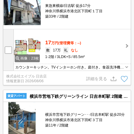
東急東横線/日吉駅 徒歩17分
神奈川県横浜市港北区下田町１丁目
築33年
2階建
17
万円
(管理費等：--)
敷
17万
礼
なし
1-2階
3LDK+S
85.5m²
画像：23枚
カウンターキッチン。TVインターホン付き。庭付き。食器洗浄機付
き。追焚給湯。契約金・家賃クレジットカード払い可（ポイント還
株式会社エイブル 日吉店
元あり）。仲介手数料家賃の0.55ヵ月分。礼金なし。
詳細を見る
情報更新日
2026/08/06
横浜市営地下鉄グリーンライン 日吉本町駅 2階建 築11年
賃貸アパート
横浜市営地下鉄グリーン･･･/日吉本町駅 徒歩20分
神奈川県横浜市港北区下田町３丁目
築11年
2階建