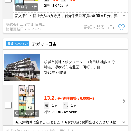
2階
1R
15m²
画像：6枚
新入学生・新社会人の方必見!。仲介手数料家賃の0.55ヵ月分。契約
金・家賃クレジットカード払い可（ポイント還元あり）。6ヶ月未
株式会社エイブル 日吉店
満の解約時、違約金2ヶ月分発生。1年未満の解約時、違約金1ヶ月
詳細を見る
情報更新日
2026/08/03
分発生。
アガット日吉
賃貸マンション
横浜市営地下鉄グリーン･･･/高田駅 徒歩10分
神奈川県横浜市港北区下田町５丁目
築31年
4階建
13.2
万円
(管理費等：6,000円)
敷
1ヶ月
礼
1ヶ月
2階
3LDK
65.56m²
画像：24枚
★人気物件に空きが出ました！★お気軽にお問合せください★他社
様の物件も含めて気になる物件はまとめてご紹介可能です！★ZOO