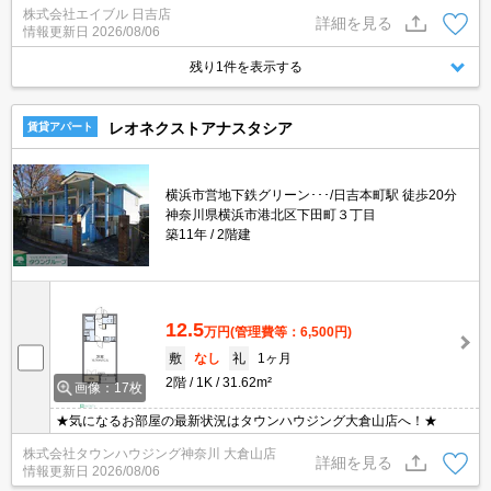
株式会社エイブル 日吉店
納あり。仲介手数料家賃の55%。
詳細を見る
情報更新日
2026/08/06
残り1件を表示する
レオネクストアナスタシア
賃貸アパート
横浜市営地下鉄グリーン･･･/日吉本町駅 徒歩20分
神奈川県横浜市港北区下田町３丁目
築11年
2階建
12.5
万円
(管理費等：6,500円)
敷
なし
礼
1ヶ月
2階
1K
31.62m²
画像：17枚
★気になるお部屋の最新状況はタウンハウジング大倉山店へ！★
株式会社タウンハウジング神奈川 大倉山店
詳細を見る
情報更新日
2026/08/06