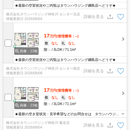
★最新の空室状況やご内覧はタウンハウジング綱島店へどうぞ★
株式会社タウンハウジング神奈川 センター北店
詳細を見る
情報更新日
2026/08/04
17
万円
(管理費等：--)
敷
なし
礼
なし
階：
3LDK
71.1m²
画像：23枚
★最新の空室状況やご内覧はタウンハウジング綱島店へどうぞ★
株式会社タウンハウジング神奈川 センター南店
詳細を見る
情報更新日
2026/08/08
17
万円
(管理費等：--)
敷
なし
礼
なし
階：
3LDK
71.1m²
画像：23枚
★最新の空き室状況・見学希望などのお問合せは タウンハウジン
グまでお気軽に♪★
株式会社タウンハウジング神奈川 菊名店
詳細を見る
情報更新日
2026/08/04