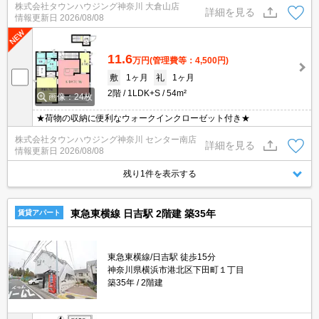
株式会社タウンハウジング神奈川 大倉山店
詳細を見る
情報更新日
2026/08/08
11.6
万円
(管理費等：4,500円)
敷
1ヶ月
礼
1ヶ月
2階
1LDK+S
54m²
画像：24枚
★荷物の収納に便利なウォークインクローゼット付き★
株式会社タウンハウジング神奈川 センター南店
詳細を見る
情報更新日
2026/08/08
残り1件を表示する
東急東横線 日吉駅 2階建 築35年
賃貸アパート
東急東横線/日吉駅 徒歩15分
神奈川県横浜市港北区下田町１丁目
築35年
2階建