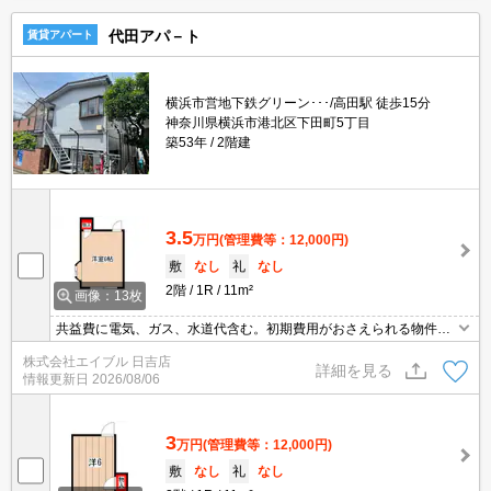
代田アパ－ト
賃貸アパート
横浜市営地下鉄グリーン･･･/高田駅 徒歩15分
神奈川県横浜市港北区下田町5丁目
築53年
2階建
3.5
万円
(管理費等：12,000円)
敷
なし
礼
なし
2階
1R
11m²
画像：13枚
共益費に電気、ガス、水道代含む。初期費用がおさえられる物件。
居室フローリング。CATV受信可。2面採光。出窓付き。敷金・礼金
株式会社エイブル 日吉店
なし。仲介手数料家賃の55%。初期費用・家賃カード払い可。
詳細を見る
情報更新日
2026/08/06
3
万円
(管理費等：12,000円)
敷
なし
礼
なし