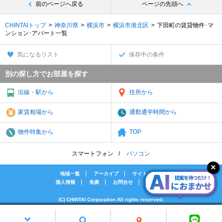
前のページへ戻る
ページの先頭へ
CHINTAIトップ
神奈川県
横浜市
横浜市港北区
下田町の賃貸物件･マ
ンション･アパート一覧
気になるリスト
保存中の条件
別の探し方でお部屋を探す
沿線・駅から
住所から
家賃相場から
通勤通学時間から
物件特集から
TOP
スマートフォン
パソコン
地域一覧
アーカイブ
サイトマップ
個人情報
免責
お問合せ
会社案内
(C) CHINTAI Corporation All rights reserved.
[PR]賃貸物件の疑問解決！教えてエイブルAGENT