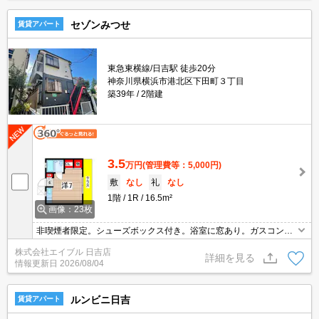
セゾンみつせ
賃貸アパート
東急東横線/日吉駅 徒歩20分
神奈川県横浜市港北区下田町３丁目
築39年
2階建
3.5
万円
(管理費等：5,000円)
敷
なし
礼
なし
1階
1R
16.5m²
画像：23枚
非喫煙者限定。シューズボックス付き。浴室に窓あり。ガスコンロ
設置可。エアコン付き。クローゼット付。仲介手数料家賃の0.55ヵ
株式会社エイブル 日吉店
月分(税込)。初期費用・家賃カード払い可。引越指定業者あり。礼
詳細を見る
情報更新日
2026/08/04
金0・敷金0。
ルンビニ日吉
賃貸アパート