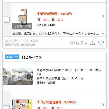
4
万円
(管理費等：5,000円)
敷
なし
礼
なし
2階
1R
14m²
画像：23枚
最上階。出窓付き。ロフト2.5帖付き。TVモニター付インターホ
ン。IH調理器付き。エアコン付き。仲介手数料家賃の0.55ヵ月分(税
株式会社エイブル 日吉店
込)。1年未満の解約時、違約金家賃+管理費の2ヶ月分発生。
詳細を見る
情報更新日
2026/08/06
日ビルハウス
賃貸コーポ
東急東横線/日吉駅 バス8分 新田坂下下車：停歩
4分
神奈川県横浜市港北区下田町６丁目
築36年
2階建
3.3
万円
(管理費等：3,000円)
敷
なし
礼
なし