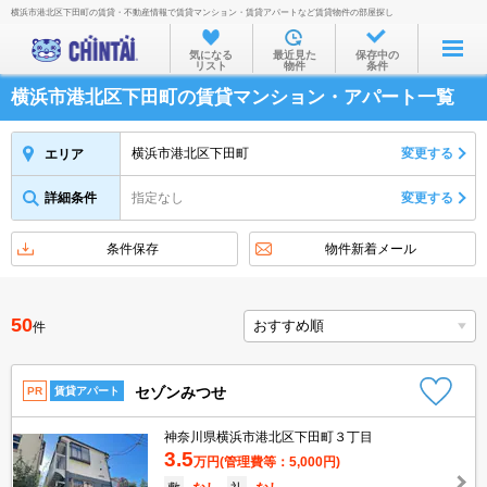
横浜市港北区下田町の賃貸・不動産情報で賃貸マンション・賃貸アパートなど賃貸物件の部屋探し
お部屋を探す
気になる
最近見た
保存中の
リスト
物件
条件
沿線・駅から
横浜市港北区下田町の賃貸マンション・アパート一覧
住所から
家賃相場から
横浜市港北区下田町
変更する
エリア
通勤通学時間から
詳細条件
指定なし
変更する
物件特集から
条件保存
物件新着メール
不動産会社から
TOP
50
件
セゾンみつせ
PR
賃貸アパート
神奈川県横浜市港北区下田町３丁目
3.5
万円
(管理費等：5,000円)