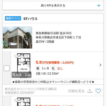
残り4件を表示する
STハウス
賃貸アパート
東急東横線/日吉駅 徒歩16分
神奈川県横浜市港北区下田町１丁目
築25年
2階建
5.9
万円
(管理費等：2,000円)
敷
1ヶ月
礼
なし
1階
1K
21.53m²
画像：30枚
★最新の空室状況やご内覧はタウンハウジング綱島店へどうぞ★
株式会社タウンハウジング神奈川 綱島店
詳細を見る
情報更新日
2026/08/07