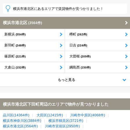
横浜市港北区にあるエリアで賃貸物件が見つかりました！
横浜市港北区
(3564件)
新横浜
樽町
(554件)
(262件)
新羽町
日吉
(248件)
(224件)
篠原町
大曽根
(221件)
(209件)
大倉山
綱島西
(152件)
(150件)
もっと見る
横浜市港北区下田町周辺のエリアで物件が見つかりました
品川区(14364件)
大田区(12415件)
川崎市中原区(4068件)
横浜市神奈川区(3884件)
横浜市鶴見区(3721件)
横浜市港北区(3564件)
川崎市宮前区(2950件)