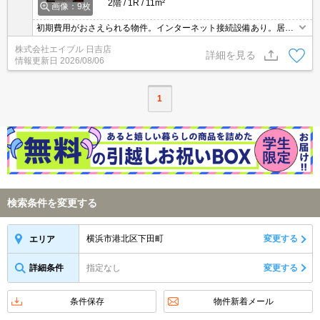
2階
1R
11m²
画像：9枚
初期費用がおさえられる物件。インターネット接続設備あり。居室
フローリング。CATV受信可。都市ガス使用。仲介手数料家賃の5
株式会社エイブル 日吉店
5%。敷金・礼金なし。初期費用・家賃カード払い可。
詳細を見る
情報更新日
2026/08/06
1
検索条件を変更する
横浜市港北区下田町
変更する
エリア
詳細条件
指定なし
変更する
条件保存
物件新着メール