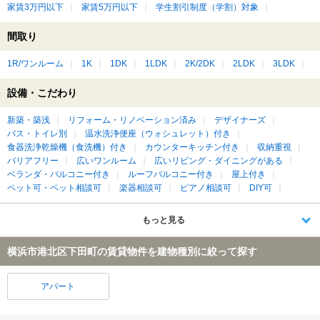
家賃3万円以下
家賃5万円以下
学生割引制度（学割）対象
間取り
1R/ワンルーム
1K
1DK
1LDK
2K/2DK
2LDK
3LDK
設備・こだわり
新築・築浅
リフォーム・リノベーション済み
デザイナーズ
バス・トイレ別
温水洗浄便座（ウォシュレット）付き
食器洗浄乾燥機（食洗機）付き
カウンターキッチン付き
収納重視
バリアフリー
広いワンルーム
広いリビング・ダイニングがある
ベランダ・バルコニー付き
ルーフバルコニー付き
屋上付き
ペット可・ペット相談可
楽器相談可
ピアノ相談可
DIY可
もっと見る
横浜市港北区下田町の賃貸物件を建物種別に絞って探す
アパート