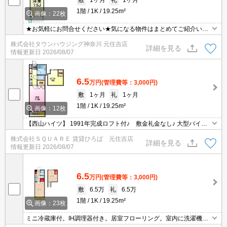
1階
1K
19.25m²
画像：22枚
★お気軽にお問合せください★気になる物件はまとめてご紹介いた
します！★他社様の掲載物件もお取り扱い可能です★ZOOMでのご
株式会社タウンハウジング神奈川 元住吉店
相談も承ります★
詳細を見る
情報更新日
2026/08/07
6.5
万円
(管理費等：3,000円)
敷
1ヶ月
礼
1ヶ月
1階
1K
19.25m²
画像：12枚
【西山ハイツ】 1991年完成ロフト付♪ 敷金礼金なし♪ 大型バイク
相談可♪
株式会社ＳＱＵＡＲＥ 賃貸ひろば 元住吉店
詳細を見る
情報更新日
2026/08/07
6.5
万円
(管理費等：3,000円)
敷
6.5万
礼
6.5万
1階
1K
19.25m²
画像：23枚
ミニ冷蔵庫付。IH調理器付き。居室フローリング。室内に洗濯機置
場あり。ロフト付き。経済的な都市ガス使用。バス・トイレ別。収