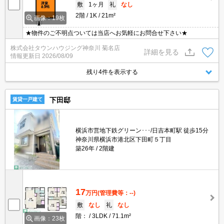
敷
1ヶ月
礼
なし
2階
1K
21m²
画像：19枚
★物件のご不明点ついては当店へお気軽にお問合せ下さい★
株式会社タウンハウジング神奈川 菊名店
詳細を見る
情報更新日
2026/08/09
残り4件を表示する
下田邸
賃貸一戸建て
横浜市営地下鉄グリーン･･･/日吉本町駅 徒歩15分
神奈川県横浜市港北区下田町５丁目
築26年
2階建
17
万円
(管理費等：--)
敷
なし
礼
なし
階：
3LDK
71.1m²
画像：23枚