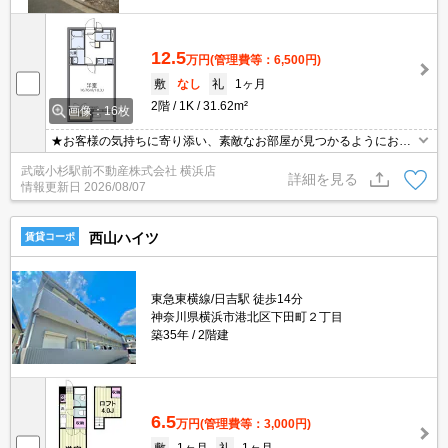
12.5
万円
(管理費等：6,500円)
敷
なし
礼
1ヶ月
2階
1K
31.62m²
画像：16枚
★お客様の気持ちに寄り添い、素敵なお部屋が見つかるようにお手
伝いさせて頂きます♪★お気軽にお問い合わせください★
武蔵小杉駅前不動産株式会社 横浜店
詳細を見る
情報更新日
2026/08/07
西山ハイツ
賃貸コーポ
東急東横線/日吉駅 徒歩14分
神奈川県横浜市港北区下田町２丁目
築35年
2階建
6.5
万円
(管理費等：3,000円)
敷
1ヶ月
礼
1ヶ月