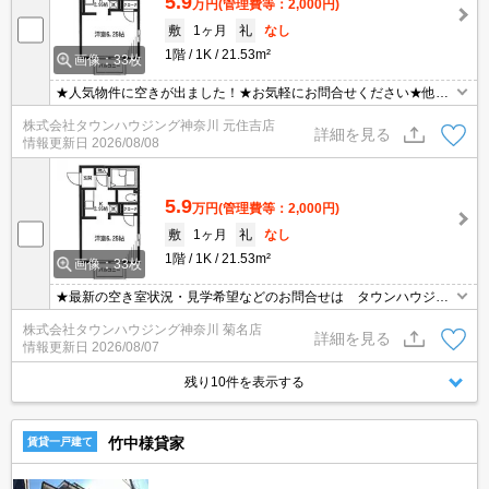
5.9
万円
(管理費等：2,000円)
敷
1ヶ月
礼
なし
1階
1K
21.53m²
画像：33枚
★人気物件に空きが出ました！★お気軽にお問合せください★他社
様の物件も含めて気になる物件はまとめてご紹介可能です！★ZOO
株式会社タウンハウジング神奈川 元住吉店
Mでのご相談も承ります★
詳細を見る
情報更新日
2026/08/08
5.9
万円
(管理費等：2,000円)
敷
1ヶ月
礼
なし
1階
1K
21.53m²
画像：33枚
★最新の空き室状況・見学希望などのお問合せは タウンハウジン
グまでお気軽に♪★
株式会社タウンハウジング神奈川 菊名店
詳細を見る
情報更新日
2026/08/07
残り10件を表示する
竹中様貸家
賃貸一戸建て