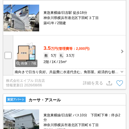
東急東横線/日吉駅 徒歩18分
神奈川県横浜市港北区下田町３丁目
築41年
2階建
3.5
万円
(管理費等：2,000円)
敷
5万
礼
3.5万
2階
1K
15m²
画像：7枚
南向きで日当り良好。共益費に水道代含む。角部屋。経済的な都市
ガス使用。駐輪場有。エアコン付き。ガスコンロ設置可。出窓付
株式会社エイブル 日吉店
き。ライフへ685mで買物便利。セブンイレブンへ529m。閑静な住
詳細を見る
情報更新日
2026/08/06
宅街。
カーサ・アスール
賃貸アパート
東急東横線/日吉駅 バス10分 下田町下車：停歩2
分
神奈川県横浜市港北区下田町６丁目