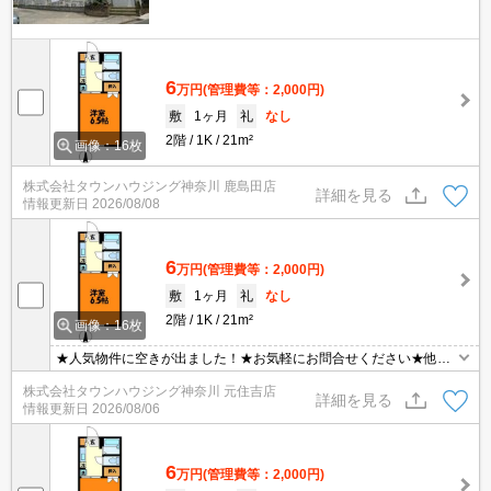
6
万円
(管理費等：2,000円)
敷
1ヶ月
礼
なし
2階
1K
21m²
画像：16枚
株式会社タウンハウジング神奈川 鹿島田店
詳細を見る
情報更新日
2026/08/08
6
万円
(管理費等：2,000円)
敷
1ヶ月
礼
なし
2階
1K
21m²
画像：16枚
★人気物件に空きが出ました！★お気軽にお問合せください★他社
様の物件も含めて気になる物件はまとめてご紹介可能です！★ZOO
株式会社タウンハウジング神奈川 元住吉店
Mでのご相談も承ります★
詳細を見る
情報更新日
2026/08/06
6
万円
(管理費等：2,000円)