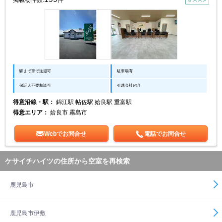
掲載物件数:
件
駅まで車で送迎可
駐車場有
保証人不要相談可
引越会社紹介
得意沿線・駅：
錦江駅 帖佐駅 姶良駅 重富駅
得意エリア：
姶良市 霧島市
Webでお問合せ
電話でお問合せ
ケサイチハイツの住所から空室を再検索
鹿児島市
鹿児島市伊敷