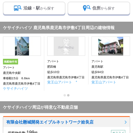
沿線・駅
住所
から探す
から探す
ケサイチハイツ 鹿児島県鹿児島市伊敷4丁目周辺の建物情報
アパート
アパート
掲載物件有
肥田橋
鹿児島駅
アパート
徒歩10分
徒歩94分
鹿児島中央駅
鹿児島県鹿児島市伊敷4丁目
鹿児島県鹿児島市伊敷4丁目
車移動15分 6.6km
覚王山アパート *
覚王山アパート
鹿児島県鹿児島市伊敷4丁目
ケサイチハイツ
ケサイチハイツ周辺が得意な不動産店舗
有限会社懸城開発エイブルネットワーク姶良店
199
オススメ