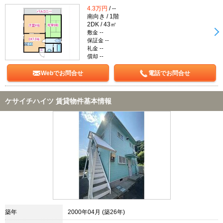
4.3万円
/ --
南向き / 1階
2DK / 43㎡
敷金 --
保証金 --
礼金 --
償却 --
Webでお問合せ
電話でお問合せ
ケサイチハイツ 賃貸物件基本情報
築年
2000年04月 (築26年)