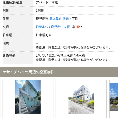
建物種別/構造
アパート／木造
階建
2階建
住所
鹿児島県
鹿児島市
伊敷
4丁目
交通
日豊本線
/
鹿児島中央駅
車
15
分
駐車場
駐車場あり
環境
--
※部屋・階数により設備が異なる場合がございます。
建物設備
LPガス / 電気 / 公営上水道 / 浄水槽
※部屋・階数により設備が異なる場合がございます。
ケサイチハイツ周辺の空室物件