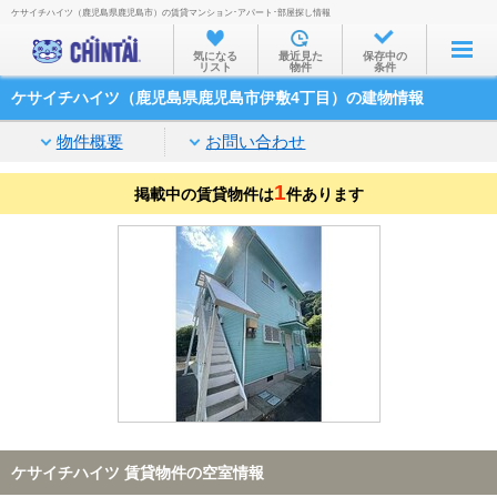
ケサイチハイツ（鹿児島県鹿児島市）の賃貸マンション･アパート･部屋探し情報
お部屋を探す
気になる
最近見た
保存中の
リスト
物件
条件
沿線・駅から
ケサイチハイツ（鹿児島県鹿児島市伊敷4丁目）の建物情報
住所から
物件概要
お問い合わせ
家賃相場から
1
掲載中の賃貸物件は
通勤通学時間から
件あります
物件特集から
不動産会社から
TOP
ケサイチハイツ 賃貸物件の空室情報