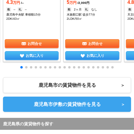
4.3
5
4.
万円
万円
/--
/2,000円
敷
--
礼
--
敷
2ヶ月
礼
なし
敷
鹿児島中央駅 車移動15分
水族館口駅 徒歩77分
2DK/43㎡
2LDK/50㎡
2DK
お問合せ
お問合せ
お気に入り
お気に入り
鹿児島市の賃貸物件を見る
＞
鹿児島市伊敷の賃貸物件を見る
＞
鹿児島県の賃貸物件を探す