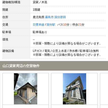
建物種別/構造
貸家／木造
階建
1階建
住所
鹿児島県
霧島市
国分郡田
交通
日豊本線
/
国分駅
バス
10
分：停歩
21
分
駐車場
駐車場あり
環境
--
※部屋・階数により設備が異なる場合がございます。
建物設備
LPガス / 電気 / 公営上水道 / 浄水槽 / 駐車場1台無料
※部屋・階数により設備が異なる場合がございます。
山口貸家周辺の空室物件