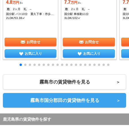
4.8
7.7
7.
万円
万円
/--
/--
敷
2ヶ月
礼
--
敷
2ヶ月
礼
--
敷
国分駅 バス10分 重久下車：停歩21分
国分駅 車移動11分
国分
2LDK/53.38㎡
3LDK/102㎡
3LD
お問合せ
お問合せ
お気に入り
お気に入り
霧島市の賃貸物件を見る
＞
霧島市国分郡田の賃貸物件を見る
＞
鹿児島県の賃貸物件を探す