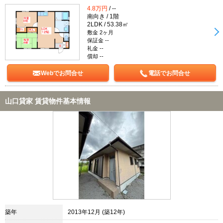
4.8万円
/ --
南向き / 1階
2LDK / 53.38㎡
敷金 2ヶ月
保証金 --
礼金 --
償却 --
Webでお問合せ
電話でお問合せ
山口貸家 賃貸物件基本情報
築年
2013年12月 (築12年)