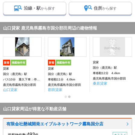
沿線・駅
住所
から探す
から探す
山口貸家 鹿児島県霧島市国分郡田周辺の建物情報
貸家
新着
掲載物件有
新着
掲載物件有
国分（鹿児島）駅
貸家
貸家
車移動12分 4.4km
国分（鹿児島）駅
国分（鹿児島）駅
鹿児島県霧島市国分郡田
バス10分 重久下車：停歩21分
車移動11分 4.6km
桑原貸家
鹿児島県霧島市国分郡田
鹿児島県霧島市国分郡田
山口貸家
郡田貸家
山口貸家周辺が得意な不動産店舗
有限会社懸城開発エイブルネットワーク霧島国分店
493
オススメ