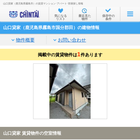
山口貸家（鹿児島県霧島市）の賃貸マンション･アパート･部屋探し情報
お部屋を探す
気になる
最近見た
保存中の
リスト
物件
条件
沿線・駅から
山口貸家（鹿児島県霧島市国分郡田）の建物情報
住所から
物件概要
お問い合わせ
家賃相場から
1
掲載中の賃貸物件は
通勤通学時間から
件あります
物件特集から
不動産会社から
TOP
山口貸家 賃貸物件の空室情報