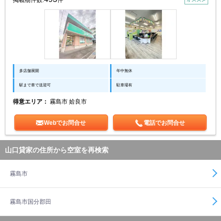
掲載物件数:
件
多店舗展開
年中無休
駅まで車で送迎可
駐車場有
得意エリア：
霧島市 姶良市
Webでお問合せ
電話でお問合せ
山口貸家の住所から空室を再検索
霧島市
霧島市国分郡田