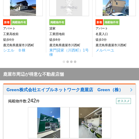
新着
掲載物件有
掲載物件有
新着
掲載物件有
アパート
貸家
アパート
工業高校前
工業団地前
名貫入口
徒歩6分
徒歩8分
徒歩3分
鹿児島県鹿屋市川西町
鹿児島県鹿屋市川西町
鹿児島県鹿屋市川西町
シエル Ｂ棟
東門貸家（川西町）1号
メルベーユ
棟
鹿屋市周辺が得意な不動産店舗
Green株式会社エイブルネットワーク鹿屋店 Green（株）
242
掲載物件数:
件
オススメ