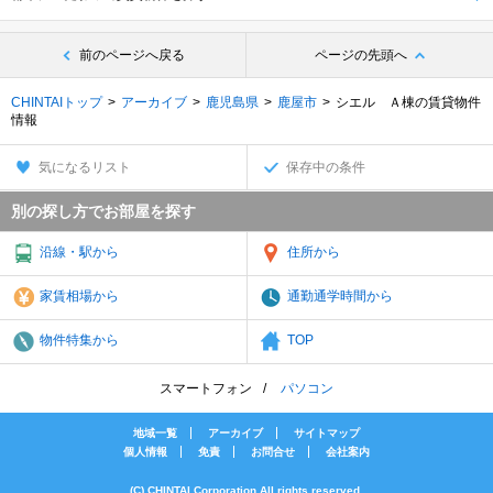
前のページへ戻る
ページの先頭へ
CHINTAIトップ
アーカイブ
鹿児島県
鹿屋市
シエル Ａ棟の賃貸物件
情報
気になるリスト
保存中の条件
別の探し方でお部屋を探す
沿線・駅から
住所から
家賃相場から
通勤通学時間から
物件特集から
TOP
スマートフォン
パソコン
地域一覧
アーカイブ
サイトマップ
個人情報
免責
お問合せ
会社案内
(C) CHINTAI Corporation All rights reserved.