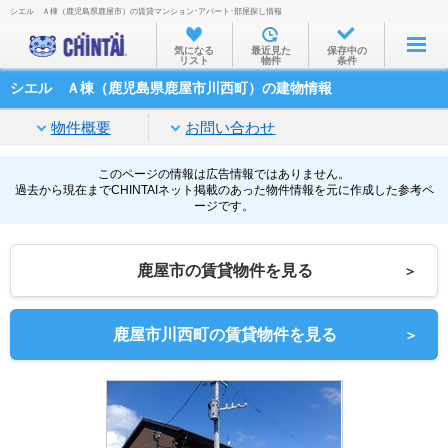
シエル Ａ棟（鹿児島県鹿屋市）の賃貸マンション･アパート･部屋探し情報
お部屋を探す
気になる
最近見た
保存中の
リスト
物件
条件
沿線・駅から
シエル Ａ棟（鹿児島県鹿屋市川西町）の建物情報
住所から
物件概要
お問い合わせ
家賃相場から
通勤通学時間から
このページの情報は広告情報ではありません。
過去から現在までCHINTAIネット掲載のあった物件情報を元に作成した参考ペ
ージです。
物件特集から
不動産会社から
鹿屋市の賃貸物件を見る
＞
TOP
鹿屋市川西町の賃貸物件を見る
＞