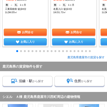
敷
--
礼
1ヶ月
敷
--
礼
1ヶ月
敷
工業高校前 徒歩6分
名貫入口 徒歩3分
名貫
1LDK/35㎡
1K/31.73㎡
1LD
お問合せ
お問合せ
お気に入り
お気に入り
鹿児島県鹿屋市の賃貸を探す
鹿児島県の賃貸物件を探す
沿線・駅
住所
から探す
から探す
シエル Ａ棟 鹿児島県鹿屋市川西町周辺の建物情報