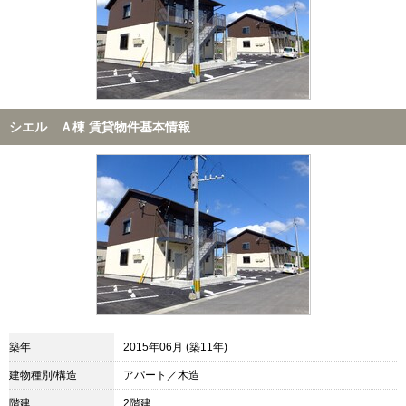
シエル Ａ棟 賃貸物件基本情報
築年
2015年06月 (築11年)
建物種別/構造
アパート／木造
階建
2階建