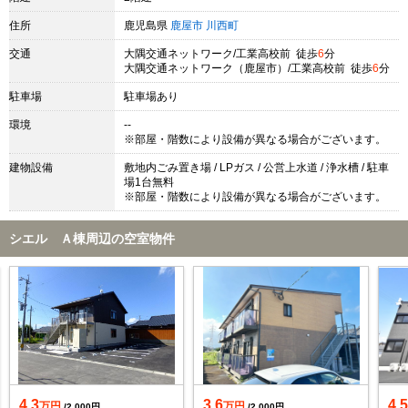
住所
鹿児島県
鹿屋市
川西町
交通
大隅交通ネットワーク/工業高校前 徒歩
6
分
大隅交通ネットワーク（鹿屋市）/工業高校前 徒歩
6
分
駐車場
駐車場あり
環境
--
※部屋・階数により設備が異なる場合がございます。
建物設備
敷地内ごみ置き場 / LPガス / 公営上水道 / 浄水槽 / 駐車
場1台無料
※部屋・階数により設備が異なる場合がございます。
シエル Ａ棟周辺の空室物件
4.3
3.6
4.
万円
万円
/2,000円
/2,000円