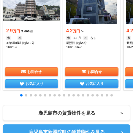
2.9
4.2
4.
万円
万円
/3,000円
/--
敷
--
礼
--
敷
1ヶ月
礼
なし
敷
加治屋町駅 徒歩12分
新照院 徒歩5分
新照
1R/26㎡
1K/28.56㎡
1K/
お問合せ
お問合せ
お気に入り
お気に入り
鹿児島市の賃貸物件を見る
＞
鹿児島市新照院町の賃貸物件を見る
＞