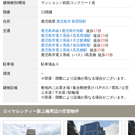
建物種別/構造
マンション／鉄筋コンクリート造
階建
11階建
住所
鹿児島県
鹿児島市
新照院町
交通
鹿児島本線
/
鹿児島中央駅
徒歩
17
分
鹿児島市電２系統
/
高見馬場駅
徒歩
15
分
鹿児島市電２系統
/
天文館通駅
徒歩
20
分
鹿児島市電２系統
/
加治屋町駅
徒歩
12
分
鹿児島市電２系統
/
高見橋駅
徒歩
15
分
鹿児島市電２系統（バス）/高見橋 徒歩
13
分
駐車場
駐車場あり
環境
--
※部屋・階数により設備が異なる場合がございます。
建物設備
敷地内ごみ置き場 / 集合郵便受け / LPガス / 電気 / 公営
上水道 / 下水道 / 駐輪場
※部屋・階数により設備が異なる場合がございます。
ロイヤルシティー新上橋周辺の空室物件