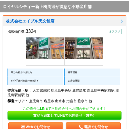
ロイヤルシティー新上橋周辺が得意な不動産店舗
株式会社エイブル天文館店
332
掲載物件数:
件
オススメ
駅から徒歩３分以内
駐車場有
仲介手数料家賃の55%以下
多店舗展開
得意沿線・駅：
天文館通駅 鹿児島中央駅 鹿児島駅 鹿児島中央駅前駅 鹿
児島駅前駅 他
得意エリア：
鹿児島市 鹿屋市 出水市 指宿市 垂水市 他
この物件はLINEで不動産会社へお問合せができます！
友だち追加してLINEでお問合せ（無料）
Webでお問合せ
電話でお問合せ