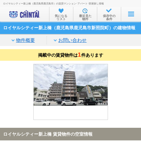
ロイヤルシティー新上橋（鹿児島県鹿児島市）の賃貸マンション･アパート･部屋探し情報
お部屋を探す
気になる
最近見た
保存中の
リスト
物件
条件
沿線・駅から
ロイヤルシティー新上橋（鹿児島県鹿児島市新照院町）の建物情報
住所から
物件概要
お問い合わせ
家賃相場から
1
掲載中の賃貸物件は
通勤通学時間から
件あります
物件特集から
不動産会社から
TOP
ロイヤルシティー新上橋 賃貸物件の空室情報