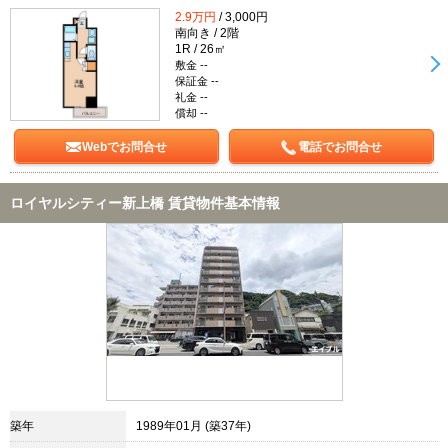
2.9万円
/ 3,000円
南向き / 2階
1R / 26㎡
敷金 --
保証金 --
礼金 --
償却 --
Webでお問合せ
電話でお問合せ
ロイヤルシティー新上橋 賃貸物件基本情報
築年
1989年01月 (築37年)