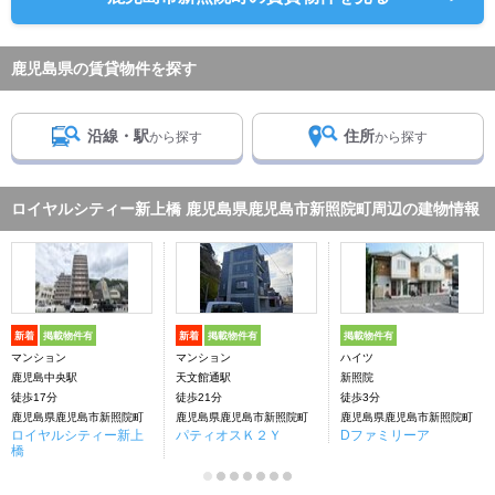
鹿児島県の賃貸物件を探す
沿線・駅
住所
から探す
から探す
ロイヤルシティー新上橋 鹿児島県鹿児島市新照院町周辺の建物情報
新着
掲載物件有
新着
掲載物件有
掲載物件有
マンション
マンション
ハイツ
鹿児島中央駅
天文館通駅
新照院
徒歩17分
徒歩21分
徒歩3分
鹿児島県鹿児島市新照院町
鹿児島県鹿児島市新照院町
鹿児島県鹿児島市新照院町
ロイヤルシティー新上
パティオスＫ２Ｙ
Dファミリーア
橋