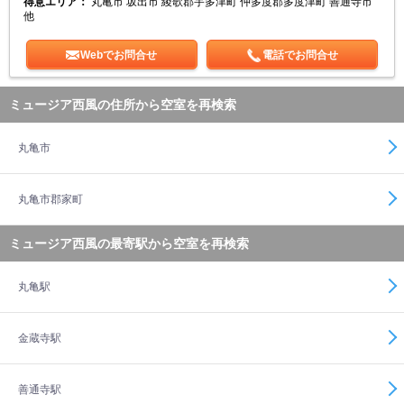
得意エリア：
丸亀市 坂出市 綾歌郡宇多津町 仲多度郡多度津町 善通寺市
他
Webでお問合せ
電話でお問合せ
ミュージア西風の住所から空室を再検索
丸亀市
丸亀市郡家町
ミュージア西風の最寄駅から空室を再検索
丸亀駅
金蔵寺駅
善通寺駅