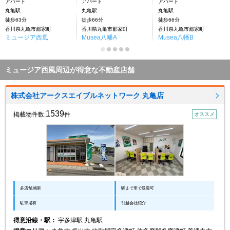
アパート
アパート
アパート
丸亀駅
丸亀駅
丸亀駅
徒歩63分
徒歩66分
徒歩66分
香川県丸亀市郡家町
香川県丸亀市郡家町
香川県丸亀市郡家町
ミュージア西風
Musea八幡A
Musea八幡B
ミュージア西風周辺が得意な不動産店舗
株式会社アークスエイブルネットワーク 丸亀店
1539
掲載物件数:
件
オススメ
多店舗展開
駅まで車で送迎可
駐車場有
引越会社紹介
得意沿線・駅：
宇多津駅 丸亀駅