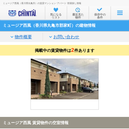
ミュージア西風（香川県丸亀市）の賃貸マンション･アパート･部屋探し情報
お部屋を探す
気になる
最近見た
保存中の
リスト
物件
条件
沿線・駅から
ミュージア西風（香川県丸亀市郡家町）の建物情報
住所から
物件概要
お問い合わせ
家賃相場から
2
掲載中の賃貸物件は
通勤通学時間から
件あります
物件特集から
不動産会社から
TOP
ミュージア西風 賃貸物件の空室情報