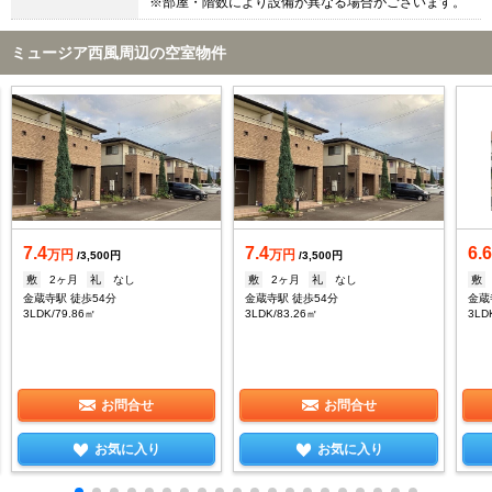
※部屋・階数により設備が異なる場合がございます。
ミュージア西風周辺の空室物件
7.4
7.4
6.
万円
万円
/3,500円
/3,500円
敷
2ヶ月
礼
なし
敷
2ヶ月
礼
なし
敷
金蔵寺駅 徒歩54分
金蔵寺駅 徒歩54分
金蔵
3LDK/79.86㎡
3LDK/83.26㎡
3LD
お問合せ
お問合せ
お気に入り
お気に入り