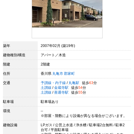
築年
2007年02月 (築19年)
建物種別/構造
アパート／木造
階建
2階建
住所
香川県
丸亀市
郡家町
交通
予讃線・内子線
/
丸亀駅
徒歩
63
分
土讃線
/
金蔵寺駅
徒歩
54
分
土讃線
/
善通寺駅
徒歩
55
分
駐車場
駐車場あり
環境
--
※部屋・階数により設備が異なる場合がございます。
建物設備
LPガス / 公営上水道 / 浄水槽 / 駐車場2台無料 / 駐車2
台可 / 平面駐車場