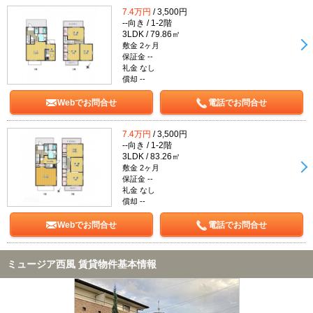
7.4万円
/ 3,500円
--向き / 1-2階
3LDK / 79.86㎡
敷金 2ヶ月
保証金 --
礼金 なし
償却 --
Webでお問合せ
電話でお問合せ
7.4万円
/ 3,500円
--向き / 1-2階
3LDK / 83.26㎡
敷金 2ヶ月
保証金 --
礼金 なし
償却 --
Webでお問合せ
電話でお問合せ
ミュージア西風 賃貸物件基本情報