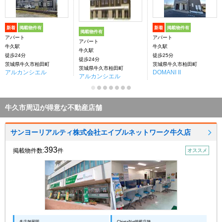
新着
掲載物件有
新着
掲載物件有
掲載物件有
アパート
アパート
アパート
牛久駅
牛久駅
牛久駅
徒歩24分
徒歩25分
徒歩24分
茨城県牛久市柏田町
茨城県牛久市柏田町
茨城県牛久市柏田町
アルカンシエル
DOMANI II
アルカンシエル
牛久市周辺が得意な不動産店舗
サンヨーリアルティ株式会社エイブルネットワーク牛久店
393
掲載物件数:
件
オススメ
多店舗展開
ChintaiNet掲載店舗