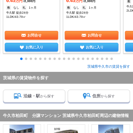
6.45
6.45
万円
万円
/2,300円
/2,300円
敷
牛久
敷
なし
礼
1ヶ月
敷
なし
礼
1ヶ月
2LD
牛久駅 徒歩24分
牛久駅 徒歩24分
1LDK/43.79㎡
1LDK/43.79㎡
お問合せ
お問合せ
お気に入り
お気に入り
茨城県牛久市の賃貸を探す
茨城県の賃貸物件を探す
沿線・駅
住所
から探す
から探す
牛久市柏田町 分譲マンション 茨城県牛久市柏田町周辺の建物情報