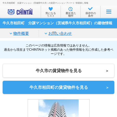
牛久市柏田町 分譲マンション（茨城県牛久市）の賃貸マンション･アパート･部屋探し情報
お部屋を探す
気になる
最近見た
保存中の
リスト
物件
条件
沿線・駅から
牛久市柏田町 分譲マンション（茨城県牛久市柏田町）の建物情報
住所から
物件概要
お問い合わせ
家賃相場から
通勤通学時間から
このページの情報は広告情報ではありません。
過去から現在までCHINTAIネット掲載のあった物件情報を元に作成した参考ペ
ージです。
物件特集から
不動産会社から
牛久市の賃貸物件を見る
＞
TOP
牛久市柏田町の賃貸物件を見る
＞