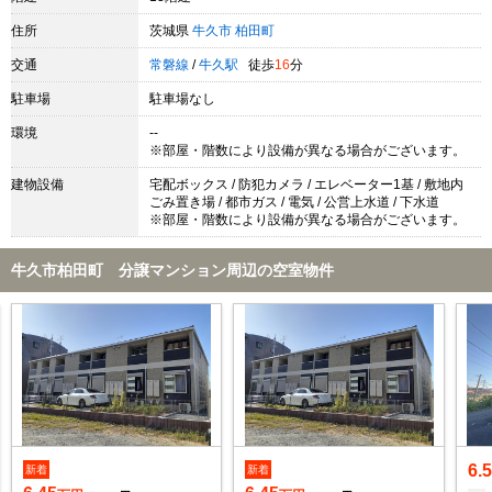
住所
茨城県
牛久市
柏田町
交通
常磐線
/
牛久駅
徒歩
16
分
駐車場
駐車場なし
環境
--
※部屋・階数により設備が異なる場合がございます。
建物設備
宅配ボックス / 防犯カメラ / エレベーター1基 / 敷地内
ごみ置き場 / 都市ガス / 電気 / 公営上水道 / 下水道
※部屋・階数により設備が異なる場合がございます。
牛久市柏田町 分譲マンション周辺の空室物件
6.
新着
新着