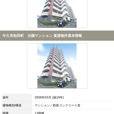
牛久市柏田町 分譲マンション 賃貸物件基本情報
築年
2008年03月 (築18年)
建物種別/構造
マンション／鉄筋コンクリート造
階建
13階建