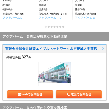
アパート
アパート
アパート
友部駅
内原駅
友部駅
徒歩62分
徒歩5分
徒歩60分
茨城県水戸市内原町
茨城県水戸市内原町1丁目
茨城県水戸市内原町
アクアパームＤ
アクアパーム Ｄ
アクアパームＣ
アクアパーム Ｄ周辺が得意な不動産店舗
有限会社加倉井総業エイブルネットワーク水戸茨城大学前店
327
掲載物件数:
件
Webでお問合せ
電話でお問合せ
アクアパーム Ｄの住所から空室を再検索