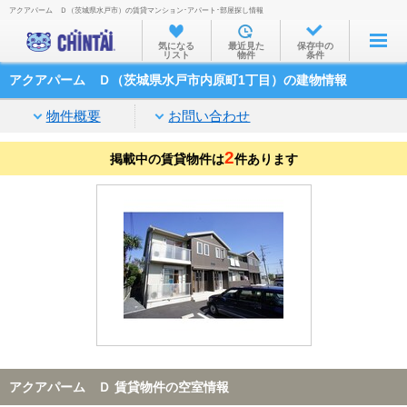
アクアパーム Ｄ（茨城県水戸市）の賃貸マンション･アパート･部屋探し情報
お部屋を探す
気になる
最近見た
保存中の
リスト
物件
条件
沿線・駅から
アクアパーム Ｄ（茨城県水戸市内原町1丁目）の建物情報
住所から
物件概要
お問い合わせ
家賃相場から
2
掲載中の賃貸物件は
通勤通学時間から
件あります
物件特集から
不動産会社から
TOP
アクアパーム Ｄ 賃貸物件の空室情報