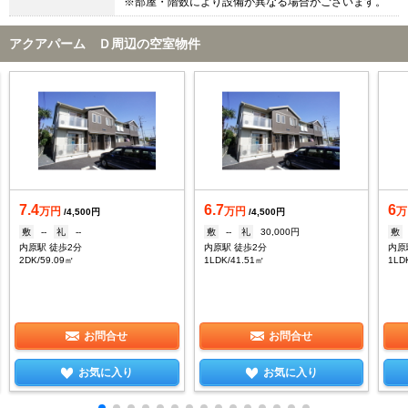
※部屋・階数により設備が異なる場合がございます。
アクアパーム Ｄ周辺の空室物件
7.4
6.7
6
万円
万円
万
/4,500円
/4,500円
敷
--
礼
--
敷
--
礼
30,000円
敷
内原駅 徒歩2分
内原駅 徒歩2分
内原
2DK/59.09㎡
1LDK/41.51㎡
1LD
お問合せ
お問合せ
お気に入り
お気に入り