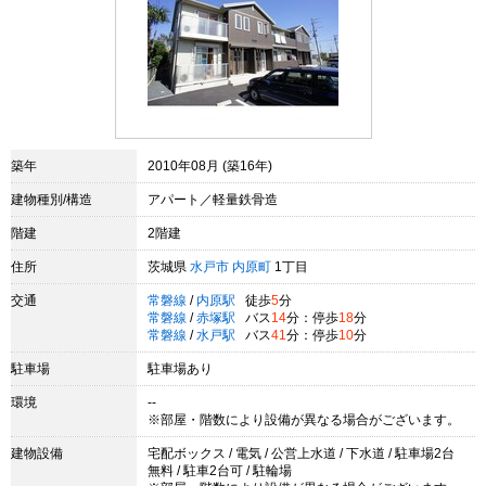
築年
2010年08月 (築16年)
建物種別/構造
アパート／軽量鉄骨造
階建
2階建
住所
茨城県
水戸市
内原町
1丁目
交通
常磐線
/
内原駅
徒歩
5
分
常磐線
/
赤塚駅
バス
14
分：停歩
18
分
常磐線
/
水戸駅
バス
41
分：停歩
10
分
駐車場
駐車場あり
環境
--
※部屋・階数により設備が異なる場合がございます。
建物設備
宅配ボックス / 電気 / 公営上水道 / 下水道 / 駐車場2台
無料 / 駐車2台可 / 駐輪場