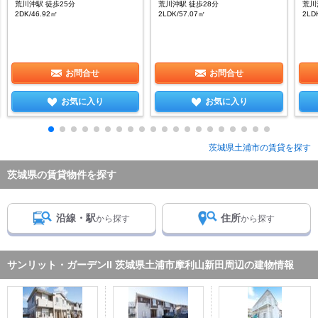
荒川沖駅 徒歩25分
荒川沖駅 徒歩28分
荒川
2DK/46.92㎡
2LDK/57.07㎡
2LD
お問合せ
お問合せ
お気に入り
お気に入り
茨城県土浦市の賃貸を探す
茨城県の賃貸物件を探す
沿線・駅
住所
から探す
から探す
サンリット・ガーデンII 茨城県土浦市摩利山新田周辺の建物情報