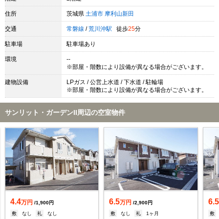
住所
茨城県
土浦市
摩利山新田
交通
常磐線
/
荒川沖駅
徒歩
25
分
駐車場
駐車場あり
環境
--
※部屋・階数により設備が異なる場合がございます。
建物設備
LPガス / 公営上水道 / 下水道 / 駐輪場
※部屋・階数により設備が異なる場合がございます。
サンリット・ガーデンII周辺の空室物件
4.4
6.5
6.
万円
万円
/1,900円
/2,900円
敷
なし
礼
なし
敷
なし
礼
1ヶ月
敷