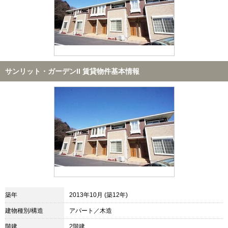
サンリット・ガーデンII 賃貸物件基本情報
築年
2013年10月 (築12年)
建物種別/構造
アパート／木造
階建
2階建