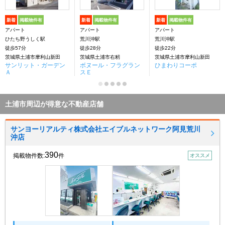
新着
掲載物件有
新着
掲載物件有
新着
掲載物件有
アパート
アパート
アパート
ひたち野うしく駅
荒川沖駅
荒川沖駅
徒歩57分
徒歩28分
徒歩22分
茨城県土浦市摩利山新田
茨城県土浦市右籾
茨城県土浦市摩利山新田
サンリット・ガーデン
ボヌール・フラグラン
ひまわりコーポ
Ａ
スＥ
土浦市周辺が得意な不動産店舗
サンヨーリアルティ株式会社エイブルネットワーク阿見荒川
沖店
390
掲載物件数:
件
オススメ