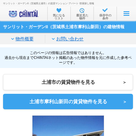
サンリット・ガーデンII（茨城県土浦市）の賃貸マンション･アパート･部屋探し情報
お部屋を探す
気になる
最近見た
保存中の
リスト
物件
条件
沿線・駅から
サンリット・ガーデンII（茨城県土浦市摩利山新田）の建物情報
住所から
物件概要
お問い合わせ
家賃相場から
通勤通学時間から
このページの情報は広告情報ではありません。
過去から現在までCHINTAIネット掲載のあった物件情報を元に作成した参考ペ
ージです。
物件特集から
不動産会社から
土浦市の賃貸物件を見る
＞
TOP
土浦市摩利山新田の賃貸物件を見る
＞