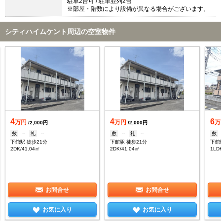
駐車2台可 / 駐車並列2台
※部屋・階数により設備が異なる場合がございます。
シティハイムケント周辺の空室物件
4
4
6
万円
万円
万
/2,000円
/2,000円
敷
--
礼
--
敷
--
礼
--
敷
下館駅 徒歩21分
下館駅 徒歩21分
下館
2DK/41.04㎡
2DK/41.04㎡
1LD
お問合せ
お問合せ
お気に入り
お気に入り