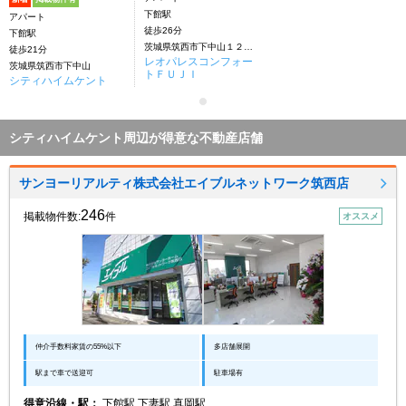
下館駅
アパート
徒歩26分
下館駅
茨城県筑西市下中山１２４２
徒歩21分
レオパレスコンフォー
茨城県筑西市下中山
トＦＵＪＩ
シティハイムケント
シティハイムケント周辺が得意な不動産店舗
サンヨーリアルティ株式会社エイブルネットワーク筑西店
246
掲載物件数:
件
オススメ
仲介手数料家賃の55%以下
多店舗展開
駅まで車で送迎可
駐車場有
得意沿線・駅：
下館駅 下妻駅 真岡駅