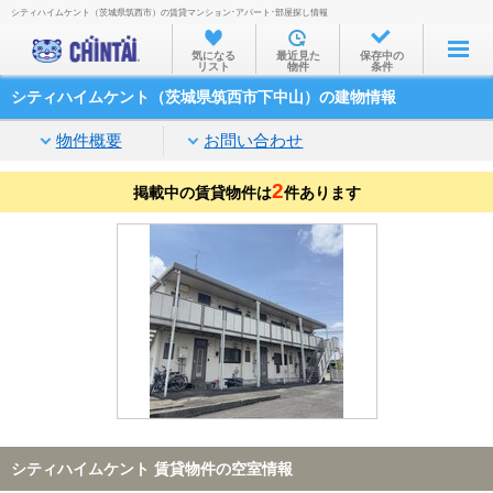
シティハイムケント（茨城県筑西市）の賃貸マンション･アパート･部屋探し情報
お部屋を探す
気になる
最近見た
保存中の
リスト
物件
条件
沿線・駅から
シティハイムケント（茨城県筑西市下中山）の建物情報
住所から
物件概要
お問い合わせ
家賃相場から
2
掲載中の賃貸物件は
通勤通学時間から
件あります
物件特集から
不動産会社から
TOP
シティハイムケント 賃貸物件の空室情報