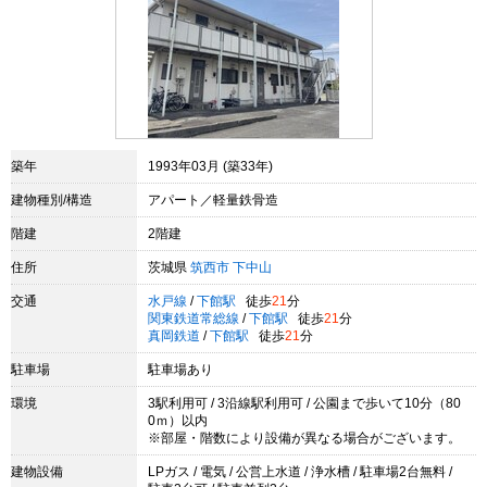
築年
1993年03月 (築33年)
建物種別/構造
アパート／軽量鉄骨造
階建
2階建
住所
茨城県
筑西市
下中山
交通
水戸線
/
下館駅
徒歩
21
分
関東鉄道常総線
/
下館駅
徒歩
21
分
真岡鉄道
/
下館駅
徒歩
21
分
駐車場
駐車場あり
環境
3駅利用可 / 3沿線駅利用可 / 公園まで歩いて10分（80
0ｍ）以内
※部屋・階数により設備が異なる場合がございます。
建物設備
LPガス / 電気 / 公営上水道 / 浄水槽 / 駐車場2台無料 /