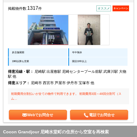
1317
掲載物件数:
件
オススメ
キャンペーン
多店舗展開
年中無休
19時以降も営業
開店10年以上
得意沿線・駅：
尼崎駅 出屋敷駅 尼崎センタープール前駅 武庫川駅 大物
駅 他
得意エリア：
尼崎市 西宮市 芦屋市 伊丹市 宝塚市 他
初期費用分割払いが全ての物件で利用できます。 初期費用3回～48回分割可（ス
ム…
Webでお問合せ
電話でお問合せ
Cocon Grandjour 尼崎水堂町の住所から空室を再検索