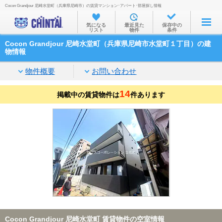
Cocon Grandjour 尼崎水堂町（兵庫県尼崎市）の賃貸マンション･アパート･部屋探し情報
お部屋を探す
気になる
最近見た
保存中の
リスト
物件
条件
沿線・駅から
Cocon Grandjour 尼崎水堂町（兵庫県尼崎市水堂町１丁目）の建
住所から
物情報
家賃相場から
物件概要
お問い合わせ
通勤通学時間から
14
掲載中の賃貸物件は
件あります
物件特集から
不動産会社から
TOP
Cocon Grandjour 尼崎水堂町 賃貸物件の空室情報