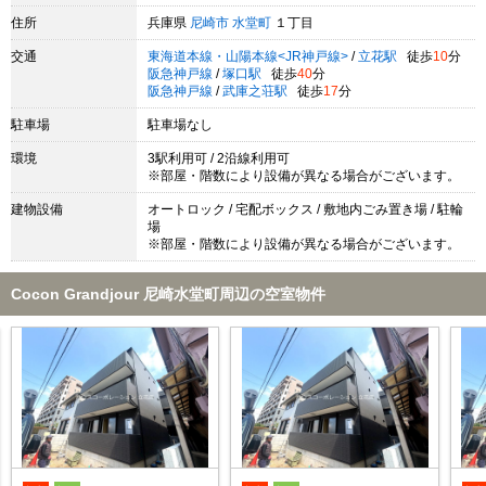
住所
兵庫県
尼崎市
水堂町
１丁目
交通
東海道本線・山陽本線<JR神戸線>
/
立花駅
徒歩
10
分
阪急神戸線
/
塚口駅
徒歩
40
分
阪急神戸線
/
武庫之荘駅
徒歩
17
分
駐車場
駐車場なし
環境
3駅利用可 / 2沿線利用可
※部屋・階数により設備が異なる場合がございます。
建物設備
オートロック / 宅配ボックス / 敷地内ごみ置き場 / 駐輪
場
※部屋・階数により設備が異なる場合がございます。
Cocon Grandjour 尼崎水堂町周辺の空室物件