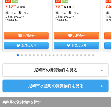
新着
新築
新着
新築
新
7.1
7
7.
万円
万円
/7,000円
/7,000円
敷
なし
礼
なし
敷
なし
礼
なし
敷
立花駅 徒歩10分
立花駅 徒歩10分
立花
1DK/26.4㎡
1DK/26.4㎡
1LD
お問合せ
お問合せ
お気に入り
お気に入り
尼崎市の賃貸物件を見る
＞
尼崎市水堂町の賃貸物件を見る
＞
兵庫県の賃貸物件を探す