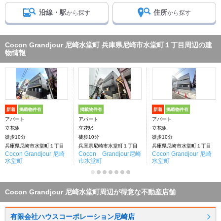
沿線・駅
住所
から探す
から探す
Cocon Grandjour 尼崎水堂町 兵庫県尼崎市水堂町１丁目周辺の建
物情報
新着
掲載物件有
掲載物件有
新着
掲載物件有
アパート
アパート
アパート
立花駅
立花駅
立花駅
徒歩10分
徒歩10分
徒歩10分
兵庫県尼崎市水堂町１丁目
兵庫県尼崎市水堂町１丁目
兵庫県尼崎市水堂町１丁目
Cocon Grandjour 尼崎
Cocon Grandjour尼崎
Cocon Grandjour 尼崎
水堂町
市水堂町
水堂町
Cocon Grandjour 尼崎水堂町周辺が得意な不動産店舗
有限会社ハウスコーポレーション尼崎店