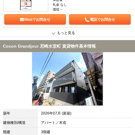
礼金 なし
償却 --
Webでお問合せ
電話でお問合せ
もっと見る
Cocon Grandjour 尼崎水堂町 賃貸物件基本情報
築年
2026年07月 (新築)
建物種別/構造
アパート／木造
階建
3階建