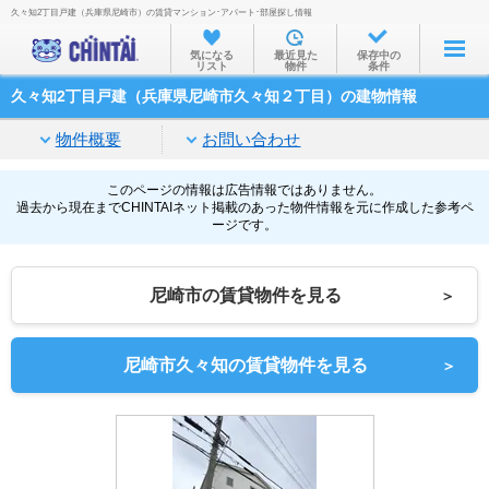
久々知2丁目戸建（兵庫県尼崎市）の賃貸マンション･アパート･部屋探し情報
お部屋を探す
気になる
最近見た
保存中の
リスト
物件
条件
沿線・駅から
久々知2丁目戸建（兵庫県尼崎市久々知２丁目）の建物情報
住所から
物件概要
お問い合わせ
家賃相場から
通勤通学時間から
このページの情報は広告情報ではありません。
過去から現在までCHINTAIネット掲載のあった物件情報を元に作成した参考ペ
ージです。
物件特集から
不動産会社から
尼崎市の賃貸物件を見る
＞
TOP
尼崎市久々知の賃貸物件を見る
＞