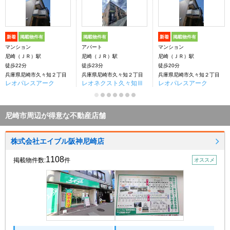
新着
掲載物件有
掲載物件有
新着
掲載物件有
マンション
アパート
マンション
尼崎（ＪＲ）駅
尼崎（ＪＲ）駅
尼崎（ＪＲ）駅
徒歩22分
徒歩23分
徒歩20分
兵庫県尼崎市久々知２丁目
兵庫県尼崎市久々知２丁目
兵庫県尼崎市久々知２丁目
レオパレスアーク
レオネクスト久々知Ⅲ
レオパレスアーク
尼崎市周辺が得意な不動産店舗
株式会社エイブル阪神尼崎店
1108
掲載物件数:
件
オススメ