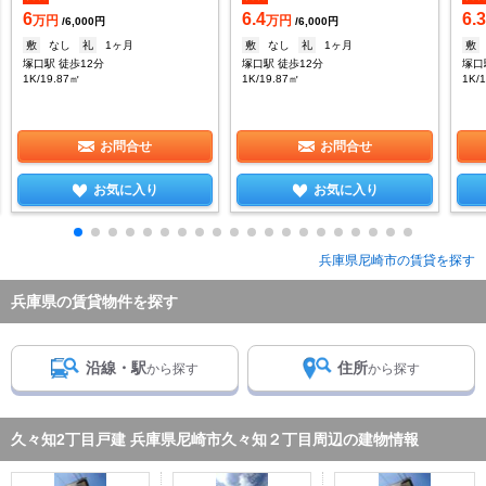
6
6.4
6.
万円
万円
/6,000円
/6,000円
敷
なし
礼
1ヶ月
敷
なし
礼
1ヶ月
敷
塚口駅 徒歩12分
塚口駅 徒歩12分
塚口
1K/19.87㎡
1K/19.87㎡
1K/
お問合せ
お問合せ
お気に入り
お気に入り
兵庫県尼崎市の賃貸を探す
兵庫県の賃貸物件を探す
沿線・駅
住所
から探す
から探す
久々知2丁目戸建 兵庫県尼崎市久々知２丁目周辺の建物情報