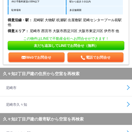
仲介手数料家賃の55%以下
駅から徒歩３分以内
駐車場有
多店舗展開
得意沿線・駅：
尼崎駅 大物駅 杭瀬駅 出屋敷駅 尼崎センタープール前駅
他
得意エリア：
尼崎市 西宮市 大阪市西淀川区 大阪市東淀川区 伊丹市 他
この物件はLINEで不動産会社へお問合せができます！
友だち追加してLINEでお問合せ（無料）
Webでお問合せ
電話でお問合せ
久々知2丁目戸建の住所から空室を再検索
尼崎市
尼崎市久々知
久々知2丁目戸建の最寄駅から空室を再検索