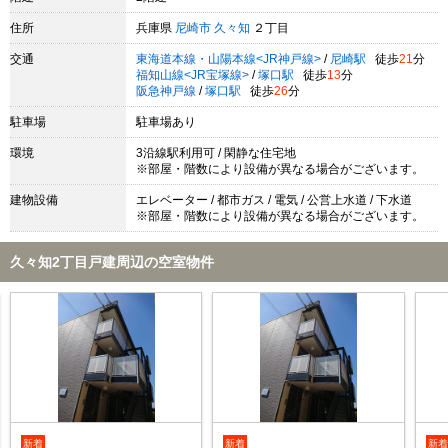
住所
兵庫県
尼崎市
久々知
２丁目
交通
東海道本線・山陽本線<JR神戸線>
/
尼崎駅
徒歩
21
分
福知山線<JR宝塚線>
/
塚口駅
徒歩
13
分
阪急神戸線
/
塚口駅
徒歩
26
分
駐車場
駐車場あり
環境
3沿線駅利用可 / 閑静な住宅地
※部屋・階数により設備が異なる場合がございます。
建物設備
エレベーター / 都市ガス / 電気 / 公営上水道 / 下水道
※部屋・階数により設備が異なる場合がございます。
久々知2丁目戸建周辺の空室物件
新着
新着
新