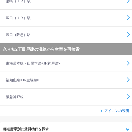
尼崎（ＪＲ）駅
塚口（ＪＲ）駅
塚口（阪急）駅
久々知2丁目戸建の沿線から空室を再検索
東海道本線・山陽本線<JR神戸線>
福知山線<JR宝塚線>
阪急神戸線
アイコンの説明
都道府県別に賃貸物件を探す