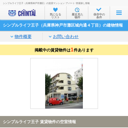
シンプルライフ王子（兵庫県神戸市灘区）の賃貸マンション･アパート･部屋探し情報
お部屋を探す
気になる
最近見た
保存中の
リスト
物件
条件
沿線・駅から
シンプルライフ王子（兵庫県神戸市灘区城内通４丁目）の建物情報
住所から
物件概要
お問い合わせ
家賃相場から
1
掲載中の賃貸物件は
通勤通学時間から
件あります
物件特集から
不動産会社から
TOP
シンプルライフ王子 賃貸物件の空室情報