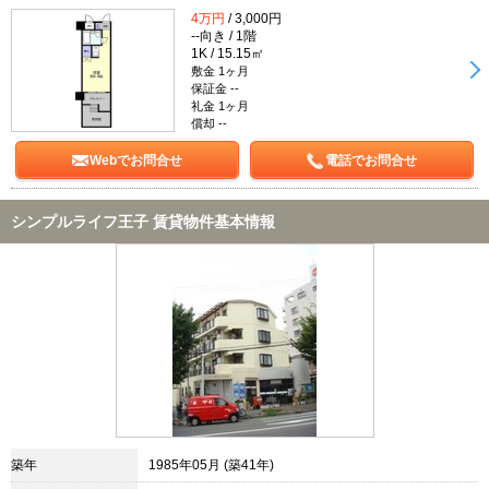
4万円
/ 3,000円
--向き / 1階
1K / 15.15㎡
敷金 1ヶ月
保証金 --
礼金 1ヶ月
償却 --
Webでお問合せ
電話でお問合せ
シンプルライフ王子 賃貸物件基本情報
築年
1985年05月 (築41年)