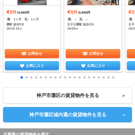
4
4
4
万円
万円
万
/3,000円
/3,000円
敷
1ヶ月
礼
1ヶ月
敷
--
礼
--
敷
灘駅 徒歩5分
王子公園駅 徒歩2分
王子
1K/15.15㎡
1K/20㎡
1K/
お問合せ
お問合せ
お気に入り
お気に入り
神戸市灘区の賃貸物件を見る
＞
神戸市灘区城内通の賃貸物件を見る
＞
兵庫県の賃貸物件を探す