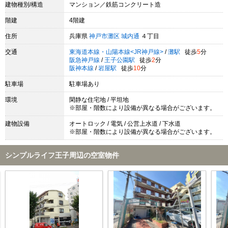
建物種別/構造
マンション／鉄筋コンクリート造
階建
4階建
住所
兵庫県
神戸市灘区
城内通
４丁目
交通
東海道本線・山陽本線<JR神戸線>
/
灘駅
徒歩
5
分
阪急神戸線
/
王子公園駅
徒歩
2
分
阪神本線
/
岩屋駅
徒歩
10
分
駐車場
駐車場あり
環境
閑静な住宅地 / 平坦地
※部屋・階数により設備が異なる場合がございます。
建物設備
オートロック / 電気 / 公営上水道 / 下水道
※部屋・階数により設備が異なる場合がございます。
シンプルライフ王子周辺の空室物件