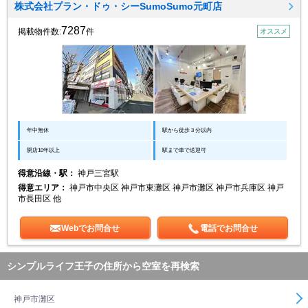
株式会社プラン・ドゥ・シーSumoSumo元町店
7287
掲載物件数:
件
オススメ
年中無休
駅から徒歩３分以内
開店10年以上
駅まで車で送迎可
得意沿線・駅：
神戸三宮駅
得意エリア：
神戸市中央区 神戸市東灘区 神戸市灘区 神戸市兵庫区 神戸
市長田区 他
Webでお問合せ
電話でお問合せ
シンプルライフ王子の住所から空室を再検索
神戸市灘区