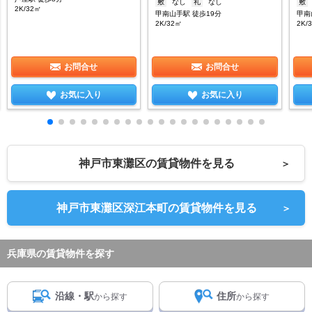
敷
なし
礼
なし
敷
2K/32㎡
甲南山手駅 徒歩19分
甲南
2K/32㎡
2K/
お問合せ
お問合せ
お気に入り
お気に入り
神戸市東灘区の賃貸物件を見る
＞
神戸市東灘区深江本町の賃貸物件を見る
＞
兵庫県の賃貸物件を探す
沿線・駅
住所
から探す
から探す