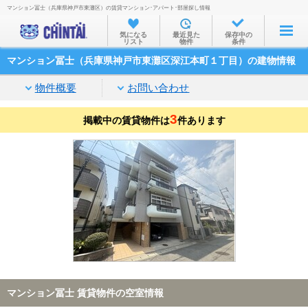
マンション冨士（兵庫県神戸市東灘区）の賃貸マンション･アパート･部屋探し情報
お部屋を探す
気になる
最近見た
保存中の
リスト
物件
条件
沿線・駅から
マンション冨士（兵庫県神戸市東灘区深江本町１丁目）の建物情報
住所から
物件概要
お問い合わせ
家賃相場から
3
掲載中の賃貸物件は
通勤通学時間から
件あります
物件特集から
不動産会社から
TOP
マンション冨士 賃貸物件の空室情報