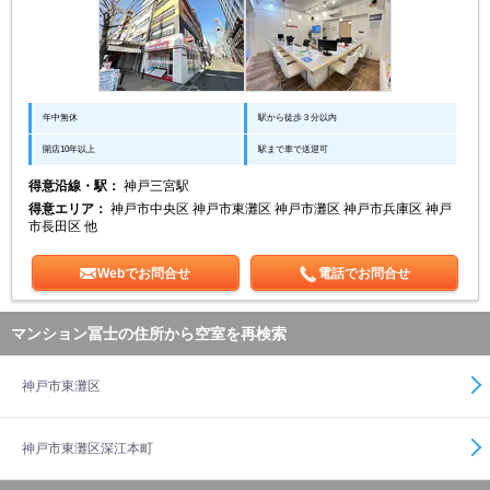
年中無休
駅から徒歩３分以内
開店10年以上
駅まで車で送迎可
得意沿線・駅：
神戸三宮駅
得意エリア：
神戸市中央区 神戸市東灘区 神戸市灘区 神戸市兵庫区 神戸
市長田区 他
Webでお問合せ
電話でお問合せ
マンション冨士の住所から空室を再検索
神戸市東灘区
神戸市東灘区深江本町