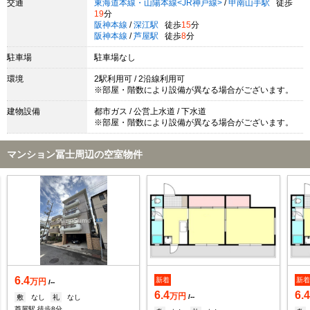
交通
東海道本線・山陽本線<JR神戸線>
/
甲南山手駅
徒歩
19
分
阪神本線
/
深江駅
徒歩
15
分
阪神本線
/
芦屋駅
徒歩
8
分
駐車場
駐車場なし
環境
2駅利用可 / 2沿線利用可
※部屋・階数により設備が異なる場合がございます。
建物設備
都市ガス / 公営上水道 / 下水道
※部屋・階数により設備が異なる場合がございます。
マンション冨士周辺の空室物件
6.4
新着
新
万円
/--
6.4
6.
万円
/--
敷
なし
礼
なし
芦屋駅 徒歩8分