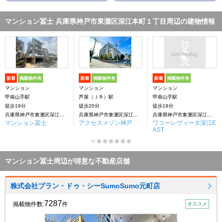
マンション冨士 兵庫県神戸市東灘区深江本町１丁目周辺の建物情報
新着
掲載物件有
新着
掲載物件有
新着
掲載物件有
マンション
マンション
マンション
甲南山手駅
芦屋（ＪＲ）駅
甲南山手駅
徒歩19分
徒歩20分
徒歩19分
兵庫県神戸市東灘区深江本町１丁目
兵庫県神戸市東灘区深江本町１丁目
兵庫県神戸市東灘区深江本町１丁目
マンション冨士
アクセスメゾン神戸
ワコーレヴィータ深江E
AST
マンション冨士周辺が得意な不動産店舗
株式会社プラン・ドゥ・シーSumoSumo元町店
7287
掲載物件数:
件
オススメ