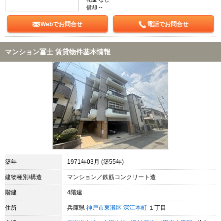
償却 --
Webでお問合せ
電話でお問合せ
マンション冨士 賃貸物件基本情報
築年
1971年03月 (築55年)
建物種別/構造
マンション／鉄筋コンクリート造
階建
4階建
住所
兵庫県
神戸市東灘区
深江本町
１丁目