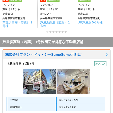
マンション
マンション
マンション
芦屋（ＪＲ）駅
芦屋（ＪＲ）駅
芦屋（ＪＲ）駅
徒歩30分
徒歩30分
徒歩31分
兵庫県芦屋市若葉町
兵庫県芦屋市若葉町
兵庫県芦屋市若葉町
芦屋浜高層（若葉） 1
芦屋浜高層（若葉） 1
UR芦屋浜 5-1号棟
号棟
号棟
芦屋浜高層（若葉） 1号棟周辺が得意な不動産店舗
株式会社プラン・ドゥ・シーSumoSumo元町店
7287
掲載物件数:
件
オススメ
年中無休
駅から徒歩３分以内
開店10年以上
駅まで車で送迎可