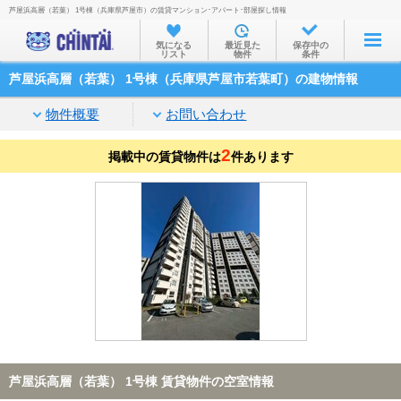
芦屋浜高層（若葉） 1号棟（兵庫県芦屋市）の賃貸マンション･アパート･部屋探し情報
お部屋を探す
気になる
最近見た
保存中の
リスト
物件
条件
沿線・駅から
芦屋浜高層（若葉） 1号棟（兵庫県芦屋市若葉町）の建物情報
住所から
物件概要
お問い合わせ
家賃相場から
2
掲載中の賃貸物件は
通勤通学時間から
件あります
物件特集から
不動産会社から
TOP
芦屋浜高層（若葉） 1号棟 賃貸物件の空室情報