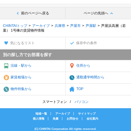
前のページへ戻る
ページの先頭へ
CHINTAIトップ
アーカイブ
兵庫県
芦屋市
芦屋駅
芦屋浜高層（若
葉） 1号棟の賃貸物件情報
気になるリスト
保存中の条件
別の探し方でお部屋を探す
沿線・駅から
住所から
家賃相場から
通勤通学時間から
物件特集から
TOP
スマートフォン
パソコン
地域一覧
アーカイブ
サイトマップ
個人情報
免責
お問合せ
会社案内
(C) CHINTAI Corporation All rights reserved.