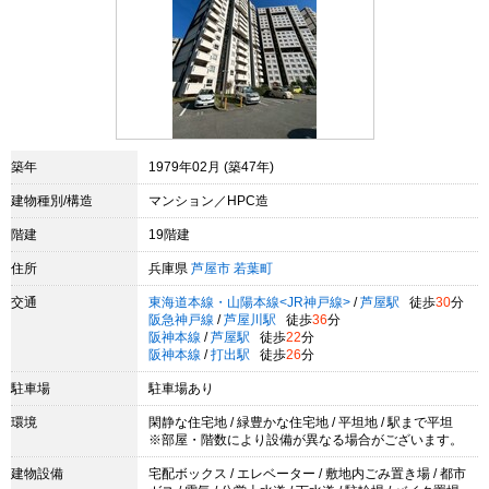
築年
1979年02月 (築47年)
建物種別/構造
マンション／HPC造
階建
19階建
住所
兵庫県
芦屋市
若葉町
交通
東海道本線・山陽本線<JR神戸線>
/
芦屋駅
徒歩
30
分
阪急神戸線
/
芦屋川駅
徒歩
36
分
阪神本線
/
芦屋駅
徒歩
22
分
阪神本線
/
打出駅
徒歩
26
分
駐車場
駐車場あり
環境
閑静な住宅地 / 緑豊かな住宅地 / 平坦地 / 駅まで平坦
※部屋・階数により設備が異なる場合がございます。
建物設備
宅配ボックス / エレベーター / 敷地内ごみ置き場 / 都市