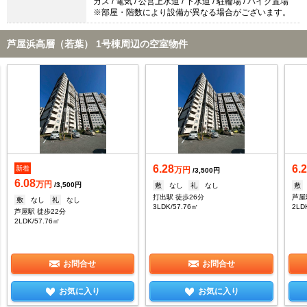
ガス / 電気 / 公営上水道 / 下水道 / 駐輪場 / バイク置場
※部屋・階数により設備が異なる場合がございます。
芦屋浜高層（若葉） 1号棟周辺の空室物件
6.28
6.
新着
万円
/3,500円
6.08
万円
/3,500円
敷
なし
礼
なし
敷
打出駅 徒歩26分
芦屋
敷
なし
礼
なし
3LDK/57.76㎡
2LD
芦屋駅 徒歩22分
2LDK/57.76㎡
お問合せ
お問合せ
お気に入り
お気に入り