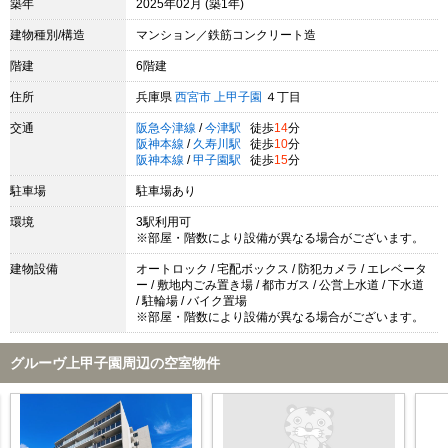
築年
2025年02月 (築1年)
建物種別/構造
マンション／鉄筋コンクリート造
階建
6階建
住所
兵庫県
西宮市
上甲子園
４丁目
交通
阪急今津線
/
今津駅
徒歩
14
分
阪神本線
/
久寿川駅
徒歩
10
分
阪神本線
/
甲子園駅
徒歩
15
分
駐車場
駐車場あり
環境
3駅利用可
※部屋・階数により設備が異なる場合がございます。
建物設備
オートロック / 宅配ボックス / 防犯カメラ / エレベータ
ー / 敷地内ごみ置き場 / 都市ガス / 公営上水道 / 下水道
/ 駐輪場 / バイク置場
※部屋・階数により設備が異なる場合がございます。
グルーヴ上甲子園周辺の空室物件