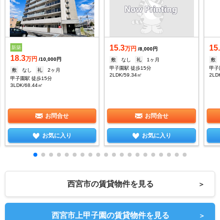
15.3
15
新築
万円
/8,000円
18.3
万円
/10,000円
敷
なし
礼
1ヶ月
敷
甲子園駅 徒歩15分
甲子
敷
なし
礼
2ヶ月
2LDK/59.34㎡
2LD
甲子園駅 徒歩15分
3LDK/68.44㎡
お問合せ
お問合せ
お気に入り
お気に入り
西宮市の賃貸物件を見る
＞
西宮市上甲子園の賃貸物件を見る
＞