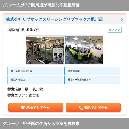
グルーヴ上甲子園周辺が得意な不動産店舗
株式会社リブマックスリーシングリブマックス夙川店
3867
掲載物件数:
件
オススメ
駅から徒歩３分以内
多店舗展開
開店10年以上
社宅・寮対応物件あり
得意沿線・駅：
夙川駅
得意エリア：
西宮市
Webでお問合せ
電話でお問合せ
グルーヴ上甲子園の住所から空室を再検索