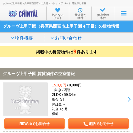
グルーヴ上甲子園（兵庫県西宮市）の賃貸マンション･アパート･部屋探し情報
お部屋を探す
気になる
最近見た
保存中の
リスト
物件
条件
沿線・駅から
グルーヴ上甲子園（兵庫県西宮市上甲子園４丁目）の建物情報
住所から
物件概要
お問い合わせ
家賃相場から
9
掲載中の賃貸物件は
通勤通学時間から
件あります
物件特集から
グルーヴ上甲子園 賃貸物件の空室情報
不動産会社から
15.3万円
/ 8,000円
TOP
--向き / 3階
2LDK / 59.34㎡
敷金 なし
保証金 --
礼金 1ヶ月
償却 --
Webでお問合せ
電話でお問合せ