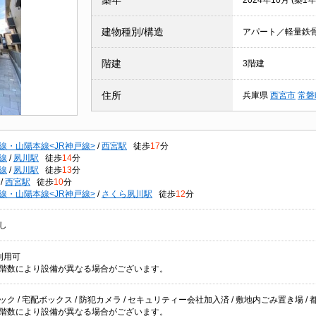
築年
2024年10月 (築1年
建物種別/構造
アパート／軽量鉄
階建
3階建
住所
兵庫県
西宮市
常磐
線・山陽本線<JR神戸線>
/
西宮駅
徒歩
17
分
線
/
夙川駅
徒歩
14
分
線
/
夙川駅
徒歩
13
分
/
西宮駅
徒歩
10
分
線・山陽本線<JR神戸線>
/
さくら夙川駅
徒歩
12
分
し
利用可
階数により設備が異なる場合がございます。
ク / 宅配ボックス / 防犯カメラ / セキュリティー会社加入済 / 敷地内ごみ置き場 / 都市ガ
階数により設備が異なる場合がございます。