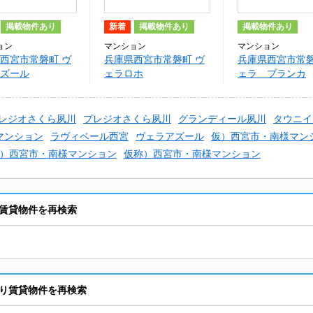
掲載物件あり
新着
掲載物件あり
掲載物件あり
ョン
マンション
マンション
西宮市常磐町 ヴ
兵庫県西宮市常磐町 ヴ
兵庫県西宮市常磐
ズール
ェラロホ
ェラ ブランカ
レジオさくら夙川
プレジオさくら夙川
グランディール夙川
タウニイ
マンション
ラヴィベール西宮
ヴェラアズール
仮）西宮市・南様マン
）西宮市・南様マンション
仮称）西宮市・南様マンション
賃貸物件を再検索
り賃貸物件を再検索