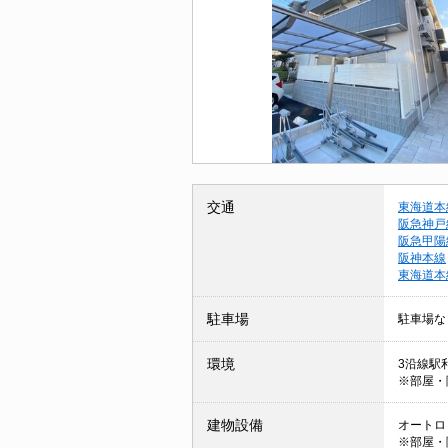
交通
東海道本
阪急神戸
阪急甲陽
阪神本線
東海道本
駐車場
駐車場な
環境
3沿線駅
※部屋・
建物設備
オートロッ
※部屋・