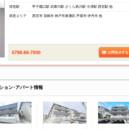
得意駅
甲子園口駅 武庫川駅 さくら夙川駅 今津駅 西宮駅 他
得意エリア
西宮市 尼崎市 神戸市東灘区 芦屋市 伊丹市 他
0798-66-7000
お問合せする
ション･アパート情報