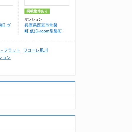
掲載物件あり
マンション
町 ヴ
兵庫県西宮市常磐
町 仮)D-room常磐町
－フラット
ワコーレ夙川
ション