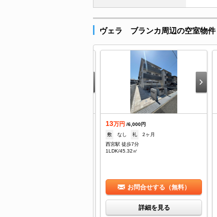
ヴェラ ブランカ周辺の空室物件
3
13
万円
万円
/6,000円
/6,000円
なし
礼
200,000円
敷
なし
礼
2ヶ月
くら夙川駅 徒歩10分
西宮駅 徒歩7分
DK/45.32㎡
1LDK/45.32㎡
お問合せする（無料）
お問合せする（無料）
詳細を見る
詳細を見る