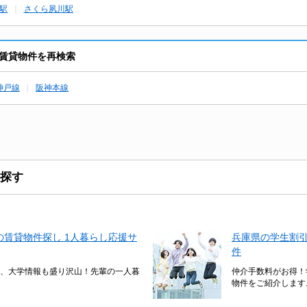
駅
さくら夙川駅
賃貸物件を再検索
神戸線
阪神本線
探す
賃貸物件探し 1人暮らし応援サ
兵庫県の学生割
件
、大学情報も盛り沢山！先輩の一人暮
仲介手数料がお得！
物件をご紹介します