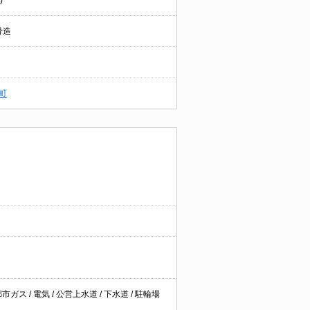
)
骨造
町
ス / 電気 / 公営上水道 / 下水道 / 駐輪場