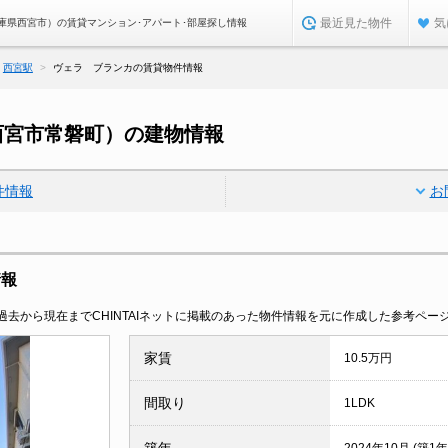
最近見た物件
気
庫県西宮市）の賃貸マンション･アパート･部屋探し情報
西宮駅
ヴェラ ブランカの賃貸物件情報
西宮市常磐町）の建物情報
件情報
お
情報
去から現在までCHINTAIネットに掲載のあった物件情報を元に作成した参考ペー
家賃
10.5万円
間取り
1LDK