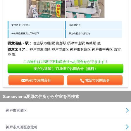
女性スタッフ対応
英語対応可
仲介手数料家賃の55%以下
駅から徒歩３分以内
得意沿線・駅：
住吉駅 御影駅 御影駅 摂津本山駅 魚崎駅 他
得意エリア：
神戸市東灘区 神戸市灘区 神戸市兵庫区 神戸市中央区 西宮
市 他
この物件はLINEで不動産会社へお問合せができます！
友だち追加してLINEでお問合せ（無料）
Webでお問合せ
電話でお問合せ
Sansevieria夏原の住所から空室を再検索
神戸市東灘区
神戸市東灘区森北町