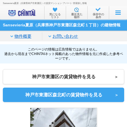
Sansevieria夏原（兵庫県神戸市東灘区）の賃貸マンション･アパート･部屋探し情報
お部屋を探す
気になる
最近見た
保存中の
リスト
物件
条件
沿線・駅から
Sansevieria夏原（兵庫県神戸市東灘区森北町１丁目）の建物情報
住所から
物件概要
お問い合わせ
家賃相場から
通勤通学時間から
このページの情報は広告情報ではありません。
過去から現在までCHINTAIネット掲載のあった物件情報を元に作成した参考ペ
ージです。
物件特集から
不動産会社から
神戸市東灘区の賃貸物件を見る
＞
TOP
神戸市東灘区森北町の賃貸物件を見る
＞