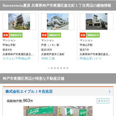
Sansevieria夏原 兵庫県神戸市東灘区森北町１丁目周辺の建物情報
新着
掲載物件有
新着
掲載物件有
新着
掲載物件有
マンション
マンション
マンション
甲南山手駅
芦屋（ＪＲ）駅
甲南山手駅
徒歩4分
徒歩18分
徒歩7分
兵庫県神戸市東灘区森北町１丁目
兵庫県芦屋市三条町
兵庫県神戸市東灘区森北町４丁目
ラフォレア甲南山手
VIVA 三条
甲南山手ハイツ
神戸市東灘区周辺が得意な不動産店舗
株式会社エイブルＪＲ住吉店
963
掲載物件数:
件
オススメ