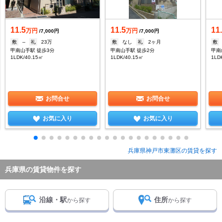
11.5
11.5
11
万円
万円
/7,000円
/7,000円
敷
--
礼
23万
敷
なし
礼
2ヶ月
敷
甲南山手駅 徒歩3分
甲南山手駅 徒歩2分
甲南
1LDK/40.15㎡
1LDK/40.15㎡
1LD
お問合せ
お問合せ
お気に入り
お気に入り
兵庫県神戸市東灘区の賃貸を探す
兵庫県の賃貸物件を探す
沿線・駅
住所
から探す
から探す