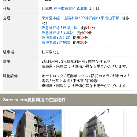
住所
兵庫県
神戸市東灘区
森北町
１丁目
交通
東海道本線・山陽本線<JR神戸線>
/
甲南山手駅
徒歩
4
分
阪急神戸線
/
芦屋川駅
徒歩
14
分
阪急神戸線
/
岡本駅
徒歩
24
分
阪神本線
/
深江駅
徒歩
18
分
阪神本線
/
芦屋駅
徒歩
20
分
駐車場
駐車場なし
環境
2駅利用可 / 3沿線駅利用可 / 閑静な住宅地
※部屋・階数により設備が異なる場合がございます。
建物設備
オートロック / 宅配ボックス / 防犯カメラ / 都市ガス /
電気 / 公営上水道 / 下水道 / 駐輪場
※部屋・階数により設備が異なる場合がございます。
Sansevieria夏原周辺の空室物件