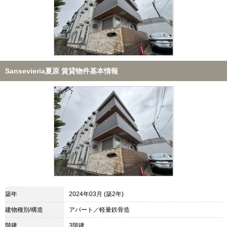
Sansevieria夏原 賃貸物件基本情報
築年
2024年03月 (築2年)
建物種別/構造
アパート／軽量鉄骨造
階建
3階建