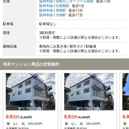
交通
阪神本線
/
尼崎センタープール前駅
徒歩
15
分
阪神本線
/
出屋敷駅
徒歩
5
分
阪神本線
/
尼崎駅
徒歩
23
分
阪神本線
/
大物駅
徒歩
27
分
駐車場
駐車場なし
環境
3駅利用可
※部屋・階数により設備が異なる場合がございます。
建物設備
敷地内ごみ置き場 / 都市ガス / 駐輪場
※部屋・階数により設備が異なる場合がございます。
寺井マンション周辺の空室物件
6.9
6.9
6.
万円
万円
/6,000円
/6,000円
敷
なし
礼
250,000円
敷
なし
礼
250,000円
敷
出屋敷駅 徒歩5分
出屋敷駅 徒歩5分
出屋