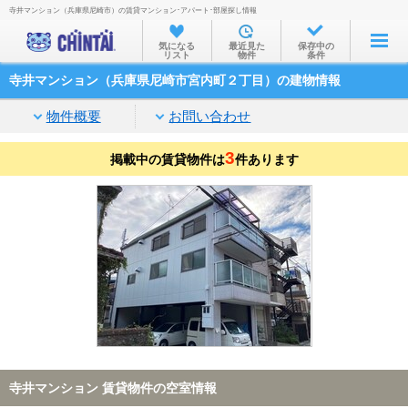
寺井マンション（兵庫県尼崎市）の賃貸マンション･アパート･部屋探し情報
お部屋を探す
気になる
最近見た
保存中の
リスト
物件
条件
沿線・駅から
寺井マンション（兵庫県尼崎市宮内町２丁目）の建物情報
住所から
物件概要
お問い合わせ
家賃相場から
3
掲載中の賃貸物件は
通勤通学時間から
件あります
物件特集から
不動産会社から
TOP
寺井マンション 賃貸物件の空室情報