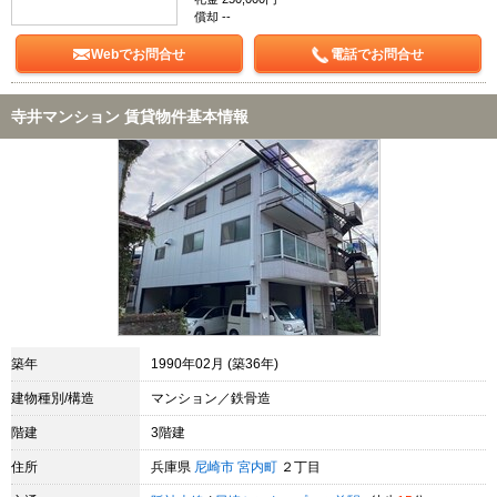
償却 --
Webでお問合せ
電話でお問合せ
寺井マンション 賃貸物件基本情報
築年
1990年02月 (築36年)
建物種別/構造
マンション／鉄骨造
階建
3階建
住所
兵庫県
尼崎市
宮内町
２丁目