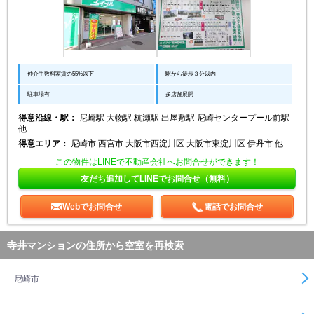
仲介手数料家賃の55%以下
駅から徒歩３分以内
駐車場有
多店舗展開
得意沿線・駅：
尼崎駅 大物駅 杭瀬駅 出屋敷駅 尼崎センタープール前駅
他
得意エリア：
尼崎市 西宮市 大阪市西淀川区 大阪市東淀川区 伊丹市 他
この物件はLINEで不動産会社へお問合せができます！
友だち追加してLINEでお問合せ（無料）
Webでお問合せ
電話でお問合せ
寺井マンションの住所から空室を再検索
尼崎市