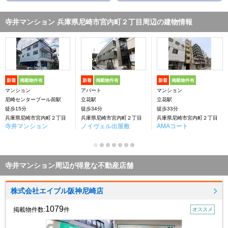
寺井マンション 兵庫県尼崎市宮内町２丁目周辺の建物情報
新着
掲載物件有
新着
掲載物件有
新着
掲載物件有
マンション
アパート
マンション
尼崎センタープール前駅
立花駅
立花駅
徒歩15分
徒歩34分
徒歩33分
兵庫県尼崎市宮内町２丁目
兵庫県尼崎市宮内町２丁目
兵庫県尼崎市宮内町２丁目
寺井マンション
ノイヴェル出屋敷
AMAコート
寺井マンション周辺が得意な不動産店舗
株式会社エイブル阪神尼崎店
1079
掲載物件数:
件
オススメ