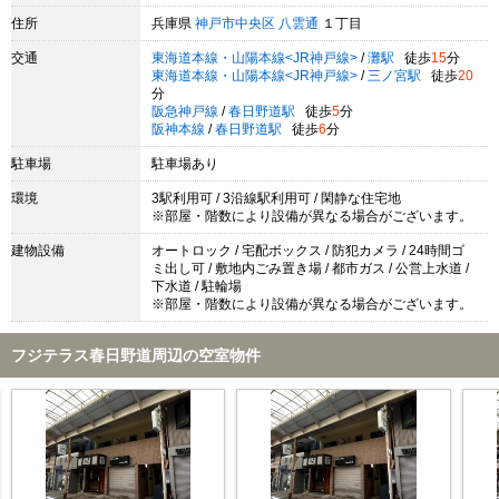
住所
兵庫県
神戸市中央区
八雲通
１丁目
交通
東海道本線・山陽本線<JR神戸線>
/
灘駅
徒歩
15
分
東海道本線・山陽本線<JR神戸線>
/
三ノ宮駅
徒歩
20
分
阪急神戸線
/
春日野道駅
徒歩
5
分
阪神本線
/
春日野道駅
徒歩
6
分
駐車場
駐車場あり
環境
3駅利用可 / 3沿線駅利用可 / 閑静な住宅地
※部屋・階数により設備が異なる場合がございます。
建物設備
オートロック / 宅配ボックス / 防犯カメラ / 24時間ゴ
ミ出し可 / 敷地内ごみ置き場 / 都市ガス / 公営上水道 /
下水道 / 駐輪場
※部屋・階数により設備が異なる場合がございます。
フジテラス春日野道周辺の空室物件