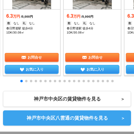
6.3
6.3
6.
万円
万円
/5,000円
/5,000円
敷
なし
礼
なし
敷
なし
礼
なし
敷
春日野道駅 徒歩4分
春日野道駅 徒歩4分
春日
1DK/30.08㎡
1DK/30.08㎡
1DK
お問合せ
お問合せ
お気に入り
お気に入り
神戸市中央区の賃貸物件を見る
＞
神戸市中央区八雲通の賃貸物件を見る
＞