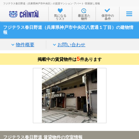
フジテラス春日野道（兵庫県神戸市中央区）の賃貸マンション･アパート･部屋探し情報
お部屋を探す
気になる
最近見た
保存中の
リスト
物件
条件
沿線・駅から
フジテラス春日野道（兵庫県神戸市中央区八雲通１丁目）の建物情
住所から
報
家賃相場から
物件概要
お問い合わせ
通勤通学時間から
5
掲載中の賃貸物件は
件あります
物件特集から
不動産会社から
TOP
フジテラス春日野道 賃貸物件の空室情報