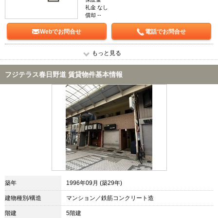
礼金 なし
償却 --
Webでお問合せ
電話でお問合せ
もっと見る
フジテラス春日野道 賃貸物件基本情報
築年
1996年09月 (築29年)
建物種別/構造
マンション／鉄筋コンクリート造
階建
5階建