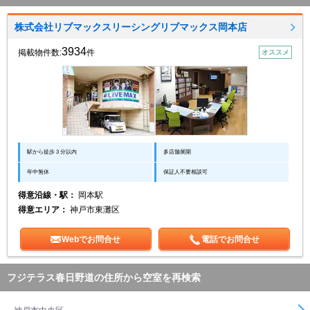
株式会社リブマックスリーシングリブマックス岡本店
3934
掲載物件数:
件
オススメ
駅から徒歩３分以内
多店舗展開
年中無休
保証人不要相談可
得意沿線・駅：
岡本駅
得意エリア：
神戸市東灘区
Webでお問合せ
電話でお問合せ
フジテラス春日野道の住所から空室を再検索