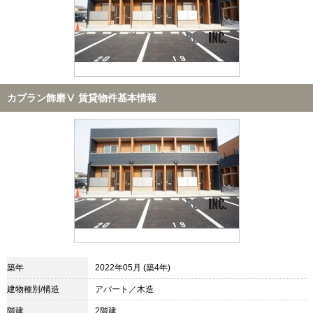
カプラン飾磨Ⅴ 賃貸物件基本情報
築年
2022年05月 (築4年)
建物種別/構造
アパート／木造
階建
2階建