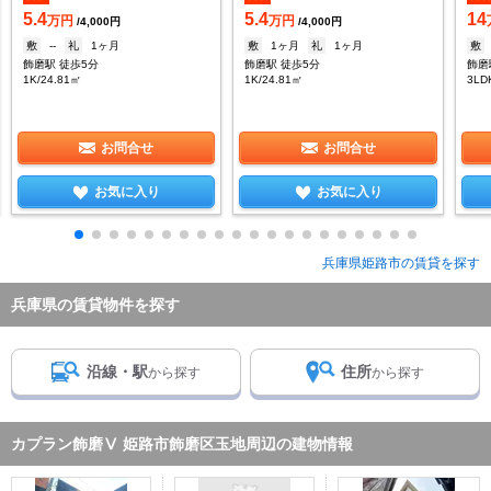
5.4
5.4
14
万円
万円
/4,000円
/4,000円
敷
--
礼
1ヶ月
敷
1ヶ月
礼
1ヶ月
敷
飾磨駅 徒歩5分
飾磨駅 徒歩5分
飾磨
1K/24.81㎡
1K/24.81㎡
3LD
お問合せ
お問合せ
お気に入り
お気に入り
兵庫県姫路市の賃貸を探す
兵庫県の賃貸物件を探す
沿線・駅
住所
から探す
から探す
カプラン飾磨Ⅴ 姫路市飾磨区玉地周辺の建物情報