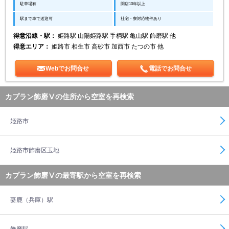
駐車場有
開店10年以上
駅まで車で送迎可
社宅・寮対応物件あり
得意沿線・駅：
姫路駅 山陽姫路駅 手柄駅 亀山駅 飾磨駅 他
得意エリア：
姫路市 相生市 高砂市 加西市 たつの市 他
Webでお問合せ
電話でお問合せ
カプラン飾磨Ⅴの住所から空室を再検索
姫路市
姫路市飾磨区玉地
カプラン飾磨Ⅴの最寄駅から空室を再検索
妻鹿（兵庫）駅