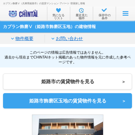
カプラン飾磨Ⅴ（兵庫県姫路市）の賃貸マンション･アパート･部屋探し情報
お部屋を探す
気になる
最近見た
保存中の
リスト
物件
条件
沿線・駅から
カプラン飾磨Ⅴ（姫路市飾磨区玉地）の建物情報
住所から
物件概要
お問い合わせ
家賃相場から
通勤通学時間から
このページの情報は広告情報ではありません。
過去から現在までCHINTAIネット掲載のあった物件情報を元に作成した参考ペ
ージです。
物件特集から
不動産会社から
姫路市の賃貸物件を見る
＞
TOP
姫路市飾磨区玉地の賃貸物件を見る
＞