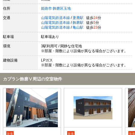
住所
姫路市
飾磨区玉地
交通
山陽電気鉄道本線
/
妻鹿駅
徒歩
24
分
山陽電気鉄道本線
/
飾磨駅
徒歩
5
分
山陽電気鉄道本線
/
亀山駅
徒歩
23
分
駐車場
駐車場あり
環境
3駅利用可 / 閑静な住宅地
※部屋・階数により設備が異なる場合がございます。
建物設備
LPガス
※部屋・階数により設備が異なる場合がございます。
カプラン飾磨Ⅴ周辺の空室物件
新着
新着
新