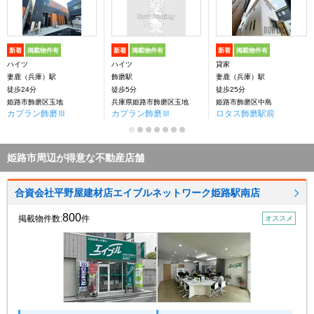
新着
掲載物件有
新着
掲載物件有
新着
掲載物件有
ハイツ
ハイツ
貸家
妻鹿（兵庫）駅
飾磨駅
妻鹿（兵庫）駅
徒歩24分
徒歩5分
徒歩25分
姫路市飾磨区玉地
兵庫県姫路市飾磨区玉地
姫路市飾磨区中島
カプラン飾磨Ⅲ
カプラン飾磨Ⅲ
ロタス飾磨駅前
姫路市周辺が得意な不動産店舗
合資会社平野屋建材店エイブルネットワーク姫路駅南店
800
掲載物件数:
件
オススメ