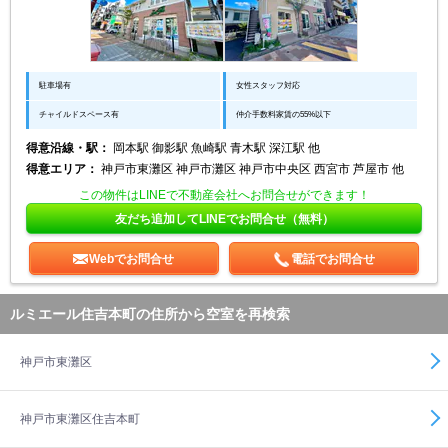
駐車場有
女性スタッフ対応
チャイルドスペース有
仲介手数料家賃の55%以下
得意沿線・駅：
岡本駅 御影駅 魚崎駅 青木駅 深江駅 他
得意エリア：
神戸市東灘区 神戸市灘区 神戸市中央区 西宮市 芦屋市 他
この物件はLINEで不動産会社へお問合せができます！
友だち追加してLINEでお問合せ（無料）
Webでお問合せ
電話でお問合せ
ルミエール住吉本町の住所から空室を再検索
神戸市東灘区
神戸市東灘区住吉本町