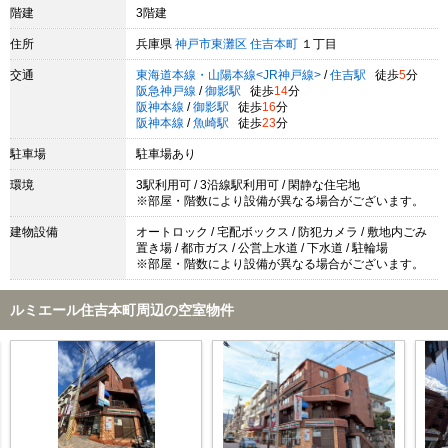
階建
3階建
住所
兵庫県
神戸市東灘区
住吉本町
１丁目
交通
東海道本線・山陽本線<JR神戸線>
/
住吉駅
徒歩
5
分
阪急神戸線
/
御影駅
徒歩
14
分
阪神本線
/
御影駅
徒歩
16
分
阪神本線
/
魚崎駅
徒歩
23
分
駐車場
駐車場あり
環境
3駅利用可 / 3沿線駅利用可 / 閑静な住宅地
※部屋・階数により設備が異なる場合がございます。
建物設備
オートロック / 宅配ボックス / 防犯カメラ / 敷地内ごみ
置き場 / 都市ガス / 公営上水道 / 下水道 / 駐輪場
※部屋・階数により設備が異なる場合がございます。
ルミエール住吉本町周辺の空室物件