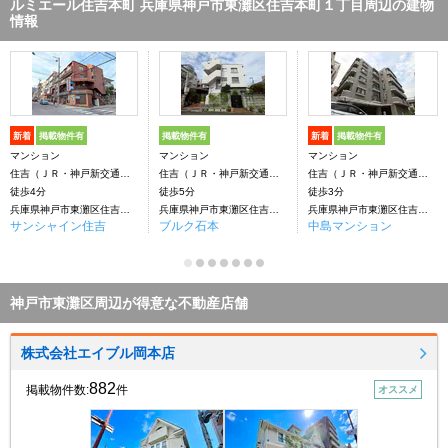
ルミエール住吉本町 兵庫県神戸市東灘区住吉本町１丁目周辺の建物
情報
新着
掲載物件有
掲載物件有
新着
掲載物件有
マンション
マンション
マンション
住吉（ＪＲ・神戸新交通）駅
住吉（ＪＲ・神戸新交通）駅
住吉（ＪＲ・神戸新交通）駅
徒歩4分
徒歩5分
徒歩3分
兵庫県神戸市東灘区住吉本町１丁目
兵庫県神戸市東灘区住吉本町２丁目
兵庫県神戸市東灘区住吉本町１丁目
サンシャイン住吉
ブルク石本
中島マンション
神戸市東灘区周辺が得意な不動産店舗
株式会社エイブル岡本店
882
掲載物件数:
件
オススメ