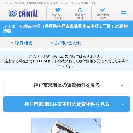
ルミエール住吉本町（兵庫県神戸市東灘区）の賃貸マンション･アパート･部屋探し情報
お部屋を探す
気になる
最近見た
保存中の
リスト
物件
条件
沿線・駅から
ルミエール住吉本町（兵庫県神戸市東灘区住吉本町１丁目）の建物
住所から
情報
家賃相場から
物件概要
お問い合わせ
通勤通学時間から
このページの情報は広告情報ではありません。
過去から現在までCHINTAIネット掲載のあった物件情報を元に作成した参考ペ
物件特集から
ージです。
不動産会社から
神戸市東灘区の賃貸物件を見る
＞
TOP
神戸市東灘区住吉本町の賃貸物件を見る
＞