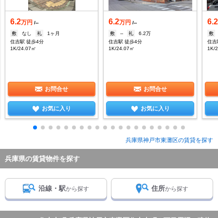
6.2
6.2
6.
万円
万円
/--
/--
敷
なし
礼
1ヶ月
敷
--
礼
6.2万
敷
住吉駅 徒歩4分
住吉駅 徒歩4分
住吉
1K/24.07㎡
1K/24.07㎡
1K/
お問合せ
お問合せ
お気に入り
お気に入り
兵庫県神戸市東灘区の賃貸を探す
兵庫県の賃貸物件を探す
沿線・駅
住所
から探す
から探す