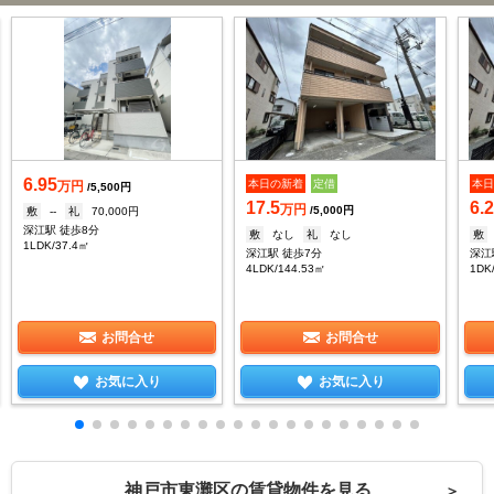
6.95
本日の新着
定借
本
万円
/5,500円
17.5
6.
万円
/5,000円
敷
--
礼
70,000円
深江駅 徒歩8分
敷
なし
礼
なし
敷
1LDK/37.4㎡
深江駅 徒歩7分
深江
4LDK/144.53㎡
1DK
お問合せ
お問合せ
お気に入り
お気に入り
神戸市東灘区の賃貸物件を見る
＞