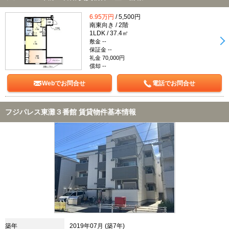
6.95万円
/ 5,500円
南東向き / 2階
1LDK / 37.4㎡
敷金 --
保証金 --
礼金 70,000円
償却 --
Webでお問合せ
電話でお問合せ
フジパレス東灘３番館 賃貸物件基本情報
築年
2019年07月 (築7年)