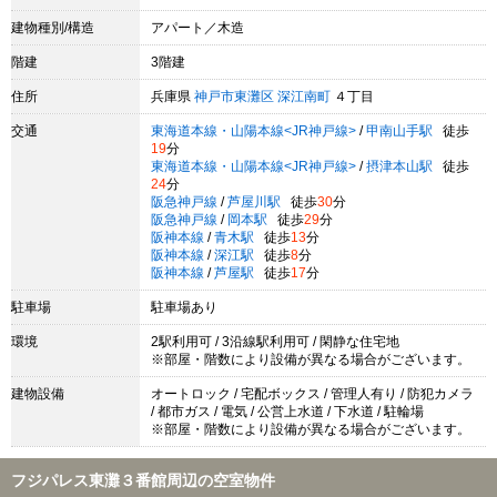
建物種別/構造
アパート／木造
階建
3階建
住所
兵庫県
神戸市東灘区
深江南町
４丁目
交通
東海道本線・山陽本線<JR神戸線>
/
甲南山手駅
徒歩
19
分
東海道本線・山陽本線<JR神戸線>
/
摂津本山駅
徒歩
24
分
阪急神戸線
/
芦屋川駅
徒歩
30
分
阪急神戸線
/
岡本駅
徒歩
29
分
阪神本線
/
青木駅
徒歩
13
分
阪神本線
/
深江駅
徒歩
8
分
阪神本線
/
芦屋駅
徒歩
17
分
駐車場
駐車場あり
環境
2駅利用可 / 3沿線駅利用可 / 閑静な住宅地
※部屋・階数により設備が異なる場合がございます。
建物設備
オートロック / 宅配ボックス / 管理人有り / 防犯カメラ
/ 都市ガス / 電気 / 公営上水道 / 下水道 / 駐輪場
※部屋・階数により設備が異なる場合がございます。
フジパレス東灘３番館周辺の空室物件