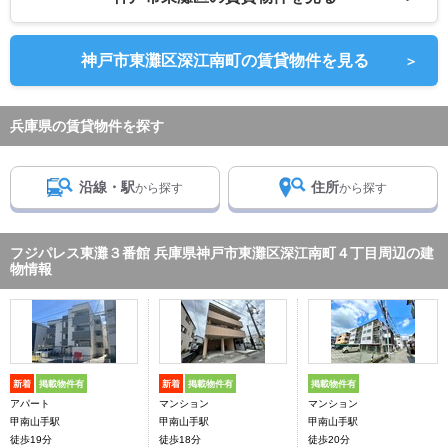
神戸市東灘区深江南町の賃貸物件を見る
＞
兵庫県の賃貸物件を探す
沿線・駅
住所
から探す
から探す
フジパレス東灘３番館 兵庫県神戸市東灘区深江南町４丁目周辺の建
物情報
新着
掲載物件有
新着
掲載物件有
掲載物件有
アパート
マンション
マンション
甲南山手駅
甲南山手駅
甲南山手駅
徒歩19分
徒歩18分
徒歩20分