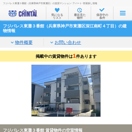
フジパレス東灘３番館（兵庫県神戸市東灘区）の賃貸マンション･アパート･部屋探し情報
お部屋を探す
気になる
最近見た
保存中の
リスト
物件
条件
沿線・駅から
フジパレス東灘３番館（兵庫県神戸市東灘区深江南町４丁目）の建
住所から
物情報
家賃相場から
物件概要
お問い合わせ
通勤通学時間から
1
掲載中の賃貸物件は
件あります
物件特集から
不動産会社から
TOP
フジパレス東灘３番館 賃貸物件の空室情報