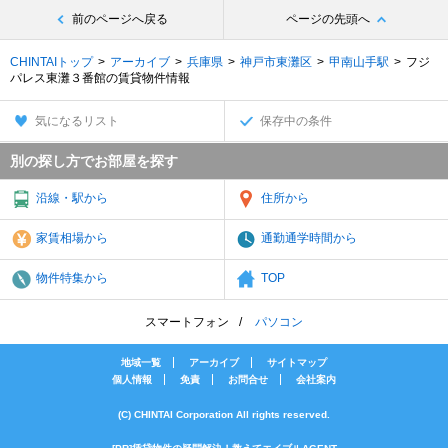
前のページへ戻る
ページの先頭へ
CHINTAIトップ
アーカイブ
兵庫県
神戸市東灘区
甲南山手駅
フジ
パレス東灘３番館の賃貸物件情報
気になるリスト
保存中の条件
別の探し方でお部屋を探す
沿線・駅から
住所から
家賃相場から
通勤通学時間から
物件特集から
TOP
スマートフォン
パソコン
地域一覧
アーカイブ
サイトマップ
個人情報
免責
お問合せ
会社案内
(C) CHINTAI Corporation All rights reserved.