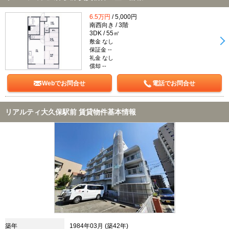
6.5万円
/ 5,000円
南西向き / 3階
3DK / 55㎡
敷金 なし
保証金 --
礼金 なし
償却 --
Webでお問合せ
電話でお問合せ
リアルティ大久保駅前 賃貸物件基本情報
築年
1984年03月 (築42年)