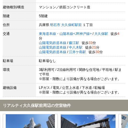
建物種別/構造
マンション／鉄筋コンクリート造
階建
5階建
住所
兵庫県
明石市
大久保町駅前
１丁目
交通
東海道本線・山陽本線<JR神戸線>
/
大久保駅
徒歩
4
分
山陽電気鉄道本線
/
藤江駅
徒歩
33
分
山陽電気鉄道本線
/
中八木駅
徒歩
21
分
山陽電気鉄道本線
/
江井ケ島駅
徒歩
30
分
駐車場
駐車場なし
環境
3駅利用可 / 2沿線利用可 / 閑静な住宅地 / 平坦地 / 駅ま
で平坦
※部屋・階数により設備が異なる場合がございます。
建物設備
LPガス / 電気 / 公営上水道 / 下水道 / 駐輪場
※部屋・階数により設備が異なる場合がございます。
リアルティ大久保駅前周辺の空室物件