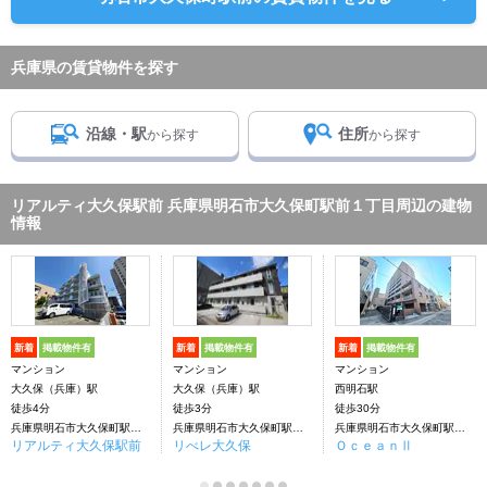
兵庫県の賃貸物件を探す
沿線・駅
住所
から探す
から探す
リアルティ大久保駅前 兵庫県明石市大久保町駅前１丁目周辺の建物
情報
新着
掲載物件有
新着
掲載物件有
新着
掲載物件有
マンション
マンション
マンション
大久保（兵庫）駅
大久保（兵庫）駅
西明石駅
徒歩4分
徒歩3分
徒歩30分
兵庫県明石市大久保町駅前１丁目
兵庫県明石市大久保町駅前１丁目
兵庫県明石市大久保町駅前１丁目
リアルティ大久保駅前
リべレ大久保
ＯｃｅａｎⅡ