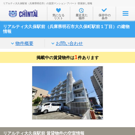
リアルティ大久保駅前（兵庫県明石市）の賃貸マンション･アパート･部屋探し情報
お部屋を探す
気になる
最近見た
保存中の
リスト
物件
条件
沿線・駅から
リアルティ大久保駅前（兵庫県明石市大久保町駅前１丁目）の建物
住所から
情報
家賃相場から
物件概要
お問い合わせ
通勤通学時間から
1
掲載中の賃貸物件は
件あります
物件特集から
不動産会社から
TOP
リアルティ大久保駅前 賃貸物件の空室情報