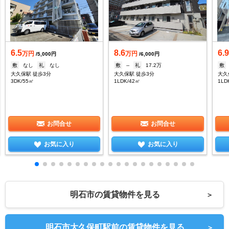
6.5
8.6
6.
万円
万円
/5,000円
/6,000円
敷
なし
礼
なし
敷
--
礼
17.2万
敷
大久保駅 徒歩3分
大久保駅 徒歩3分
大久
3DK/55㎡
1LDK/42㎡
1LD
お問合せ
お問合せ
お気に入り
お気に入り
明石市の賃貸物件を見る
＞
明石市大久保町駅前の賃貸物件を見る
＞