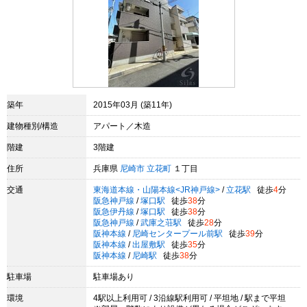
築年
2015年03月 (築11年)
建物種別/構造
アパート／木造
階建
3階建
住所
兵庫県
尼崎市
立花町
１丁目
交通
東海道本線・山陽本線<JR神戸線>
/
立花駅
徒歩
4
分
阪急神戸線
/
塚口駅
徒歩
38
分
阪急伊丹線
/
塚口駅
徒歩
38
分
阪急神戸線
/
武庫之荘駅
徒歩
28
分
阪神本線
/
尼崎センタープール前駅
徒歩
39
分
阪神本線
/
出屋敷駅
徒歩
35
分
阪神本線
/
尼崎駅
徒歩
38
分
駐車場
駐車場あり
環境
4駅以上利用可 / 3沿線駅利用可 / 平坦地 / 駅まで平坦