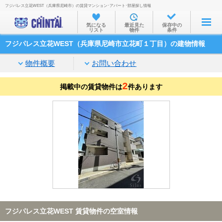
フジパレス立花WEST（兵庫県尼崎市）の賃貸マンション･アパート･部屋探し情報
お部屋を探す
気になる
最近見た
保存中の
リスト
物件
条件
沿線・駅から
フジパレス立花WEST（兵庫県尼崎市立花町１丁目）の建物情報
住所から
物件概要
お問い合わせ
家賃相場から
2
掲載中の賃貸物件は
通勤通学時間から
件あります
物件特集から
不動産会社から
TOP
フジパレス立花WEST 賃貸物件の空室情報