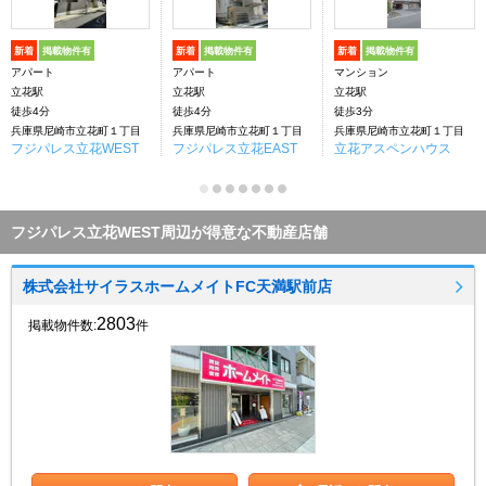
新着
掲載物件有
新着
掲載物件有
新着
掲載物件有
アパート
アパート
マンション
立花駅
立花駅
立花駅
徒歩4分
徒歩4分
徒歩3分
兵庫県尼崎市立花町１丁目
兵庫県尼崎市立花町１丁目
兵庫県尼崎市立花町１丁目
フジパレス立花WEST
フジパレス立花EAST
立花アスペンハウス
フジパレス立花WEST周辺が得意な不動産店舗
株式会社サイラスホームメイトFC天満駅前店
2803
掲載物件数:
件