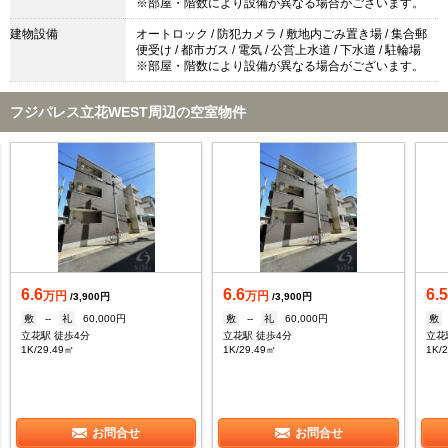
※部屋・階数により設備が異なる場合がございます。
建物設備
オートロック / 防犯カメラ / 敷地内ごみ置き場 / 集合郵
便受け / 都市ガス / 電気 / 公営上水道 / 下水道 / 駐輪場
※部屋・階数により設備が異なる場合がございます。
フジパレス立花WEST周辺の空室物件
6.6
6.6
6.
万円
万円
/3,900円
/3,900円
敷
--
礼
60,000円
敷
--
礼
60,000円
敷
立花駅 徒歩4分
立花駅 徒歩4分
立花
1K/29.49㎡
1K/29.49㎡
1K/
お問合せ
お問合せ