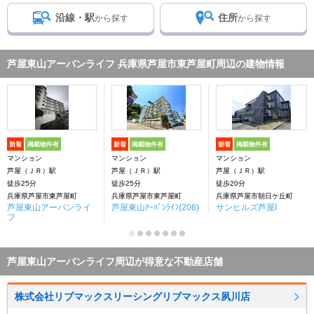
沿線・駅
住所
から探す
から探す
芦屋東山アーバンライフ 兵庫県芦屋市東芦屋町周辺の建物情報
新着
掲載物件有
新着
掲載物件有
新着
掲載物件有
マンション
マンション
マンション
芦屋（ＪＲ）駅
芦屋（ＪＲ）駅
芦屋（ＪＲ）駅
徒歩25分
徒歩25分
徒歩20分
兵庫県芦屋市東芦屋町
兵庫県芦屋市東芦屋町
兵庫県芦屋市朝日ケ丘町
芦屋東山アーバンライ
芦屋東山ｱｰﾊﾞﾝﾗｲﾌ(206)
サンヒルズ芦屋I
フ
芦屋東山アーバンライフ周辺が得意な不動産店舗
株式会社リブマックスリーシングリブマックス夙川店