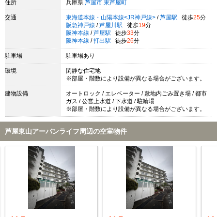
住所
兵庫県
芦屋市
東芦屋町
交通
東海道本線・山陽本線<JR神戸線>
/
芦屋駅
徒歩
25
分
阪急神戸線
/
芦屋川駅
徒歩
19
分
阪神本線
/
芦屋駅
徒歩
33
分
阪神本線
/
打出駅
徒歩
26
分
駐車場
駐車場あり
環境
閑静な住宅地
※部屋・階数により設備が異なる場合がございます。
建物設備
オートロック / エレベーター / 敷地内ごみ置き場 / 都市
ガス / 公営上水道 / 下水道 / 駐輪場
※部屋・階数により設備が異なる場合がございます。
芦屋東山アーバンライフ周辺の空室物件