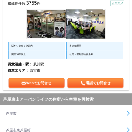
3755
掲載物件数:
件
オススメ
駅から徒歩３分以内
多店舗展開
開店10年以上
社宅・寮対応物件あり
得意沿線・駅：
夙川駅
得意エリア：
西宮市
Webでお問合せ
電話でお問合せ
芦屋東山アーバンライフの住所から空室を再検索
芦屋市
芦屋市東芦屋町