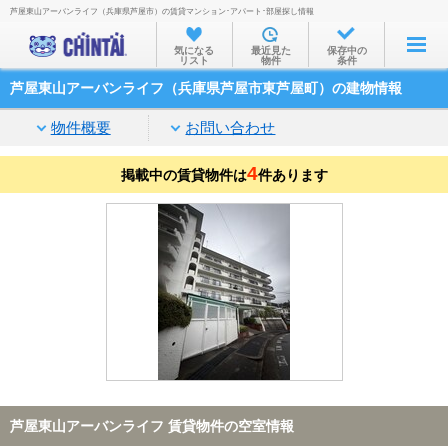
芦屋東山アーバンライフ（兵庫県芦屋市）の賃貸マンション･アパート･部屋探し情報
お部屋を探す
気になる
最近見た
保存中の
リスト
物件
条件
沿線・駅から
芦屋東山アーバンライフ（兵庫県芦屋市東芦屋町）の建物情報
住所から
物件概要
お問い合わせ
家賃相場から
4
掲載中の賃貸物件は
通勤通学時間から
件あります
物件特集から
不動産会社から
TOP
芦屋東山アーバンライフ 賃貸物件の空室情報