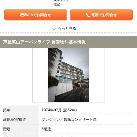
償却 --
Webでお問合せ
電話でお問合せ
もっと見る
芦屋東山アーバンライフ 賃貸物件基本情報
築年
1974年07月 (築52年)
建物種別/構造
マンション／鉄筋コンクリート造
階建
6階建