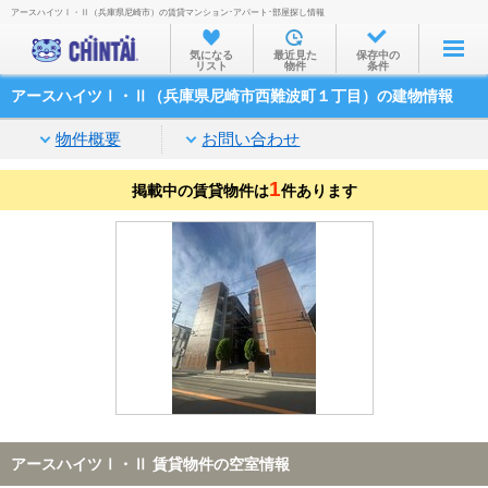
アースハイツⅠ・Ⅱ（兵庫県尼崎市）の賃貸マンション･アパート･部屋探し情報
お部屋を探す
気になる
最近見た
保存中の
リスト
物件
条件
沿線・駅から
アースハイツⅠ・Ⅱ（兵庫県尼崎市西難波町１丁目）の建物情報
住所から
物件概要
お問い合わせ
家賃相場から
1
掲載中の賃貸物件は
通勤通学時間から
件あります
物件特集から
不動産会社から
TOP
アースハイツⅠ・Ⅱ 賃貸物件の空室情報