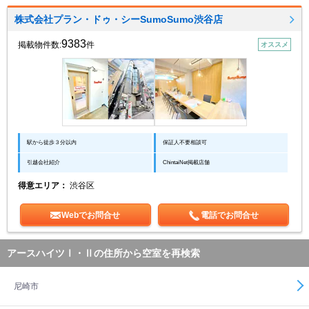
株式会社プラン・ドゥ・シーSumoSumo渋谷店
9383
掲載物件数:
件
オススメ
駅から徒歩３分以内
保証人不要相談可
引越会社紹介
ChintaiNet掲載店舗
得意エリア：
渋谷区
Webでお問合せ
電話でお問合せ
アースハイツⅠ・Ⅱの住所から空室を再検索
尼崎市