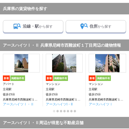
兵庫県の賃貸物件を探す
沿線・駅
住所
から探す
から探す
アースハイツⅠ・Ⅱ 兵庫県尼崎市西難波町１丁目周辺の建物情報
新着
掲載物件有
新着
掲載物件有
新着
掲載物件有
アパート
マンション
マンション
立花駅
立花駅
立花駅
徒歩15分
徒歩15分
徒歩15分
兵庫県尼崎市西難波町１丁目
兵庫県尼崎市西難波町１丁目
兵庫県尼崎市西難波町１丁目
アースハイツⅠ・Ⅱ
アースハイツI・II
アースハイツⅠ
アースハイツⅠ・Ⅱ周辺が得意な不動産店舗