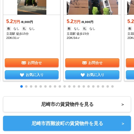
5.2
5.2
5.
万円
万円
/8,000円
/8,000円
敷
なし
礼
なし
敷
なし
礼
なし
敷
立花駅 徒歩15分
立花駅 徒歩15分
立花
2DK/31㎡
2DK/34㎡
2DK
お問合せ
お問合せ
お気に入り
お気に入り
尼崎市の賃貸物件を見る
＞
尼崎市西難波町の賃貸物件を見る
＞