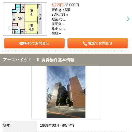
5.2万円
/ 8,000円
東向き / 3階
2DK / 31㎡
敷金 なし
保証金 --
礼金 なし
償却 --
Webでお問合せ
電話でお問合せ
アースハイツⅠ・Ⅱ 賃貸物件基本情報
築年
1969年03月 (築57年)