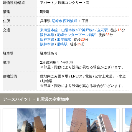
建物種別/構造
アパート／鉄筋コンクリート造
階建
5階建
住所
兵庫県
尼崎市
西難波町
１丁目
交通
東海道本線・山陽本線<JR神戸線>
/
立花駅
徒歩
15
分
阪神本線
/
尼崎センタープール前駅
徒歩
25
分
阪神本線
/
出屋敷駅
徒歩
20
分
阪神本線
/
尼崎駅
徒歩
29
分
駐車場
駐車場あり
環境
2沿線利用可 / 平坦地
※部屋・階数により設備が異なる場合がございます。
建物設備
敷地内ごみ置き場 / LPガス / 電気 / 公営上水道 / 下水道
/ 駐輪場
※部屋・階数により設備が異なる場合がございます。
アースハイツⅠ・Ⅱ周辺の空室物件