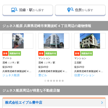
沿線・駅
住所
から探す
から探す
ジュネス船原 兵庫県尼崎市東難波町４丁目周辺の建物情報
新着
掲載物件有
新着
掲載物件有
新着
掲載物件有
アパート
マンション
マンション
尼崎（ＪＲ）駅
尼崎（ＪＲ）駅
立花駅
徒歩29分
徒歩45分
徒歩25分
兵庫県尼崎市東難波町４丁目
兵庫県尼崎市東難波町４丁目
兵庫県尼崎市東難波町４丁目
ジュネス船原
豊ビル
信濃マンション
ジュネス船原周辺が得意な不動産店舗
株式会社エイブル豊中店