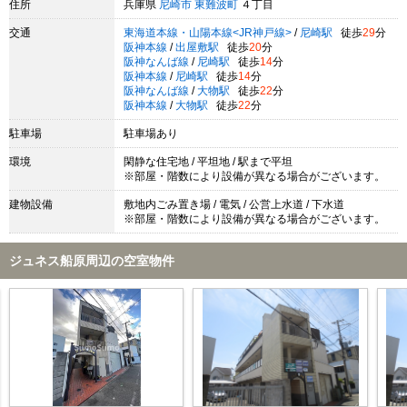
住所
兵庫県
尼崎市
東難波町
４丁目
交通
東海道本線・山陽本線<JR神戸線>
/
尼崎駅
徒歩
29
分
阪神本線
/
出屋敷駅
徒歩
20
分
阪神なんば線
/
尼崎駅
徒歩
14
分
阪神本線
/
尼崎駅
徒歩
14
分
阪神なんば線
/
大物駅
徒歩
22
分
阪神本線
/
大物駅
徒歩
22
分
駐車場
駐車場あり
環境
閑静な住宅地 / 平坦地 / 駅まで平坦
※部屋・階数により設備が異なる場合がございます。
建物設備
敷地内ごみ置き場 / 電気 / 公営上水道 / 下水道
※部屋・階数により設備が異なる場合がございます。
ジュネス船原周辺の空室物件