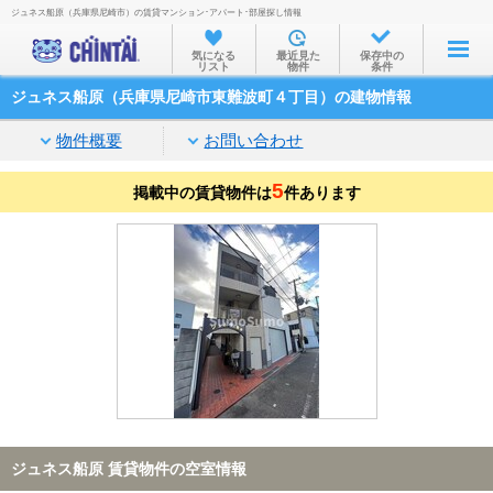
ジュネス船原（兵庫県尼崎市）の賃貸マンション･アパート･部屋探し情報
お部屋を探す
気になる
最近見た
保存中の
リスト
物件
条件
沿線・駅から
ジュネス船原（兵庫県尼崎市東難波町４丁目）の建物情報
住所から
物件概要
お問い合わせ
家賃相場から
5
掲載中の賃貸物件は
通勤通学時間から
件あります
物件特集から
不動産会社から
TOP
ジュネス船原 賃貸物件の空室情報