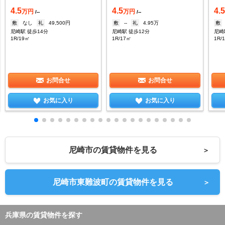
4.5
4.5
4.
万円
万円
/--
/--
敷
なし
礼
49,500円
敷
--
礼
4.95万
敷
尼崎駅 徒歩14分
尼崎駅 徒歩12分
尼崎
1R/19㎡
1R/17㎡
1R/
お問合せ
お問合せ
お気に入り
お気に入り
尼崎市の賃貸物件を見る
＞
尼崎市東難波町の賃貸物件を見る
＞
兵庫県の賃貸物件を探す