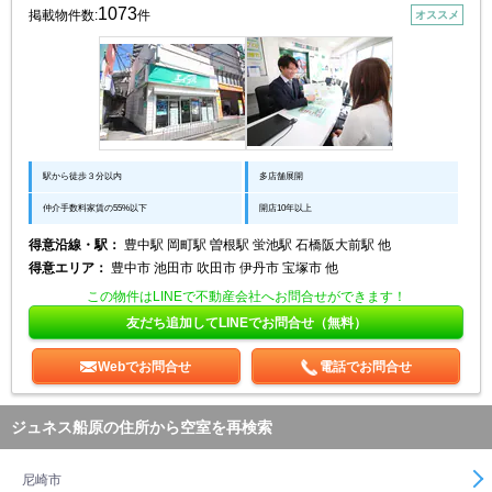
1073
掲載物件数:
件
オススメ
駅から徒歩３分以内
多店舗展開
仲介手数料家賃の55%以下
開店10年以上
得意沿線・駅：
豊中駅 岡町駅 曽根駅 蛍池駅 石橋阪大前駅 他
得意エリア：
豊中市 池田市 吹田市 伊丹市 宝塚市 他
この物件はLINEで不動産会社へお問合せができます！
友だち追加してLINEでお問合せ（無料）
Webでお問合せ
電話でお問合せ
ジュネス船原の住所から空室を再検索
尼崎市