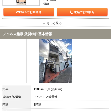
償却 --
Webでお問合せ
電話でお問合せ
もっと見る
ジュネス船原 賃貸物件基本情報
築年
1986年01月 (築40年)
建物種別/構造
アパート／鉄骨造
階建
3階建