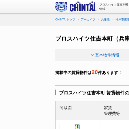
ブロスハイツ住吉本町
情報
CHINTAIトップ
アーカイブ
兵庫県
神戸市東
ブロスハイツ住吉本町（兵
基本物件情報
20
掲載中の賃貸物件は
件あります！
ブロスハイツ住吉本町 賃貸物件
間取図
家賃
管理費等