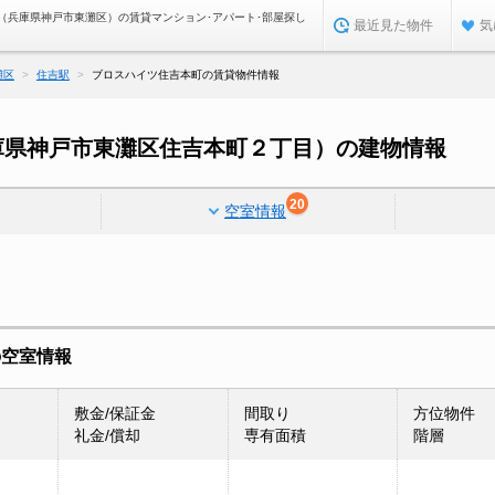
（兵庫県神戸市東灘区）の賃貸マンション･アパート･部屋探し
最近見た物件
気
灘区
住吉駅
ブロスハイツ住吉本町の賃貸物件情報
庫県神戸市東灘区住吉本町２丁目）の建物情報
20
空室情報
の空室情報
敷金/保証金
間取り
方位物件
礼金/償却
専有面積
階層