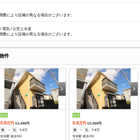
階数により設備が異なる場合がございます。
/ 電気 / 公営上水道
階数により設備が異なる場合がございます。
物件
定借
定借
5.8
5.8
万円
万円
/11,000円
/11,000円
敷
--
礼
5.8万
敷
--
礼
5.8万
住吉駅 徒歩3分
住吉駅 徒歩3分