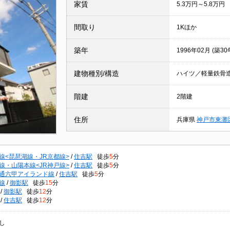
家賃
5.3万円～5.8万円
間取り
1Kほか
築年
1996年02月 (築30
建物種別/構造
ハイツ／軽量鉄骨
階建
2階建
住所
兵庫県
神戸市東灘
線<琵琶湖線・JR京都線>
/
住吉駅
徒歩
5
分
線・山陽本線<JR神戸線>
/
住吉駅
徒歩
5
分
通六甲アイランド線
/
住吉駅
徒歩
5
分
線
/
御影駅
徒歩
15
分
/
御影駅
徒歩
12
分
/
住吉駅
徒歩
12
分
し