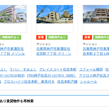
掲載物件あり
新着
掲載物件あり
新着
掲載物件
ョン
マンション
マンション
神戸市東灘区住
兵庫県神戸市東灘区住
兵庫県神戸市東
７丁目 メゾンル
吉宮町７丁目 グリ－ン
吉本町２丁目 LAF
ウインディ住吉
住吉本町
みよし
ラパン すみよし
グレイスコート住吉本町
コフォール横田
住
ｰｼｮﾝﾌﾛﾝﾄ(803)
ｱｸﾛｽ神戸住吉ｽﾃ-ｼｮﾝﾌﾛﾝﾄ（605）
アクロス神戸住吉
載
ブロスハイツ住吉本町 家具付き
住吉本町戸建
シャルール
あり賃貸物件を再検索