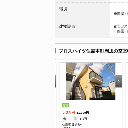
環境
--
※部屋・
建物設備
都市ガス 
※部屋・
ブロスハイツ住吉本町周辺の空室
定借
万円
/5,000円
5.3
--
礼
5万
万円
/11,000円
吉駅 徒歩5分
敷
--
礼
5.3万
/20㎡
住吉駅 徒歩3分