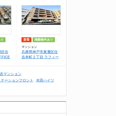
あり
新着
掲載物件あり
マンション
灘区住
兵庫県神戸市東灘区住
FICE
吉本町２丁目 ラフィー
チェ住吉本町
吉マンション
ステーションフロント
水田ハイツ