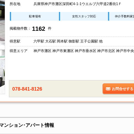
所在地
兵庫県神戸市灘区深田町4-1-1ウエルブ六甲道2番街1Ｆ
駐車場有
女性スタッフ対応
仲介手数料家
1162
掲載物件数：
件
得意駅
六甲駅 大石駅 岡本駅 御影駅 王子公園駅 他
得意エリア
神戸市灘区 神戸市東灘区 神戸市垂水区 神戸市北区 神戸市中央
078-841-8126
お問合せする
マンション･アパート情報