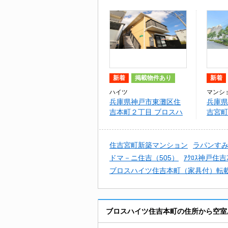
新着
掲載物件あり
新着
ハイツ
マンシ
兵庫県神戸市東灘区住
兵庫県
吉本町２丁目 ブロスハ
吉宮町
イツ住吉本町
ウ住吉
住吉宮町新築マンション
ラパンす
ドマ－ニ住吉（505）
ｱｸﾛｽ神戸住吉ｽﾃ
ブロスハイツ住吉本町（家具付）転
ブロスハイツ住吉本町の住所から空室