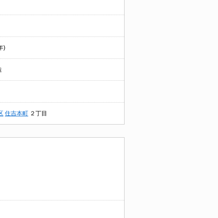
年)
造
区
住吉本町
２丁目